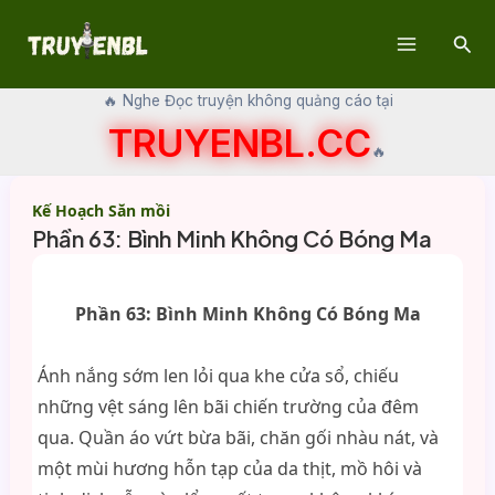
Skip
Sear
to
Main
content
🔥 Nghe Đọc truyện không quảng cáo tại
Menu
TRUYENBL.CC
🔥
Kế Hoạch Săn mồi
Phần 63: Bình Minh Không Có Bóng Ma
Phần 63: Bình Minh Không Có Bóng Ma
Ánh nắng sớm len lỏi qua khe cửa sổ, chiếu
những vệt sáng lên bãi chiến trường của đêm
qua. Quần áo vứt bừa bãi, chăn gối nhàu nát, và
một mùi hương hỗn tạp của da thịt, mồ hôi và