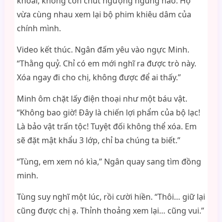
khoái, không còn chút ngượng ngùng nào. Họ
vừa cùng nhau xem lại bộ phim khiêu dâm của
chính mình.
Video kết thúc. Ngân đấm yêu vào ngực Minh.
“Thằng quỷ. Chỉ có em mới nghĩ ra được trò này.
Xóa ngay đi cho chị, không được để ai thấy.”
Minh ôm chặt lấy điện thoại như một báu vật.
“Không bao giờ! Đây là chiến lợi phẩm của bộ lạc!
Là bảo vật trấn tộc! Tuyệt đối không thể xóa. Em
sẽ đặt mật khẩu 3 lớp, chỉ ba chúng ta biết.”
“Tùng, em xem nó kìa,” Ngân quay sang tìm đồng
minh.
Tùng suy nghĩ một lúc, rồi cười hiền. “Thôi… giữ lại
cũng được chị ạ. Thỉnh thoảng xem lại… cũng vui.”