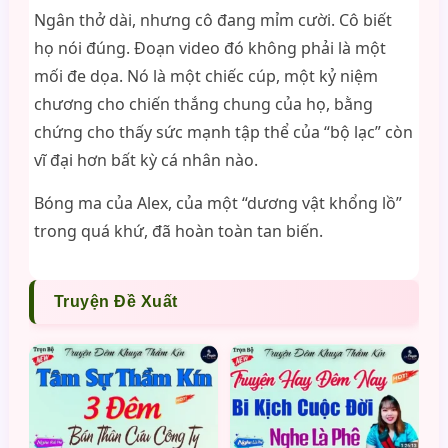
Ngân thở dài, nhưng cô đang mỉm cười. Cô biết
họ nói đúng. Đoạn video đó không phải là một
mối đe dọa. Nó là một chiếc cúp, một kỷ niệm
chương cho chiến thắng chung của họ, bằng
chứng cho thấy sức mạnh tập thể của “bộ lạc” còn
vĩ đại hơn bất kỳ cá nhân nào.
Bóng ma của Alex, của một “dương vật khổng lồ”
trong quá khứ, đã hoàn toàn tan biến.
Truyện Đề Xuất