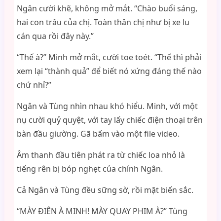
Ngân cười khẽ, không mở mắt. “Chào buổi sáng,
hai con trâu của chị. Toàn thân chị như bị xe lu
cán qua rồi đây này.”
“Thế à?” Minh mở mắt, cười toe toét. “Thế thì phải
xem lại “thành quả” để biết nó xứng đáng thế nào
chứ nhỉ?”
Ngân và Tùng nhìn nhau khó hiểu. Minh, với một
nụ cười quỷ quyệt, với tay lấy chiếc điện thoại trên
bàn đầu giường. Gã bấm vào một file video.
Âm thanh đầu tiên phát ra từ chiếc loa nhỏ là
tiếng rên bị bóp nghẹt của chính Ngân.
Cả Ngân và Tùng đều sững sờ, rồi mặt biến sắc.
“MÀY ĐIÊN À MINH! MÀY QUAY PHIM À?” Tùng