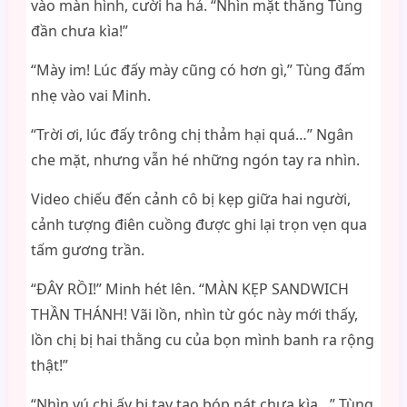
vào màn hình, cười ha hả. “Nhìn mặt thằng Tùng
đần chưa kìa!”
“Mày im! Lúc đấy mày cũng có hơn gì,” Tùng đấm
nhẹ vào vai Minh.
“Trời ơi, lúc đấy trông chị thảm hại quá…” Ngân
che mặt, nhưng vẫn hé những ngón tay ra nhìn.
Video chiếu đến cảnh cô bị kẹp giữa hai người,
cảnh tượng điên cuồng được ghi lại trọn vẹn qua
tấm gương trần.
“ĐÂY RỒI!” Minh hét lên. “MÀN KẸP SANDWICH
THẦN THÁNH! Vãi lồn, nhìn từ góc này mới thấy,
lồn chị bị hai thằng cu của bọn mình banh ra rộng
thật!”
“Nhìn vú chị ấy bị tay tao bóp nát chưa kìa…” Tùng