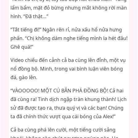
lẩm bẩm, mặt đỏ bừng nhưng mắt không rời màn
hình. “Đã thật…”
“Tắt tiếng đi!” Ngân rên rỉ, nửa xấu hổ nửa hưng
phấn. “Chị không dám nghe tiếng mình la hét đâu!
Ghê quá!”
Video chiếu đến cảnh cả ba cùng lên đỉnh, một vụ
nổ đồng bộ. Minh, trong vai bình luận viên bóng
đá, gào lên.
“VÀOOOOO! MỘT CÚ BẮN PHÁ ĐỒNG BỘ! Cả hai
đã cùng ra! Tinh dịch ngập tràn khung thành! Lịch
sử đã được tạo ra, thưa quý vị và các bạn! Chúng
ta đã chính thức vượt qua cái bóng của Alex!”
Cả ba cùng phá lên cười, một tiếng cười sảng