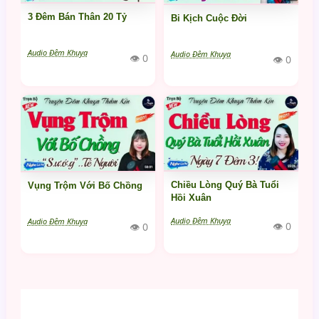
3 Đêm Bán Thân 20 Tỷ
Bi Kịch Cuộc Đời
Audio Đêm Khuya
Audio Đêm Khuya
👁 0
👁 0
Chiều Lòng Quý Bà Tuổi
Vụng Trộm Với Bố Chồng
Hồi Xuân
Audio Đêm Khuya
Audio Đêm Khuya
👁 0
👁 0