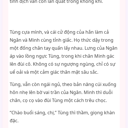
tinh dịch vẫn còn lẩn quất trong không khí.
Tùng cựa mình, và cái cử động của hắn làm cả
Ngân và Minh cùng tỉnh giấc. Họ thức dậy trong
một đống chân tay quấn lấy nhau. Lưng của Ngân
áp vào lồng ngực Tùng, trong khi chân Minh gác
lên đùi cô. Không có sự ngượng ngùng, chỉ có sự
uể oải và một cảm giác thân mật sâu sắc.
Tùng, vẫn còn ngái ngủ, theo bản năng cúi xuống
hôn nhẹ lên bờ vai trần của Ngân. Minh thì duỗi
chân, cọ cọ vào đùi Tùng một cách trêu chọc.
“Chào buổi sáng, chị,” Tùng thì thầm, giọng khàn
đặc.