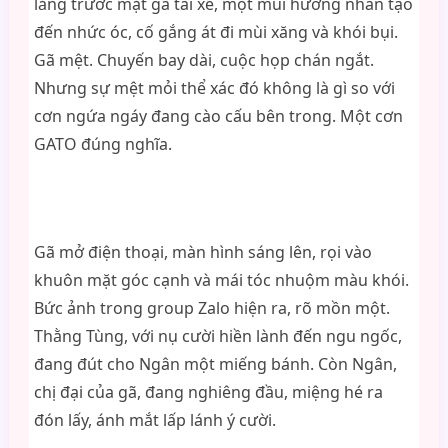
lẳng trước mặt gã tài xế, một mùi hương nhân tạo
đến nhức óc, cố gắng át đi mùi xăng và khói bụi.
Gã mệt. Chuyến bay dài, cuộc họp chán ngắt.
Nhưng sự mệt mỏi thể xác đó không là gì so với
cơn ngứa ngáy đang cào cấu bên trong. Một cơn
GATO đúng nghĩa.
Gã mở điện thoại, màn hình sáng lên, rọi vào
khuôn mặt góc cạnh và mái tóc nhuộm màu khói.
Bức ảnh trong group Zalo hiện ra, rõ mồn một.
Thằng Tùng, với nụ cười hiền lành đến ngu ngốc,
đang đút cho Ngân một miếng bánh. Còn Ngân,
chị đại của gã, đang nghiêng đầu, miệng hé ra
đón lấy, ánh mắt lấp lánh ý cười.