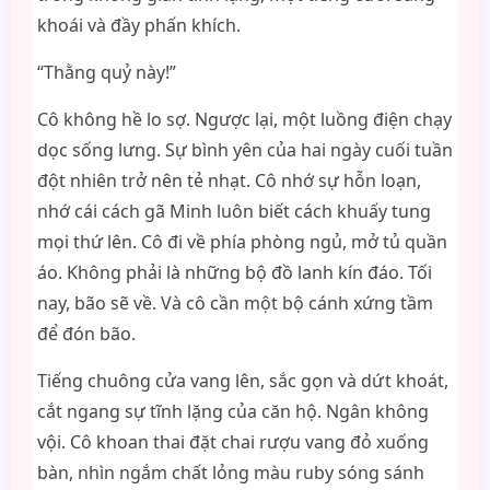
khoái và đầy phấn khích.
“Thằng quỷ này!”
Cô không hề lo sợ. Ngược lại, một luồng điện chạy
dọc sống lưng. Sự bình yên của hai ngày cuối tuần
đột nhiên trở nên tẻ nhạt. Cô nhớ sự hỗn loạn,
nhớ cái cách gã Minh luôn biết cách khuấy tung
mọi thứ lên. Cô đi về phía phòng ngủ, mở tủ quần
áo. Không phải là những bộ đồ lanh kín đáo. Tối
nay, bão sẽ về. Và cô cần một bộ cánh xứng tầm
để đón bão.
Tiếng chuông cửa vang lên, sắc gọn và dứt khoát,
cắt ngang sự tĩnh lặng của căn hộ. Ngân không
vội. Cô khoan thai đặt chai rượu vang đỏ xuống
bàn, nhìn ngắm chất lỏng màu ruby sóng sánh