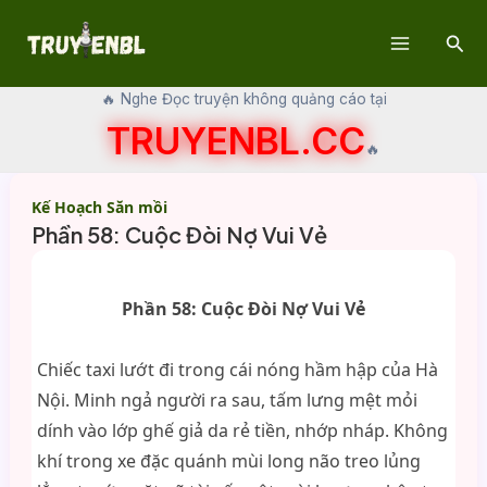
Skip
Sear
to
Main
content
🔥 Nghe Đọc truyện không quảng cáo tại
Menu
TRUYENBL.CC
🔥
Kế Hoạch Săn mồi
Phần 58: Cuộc Đòi Nợ Vui Vẻ
Phần 58: Cuộc Đòi Nợ Vui Vẻ
Chiếc taxi lướt đi trong cái nóng hầm hập của Hà
Nội. Minh ngả người ra sau, tấm lưng mệt mỏi
dính vào lớp ghế giả da rẻ tiền, nhớp nháp. Không
khí trong xe đặc quánh mùi long não treo lủng