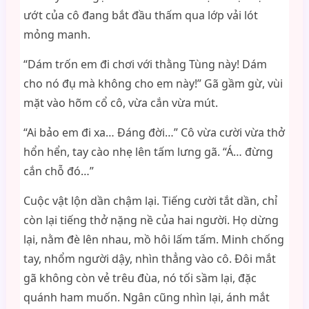
ướt của cô đang bắt đầu thấm qua lớp vải lót
mỏng manh.
“Dám trốn em đi chơi với thằng Tùng này! Dám
cho nó đụ mà không cho em này!” Gã gầm gừ, vùi
mặt vào hõm cổ cô, vừa cắn vừa mút.
“Ai bảo em đi xa… Đáng đời…” Cô vừa cười vừa thở
hổn hển, tay cào nhẹ lên tấm lưng gã. “Á… đừng
cắn chỗ đó…”
Cuộc vật lộn dần chậm lại. Tiếng cười tắt dần, chỉ
còn lại tiếng thở nặng nề của hai người. Họ dừng
lại, nằm đè lên nhau, mồ hôi lấm tấm. Minh chống
tay, nhổm người dậy, nhìn thẳng vào cô. Đôi mắt
gã không còn vẻ trêu đùa, nó tối sầm lại, đặc
quánh ham muốn. Ngân cũng nhìn lại, ánh mắt