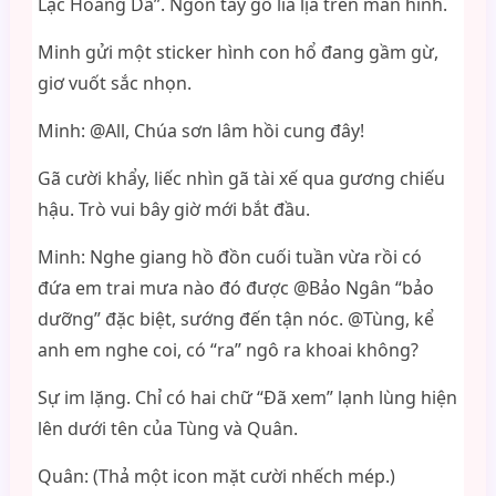
Lạc Hoang Dã”. Ngón tay gõ lia lịa trên màn hình.
Minh gửi một sticker hình con hổ đang gầm gừ,
giơ vuốt sắc nhọn.
Minh: @All, Chúa sơn lâm hồi cung đây!
Gã cười khẩy, liếc nhìn gã tài xế qua gương chiếu
hậu. Trò vui bây giờ mới bắt đầu.
Minh: Nghe giang hồ đồn cuối tuần vừa rồi có
đứa em trai mưa nào đó được @Bảo Ngân “bảo
dưỡng” đặc biệt, sướng đến tận nóc. @Tùng, kể
anh em nghe coi, có “ra” ngô ra khoai không?
Sự im lặng. Chỉ có hai chữ “Đã xem” lạnh lùng hiện
lên dưới tên của Tùng và Quân.
Quân: (Thả một icon mặt cười nhếch mép.)