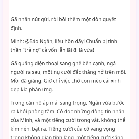
Gã nhấn nút gửi, rồi bồi thêm một đòn quyết
định.
Minh: @Bảo Ngân, liệu hồn đấy! Chuẩn bị tinh
thần “trả nợ” cả vốn lẫn lãi đi là vừa!
Gã quăng điện thoại sang ghế bên cạnh, ngả
người ra sau, một nụ cười đắc thắng nở trên môi.
Mồi đã giăng. Giờ chỉ việc chờ con mèo cái xinh
đẹp kia phản ứng.
Trong căn hộ áp mái sang trọng, Ngân vừa bước
ra khỏi phòng tắm. Cô đọc những dòng tin nhắn
của Minh, và một tiếng cười trong vắt, không thể
kìm nén, bật ra. Tiếng cười của cô vang vọng
trong không gian tĩnh lặng, một tiếng cười sảng