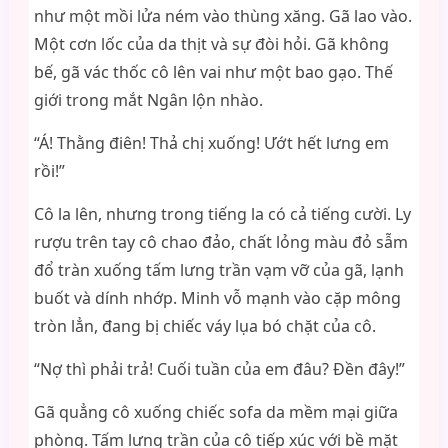
như một mồi lửa ném vào thùng xăng. Gã lao vào.
Một cơn lốc của da thịt và sự đòi hỏi. Gã không
bế, gã vác thốc cô lên vai như một bao gạo. Thế
giới trong mắt Ngân lộn nhào.
“Á! Thằng điên! Thả chị xuống! Ướt hết lưng em
rồi!”
Cô la lên, nhưng trong tiếng la có cả tiếng cười. Ly
rượu trên tay cô chao đảo, chất lỏng màu đỏ sẫm
đổ tràn xuống tấm lưng trần vạm vỡ của gã, lạnh
buốt và dính nhớp. Minh vỗ mạnh vào cặp mông
tròn lẳn, đang bị chiếc váy lụa bó chặt của cô.
“Nợ thì phải trả! Cuối tuần của em đâu? Đền đây!”
Gã quẳng cô xuống chiếc sofa da mềm mại giữa
phòng. Tấm lưng trần của cô tiếp xúc với bề mặt