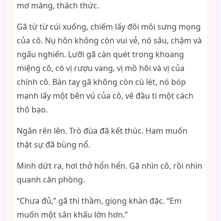
mơ màng, thách thức.
Gã từ từ cúi xuống, chiếm lấy đôi môi sưng mọng
của cô. Nụ hôn không còn vui vẻ, nó sâu, chậm và
ngấu nghiến. Lưỡi gã càn quét trong khoang
miệng cô, có vị rượu vang, vị mồ hôi và vị của
chính cô. Bàn tay gã không còn cù lét, nó bóp
mạnh lấy một bên vú của cô, vê đầu ti một cách
thô bạo.
Ngân rên lên. Trò đùa đã kết thúc. Ham muốn
thật sự đã bùng nổ.
Minh dứt ra, hơi thở hổn hển. Gã nhìn cô, rồi nhìn
quanh căn phòng.
“Chưa đủ,” gã thì thầm, giọng khàn đặc. “Em
muốn một sân khấu lớn hơn.”