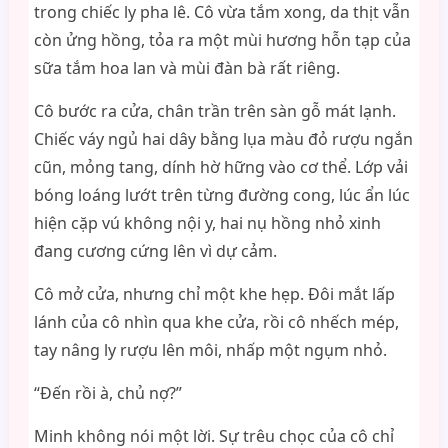
trong chiếc ly pha lê. Cô vừa tắm xong, da thịt vẫn
còn ửng hồng, tỏa ra một mùi hương hỗn tạp của
sữa tắm hoa lan và mùi đàn bà rất riêng.
Cô bước ra cửa, chân trần trên sàn gỗ mát lạnh.
Chiếc váy ngủ hai dây bằng lụa màu đỏ rượu ngắn
cũn, mỏng tang, dính hờ hững vào cơ thể. Lớp vải
bóng loáng lướt trên từng đường cong, lúc ẩn lúc
hiện cặp vú không nội y, hai nụ hồng nhỏ xinh
đang cương cứng lên vì dự cảm.
Cô mở cửa, nhưng chỉ một khe hẹp. Đôi mắt lấp
lánh của cô nhìn qua khe cửa, rồi cô nhếch mép,
tay nâng ly rượu lên môi, nhấp một ngụm nhỏ.
“Đến rồi à, chủ nợ?”
Minh không nói một lời. Sự trêu chọc của cô chỉ