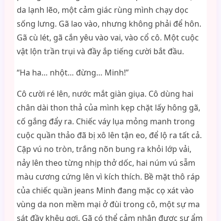
da lạnh lẽo, một cảm giác rùng mình chạy dọc
sống lưng. Gã lao vào, nhưng không phải để hôn.
Gã cù lét, gã cắn yêu vào vai, vào cổ cô. Một cuộc
vật lộn trần trụi và đầy ắp tiếng cười bắt đầu.
“Ha ha… nhột… đừng… Minh!”
Cô cười ré lên, nước mắt giàn giụa. Cô dùng hai
chân dài thon thả của mình kẹp chặt lấy hông gã,
cố gắng đẩy ra. Chiếc váy lụa mỏng manh trong
cuộc quần thảo đã bị xô lên tận eo, để lộ ra tất cả.
Cặp vú no tròn, trắng nõn bung ra khỏi lớp vải,
nảy lên theo từng nhịp thở dốc, hai núm vú sẫm
màu cương cứng lên vì kích thích. Bề mặt thô ráp
của chiếc quần jeans Minh đang mặc cọ xát vào
vùng da non mềm mại ở đùi trong cô, một sự ma
sát đầy khêu gợi. Gã có thể cảm nhận được sự ẩm