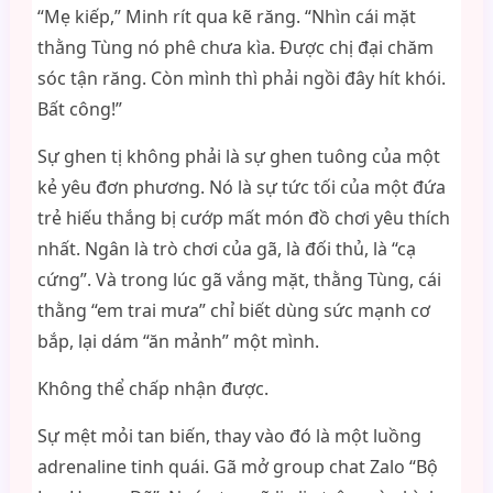
“Mẹ kiếp,” Minh rít qua kẽ răng. “Nhìn cái mặt
thằng Tùng nó phê chưa kìa. Được chị đại chăm
sóc tận răng. Còn mình thì phải ngồi đây hít khói.
Bất công!”
Sự ghen tị không phải là sự ghen tuông của một
kẻ yêu đơn phương. Nó là sự tức tối của một đứa
trẻ hiếu thắng bị cướp mất món đồ chơi yêu thích
nhất. Ngân là trò chơi của gã, là đối thủ, là “cạ
cứng”. Và trong lúc gã vắng mặt, thằng Tùng, cái
thằng “em trai mưa” chỉ biết dùng sức mạnh cơ
bắp, lại dám “ăn mảnh” một mình.
Không thể chấp nhận được.
Sự mệt mỏi tan biến, thay vào đó là một luồng
adrenaline tinh quái. Gã mở group chat Zalo “Bộ