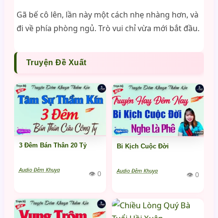
Gã bế cô lên, lần này một cách nhẹ nhàng hơn, và
đi về phía phòng ngủ. Trò vui chỉ vừa mới bắt đầu.
Truyện Đề Xuất
3 Đêm Bán Thân 20 Tỷ
Bi Kịch Cuộc Đời
Audio Đêm Khuya
Audio Đêm Khuya
👁 0
👁 0