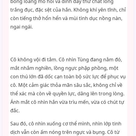
bóng loáng mồ hôi và dính đầy thứ chất lỏng
trắng đục, đặc sệt của hắn. Không khí yên tĩnh, chỉ
còn tiếng thở hổn hển và mùi tình dục nồng nàn,
ngai ngái.
Cô không vội đi tắm. Cô nhìn Tùng đang nằm đó,
mắt nhắm nghiền, lồng ngực phập phồng, một
con thú lớn đã dốc cạn toàn bộ sức lực để phục vụ
cô. Một cảm giác thỏa mãn sâu sắc, không chỉ về
thể xác mà còn về quyền lực, dâng lên trong lòng.
Ánh mắt cô nhìn hắn vừa trìu mến, vừa có chút tự
đắc.
Sau đó, cô nhìn xuống cơ thể mình, nhìn lớp tinh
dịch vẫn còn ấm nóng trên ngực và bụng. Cô từ