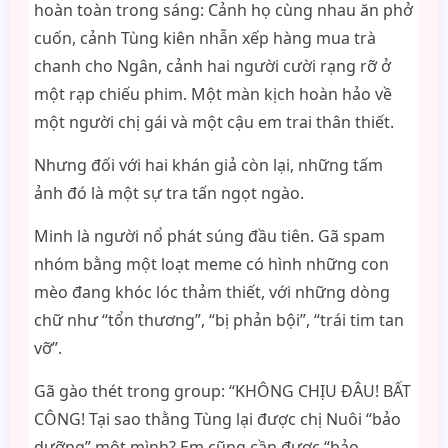
hoàn toàn trong sáng: Cảnh họ cùng nhau ăn phở
cuốn, cảnh Tùng kiên nhẫn xếp hàng mua trà
chanh cho Ngân, cảnh hai người cười rạng rỡ ở
một rạp chiếu phim. Một màn kịch hoàn hảo về
một người chị gái và một cậu em trai thân thiết.
Nhưng đối với hai khán giả còn lại, những tấm
ảnh đó là một sự tra tấn ngọt ngào.
Minh là người nổ phát súng đầu tiên. Gã spam
nhóm bằng một loạt meme có hình những con
mèo đang khóc lóc thảm thiết, với những dòng
chữ như “tổn thương”, “bị phản bội”, “trái tim tan
vỡ”.
Gã gào thét trong group: “KHÔNG CHỊU ĐÂU! BẤT
CÔNG! Tại sao thằng Tùng lại được chị Nuôi “bảo
dưỡng” một mình? Em cũng cần được “bảo