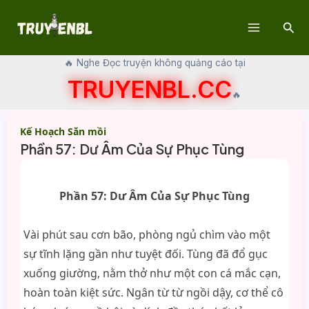
Skip
Sear
to
Main
content
🔥 Nghe Đọc truyện không quảng cáo tại
Menu
TRUYENBL.CC
🔥
Kế Hoạch Săn mồi
Phần 57: Dư Âm Của Sự Phục Tùng
Phần 57: Dư Âm Của Sự Phục Tùng
Vài phút sau cơn bão, phòng ngủ chìm vào một
sự tĩnh lặng gần như tuyệt đối. Tùng đã đổ gục
xuống giường, nằm thở như một con cá mắc cạn,
hoàn toàn kiệt sức. Ngân từ từ ngồi dậy, cơ thể cô