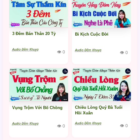
3 Đêm Bán Thân 20 Tỷ
Bi Kịch Cuộc Đời
Audio Đêm Khuya
Audio Đêm Khuya
👁 0
👁 0
Chiều Lòng Quý Bà Tuổi
Vụng Trộm Với Bố Chồng
Hồi Xuân
Audio Đêm Khuya
Audio Đêm Khuya
👁 0
👁 0