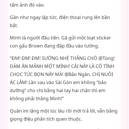
tấm ảnh đó vào.
Gần như ngay lập tức, điện thoại rung lên bần
bật.
Minh là người đầu tiên. Gã gửi một loạt sticker
con gấu Brown đang đập đầu vào tường.
“ĐM! ĐM! ĐM! SƯỚNG NHÉ THẰNG CHÓ @Tùng!
DÁM ĂN MẢNH MỘT MÌNH! CÁI NÀY LÀ CỐ TÌNH
CHỌC TỨC BỌN NÀY MÀ! @Bảo Ngân, CHỊ NUÔI
ÁC LẮM! Lần sau vào Sài Gòn em không “bảo
dưỡng” cho chị bằng hai tay hai chân thì em
không phải thằng Minh!”
Quân im lặng một lúc lâu rồi mới trả lời, vẫn bằng
giọng điệu phân tích quen thuộc.