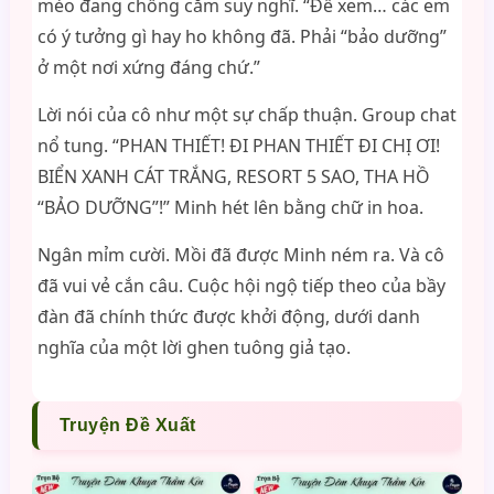
mèo đang chống cằm suy nghĩ. “Để xem… các em
có ý tưởng gì hay ho không đã. Phải “bảo dưỡng”
ở một nơi xứng đáng chứ.”
Lời nói của cô như một sự chấp thuận. Group chat
nổ tung. “PHAN THIẾT! ĐI PHAN THIẾT ĐI CHỊ ƠI!
BIỂN XANH CÁT TRẮNG, RESORT 5 SAO, THA HỒ
“BẢO DƯỠNG”!” Minh hét lên bằng chữ in hoa.
Ngân mỉm cười. Mồi đã được Minh ném ra. Và cô
đã vui vẻ cắn câu. Cuộc hội ngộ tiếp theo của bầy
đàn đã chính thức được khởi động, dưới danh
nghĩa của một lời ghen tuông giả tạo.
Truyện Đề Xuất