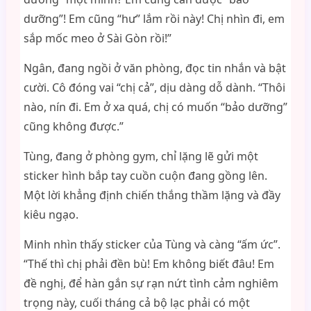
dưỡng”! Em cũng “hư” lắm rồi này! Chị nhìn đi, em
sắp mốc meo ở Sài Gòn rồi!”
Ngân, đang ngồi ở văn phòng, đọc tin nhắn và bật
cười. Cô đóng vai “chị cả”, dịu dàng dỗ dành. “Thôi
nào, nín đi. Em ở xa quá, chị có muốn “bảo dưỡng”
cũng không được.”
Tùng, đang ở phòng gym, chỉ lặng lẽ gửi một
sticker hình bắp tay cuồn cuộn đang gồng lên.
Một lời khẳng định chiến thắng thầm lặng và đầy
kiêu ngạo.
Minh nhìn thấy sticker của Tùng và càng “ấm ức”.
“Thế thì chị phải đền bù! Em không biết đâu! Em
đề nghị, để hàn gắn sự rạn nứt tình cảm nghiêm
trọng này, cuối tháng cả bộ lạc phải có một