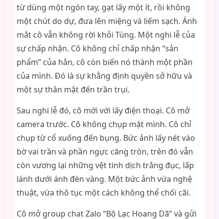
từ dùng một ngón tay, gạt lấy một ít, rồi không
một chút do dự, đưa lên miệng và liếm sạch. Ánh
mắt cô vẫn không rời khỏi Tùng. Một nghi lễ của
sự chấp nhận. Cô không chỉ chấp nhận “sản
phẩm” của hắn, cô còn biến nó thành một phần
của mình. Đó là sự khẳng định quyền sở hữu và
một sự thân mật đến trần trụi.
Sau nghi lễ đó, cô mới với lấy điện thoại. Cô mở
camera trước. Cô không chụp mặt mình. Cô chỉ
chụp từ cổ xuống đến bụng. Bức ảnh lấy nét vào
bờ vai trần và phần ngực căng tròn, trên đó vẫn
còn vương lại những vệt tinh dịch trắng đục, lấp
lánh dưới ánh đèn vàng. Một bức ảnh vừa nghệ
thuật, vừa thô tục một cách không thể chối cãi.
Cô mở group chat Zalo “Bộ Lạc Hoang Dã” và gửi