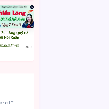
iều Lòng Quý Bà
ổi Hồi Xuân
dio Đêm Khuya
👁 0
marked
*