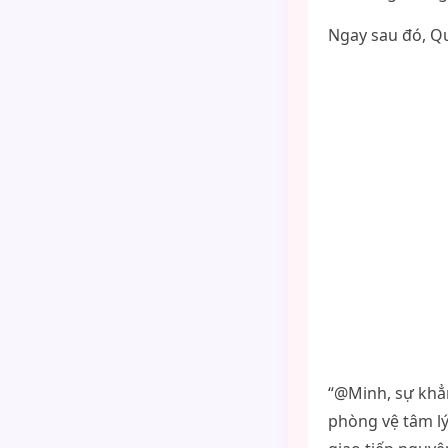
Ngay sau đó, Qu
“@Minh, sự khẳn
phòng vệ tâm lý