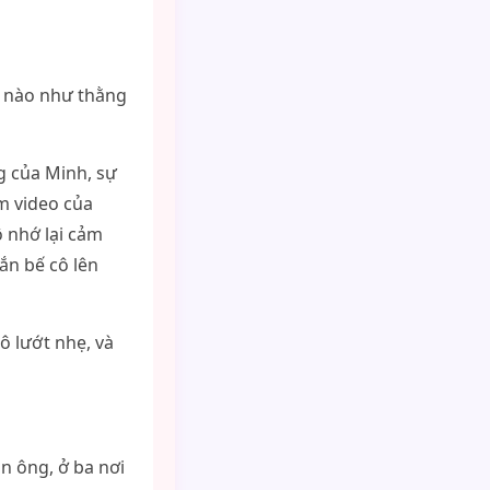
úi nào như thằng
g của Minh, sự
em video của
ô nhớ lại cảm
ắn bế cô lên
cô lướt nhẹ, và
n ông, ở ba nơi