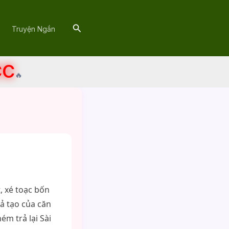
Search
Truyện Ngắn
CC
🔥
, xé toạc bốn
iả tạo của căn
m trả lại Sài