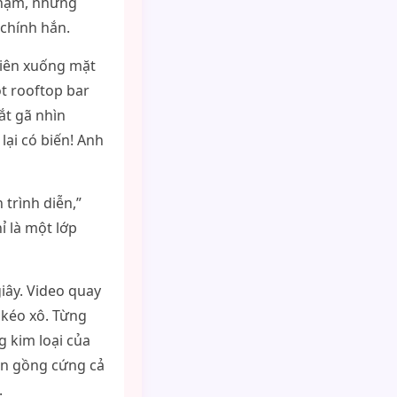
phạm, nhưng
 chính hắn.
tiên xuống mặt
t rooftop bar
ắt gã nhìn
lại có biến! Anh
trình diễn,”
ỉ là một lớp
giây. Video quay
 kéo xô. Từng
g kim loại của
ắn gồng cứng cả
.