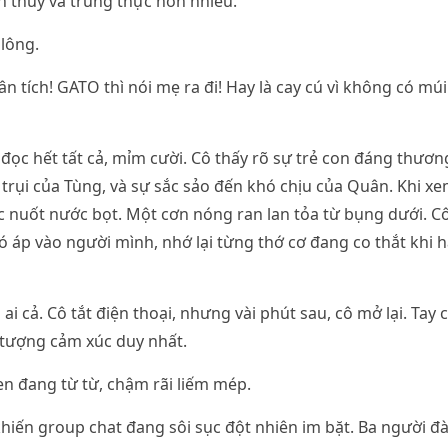
n thủy và trung thực hơn nhiều.”
 lông.
n tích! GATO thì nói mẹ ra đi! Hay là cay cú vì không có m
đọc hết tất cả, mỉm cười. Cô thấy rõ sự trẻ con đáng thươn
 trụi của Tùng, và sự sắc sảo đến khó chịu của Quân. Khi x
c nuốt nước bọt. Một cơn nóng ran lan tỏa từ bụng dưới. C
ó áp vào người mình, nhớ lại từng thớ cơ đang co thắt khi h
 ai cả. Cô tắt điện thoại, nhưng vài phút sau, cô mở lại. Tay 
 tượng cảm xúc duy nhất.
n đang từ từ, chậm rãi liếm mép.
hiến group chat đang sôi sục đột nhiên im bặt. Ba người đà