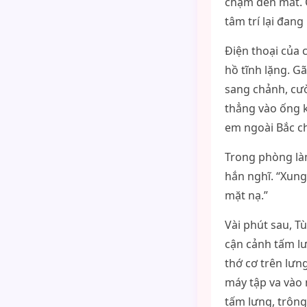
chạm đến mắt. 
tâm trí lại đan
Điện thoại của 
hồ tĩnh lặng. G
sang chảnh, cườ
thẳng vào ống k
em ngoài Bắc ch
Trong phòng làm
hắn nghĩ. “Xung
mặt nạ.”
Vài phút sau, T
cận cảnh tấm l
thớ cơ trên lưng
máy tập va vào 
tấm lưng, trông