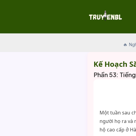
Skip
to
content
🔥 Ng
Kế Hoạch S
Phần 53: Tiến
Một tuần sau ch
người họ ra và 
hộ cao cấp ở Hà