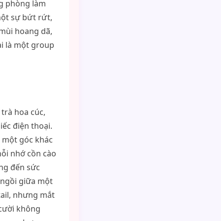
ng phòng làm
một sự bứt rứt,
 mùi hoang dã,
ại là một group
trà hoa cúc,
ếc điện thoại.
Ở một góc khác
nỗi nhớ cồn cào
ợng đến sức
 ngồi giữa một
tail, nhưng mắt
 cười không