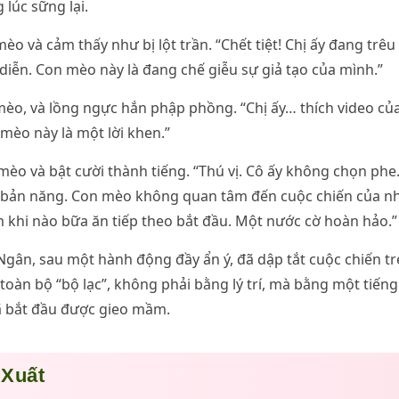
 lúc sững lại.
o và cảm thấy như bị lột trần. “Chết tiệt! Chị ấy đang trêu
diễn. Con mèo này là đang chế giễu sự giả tạo của mình.”
èo, và lồng ngực hắn phập phồng. “Chị ấy… thích video của
 mèo này là một lời khen.”
èo và bật cười thành tiếng. “Thú vị. Cô ấy không chọn phe.
ện bản năng. Con mèo không quan tâm đến cuộc chiến của n
 khi nào bữa ăn tiếp theo bắt đầu. Một nước cờ hoàn hảo.”
Ngân, sau một hành động đầy ẩn ý, đã dập tắt cuộc chiến tr
oàn bộ “bộ lạc”, không phải bằng lý trí, mà bằng một tiến
ã bắt đầu được gieo mầm.
 Xuất