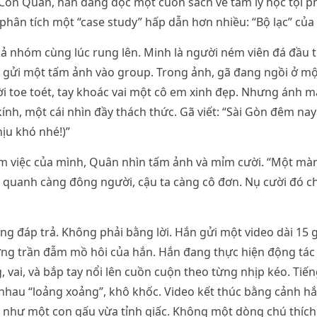
Còn Quân, hắn đang đọc một cuốn sách về tâm lý học tội 
g phân tích một “case study” hấp dẫn hơn nhiều: “Bộ lạc” của
cả nhóm cùng lúc rung lên. Minh là người ném viên đá đầu 
ã gửi một tấm ảnh vào group. Trong ảnh, gã đang ngồi ở mộ
i toe toét, tay khoác vai một cô em xinh đẹp. Nhưng ánh m
ính, một cái nhìn đầy thách thức. Gã viết: “Sài Gòn đêm nay 
ịu khó nhé!)”
 việc của mình, Quân nhìn tấm ảnh và mỉm cười. “Một màn 
 quanh càng đông người, cậu ta càng cô đơn. Nụ cười đó ch
ùng đáp trả. Không phải bằng lời. Hắn gửi một video dài 15 
ưng trần đẫm mồ hôi của hắn. Hắn đang thực hiện động tác
, vai, và bắp tay nổi lên cuồn cuộn theo từng nhịp kéo. Tiến
nhau “loảng xoảng”, khô khốc. Video kết thúc bằng cảnh h
 như một con gấu vừa tỉnh giấc. Không một dòng chú thích