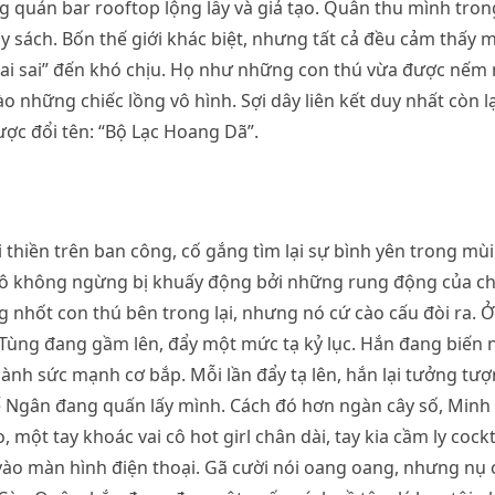
 quán bar rooftop lộng lẫy và giả tạo. Quân thu mình tro
ầy sách. Bốn thế giới khác biệt, nhưng tất cả đều cảm thấy 
sai sai” đến khó chịu. Họ như những con thú vừa được nếm
vào những chiếc lồng vô hình. Sợi dây liên kết duy nhất còn l
ược đổi tên: “Bộ Lạc Hoang Dã”.
thiền trên ban công, cố gắng tìm lại sự bình yên trong mùi 
cô không ngừng bị khuấy động bởi những rung động của chi
 nhốt con thú bên trong lại, nhưng nó cứ cào cấu đòi ra. 
Tùng đang gầm lên, đẩy một mức tạ kỷ lục. Hắn đang biến 
hành sức mạnh cơ bắp. Mỗi lần đẩy tạ lên, hắn lại tưởng tư
ể Ngân đang quấn lấy mình. Cách đó hơn ngàn cây số, Minh
 một tay khoác vai cô hot girl chân dài, tay kia cầm ly cock
 vào màn hình điện thoại. Gã cười nói oang oang, nhưng nụ