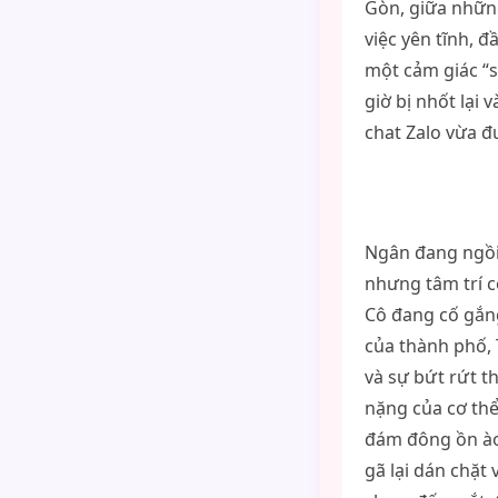
Gòn, giữa những
việc yên tĩnh, đ
một cảm giác “
giờ bị nhốt lại 
chat Zalo vừa đ
Ngân đang ngồi 
nhưng tâm trí 
Cô đang cố gắng
của thành phố, 
và sự bứt rứt t
nặng của cơ th
đám đông ồn ào,
gã lại dán chặt