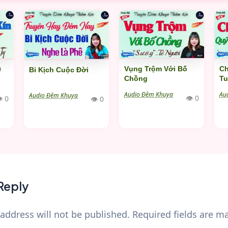
Ch
Vụng Trộm Với Bố
0
Bi Kịch Cuộc Đời
Tu
Chồng
Au
Audio Đêm Khuya
Audio Đêm Khuya
👁 0
 0
👁 0
Reply
address will not be published.
Required fields are 