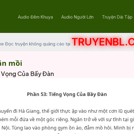
Audio Đêm Khuya
Audio Người Lớn
Truyện Dài Tập
TRUYENBL.
he Đọc truyện không quảng cáo tại
ăn mồi
g Vọng Của Bầy Đàn
Phần 53: Tiếng Vọng Của Bầy Đàn
uyến đi Hà Giang, thế giới thực ập vào như một cơn lũ quét
ném mỗi đứa về một góc riêng. Ngân trở về với sự tĩnh tại g
 Nội. Tùng lao vào phòng gym ồn ào, đẫm mồ hôi. Minh bị né