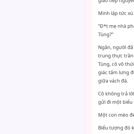
giao tiếp nguyê
Minh lập tức xù
“Đ*t mẹ nhà phâ
Tùng?”
Ngân, người đã 
trung thực trần
Tùng, cô vô thứ
giác tấm lưng đ
giữa vách đá.
Cô không trả lời
gửi đi một biểu
Một con mèo đe
Biểu tượng đó k