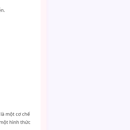
ễn.
 là một cơ chế
 một hình thức