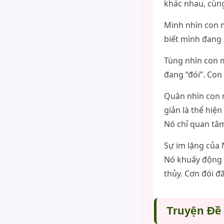
khác nhau, cùng
Minh nhìn con mè
biết mình đang 
Tùng nhìn con m
đang “đói”. Con
Quân nhìn con m
giản là thể hi
Nó chỉ quan tâm
Sự im lặng của 
Nó khuấy động t
thủy. Cơn đói đ
Truyện Đề