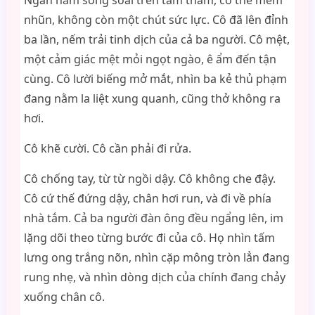
Ngân nằm sõng soài trên tấm thảm, cơ thể mềm
nhũn, không còn một chút sức lực. Cô đã lên đỉnh
ba lần, nếm trải tinh dịch của cả ba người. Cô mệt,
một cảm giác mệt mỏi ngọt ngào, ê ẩm đến tận
cùng. Cô lười biếng mở mắt, nhìn ba kẻ thủ phạm
đang nằm la liệt xung quanh, cũng thở không ra
hơi.
Cô khẽ cười. Cô cần phải đi rửa.
Cô chống tay, từ từ ngồi dậy. Cô không che đậy.
Cô cứ thế đứng dậy, chân hơi run, và đi về phía
nhà tắm. Cả ba người đàn ông đều ngẩng lên, im
lặng dõi theo từng bước đi của cô. Họ nhìn tấm
lưng ong trắng nõn, nhìn cặp mông tròn lẳn đang
rung nhẹ, và nhìn dòng dịch của chính đang chảy
xuống chân cô.