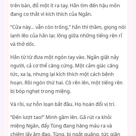
trên bàn, đổ một ít ra tay. Hắn tìm đến hậu môn
đang co thắt vì kích thích của Ngân.
“Cửa này… vẫn còn trống,” hắn thì thầm, giọng nói
lạnh lẽo của hắn lạc lõng giữa những tiếng rên rỉ
và thở dốc.
Hắn từ từ đưa một ngón tay vào. Ngân giật nảy
người, cả cơ thể căng cứng. Một cảm giác căng
tức, xa lạ, nhưng lại kích thích một cách bệnh
hoạn. Rồi ngón thứ hai. Cô rên lên, một tiếng rên
bị bóp nghẹt trong miệng.
Và rồi, sự hỗn loạn bắt đầu. Họ hoán đổi vị trí.
“Đến lượt tao!” Minh gầm lên. Gã rút ra khỏi
miệng Ngân, đẩy Tùng đang hăng máu ra và
chiếm lấy âm đạo. Tùng, bị ngắt quãng, tức giận