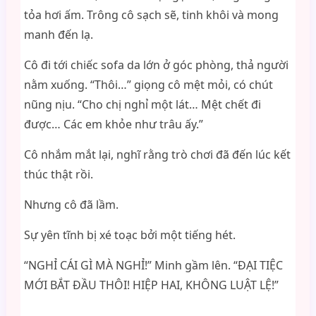
tỏa hơi ấm. Trông cô sạch sẽ, tinh khôi và mong
manh đến lạ.
Cô đi tới chiếc sofa da lớn ở góc phòng, thả người
nằm xuống. “Thôi…” giọng cô mệt mỏi, có chút
nũng nịu. “Cho chị nghỉ một lát… Mệt chết đi
được… Các em khỏe như trâu ấy.”
Cô nhắm mắt lại, nghĩ rằng trò chơi đã đến lúc kết
thúc thật rồi.
Nhưng cô đã lầm.
Sự yên tĩnh bị xé toạc bởi một tiếng hét.
“NGHỈ CÁI GÌ MÀ NGHỈ!” Minh gầm lên. “ĐẠI TIỆC
MỚI BẮT ĐẦU THÔI! HIỆP HAI, KHÔNG LUẬT LỆ!”