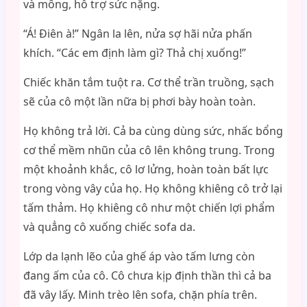
và mông, hỗ trợ sức nặng.
“Á! Điên à!” Ngân la lên, nửa sợ hãi nửa phấn
khích. “Các em định làm gì? Thả chị xuống!”
Chiếc khăn tắm tuột ra. Cơ thể trần truồng, sạch
sẽ của cô một lần nữa bị phơi bày hoàn toàn.
Họ không trả lời. Cả ba cùng dùng sức, nhấc bổng
cơ thể mềm nhũn của cô lên không trung. Trong
một khoảnh khắc, cô lơ lửng, hoàn toàn bất lực
trong vòng vây của họ. Họ không khiêng cô trở lại
tấm thảm. Họ khiêng cô như một chiến lợi phẩm
và quẳng cô xuống chiếc sofa da.
Lớp da lạnh lẽo của ghế áp vào tấm lưng còn
đang ấm của cô. Cô chưa kịp định thần thì cả ba
đã vây lấy. Minh trèo lên sofa, chặn phía trên.