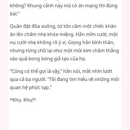
không? Khung cảnh này mà có án mạng thì đúng
bài.”
Quân đặt đũa xuống, từ tốn cầm một chiếc khăn
ăn lên chấm nhẹ khóe miệng. Hắn mỉm cười, một
nụ cười nhẹ không rõ ý vị. Giọng hắn bình thản,
nhưng từng chữ lại như một mũi kim châm thẳng
vào quả bong bóng giả tạo của họ.
“Cũng có thể gọi là vậy,” hắn nói, mắt nhìn lướt
qua cả ba người. “Tôi đang tìm hiểu về những mối
quan hệ phức tạp.”
*Khụ. Khụ!*