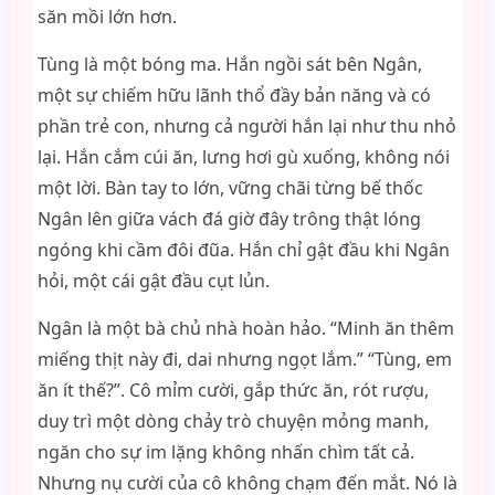
săn mồi lớn hơn.
Tùng là một bóng ma. Hắn ngồi sát bên Ngân,
một sự chiếm hữu lãnh thổ đầy bản năng và có
phần trẻ con, nhưng cả người hắn lại như thu nhỏ
lại. Hắn cắm cúi ăn, lưng hơi gù xuống, không nói
một lời. Bàn tay to lớn, vững chãi từng bế thốc
Ngân lên giữa vách đá giờ đây trông thật lóng
ngóng khi cầm đôi đũa. Hắn chỉ gật đầu khi Ngân
hỏi, một cái gật đầu cụt lủn.
Ngân là một bà chủ nhà hoàn hảo. “Minh ăn thêm
miếng thịt này đi, dai nhưng ngọt lắm.” “Tùng, em
ăn ít thế?”. Cô mỉm cười, gắp thức ăn, rót rượu,
duy trì một dòng chảy trò chuyện mỏng manh,
ngăn cho sự im lặng không nhấn chìm tất cả.
Nhưng nụ cười của cô không chạm đến mắt. Nó là