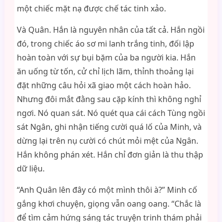
một chiếc mặt nạ được chế tác tinh xảo.
Và Quân. Hắn là nguyên nhân của tất cả. Hắn ngồi
đó, trong chiếc áo sơ mi lanh trắng tinh, đối lập
hoàn toàn với sự bụi bặm của ba người kia. Hắn
ăn uống từ tốn, cử chỉ lịch lãm, thỉnh thoảng lại
đặt những câu hỏi xã giao một cách hoàn hảo.
Nhưng đôi mắt đằng sau cặp kính thì không nghỉ
ngơi. Nó quan sát. Nó quét qua cái cách Tùng ngồi
sát Ngân, ghi nhận tiếng cười quá lố của Minh, và
dừng lại trên nụ cười có chút mỏi mệt của Ngân.
Hắn không phán xét. Hắn chỉ đơn giản là thu thập
dữ liệu.
“Anh Quân lên đây có một mình thôi à?” Minh cố
gắng khơi chuyện, giọng vẫn oang oang. “Chắc là
để tìm cảm hứng sáng tác truyện trinh thám phải