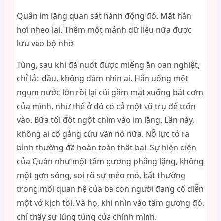
Quân im lặng quan sát hành động đó. Mắt hắn
hơi nheo lại. Thêm một mảnh dữ liệu nữa được
lưu vào bộ nhớ.
Tùng, sau khi đã nuốt được miếng ăn oan nghiệt,
chỉ lắc đầu, không dám nhìn ai. Hắn uống một
ngụm nước lớn rồi lại cúi gằm mặt xuống bát cơm
của mình, như thể ở đó có cả một vũ trụ để trốn
vào. Bữa tối đột ngột chìm vào im lặng. Lần này,
không ai cố gắng cứu vãn nó nữa. Nỗ lực tỏ ra
bình thường đã hoàn toàn thất bại. Sự hiện diện
của Quân như một tấm gương phẳng lặng, không
một gợn sóng, soi rõ sự méo mó, bất thường
trong mối quan hệ của ba con người đang cố diễn
một vở kịch tồi. Và họ, khi nhìn vào tấm gương đó,
chỉ thấy sự lúng túng của chính mình.