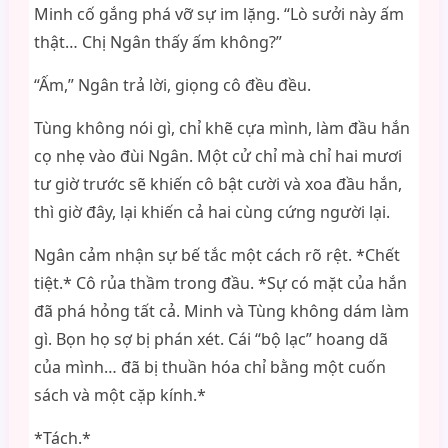
Minh cố gắng phá vỡ sự im lặng. “Lò sưởi này ấm
thật… Chị Ngân thấy ấm không?”
“Ấm,” Ngân trả lời, giọng cô đều đều.
Tùng không nói gì, chỉ khẽ cựa mình, làm đầu hắn
cọ nhẹ vào đùi Ngân. Một cử chỉ mà chỉ hai mươi
tư giờ trước sẽ khiến cô bật cười và xoa đầu hắn,
thì giờ đây, lại khiến cả hai cùng cứng người lại.
Ngân cảm nhận sự bế tắc một cách rõ rệt. *Chết
tiệt.* Cô rủa thầm trong đầu. *Sự có mặt của hắn
đã phá hỏng tất cả. Minh và Tùng không dám làm
gì. Bọn họ sợ bị phán xét. Cái “bộ lạc” hoang dã
của mình… đã bị thuần hóa chỉ bằng một cuốn
sách và một cặp kính.*
*Tách.*