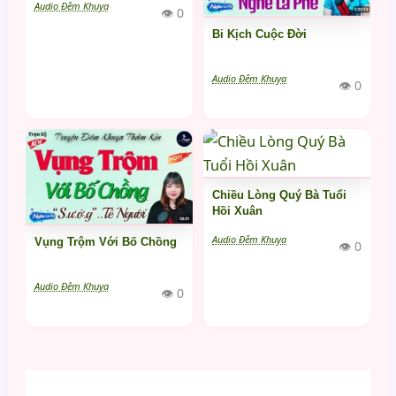
Audio Đêm Khuya
👁 0
Bi Kịch Cuộc Đời
Audio Đêm Khuya
👁 0
Chiều Lòng Quý Bà Tuổi
Hồi Xuân
Audio Đêm Khuya
Vụng Trộm Với Bố Chồng
👁 0
Audio Đêm Khuya
👁 0