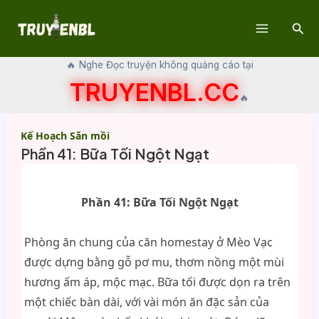
Skip
Sear
to
Main
content
🔥 Nghe Đọc truyện không quảng cáo tại
Menu
TRUYENBL.CC
🔥
Kế Hoạch Săn mồi
Phần 41: Bữa Tối Ngột Ngạt
Phần 41: Bữa Tối Ngột Ngạt
Phòng ăn chung của căn homestay ở Mèo Vạc
được dựng bằng gỗ pơ mu, thơm nồng một mùi
hương ấm áp, mộc mạc. Bữa tối được dọn ra trên
một chiếc bàn dài, với vài món ăn đặc sản của