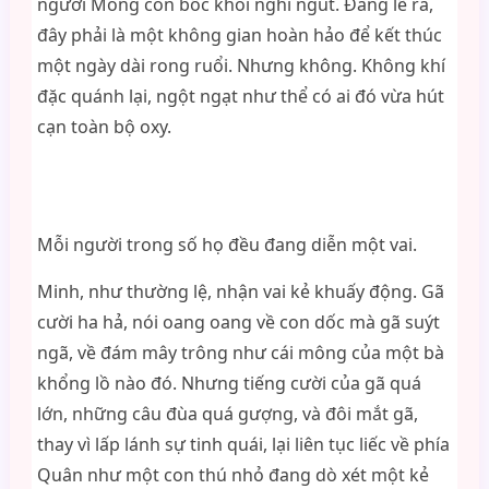
người Mông còn bốc khói nghi ngút. Đáng lẽ ra,
đây phải là một không gian hoàn hảo để kết thúc
một ngày dài rong ruổi. Nhưng không. Không khí
đặc quánh lại, ngột ngạt như thể có ai đó vừa hút
cạn toàn bộ oxy.
Mỗi người trong số họ đều đang diễn một vai.
Minh, như thường lệ, nhận vai kẻ khuấy động. Gã
cười ha hả, nói oang oang về con dốc mà gã suýt
ngã, về đám mây trông như cái mông của một bà
khổng lồ nào đó. Nhưng tiếng cười của gã quá
lớn, những câu đùa quá gượng, và đôi mắt gã,
thay vì lấp lánh sự tinh quái, lại liên tục liếc về phía
Quân như một con thú nhỏ đang dò xét một kẻ