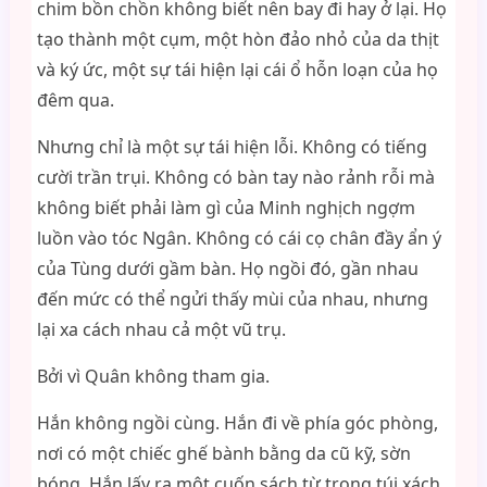
chim bồn chồn không biết nên bay đi hay ở lại. Họ
tạo thành một cụm, một hòn đảo nhỏ của da thịt
và ký ức, một sự tái hiện lại cái ổ hỗn loạn của họ
đêm qua.
Nhưng chỉ là một sự tái hiện lỗi. Không có tiếng
cười trần trụi. Không có bàn tay nào rảnh rỗi mà
không biết phải làm gì của Minh nghịch ngợm
luồn vào tóc Ngân. Không có cái cọ chân đầy ẩn ý
của Tùng dưới gầm bàn. Họ ngồi đó, gần nhau
đến mức có thể ngửi thấy mùi của nhau, nhưng
lại xa cách nhau cả một vũ trụ.
Bởi vì Quân không tham gia.
Hắn không ngồi cùng. Hắn đi về phía góc phòng,
nơi có một chiếc ghế bành bằng da cũ kỹ, sờn
bóng. Hắn lấy ra một cuốn sách từ trong túi xách