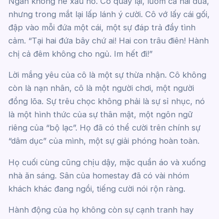
Ngân không hề xấu hổ. Cô quay lại, lườm cả hai đứa,
nhưng trong mắt lại lấp lánh ý cười. Cô vớ lấy cái gối,
đập vào mỗi đứa một cái, một sự đáp trả đầy tình
cảm. “Tại hai đứa bây chứ ai! Hai con trâu điên! Hành
chị cả đêm không cho ngủ. Im hết đi!”
Lời mắng yêu của cô là một sự thừa nhận. Cô không
còn là nạn nhân, cô là một người chơi, một người
đồng lõa. Sự trêu chọc không phải là sự sỉ nhục, nó
là một hình thức của sự thân mật, một ngôn ngữ
riêng của “bộ lạc”. Họ đã có thể cười trên chính sự
“dâm dục” của mình, một sự giải phóng hoàn toàn.
Họ cuối cùng cũng chịu dậy, mặc quần áo và xuống
nhà ăn sáng. Sân của homestay đã có vài nhóm
khách khác đang ngồi, tiếng cười nói rộn ràng.
Hành động của họ không còn sự cạnh tranh hay