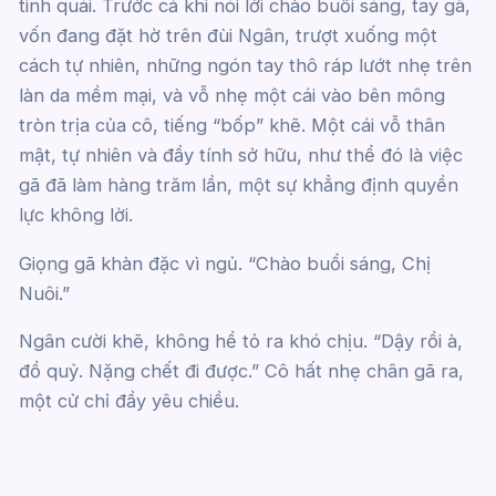
tinh quái. Trước cả khi nói lời chào buổi sáng, tay gã,
vốn đang đặt hờ trên đùi Ngân, trượt xuống một
cách tự nhiên, những ngón tay thô ráp lướt nhẹ trên
làn da mềm mại, và vỗ nhẹ một cái vào bên mông
tròn trịa của cô, tiếng “bốp” khẽ. Một cái vỗ thân
mật, tự nhiên và đầy tính sở hữu, như thể đó là việc
gã đã làm hàng trăm lần, một sự khẳng định quyền
lực không lời.
Giọng gã khàn đặc vì ngủ. “Chào buổi sáng, Chị
Nuôi.”
Ngân cười khẽ, không hề tỏ ra khó chịu. “Dậy rồi à,
đồ quỷ. Nặng chết đi được.” Cô hất nhẹ chân gã ra,
một cử chỉ đầy yêu chiều.