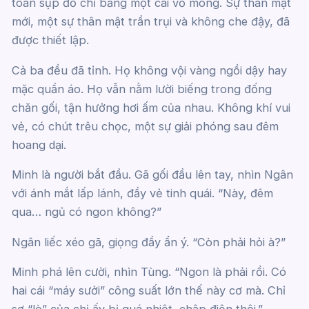
toàn sụp đổ chỉ bằng một cái vỗ mông. Sự thân mật
mới, một sự thân mật trần trụi và không che đậy, đã
được thiết lập.
Cả ba đều đã tỉnh. Họ không vội vàng ngồi dậy hay
mặc quần áo. Họ vẫn nằm lười biếng trong đống
chăn gối, tận hưởng hơi ấm của nhau. Không khí vui
vẻ, có chút trêu chọc, một sự giải phóng sau đêm
hoang dại.
Minh là người bắt đầu. Gã gối đầu lên tay, nhìn Ngân
với ánh mắt lấp lánh, đầy vẻ tinh quái. “Này, đêm
qua… ngủ có ngon không?”
Ngân liếc xéo gã, giọng đầy ẩn ý. “Còn phải hỏi à?”
Minh phá lên cười, nhìn Tùng. “Ngon là phải rồi. Có
hai cái “máy sưởi” công suất lớn thế này cơ mà. Chỉ