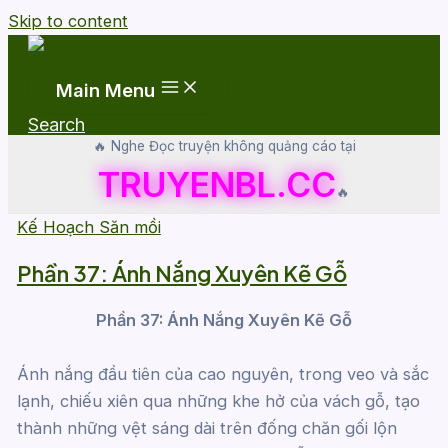
Skip to content
Main Menu
Search
🔥 Nghe Đọc truyện không quảng cáo tại
TRUYENBL.CC
🔥
Kế Hoạch Săn mồi
Phần 37: Ánh Nắng Xuyên Kẽ Gỗ
Phần 37: Ánh Nắng Xuyên Kẽ Gỗ
Ánh nắng đầu tiên của cao nguyên, trong veo và sắc
lạnh, chiếu xiên qua những khe hở của vách gỗ, tạo
thành những vệt sáng dài trên đống chăn gối lộn