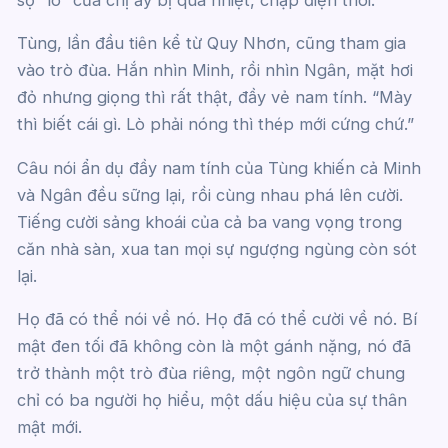
sợ “lò” của chị ấy bị quá nhiệt, chập điện thôi.”
Tùng, lần đầu tiên kể từ Quy Nhơn, cũng tham gia
vào trò đùa. Hắn nhìn Minh, rồi nhìn Ngân, mặt hơi
đỏ nhưng giọng thì rất thật, đầy vẻ nam tính. “Mày
thì biết cái gì. Lò phải nóng thì thép mới cứng chứ.”
Câu nói ẩn dụ đầy nam tính của Tùng khiến cả Minh
và Ngân đều sững lại, rồi cùng nhau phá lên cười.
Tiếng cười sảng khoái của cả ba vang vọng trong
căn nhà sàn, xua tan mọi sự ngượng ngùng còn sót
lại.
Họ đã có thể nói về nó. Họ đã có thể cười về nó. Bí
mật đen tối đã không còn là một gánh nặng, nó đã
trở thành một trò đùa riêng, một ngôn ngữ chung
chỉ có ba người họ hiểu, một dấu hiệu của sự thân
mật mới.