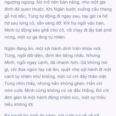
ngượng ngùng. Nó trở nên bản năng, như một gia
đình đã quen thuộc. Khi Ngân bước xuống cầu thang
gỗ hơi dốc, Tùng tự động đi ngay sau, tay giơ ra hờ
hờ sau lưng cô, sẵn sàng đỡ. Khi họ ngồi vào bàn,
Minh tự động kéo ghế cho cô, rồi chạy đi lấy bát phở
nóng, một sự ga lăng tự nhiên.
Ngân đang ăn, một sợi hành dính trên khóe môi.
Tùng, ngồi đối diện, định lên tiếng nhắc. Nhưng
Minh, ngồi ngay cạnh, đã nhanh hơn. Gã không nói
gì, chỉ đưa ngón tay cái lên, quệt nhẹ sợi hành đi một
cách tự nhiên như không, một cử chỉ đầy thân mật.
Tùng nhìn thấy, nhưng hắn không ghen. Hắn chỉ
mỉm cười. Minh cũng không có vẻ đắc thắng. Đó chỉ
đơn giản là một hành động chăm sóc, một sự thấu
hiểu không lời.
Ba người họ ngồi ăn sáng, nói cười vui vẻ về kế