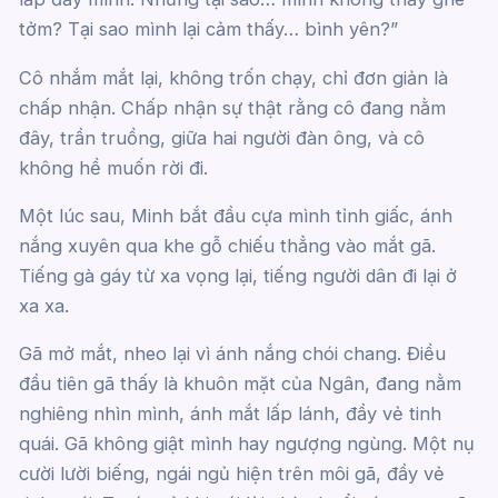
tởm? Tại sao mình lại cảm thấy… bình yên?”
Cô nhắm mắt lại, không trốn chạy, chỉ đơn giản là
chấp nhận. Chấp nhận sự thật rằng cô đang nằm
đây, trần truồng, giữa hai người đàn ông, và cô
không hề muốn rời đi.
Một lúc sau, Minh bắt đầu cựa mình tỉnh giấc, ánh
nắng xuyên qua khe gỗ chiếu thẳng vào mắt gã.
Tiếng gà gáy từ xa vọng lại, tiếng người dân đi lại ở
xa xa.
Gã mở mắt, nheo lại vì ánh nắng chói chang. Điều
đầu tiên gã thấy là khuôn mặt của Ngân, đang nằm
nghiêng nhìn mình, ánh mắt lấp lánh, đầy vẻ tinh
quái. Gã không giật mình hay ngượng ngùng. Một nụ
cười lười biếng, ngái ngủ hiện trên môi gã, đầy vẻ