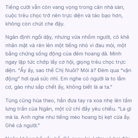
Tiếng cười vẫn còn vang vọng trong căn nhà sàn,
cuộc trêu chọc trở nên trực diện và táo bạo hơn,
không còn chút che đậy.
Ngân định ngồi dậy, nhưng vừa nhổm người, cô khẽ
nhăn mặt và rên lên một tiếng nhỏ vì đau mỏi, một
bằng chứng sống động của đêm hoang dã. Minh
ngay lập tức chớp lấy cơ hội, giọng trêu chọc trực
diện. “Ấy ấy, sao thế Chị Nuôi? Mỏi à? Đêm qua “vận
động” hơi quá sức nhỉ. Em nghe có người la to lắm
cơ, gào như sắp chết ấy, không biết là ai ta.”
Tùng cũng hùa theo, hắn đưa tay ra xoa nhẹ lên tấm
lưng trần của Ngân, một cử chỉ đầy yêu chiều. “La gì
mà la. Anh nghe như tiếng mèo hoang bị kẹt cửa ấy.
Ghê cả người.”