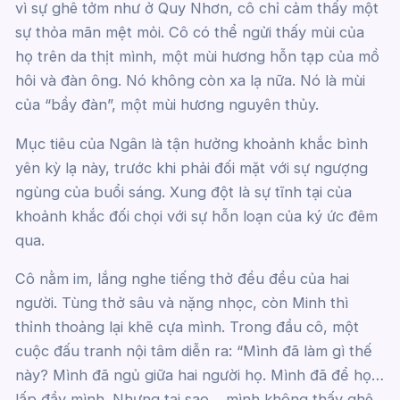
vì sự ghê tởm như ở Quy Nhơn, cô chỉ cảm thấy một
sự thỏa mãn mệt mỏi. Cô có thể ngửi thấy mùi của
họ trên da thịt mình, một mùi hương hỗn tạp của mồ
hôi và đàn ông. Nó không còn xa lạ nữa. Nó là mùi
của “bầy đàn”, một mùi hương nguyên thủy.
Mục tiêu của Ngân là tận hưởng khoảnh khắc bình
yên kỳ lạ này, trước khi phải đối mặt với sự ngượng
ngùng của buổi sáng. Xung đột là sự tĩnh tại của
khoảnh khắc đối chọi với sự hỗn loạn của ký ức đêm
qua.
Cô nằm im, lắng nghe tiếng thở đều đều của hai
người. Tùng thở sâu và nặng nhọc, còn Minh thì
thỉnh thoảng lại khẽ cựa mình. Trong đầu cô, một
cuộc đấu tranh nội tâm diễn ra: “Mình đã làm gì thế
này? Mình đã ngủ giữa hai người họ. Mình đã để họ…
lấp đầy mình. Nhưng tại sao… mình không thấy ghê