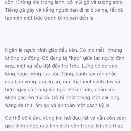
xộn. Không khí trong lành, có mùi gỗ và sương sớm.
Tiếng gà gáy và tiếng người dân đi lại ở xa xa, tất cả
tạo nên một bức tranh bình yên đến lạ.
Ngân là người tỉnh giấc đầu tiên. Cô mở mắt, nhưng
không cử động. Cô đang bị “kẹp” giữa hai người đàn
ông, một sự sắp đặt đầy trớ trêu. Lưng cô áp vào
lồng ngực nóng rực của Tùng, cánh tay rắn chắc
của hắn vòng qua eo cô, ôm chặt một cách đầy sở
hữu ngay cả trong lúc ngủ. Phía trước, chân của
Minh gác lên đùi cô. Cô bị nhốt trong một cái lồng
bằng da thịt, ấm áp và an toàn một cách kỳ lạ.
Cơ thể cô ê ẩm. Vùng kín hơi đau rát và vẫn còn cảm
giác dính nhớp của tinh dịch bên trong. Nhưng thay