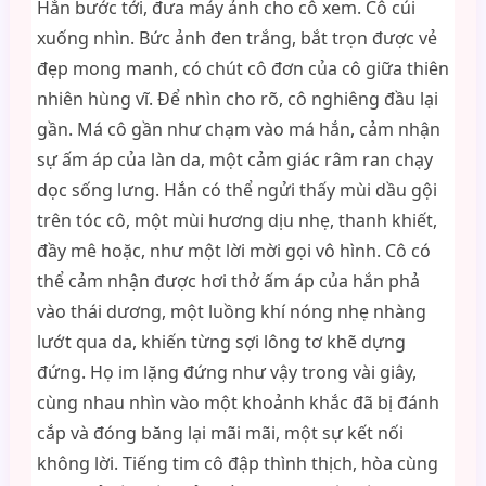
Hắn bước tới, đưa máy ảnh cho cô xem. Cô cúi
xuống nhìn. Bức ảnh đen trắng, bắt trọn được vẻ
đẹp mong manh, có chút cô đơn của cô giữa thiên
nhiên hùng vĩ. Để nhìn cho rõ, cô nghiêng đầu lại
gần. Má cô gần như chạm vào má hắn, cảm nhận
sự ấm áp của làn da, một cảm giác râm ran chạy
dọc sống lưng. Hắn có thể ngửi thấy mùi dầu gội
trên tóc cô, một mùi hương dịu nhẹ, thanh khiết,
đầy mê hoặc, như một lời mời gọi vô hình. Cô có
thể cảm nhận được hơi thở ấm áp của hắn phả
vào thái dương, một luồng khí nóng nhẹ nhàng
lướt qua da, khiến từng sợi lông tơ khẽ dựng
đứng. Họ im lặng đứng như vậy trong vài giây,
cùng nhau nhìn vào một khoảnh khắc đã bị đánh
cắp và đóng băng lại mãi mãi, một sự kết nối
không lời. Tiếng tim cô đập thình thịch, hòa cùng