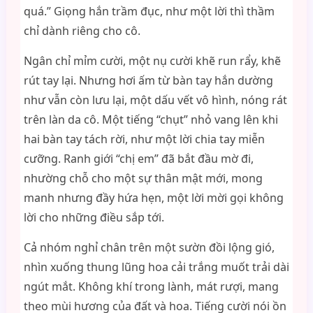
quá.” Giọng hắn trầm đục, như một lời thì thầm
chỉ dành riêng cho cô.
Ngân chỉ mỉm cười, một nụ cười khẽ run rẩy, khẽ
rút tay lại. Nhưng hơi ấm từ bàn tay hắn dường
như vẫn còn lưu lại, một dấu vết vô hình, nóng rát
trên làn da cô. Một tiếng “chụt” nhỏ vang lên khi
hai bàn tay tách rời, như một lời chia tay miễn
cưỡng. Ranh giới “chị em” đã bắt đầu mờ đi,
nhường chỗ cho một sự thân mật mới, mong
manh nhưng đầy hứa hẹn, một lời mời gọi không
lời cho những điều sắp tới.
Cả nhóm nghỉ chân trên một sườn đồi lộng gió,
nhìn xuống thung lũng hoa cải trắng muốt trải dài
ngút mắt. Không khí trong lành, mát rượi, mang
theo mùi hương của đất và hoa. Tiếng cười nói ồn