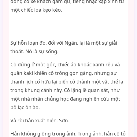
động cơ xe khách gầm gừ, tiếng nhạc xập xình từ
một chiếc loa kẹo kéo.
Sự hỗn loạn đó, đối với Ngân, lại là một sự giải
thoát. Nó là sự sống.
Cô đứng ở một góc, chiếc áo khoác xanh rêu và
quần kaki khiến cô trông gọn gàng, nhưng sự
thanh lịch cố hữu lại biến cô thành một vật thể lạ
trong khung cảnh này. Cô lặng lẽ quan sát, như
một nhà nhân chủng học đang nghiên cứu một
bộ lạc ồn ào.
Và rồi hắn xuất hiện. Sơn.
Hắn không giống trong ảnh. Trong ảnh, hắn cố tỏ