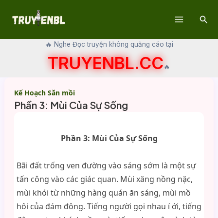
Skip
Sear
to
Main
content
🔥 Nghe Đọc truyện không quảng cáo tại
Menu
TRUYENBL.CC
🔥
Kế Hoạch Săn mồi
Phần 3: Mùi Của Sự Sống
Phần 3: Mùi Của Sự Sống
Bãi đất trống ven đường vào sáng sớm là một sự
tấn công vào các giác quan. Mùi xăng nồng nặc,
mùi khói từ những hàng quán ăn sáng, mùi mồ
hôi của đám đông. Tiếng người gọi nhau í ới, tiếng