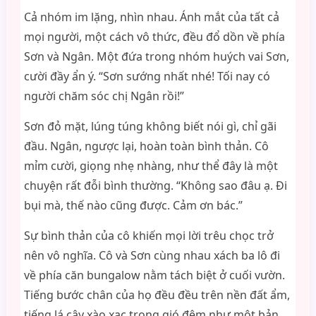
Cả nhóm im lặng, nhìn nhau. Ánh mắt của tất cả
mọi người, một cách vô thức, đều đổ dồn về phía
Sơn và Ngân. Một đứa trong nhóm huých vai Sơn,
cười đầy ẩn ý. “Sơn sướng nhất nhé! Tối nay có
người chăm sóc chị Ngân rồi!”
Sơn đỏ mặt, lúng túng không biết nói gì, chỉ gãi
đầu. Ngân, ngược lại, hoàn toàn bình thản. Cô
mỉm cười, giọng nhẹ nhàng, như thể đây là một
chuyện rất đỗi bình thường. “Không sao đâu ạ. Đi
bụi mà, thế nào cũng được. Cảm ơn bác.”
Sự bình thản của cô khiến mọi lời trêu chọc trở
nên vô nghĩa. Cô và Sơn cùng nhau xách ba lô đi
về phía căn bungalow nằm tách biệt ở cuối vườn.
Tiếng bước chân của họ đều đều trên nền đất ẩm,
tiếng lá cây xào xạc trong gió đêm như một bản