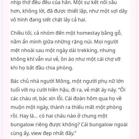
nhịp thở đều đều của hắn. Một sự kết nối sâu
hơn, không lời, đã được thiết lập, như một sợi dây
vô hình đang siết chặt lấy cả hai.
Chiều tối, cả nhóm đến một homestay bằng gỗ,
nằm ẩn mình giữa những rặng núi. Mọi người
mệt nhoài sau một ngày dài trekking, nhưng
không khí vẫn vui vẻ, ồn ào như một cái chợ vỡ
khi họ bắt đầu chia phòng.
Bác chủ nhà người Mông, một người phụ nữ lớn
tuổi với nụ cười hiền hậu, đi ra, vẻ mặt áy náy. “Ôi
các cháu ơi, bác xin lỗi. Cái đoàn hôm qua họ về
muộn một ngày, thành ra thiếu mất một phòng
rồi. Hay là… có hai cháu nào ở chung một
bungalow riêng được không? Cái bungalow ngoài
cùng ấy, view đẹp nhất đấy.”