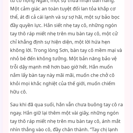
từ cổ họng Ngân, một sự thừa nhận bản năng.
Một cảm giác an toàn tuyệt đối lan tỏa khắp cơ
thể, át đi cả cái lạnh và sự sợ hãi, một sự bảo bọc
đầy quyền lực. Hắn siết nhẹ tay cô, những ngón
tay thô ráp miết nhẹ trên mu bàn tay cô, một cử
chỉ khẳng định sự hiện diện, một lời hứa hẹn
không lời. Trong lòng Sơn, bàn tay cô mềm mại và
nhỏ bé đến không tưởng. Một bản năng bảo vệ
trỗi dậy mạnh mẽ hơn bao giờ hết. Hắn muốn
nắm lấy bàn tay này mãi mãi, muốn che chở cô
khỏi mọi khắc nghiệt của thế giới, muốn chiếm
hữu cô.
Sau khi đã qua suối, hắn vẫn chưa buông tay cô ra
ngay. Hắn giữ lại thêm một vài giây, những ngón
tay thô ráp miết nhẹ trên mu bàn tay cô, ánh mắt
nhìn thẳng vào cô, đầy chân thành. “Tay chị lạnh