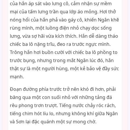
của hắn áp sát vào lưng cô, cảm nhận sự mềm
mại của tấm lưng trần qua lớp áo mỏng. Hơi thở
nóng hổi của hắn phả vào gáy cô, khiến Ngân khẽ
rùng mình, một luồng điện nhỏ chạy dọc sống
lưng, vừa sợ hãi vừa kích thích. Hắn dễ dàng tháo
chiếc ba lô nặng trĩu, đeo ra trước ngực mình.
Trông hắn hơi buồn cười với chiếc ba lô phồng to
trước bụng, nhưng trong mắt Ngân lúc đó, hắn
thật sự là một người hùng, một kẻ bảo vệ đầy sức
mạnh.
Đoạn đường phía trước trở nên khó đi hơn, phải
băng qua một con suối nhỏ với những tảng đá
rêu phong trơn trượt. Tiếng nước chảy róc rách,
tiếng chim hót líu lo, nhưng không khí giữa Ngân
và Sơn lại đặc quánh một sự mong chờ.