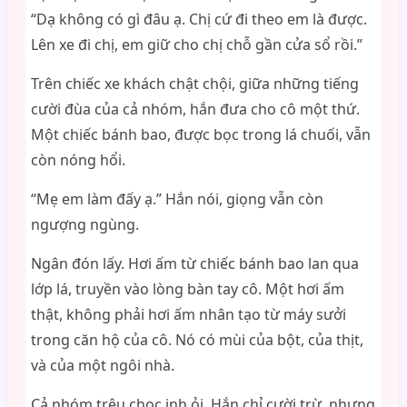
“Dạ không có gì đâu ạ. Chị cứ đi theo em là được.
Lên xe đi chị, em giữ cho chị chỗ gần cửa sổ rồi.”
Trên chiếc xe khách chật chội, giữa những tiếng
cười đùa của cả nhóm, hắn đưa cho cô một thứ.
Một chiếc bánh bao, được bọc trong lá chuối, vẫn
còn nóng hổi.
“Mẹ em làm đấy ạ.” Hắn nói, giọng vẫn còn
ngượng ngùng.
Ngân đón lấy. Hơi ấm từ chiếc bánh bao lan qua
lớp lá, truyền vào lòng bàn tay cô. Một hơi ấm
thật, không phải hơi ấm nhân tạo từ máy sưởi
trong căn hộ của cô. Nó có mùi của bột, của thịt,
và của một ngôi nhà.
Cả nhóm trêu chọc inh ỏi. Hắn chỉ cười trừ, nhưng