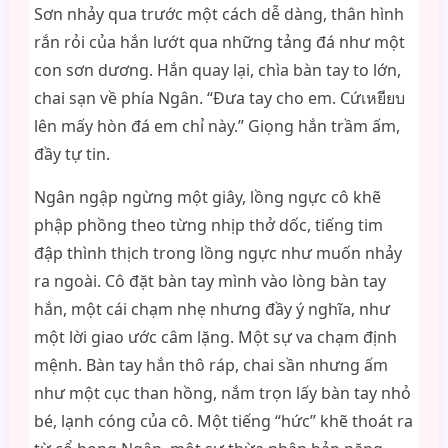
Sơn nhảy qua trước một cách dễ dàng, thân hình
rắn rỏi của hắn lướt qua những tảng đá như một
con sơn dương. Hắn quay lại, chìa bàn tay to lớn,
chai sạn về phía Ngân. “Đưa tay cho em. Cứเหยียบ
lên mấy hòn đá em chỉ này.” Giọng hắn trầm ấm,
đầy tự tin.
Ngân ngập ngừng một giây, lồng ngực cô khẽ
phập phồng theo từng nhịp thở dốc, tiếng tim
đập thình thịch trong lồng ngực như muốn nhảy
ra ngoài. Cô đặt bàn tay mình vào lòng bàn tay
hắn, một cái chạm nhẹ nhưng đầy ý nghĩa, như
một lời giao ước câm lặng. Một sự va chạm định
mệnh. Bàn tay hắn thô ráp, chai sần nhưng ấm
như một cục than hồng, nắm trọn lấy bàn tay nhỏ
bé, lạnh cóng của cô. Một tiếng “hức” khẽ thoát ra