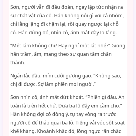
Sơn, người vẫn đi đầu đoàn, ngay lập tức nhận ra
sự chật vật của cô. Hắn không nói gì với cả nhóm,
chỉ lẳng lặng đi chậm lại, rồi quay ngược lại chỗ
cô. Hắn đứng đó, nhìn cô, ánh mắt đầy lo lắng.
“Mệt lắm không chị? Hay nghỉ một lát nhé?” Giọng
hắn trầm, ấm, mang theo sự quan tâm chân
thành.
Ngân lắc đầu, mỉm cười gượng gạo. “Không sao,
chị đi được. Sợ làm phiền mọi người.”
Sơn nhìn cô, ánh mắt dứt khoát. “Phiền gì đâu. An
toàn là trên hết chứ. Đưa ba lô đây em cầm cho.”
Hắn không đợi cô đồng ý, tự tay vòng ra trước
người cô để tháo quai ba lô. Tiếng vải vóc sột soạt
khẽ khàng. Khoảnh khắc đó, lồng ngực rắn chắc