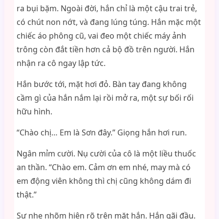
ra bụi bặm. Ngoài đời, hắn chỉ là một cậu trai trẻ,
có chút non nớt, và đang lúng túng. Hắn mặc một
chiếc áo phông cũ, vai đeo một chiếc máy ảnh
trông còn đắt tiền hơn cả bộ đồ trên người. Hắn
nhận ra cô ngay lập tức.
Hắn bước tới, mặt hơi đỏ. Bàn tay đang không
cầm gì của hắn nắm lại rồi mở ra, một sự bối rối
hữu hình.
“Chào chị… Em là Sơn đây.” Giọng hắn hơi run.
Ngân mỉm cười. Nụ cười của cô là một liều thuốc
an thần. “Chào em. Cảm ơn em nhé, may mà có
em động viên không thì chị cũng không dám đi
thật.”
Sự nhẹ nhõm hiện rõ trên mặt hắn. Hắn gãi đầu.