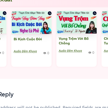
Ch
Vụng Trộm Với Bố
0
Bi Kịch Cuộc Đời
Tu
Chồng
Au
Audio Đêm Khuya
Audio Đêm Khuya
👁 0
 0
👁 0
Reply
address will not be published.
Required fields are 