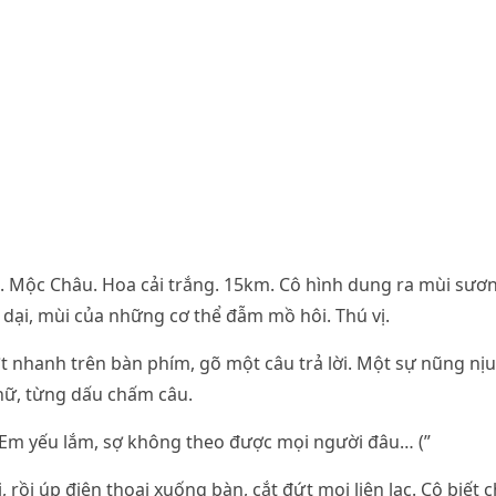
. Mộc Châu. Hoa cải trắng. 15km. Cô hình dung ra mùi sươ
dại, mùi của những cơ thể đẫm mồ hôi. Thú vị.
t nhanh trên bàn phím, gõ một câu trả lời. Một sự nũng nịu
hữ, từng dấu chấm câu.
? Em yếu lắm, sợ không theo được mọi người đâu… (”
 rồi úp điện thoại xuống bàn, cắt đứt mọi liên lạc. Cô biết 