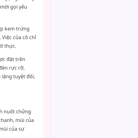
 mời gọi yếu
ớp kem trứng
 Việc của cô chỉ
ời thực.
ợc đặt trên
đèn rực rỡ,
lặng tuyệt đối,
ính nuốt chửng
chanh, mùi của
 mùi của sự