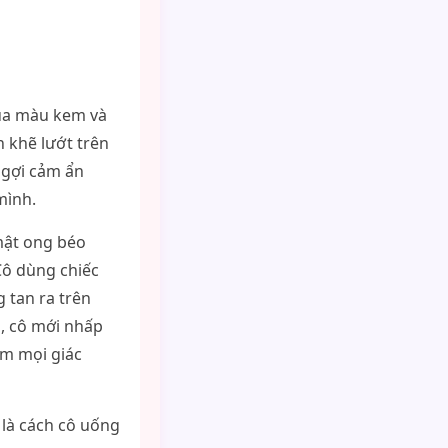
lụa màu kem và
n khẽ lướt trên
 gợi cảm ẩn
mình.
mật ong béo
Cô dùng chiếc
 tan ra trên
ó, cô mới nhấp
àm mọi giác
 là cách cô uống