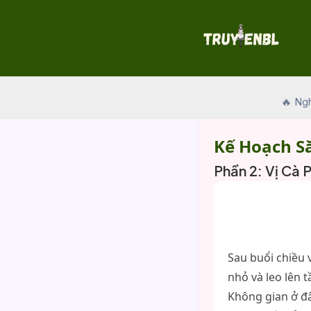
Skip
to
content
🔥 Ng
Kế Hoạch S
Phần 2: Vị Cà 
Sau buổi chiều 
nhỏ và leo lên 
Không gian ở đâ