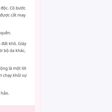
 độc. Cô bước
 được cắt may
 quên.
a đất khô. Giày
ột bộ da khác,
ộng là một lời
n chạy khỏi sự
 hảo.