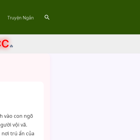
Search
Truyện Ngắn
CC
🔥
ch vào con ngõ
gười vội vã.
 nơi trú ẩn của