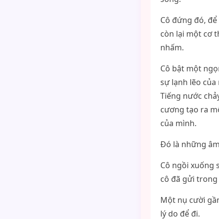
Cô đứng đó, để 
còn lại một cơ 
nhấm.
Cô bật một ngọn
sự lạnh lẽo của
Tiếng nước chảy
cương tạo ra mộ
của mình.
Đó là những âm 
Cô ngồi xuống s
cô đã gửi trong
Một nụ cười gần
lý do để đi.