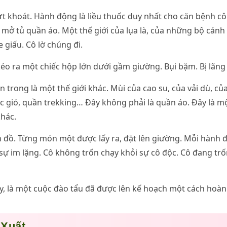
t khoát. Hành động là liều thuốc duy nhất cho căn bệnh cô
mở tủ quần áo. Một thế giới của lụa là, của những bộ cánh
 giấu. Cô lờ chúng đi.
éo ra một chiếc hộp lớn dưới gầm giường. Bụi bặm. Bị lãng
 trong là một thế giới khác. Mùi của cao su, của vải dù, củ
ác gió, quần trekking… Đây không phải là quần áo. Đây là m
hác.
 đồ. Từng món một được lấy ra, đặt lên giường. Mỗi hành đ
 sự im lặng. Cô không trốn chạy khỏi sự cô độc. Cô đang trố
y, là một cuộc đào tẩu đã được lên kế hoạch một cách hoàn
 Xuất