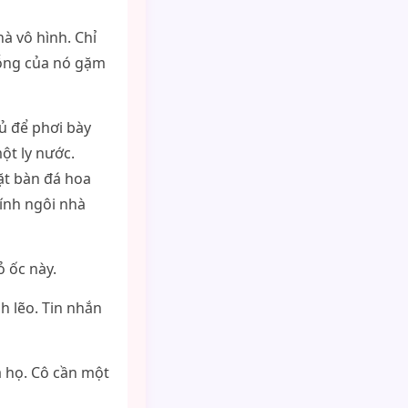
à vô hình. Chỉ
rỗng của nó gặm
ủ để phơi bày
ột ly nước.
mặt bàn đá hoa
ính ngôi nhà
 ốc này.
h lẽo. Tin nhắn
a họ. Cô cần một