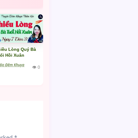
iều Lòng Quý Bà
ổi Hồi Xuân
dio Đêm Khuya
👁 0
marked
*