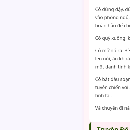
Cô đứng dậy, dứ
vào phòng ngủ, 
hoàn hảo để che
Cô quỳ xuống, k
Cô mở nó ra. Bên
leo núi, áo kho
một danh tính k
Cô bắt đầu soạn
tuyên chiến với
tĩnh tại.
Và chuyến đi nà
Truyện Đề