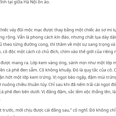
ĩnh tại giữa Hà Nội ồn ào.
Chiếc váy đũi mộc mạc được thay bằng một chiếc áo sơ mi 
ng rộng. Vẫn là phong cách kín đáo, nhưng chất lụa dày dặ
rủ theo từng đường cong, thì thầm về một sự sang trọng và
ó, cô độc một cách có chủ đích, chìm vào thế giới của riêng 
g được mang ra. Lớp kem vàng óng, sánh mịn như một lớp 
ền cà phê đen sẫm. Cô không khuấy. Đó là quy tắc của cô. 
hận hớt một lớp kem trứng. Vị ngọt béo ngậy, đậm mùi trứng
ự nuông chiều thuần túy. Chỉ sau khi đã nếm trải cái ngọt đ
 phê đen bên dưới. Vị đắng đậm, sắc lẻm xộc thẳng lên, l
.
ọt trước, mới chịu được cái đắng sau,” cô nghĩ. Đó không chỉ