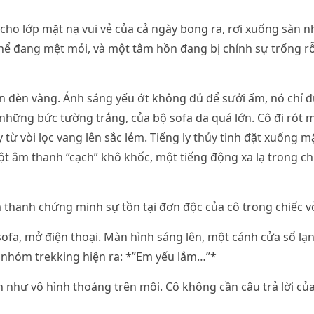
cho lớp mặt nạ vui vẻ của cả ngày bong ra, rơi xuống sàn nh
thể đang mệt mỏi, và một tâm hồn đang bị chính sự trống 
 đèn vàng. Ánh sáng yếu ớt không đủ để sưởi ấm, nó chỉ đ
 những bức tường trắng, của bộ sofa da quá lớn. Cô đi rót m
 từ vòi lọc vang lên sắc lẻm. Tiếng ly thủy tinh đặt xuống 
t âm thanh “cạch” khô khốc, một tiếng động xa lạ trong ch
thanh chứng minh sự tồn tại đơn độc của cô trong chiếc vỏ
ofa, mở điện thoại. Màn hình sáng lên, một cánh cửa sổ lạn
 nhóm trekking hiện ra: *”Em yếu lắm…”*
 như vô hình thoáng trên môi. Cô không cần câu trả lời củ