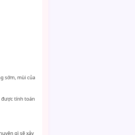
ng sớm, mùi của
 được tính toán
chuyện gì sẽ xảy