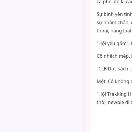
cà phê, đó là cá
Sự bình yên tĩn
sự nhàm chán, 
thoại, hàng loạ
“Hội yêu gốm”: 
Cô nhếch mép. 
“CLB Đọc sách c
Mệt. Cô không c
“Hội Trekking H
thôi, newbie đi