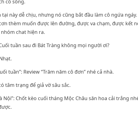
ch cô sống.
h tại này dễ chịu, nhưng nó cũng bắt đầu làm cô ngứa ngáy
cơn thèm muốn được lên đường, được va chạm, được kết nối
t nhóm chat hiện ra.
Cuối tuần sau đi Bát Tràng không mọi người ơi?
Nhạt.
uối tuần”: Review “Trăm năm cô đơn” nhé cả nhà.
ó tâm trạng để giả vờ sâu sắc.
à Nội”: Chốt kèo cuối tháng Mộc Châu săn hoa cải trắng n
 được.