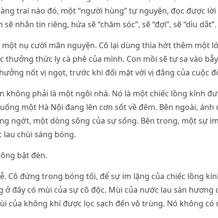
hàng trai nào đó, một “người hùng” tự nguyện, đọc được lời
 sẽ nhắn tin riêng, hứa sẽ “chăm sóc”, sẽ “đợi”, sẽ “dìu dắt”.
 một nụ cười mãn nguyện. Cô lại dùng thìa hớt thêm một l
ục thưởng thức ly cà phê của mình. Con mồi sẽ tự sa vào bẫy.
 hưởng nốt vị ngọt, trước khi đối mặt với vị đắng của cuộc đ
 không phải là một ngôi nhà. Nó là một chiếc lồng kính đư
xuống một Hà Nội đang lên cơn sốt về đêm. Bên ngoài, ánh 
ông ngớt, một dòng sông của sự sống. Bên trong, một sự im 
c lau chùi sáng bóng.
hông bật đèn.
lễ. Cô đứng trong bóng tối, để sự im lặng của chiếc lồng k
g ở đây có mùi của sự cô độc. Mùi của nước lau sàn hương 
ùi của không khí được lọc sạch đến vô trùng. Nó không có