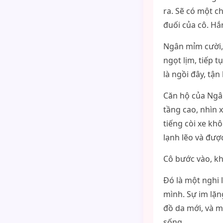
ra. Sẽ có một c
đuối của cô. Hắn
Ngân mỉm cười,
ngọt lịm, tiếp t
là ngồi đây, tận
Căn hộ của Ngân
tầng cao, nhìn 
tiếng còi xe kh
lạnh lẽo và đượ
Cô bước vào, k
Đó là một nghi 
mình. Sự im lặn
đồ da mới, và m
sống.