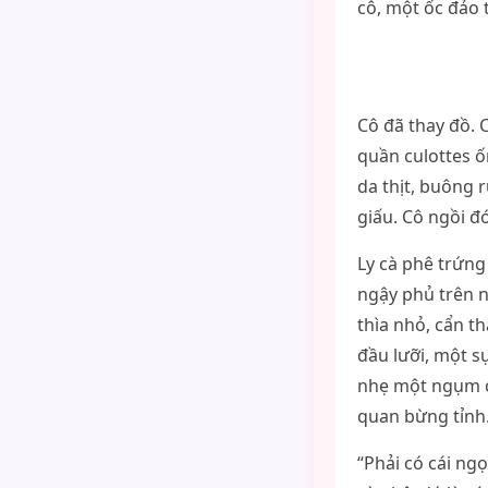
cô, một ốc đảo t
Cô đã thay đồ. 
quần culottes ố
da thịt, buông 
giấu. Cô ngồi đ
Ly cà phê trứn
ngậy phủ trên n
thìa nhỏ, cẩn t
đầu lưỡi, một s
nhẹ một ngụm cà
quan bừng tỉnh
“Phải có cái ng