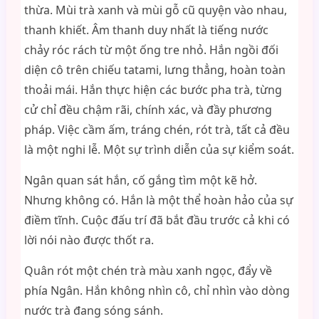
thừa. Mùi trà xanh và mùi gỗ cũ quyện vào nhau,
thanh khiết. Âm thanh duy nhất là tiếng nước
chảy róc rách từ một ống tre nhỏ. Hắn ngồi đối
diện cô trên chiếu tatami, lưng thẳng, hoàn toàn
thoải mái. Hắn thực hiện các bước pha trà, từng
cử chỉ đều chậm rãi, chính xác, và đầy phương
pháp. Việc cầm ấm, tráng chén, rót trà, tất cả đều
là một nghi lễ. Một sự trình diễn của sự kiểm soát.
Ngân quan sát hắn, cố gắng tìm một kẽ hở.
Nhưng không có. Hắn là một thể hoàn hảo của sự
điềm tĩnh. Cuộc đấu trí đã bắt đầu trước cả khi có
lời nói nào được thốt ra.
Quân rót một chén trà màu xanh ngọc, đẩy về
phía Ngân. Hắn không nhìn cô, chỉ nhìn vào dòng
nước trà đang sóng sánh.