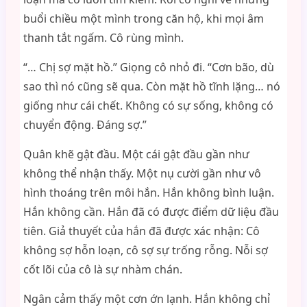
buổi chiều một mình trong căn hộ, khi mọi âm
thanh tắt ngấm. Cô rùng mình.
“… Chị sợ mặt hồ.” Giọng cô nhỏ đi. “Cơn bão, dù
sao thì nó cũng sẽ qua. Còn mặt hồ tĩnh lặng… nó
giống như cái chết. Không có sự sống, không có
chuyển động. Đáng sợ.”
Quân khẽ gật đầu. Một cái gật đầu gần như
không thể nhận thấy. Một nụ cười gần như vô
hình thoáng trên môi hắn. Hắn không bình luận.
Hắn không cần. Hắn đã có được điểm dữ liệu đầu
tiên. Giả thuyết của hắn đã được xác nhận: Cô
không sợ hỗn loạn, cô sợ sự trống rỗng. Nỗi sợ
cốt lõi của cô là sự nhàm chán.
Ngân cảm thấy một cơn ớn lạnh. Hắn không chỉ