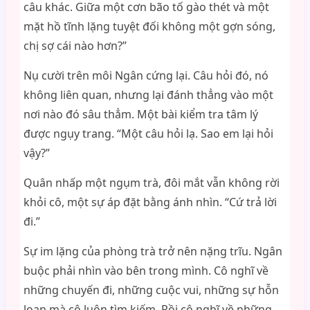
câu khác. Giữa một cơn bão tố gào thét và một
mặt hồ tĩnh lặng tuyệt đối không một gợn sóng,
chị sợ cái nào hơn?”
Nụ cười trên môi Ngân cứng lại. Câu hỏi đó, nó
không liên quan, nhưng lại đánh thẳng vào một
nơi nào đó sâu thẳm. Một bài kiểm tra tâm lý
được ngụy trang. “Một câu hỏi lạ. Sao em lại hỏi
vậy?”
Quân nhấp một ngụm trà, đôi mắt vẫn không rời
khỏi cô, một sự áp đặt bằng ánh nhìn. “Cứ trả lời
đi.”
Sự im lặng của phòng trà trở nên nặng trĩu. Ngân
buộc phải nhìn vào bên trong mình. Cô nghĩ về
những chuyến đi, những cuộc vui, những sự hỗn
loạn mà cô luôn tìm kiếm. Rồi cô nghĩ về những