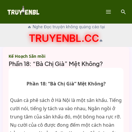
Skip
Sear
to
Main
content
🔥 Nghe Đọc truyện không quảng cáo tại
Menu
TRUYENBL.CC
🔥
Kế Hoạch Săn mồi
Phần 18: “Bà Chị Già” Mệt Không?
Phần 18: “Bà Chị Già” Mệt Không?
Quán cà phê sách ở Hà Nội là một sân khấu. Tiếng
cười nói, tiếng ly tách va vào nhau, Ngân ngồi ở
trung tâm của sân khấu đó, một bông hoa rực rỡ.
Nụ cười của cô được đong đếm một cách hoàn