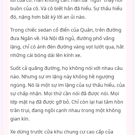
lời của cô. Hắn không cần. Hắn đã “ngửi” thấy nỗi
buồn của cô. Và cô biết hắn đã hiểu. Sự thấu hiểu
đó, nặng hơn bất kỳ lời an ủi nào.
Trong chiếc sedan cổ điển của Quân, trên đường
đưa Ngân về. Hà Nội đã ngủ, đường phố vắng
lặng, chỉ có ánh đèn đường vàng vọt lướt qua, hắt
những cái bóng dài lên kính xe.
Suốt cả quãng đường, họ không nói với nhau câu
nào. Nhưng sự im lặng này không hề ngượng
ngùng. Nó là một sự im lặng của sự thấu hiểu, của
sự chấp nhận. Mọi thứ cần nói đã được nói. Mọi
lớp mặt nạ đã được gỡ bỏ. Chỉ còn lại hai tâm hồn
trần trụi, đang ngồi cạnh nhau trong một không
gian kín.
Xe dừng trước cửa khu chung cư cao cấp của