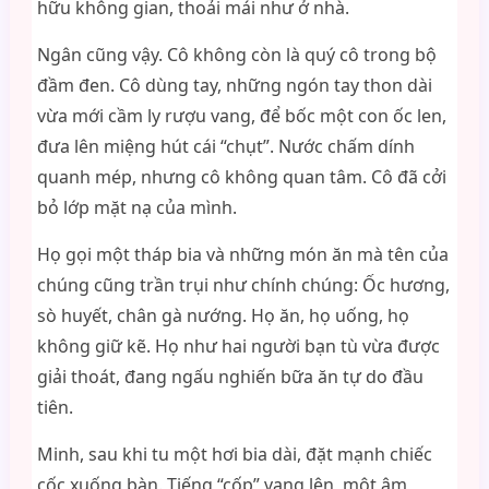
hữu không gian, thoải mái như ở nhà.
Ngân cũng vậy. Cô không còn là quý cô trong bộ
đầm đen. Cô dùng tay, những ngón tay thon dài
vừa mới cầm ly rượu vang, để bốc một con ốc len,
đưa lên miệng hút cái “chụt”. Nước chấm dính
quanh mép, nhưng cô không quan tâm. Cô đã cởi
bỏ lớp mặt nạ của mình.
Họ gọi một tháp bia và những món ăn mà tên của
chúng cũng trần trụi như chính chúng: Ốc hương,
sò huyết, chân gà nướng. Họ ăn, họ uống, họ
không giữ kẽ. Họ như hai người bạn tù vừa được
giải thoát, đang ngấu nghiến bữa ăn tự do đầu
tiên.
Minh, sau khi tu một hơi bia dài, đặt mạnh chiếc
cốc xuống bàn. Tiếng “cốp” vang lên, một âm