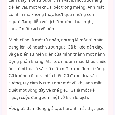
cảm thấy một sự buồn chán vật lí, một sức nặng
đè lên vai, một vị chua loét trong miệng. Ánh mắt
cô nhìn mà không thấy, lướt qua những con
người đang diễn vở kịch “thưởng thức nghệ
thuật” một cách vô hồn.
Minh cũng là một tù nhân, nhưng là một tù nhân
đang lên kế hoạch vượt ngục. Gã bị kéo đến đây,
và gã biến sự hiện diện của mình thành một hành
động phản kháng. Mái tóc nhuộm màu khói, chiếc
áo sơ mi hoa lá sặc sỡ giữa một rừng đen – trắng.
Gã không cố tỏ ra hiểu biết. Gã đứng dựa vào
tường, tay cầm ly rượu như một vũ khí, ánh mắt
quét một vòng đầy vẻ chế giễu. Gã là một kẻ
ngoại cuộc đang xem một vở kịch lố bịch.
Rồi, giữa đám đông giả tạo, hai ánh mắt thật giao