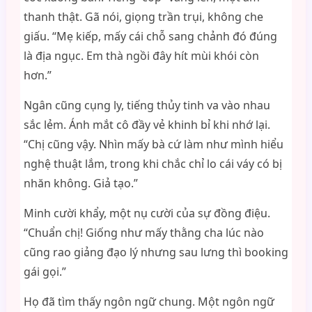
thanh thật. Gã nói, giọng trần trụi, không che
giấu. “Mẹ kiếp, mấy cái chỗ sang chảnh đó đúng
là địa ngục. Em thà ngồi đây hít mùi khói còn
hơn.”
Ngân cũng cụng ly, tiếng thủy tinh va vào nhau
sắc lẻm. Ánh mắt cô đầy vẻ khinh bỉ khi nhớ lại.
“Chị cũng vậy. Nhìn mấy bà cứ làm như mình hiểu
nghệ thuật lắm, trong khi chắc chỉ lo cái váy có bị
nhăn không. Giả tạo.”
Minh cười khẩy, một nụ cười của sự đồng điệu.
“Chuẩn chị! Giống như mấy thằng cha lúc nào
cũng rao giảng đạo lý nhưng sau lưng thì booking
gái gọi.”
Họ đã tìm thấy ngôn ngữ chung. Một ngôn ngữ