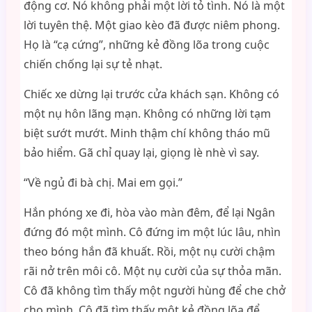
động cơ. Nó không phải một lời tỏ tình. Nó là một
lời tuyên thệ. Một giao kèo đã được niêm phong.
Họ là “cạ cứng”, những kẻ đồng lõa trong cuộc
chiến chống lại sự tẻ nhạt.
Chiếc xe dừng lại trước cửa khách sạn. Không có
một nụ hôn lãng mạn. Không có những lời tạm
biệt sướt mướt. Minh thậm chí không tháo mũ
bảo hiểm. Gã chỉ quay lại, giọng lè nhè vì say.
“Về ngủ đi bà chị. Mai em gọi.”
Hắn phóng xe đi, hòa vào màn đêm, để lại Ngân
đứng đó một mình. Cô đứng im một lúc lâu, nhìn
theo bóng hắn đã khuất. Rồi, một nụ cười chậm
rãi nở trên môi cô. Một nụ cười của sự thỏa mãn.
Cô đã không tìm thấy một người hùng để che chở
cho mình. Cô đã tìm thấy một kẻ đồng lõa để