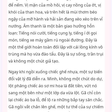
để nếm. Vị mặn của mồ hôi, vị cay nồng của ớt, vị
khói của than hoa, và trên hết là mùi thơm béo
ngậy của mỡ hành và hải sản đang xèo xèo trên vỉ
nướng. Âm thanh là một bản giao hưởng hỗn
loạn: Tiếng nói cười, tiếng cụng ly, tiếng í ới gọi
món, tiếng xe máy gầm rú ngoài đường. Đây là
một thế giới hoàn toàn đối lập với cái lồng kính vô
trùng mà họ vừa đào tẩu. Đây là sự sống, trần trụi
và không một chút giả tạo.
Ngay khi ngồi xuống chiếc ghế nhựa, một sự biến
đổi vật lý đã diễn ra. Minh, không một chút do dự,
lột phăng chiếc áo sơ mi hoa lá đắt tiền, vứt nó
sang một bên như một lớp da vừa lột. Gã chỉ còn
lại chiếc áo ba lỗ, để lộ ra những bắp tay săn chắc.
Gã ngồi vắt chân lên ghế, một tư thế của sự chiếm