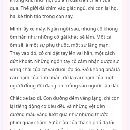
không khí, như một dư âm của trận chiến vừa
qua. Thế giới đã chìm vào giấc ngủ, chỉ còn lại họ,
hai kẻ tỉnh táo trong cơn say.
Minh lấy xe máy. Ngân ngồi sau, nhưng cô không
ôm hắn như những cô gái khác sẽ làm. Một cái
ôm sẽ là một sự phụ thuộc, một sự lãng mạn.
Thay vào đó, cô chỉ đặt tay lên vai hắn, một cách
dứt khoát. Những ngón tay cô cảm nhận được sự
vững chãi của cơ vai dưới lớp áo. Đó không phải là
cái chạm của tình nhân, đó là cái chạm của một
người đồng đội đang tin tưởng vào người cầm lái.
Chiếc xe lao đi. Con đường đêm vắng lặng, chỉ còn
lại tiếng động cơ đều đều và những vệt đèn
đường màu vàng lướt qua như những thước
phim quay chậm. Sự ồn ào của thành phố đã lùi