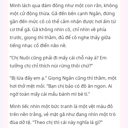
Minh lách qua đám đông như một con rắn, không
một cử động thừa. Gã đến bên cạnh Ngân, đứng
gần đến mức cô có thể cảm nhận được hơi ấm từ
cơ thể gã. Gã không nhìn cô, chỉ nhìn về phía
trước, giọng thì thầm, đủ để cô nghe thấy giữa
tiếng nhạc cổ điển não nề.
“Chị Nuôi cũng phải đi mấy cái chỗ này à? Em
tưởng chị chỉ thích núi rừng thôi chứ?”
“Bị lừa đấy em ạ.” Giọng Ngân cũng thì thầm, một
hơi thở mệt mỏi. “Bạn chị bảo có đồ ăn ngon. Ai
ngờ toàn mấy cái mẩu bánh mì bé tí.”
Minh liếc nhìn một bức tranh là một vệt màu đỏ
trên nền trắng, vẻ mặt gã như đang nhìn một trò
đùa dở tệ. “Theo chị thì cái này nghĩa là gì?”