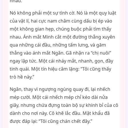
nhau.
Nó không phải một sự tình cờ. Nó là một quy luật
của vật lí, hai cực nam châm cùng dấu bị ép vào
một không gian hẹp, chúng buộc phải tìm thấy
nhau. Ánh mắt Minh cắt một đường thẳng xuyên
qua những cái đầu, những tấm lưng, và găm
thẳng vào ánh mắt Ngân. Gã nhận ra “chị nuôi”
ngay lập tức. Một cái nháy mắt, nhanh, gọn, đầy
tinh quái. Một tín hiệu câm lặng: “Tôi cũng thấy
trò hề này.”
Ngân, thay vì ngượng ngùng quay đi, lại nhếch
mép cười. Một cái nhếch mép chỉ kéo dài nửa
giây, nhưng chứa đựng toàn bộ sự khinh bỉ của cô
dành cho nơi này. Cô khẽ lắc đầu. Mật khẩu đã
được đáp lại: “Tôi cũng chán chết đây.”