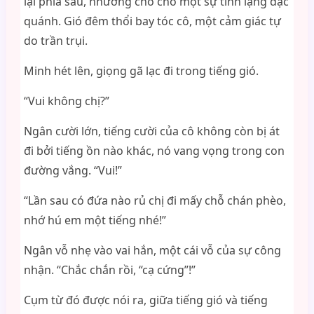
lại phía sau, nhường chỗ cho một sự tĩnh lặng đặc
quánh. Gió đêm thổi bay tóc cô, một cảm giác tự
do trần trụi.
Minh hét lên, giọng gã lạc đi trong tiếng gió.
“Vui không chị?”
Ngân cười lớn, tiếng cười của cô không còn bị át
đi bởi tiếng ồn nào khác, nó vang vọng trong con
đường vắng. “Vui!”
“Lần sau có đứa nào rủ chị đi mấy chỗ chán phèo,
nhớ hú em một tiếng nhé!”
Ngân vỗ nhẹ vào vai hắn, một cái vỗ của sự công
nhận. “Chắc chắn rồi, “cạ cứng”!”
Cụm từ đó được nói ra, giữa tiếng gió và tiếng