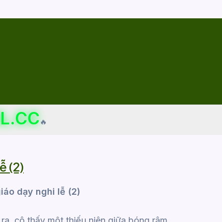
L.CC
🔥
ễ (2)
áo dạy nghi lễ (2)
a, cô thấy một thiếu niên giữa bóng râm,