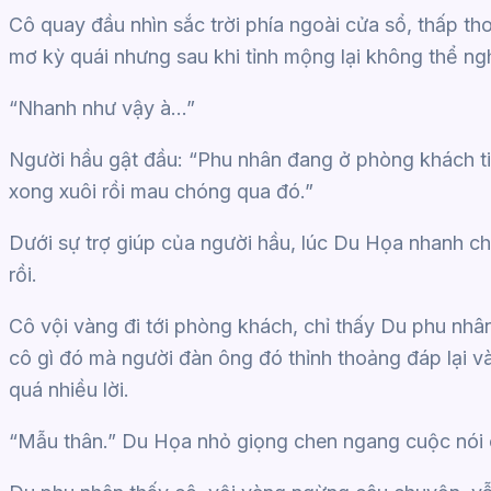
Cô quay đầu nhìn sắc trời phía ngoài cửa sổ, thấp t
mơ kỳ quái nhưng sau khi tỉnh mộng lại không thể nghĩ
“Nhanh như vậy à…”
Người hầu gật đầu: “Phu nhân đang ở phòng khách t
xong xuôi rồi mau chóng qua đó.”
Dưới sự trợ giúp của người hầu, lúc Du Họa nhanh ch
rồi.
Cô vội vàng đi tới phòng khách, chỉ thấy Du phu nhâ
cô gì đó mà người đàn ông đó thỉnh thoảng đáp lại v
quá nhiều lời.
“Mẫu thân.” Du Họa nhỏ giọng chen ngang cuộc nói