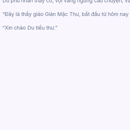
Du phu nhân thấy cô, vội vàng ngừng câu chuyện, vẫ
“Đây là thầy giáo Giản Mặc Thư, bắt đầu từ hôm nay s
“Xin chào Du tiểu thư.”