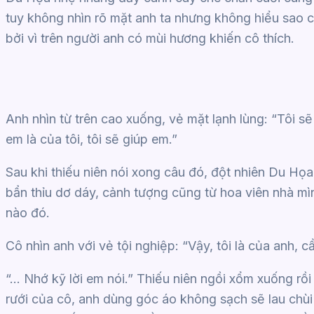
tuy không nhìn rõ mặt anh ta nhưng không hiểu sao c
bởi vì trên người anh có mùi hương khiến cô thích.
Anh nhìn từ trên cao xuống, vẻ mặt lạnh lùng: “Tôi 
em là của tôi, tôi sẽ giúp em.”
Sau khi thiếu niên nói xong câu đó, đột nhiên Du Họa
bẩn thỉu dơ dáy, cảnh tượng cũng từ hoa viên nhà mì
nào đó.
Cô nhìn anh với vẻ tội nghiệp: “Vậy, tôi là của anh, cầ
“… Nhớ kỹ lời em nói.” Thiếu niên ngồi xổm xuống rồ
rưới của cô, anh dùng góc áo không sạch sẽ lau chùi 