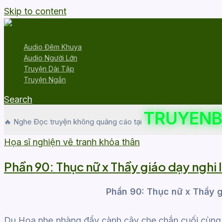
Skip to content
Audio Đêm Khuya
Audio Người Lớn
Truyện Dài Tập
Truyện Ngắn
Search
TRUYENB
🔥 Nghe Đọc truyện không quảng cáo tại
Họa sĩ nghiện vẽ tranh khỏa thân
Phần 90: Thục nữ x Thầy giáo dạy nghi l
Phần 90: Thục nữ x Thầy gi
Du Họa nhẹ nhàng đẩy cành cây che chắn cuối cùng r