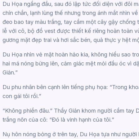
Du Họa ngẩng đầu, sau đó lập tức đối diện với đôi m
chín chắn, lạnh lùng thế nhưng trong ánh mắt nhìn về
đeo bao tay màu trắng, tay cầm một cây gậy chống t
lễ với cô, bộ đồ vest được thiết kế riêng hoàn toàn 
gương mặt đẹp trai và hơi sắc bén, quả thực y hệt m
Du Họa nhìn vẻ mặt hoàn hảo kia, không hiểu sao tro
hai má nóng bừng lên, cảm giác mệt mỏi đầu óc vì dậ
Giản.”
Du phu nhân bên cạnh lên tiếng phụ họa: “Trong khoả
con gái tôi rồi.”
“Không phiền đâu.” Thầy Giản khom người cầm tay Du
trắng nõn của cô: “Đó là vinh hạnh của tôi.”
Nụ hôn nóng bỏng ở trên tay, Du Họa tựa như người 