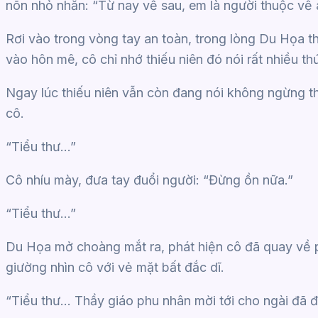
nõn nhỏ nhắn: “Từ nay về sau, em là người thuộc về 
Rơi vào trong vòng tay an toàn, trong lòng Du Họa t
vào hôn mê, cô chỉ nhớ thiếu niên đó nói rất nhiều t
Ngay lúc thiếu niên vẫn còn đang nói không ngừng th
cô.
“Tiểu thư…”
Cô nhíu mày, đưa tay đuổi người: “Đừng ồn nữa.”
“Tiểu thư…”
Du Họa mở choàng mắt ra, phát hiện cô đã quay về 
giường nhìn cô với vẻ mặt bất đắc dĩ.
“Tiểu thư… Thầy giáo phu nhân mời tới cho ngài đã đế