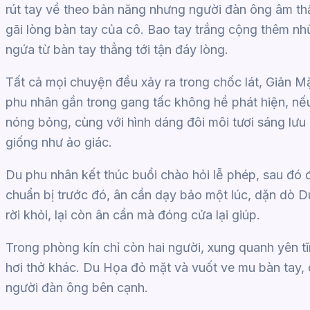
rút tay về theo bản năng nhưng người đàn ông âm thầ
gãi lòng bàn tay của cô. Bao tay trắng cộng thêm n
ngứa từ bàn tay thẳng tới tận đáy lòng.
Tất cả mọi chuyện đều xảy ra trong chốc lát, Giản 
phu nhân gần trong gang tấc không hề phát hiện, nế
nóng bỏng, cùng với hình dáng đôi môi tươi sáng lưu lạ
giống như ảo giác.
Du phu nhân kết thúc buổi chào hỏi lễ phép, sau đó
chuẩn bị trước đó, ân cần dạy bảo một lúc, dặn dò Du
rời khỏi, lại còn ân cần mà đóng cửa lại giúp.
Trong phòng kín chỉ còn hai người, xung quanh yên t
hơi thở khác. Du Họa đỏ mặt và vuốt ve mu bàn tay, 
người đàn ông bên cạnh.