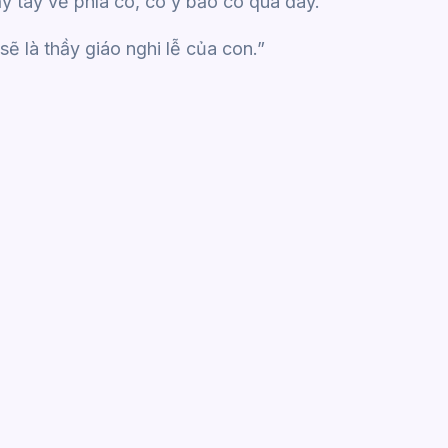
y tay về phía cô, có ý bảo cô qua đây.
ẽ là thầy giáo nghi lễ của con.”