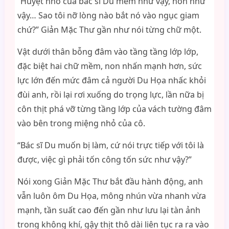
“Huyệt nhỏ của bác sĩ Du mềm như vậy, non như
vậy… Sao tôi nỡ lòng nào bắt nó vào ngục giam
chứ?” Giản Mặc Thư gần như nói từng chữ một.
Vật dưới thân bỗng đâm vào tầng tầng lớp lớp,
đặc biệt hai chữ mềm, non nhấn mạnh hơn, sức
lực lớn đến mức đâm cả người Du Họa nhấc khỏi
đùi anh, rồi lại rơi xuống do trọng lực, lần nữa bị
côn thịt phá vỡ từng tầng lớp của vách tường đâm
vào bên trong miệng nhỏ của cô.
“Bác sĩ Du muốn bị làm, cứ nói trực tiếp với tôi là
được, việc gì phải tốn công tốn sức như vậy?”
Nói xong Giản Mặc Thư bắt đầu hành động, anh
vẫn luôn ôm Du Họa, mông nhún vừa nhanh vừa
mạnh, tần suất cao đến gần như lưu lại tàn ảnh
trong không khí, gậy thịt thô dài liên tục ra ra vào