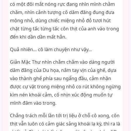
có một đôi mắt nóng rực đang nhìn mình chằm
chằm, nhìn cảnh tượng cô dâm đãng đung đưa
mông nhỏ, dùng chiếc miệng nhỏ đỏ tươi hút
chặt từng tấc từng tấc côn thịt của anh vào trong
đến khi dần dần mất hẳn.
Quả nhiên… cô làm chuyện như vậy…
Giản Mặc Thư nhìn chằm chằm vào dáng người
dâm đãng của Du họa, nắm tay vịn của ghế, dựa
vào thành ghế phía sau ngẩng đầu, cảm nhận
được cự vật trong miệng nhỏ co rút không ngừng
kìm nén khօái cảm, cố nhịn xúc động muốn tự
mình đâm vào trong.
Chẳng trách mỗi lần tới trị liệu ở chỗ cô xong, côn
thịt vẫn luôn có cảm giác sảng khօái lạ kỳ, thì ra là