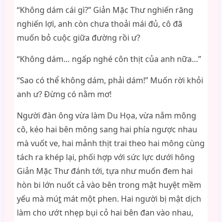
“Không dám cái gì?” Giản Mặc Thư nghiến răng
nghiến lợi, anh còn chưa thoải mái đủ, cô đã
muốn bỏ cuộc giữa đường rồi ư?
“Không dám… ngấp nghé côn thịt của anh nữa…”
“Sao có thể không dám, phải dám!” Muốn rời khỏi
anh ư? Đừng có nằm mơ!
Người đàn ông vừa làm Du Họa, vừa nắm mông
cô, kéo hai bên mông sang hai phía ngược nhau
mà vuốt ve, hai mảnh thịt trai theo hai mông cùng
tách ra khép lại, phối hợp với sức lực dưới hông
Giản Mặc Thư đánh tới, tựa như muốn đem hai
hòn bi lớn nuốt cả vào bên trong mật huyệt mềm
yếu mà mút̼ mát một phen. Hai người bị mật dịch
làm cho ướt nhẹp bụi cỏ hai bên đan vào nhau,