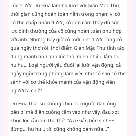
Lúc trước Du Họa làm ba lượt với Giản Mặc Thư,
thời gian cũng hoàn toàn nằm trong phạm vi cô
có thể chấp nhận được, cô còn cảm thấy dù sức
lực bình thường của cô cũng hoàn toàn phù hợp
với anh. Nhưng bây giờ cô mới biết được rằng cô
quá ngây thơ rồi, thời điểm Giản Mặc Thư tỉnh táo
dũng mãnh hơn anh lúc thôi miên nhiều lắm hu
hu hu… Loại người yếu đuối lại lười vận động, cả
ngày ngồi trong phòng làm việc như cô sao có thể
sánh với cơ thể khỏe mạnh của vận động viên
người ta chứ?
Du Họa thật sự không chịu nổi người đàn ông
bền bỉ mà điên cuồng cắm vào như vậy, đau xót
khóc lóc cầu xin tha thứ: “A a Giản tiên sinh~~
đừng… hu hu… tôi cũng không dám nữa…”