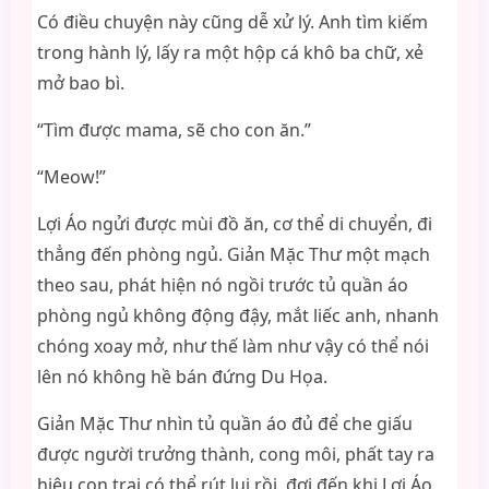
Có điều chuyện này cũng dễ xử lý. Anh tìm kiếm
trong hành lý, lấy ra một hộp cá khô ba chữ, xẻ
mở bao bì.
“Tìm được mama, sẽ cho con ăn.”
“Meow!”
Lợi Áo ngửi được mùi đồ ăn, cơ thể di chuyển, đi
thẳng đến phòng ngủ. Giản Mặc Thư một mạch
theo sau, phát hiện nó ngồi trước tủ quần áo
phòng ngủ không động đậy, mắt liếc anh, nhanh
chóng xoay mở, như thế làm như vậy có thể nói
lên nó không hề bán đứng Du Họa.
Giản Mặc Thư nhìn tủ quần áo đủ để che giấu
được người trưởng thành, cong môi, phất tay ra
hiệu con trai có thể rút lui rồi, đợi đến khi Lợi Áo