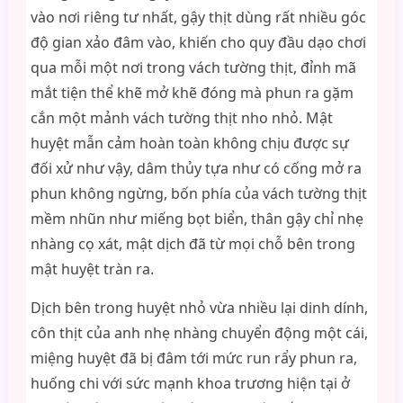
vào nơi riêng tư nhất, gậy thịt dùng rất nhiều góc
độ gian xảo đâm vào, khiến cho quy đầu dạo chơi
qua mỗi một nơi trong vách tường thịt, đỉnh mã
mắt tiện thể khẽ mở khẽ đóng mà phun ra gặm
cắn một mảnh vách tường thịt nho nhỏ. Mật
huyệt mẫn cảm hoàn toàn không chịu được sự
đối xử như vậy, dâm thủy tựa như có cống mở ra
phun không ngừng, bốn phía của vách tường thịt
mềm nhũn như miếng bọt biển, thân gậy chỉ nhẹ
nhàng cọ xát, mật dịch đã từ mọi chỗ bên trong
mật huyệt tràn ra.
Dịch bên trong huyệt nhỏ vừa nhiều lại dinh dính,
côn thịt của anh nhẹ nhàng chuyển động một cái,
miệng huyệt đã bị đâm tới mức run rẩy phun ra,
huống chi với sức mạnh khoa trương hiện tại ở