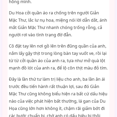
hông mình.
Du Hoa cởi quần áo ra chống trên người Giản
Mặc Thư, lắc lư nụ hoa, miệng nói lời dẫn dắt, ánh
mắt Giản Mặc Thư nhanh chóng trống rỗng, cả
người rơi vào tình trạng đờ đẫn.
Cô đặt tay lên nơi gồ lên trên đũng quần của anh,
nắm lấy gậy thịt trong lòng bàn tay vuốt ve, rồi lại
từ từ cởi quần áo của anh ra, tựa như mở quà lột
mạnh đồ lót của anh ra, để lộ côn thịt màu đỏ tím.
Đây là lần thứ tư làm trị liệu cho anh, ba lần ân ái
trước đều tiến hành rất thuận lợi, sau đó Giản
Mặc Thư cũng không biểu hiện ra bất cứ dấu hiệu
nào của việc phát hiện bất thường, lá gan của Du
Họa cũng lớn hơn không ít, chậm rãi giảm bớt đi
các bước chuẩn bị, chờ anh có dấu hiệu bị thôi