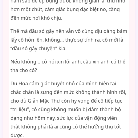
nằm sấp đè ép bụng dưới, không gian lại thu nhỏ
hơn một chút, cảm giác bụng đặc biệt no, căng
đến mức hơi khó chịu.
Thế mà đầu sỏ gây nên vẫn vô cùng dịu dàng bám
lấy cô hôn lên, không… thực sự tính ra, cô mới là
“đầu sỏ gây chuyện” kia.
Nếu không… cô nói xin lỗi anh, cầu xin anh có thể
tha cho cô?
Du Họa cảm giác huyệt nhỏ của mình hiện tại
chắc chắn là sưng đến mức không thành hình rồi,
cho dù Giản Mặc Thư còn hy vọng để cô tiếp tục
“trị liệu”, cô cũng không muốn bị đâm thành bộ
dạng như hôm nay, sức lực của vận động viên
thật không phải là ai cũng có thể hưởng thụ tốt
được.