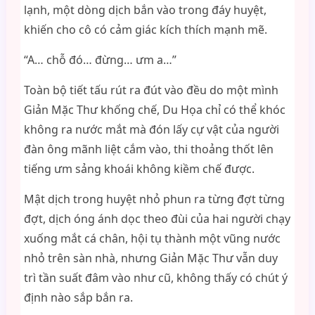
lạnh, một dòng dịch bắn vào trong đáy huyệt,
khiến cho cô có cảm giác kích thích mạnh mẽ.
“A… chỗ đó… đừng… ưm a…”
Toàn bộ tiết tấu rút ra đút vào đều do một mình
Giản Mặc Thư khống chế, Du Họa chỉ có thể khóc
không ra nước mắt mà đón lấy cự vật của người
đàn ông mãnh liệt cắm vào, thi thoảng thốt lên
tiếng ưm sảng khօái không kiềm chế được.
Mật dịch trong huyệt nhỏ phun ra từng đợt từng
đợt, dịch óng ánh dọc theo đùi của hai người chạy
xuống mắt cá chân, hội tụ thành một vũng nước
nhỏ trên sàn nhà, nhưng Giản Mặc Thư vẫn duy
trì tần suất đâm vào như cũ, không thấy có chút ý
định nào sắp bắn ra.