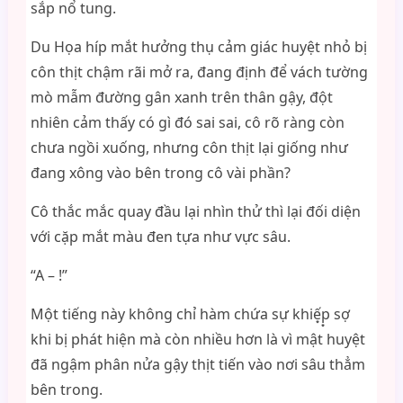
sắp nổ tung.
Du Họa híp mắt hưởng thụ cảm giác huyệt nhỏ bị
côn thịt chậm rãi mở ra, đang định để vách tường
mò mẫm đường gân xanh trên thân gậy, đột
nhiên cảm thấy có gì đó sai sai, cô rõ ràng còn
chưa ngồi xuống, nhưng côn thịt lại giống như
đang xông vào bên trong cô vài phần?
Cô thắc mắc quay đầu lại nhìn thử thì lại đối diện
với cặp mắt màu đen tựa như vực sâu.
“A – !”
Một tiếng này không chỉ hàm chứa sự khiế͙p͙ sợ
khi bị phát hiện mà còn nhiều hơn là vì mật huyệt
đã ngậm phân nửa gậy thịt tiến vào nơi sâu thẳm
bên trong.