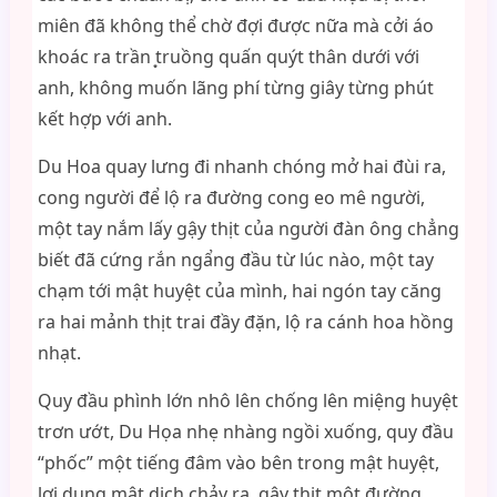
miên đã không thể chờ đợi được nữa mà cởi áo
khoác ra trần ͙truồng quấn quýt thân dưới với
anh, không muốn lãng phí từng giây từng phút
kết hợp với anh.
Du Hoa quay lưng đi nhanh chóng mở hai đùi ra,
cong người để lộ ra đường cong eo mê người,
một tay nắm lấy gậy thịt của người đàn ông chẳng
biết đã cứng rắn ngẩng đầu từ lúc nào, một tay
chạm tới mật huyệt của mình, hai ngón tay căng
ra hai mảnh thịt trai đầy đặn, lộ ra cánh hoa hồng
nhạt.
Quy đầu phình lớn nhô lên chống lên miệng huyệt
trơn ướt, Du Họa nhẹ nhàng ngồi xuống, quy đầu
“phốc” một tiếng đâm vào bên trong mật huyệt,
lợi dụng mật dịch chảy ra, gậy thịt một đường