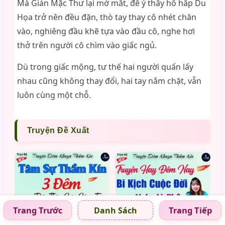
Mà Giản Mặc Thư lại mở mắt, để ý thấy hô hấp Du
Họa trở nên đều đặn, thò tay thay cô nhét chăn
vào, nghiêng đầu khẽ tựa vào đầu cô, nghe hơi
thở trên người cô chìm vào giấc ngủ.
Dù trong giấc mộng, tư thế hai người quấn lấy
nhau cũng không thay đổi, hai tay nắm chặt, vẫn
luôn cùng một chỗ.
Truyện Đề Xuất
Trang Trước
Trang Tiếp
Danh Sách
3 Đêm Bán Thân 20 Tỷ
Bi Kịch Cuộc Đời