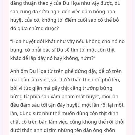
dàng thuận theo ý của Du Họa như vậy được, dù
sao cũng đã sớm nghĩ đến việc đâm hỏng hoa
huyệt của cô, không tới điểm cuối sao có thể bỏ
dở giữa chừng được?
“Hoa huyệt đói khát như vậy nếu không cho nó no
bụng, có phải bác sĩ Du sẽ tìm tới một côn thịt
khác để lấp đầy nó hay không, hửm?”
Anh ôm Du Họa từ trên ghế đứng dậy, để cô trên
mặt bàn làm việc, vật dưới thân theo đó phủ lên,
bởi vì tức giận mà gậy thịt căng trướng bừng
bừng từ phía sau xâm phạm mật huyệt, mỗi lần
đều đâm sâu tới tận đáy huyệt, một lần rồi lại một
lần, dùng sức như thể muốn dùng côn thịt đính
chặt cô trên bàn làm việc, cũng không thể rời khỏi
dưới thân anh đi tìm những tên đàn ông khốn