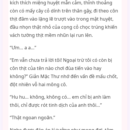
kích thích miệng huyệt mẫn cảm, thỉnh thoảng
còn có mấy cây cỏ dính trên thân gậy, đi theo côn
thịt đâm vào lặng lẽ trượt vào trong mật huyệt,
đầu nhọn thật nhỏ của cọng cỏ chọc trúng khiến
vách tường thịt mềm nhũn lại run lên.
“Ưm… a a…”
“Em vẫn chưa trả lời tôi! Ngoại trừ tôi có còn bị
côn thịt của tên nào chơi đùa tiến vào hay
không?” Giản Mặc Thư nhớ đến vấn đề mấu chốt,
đột nhiên vỗ hai mông cô.
“Hu hu… không, không có… em chỉ bị anh làm
thôi, chỉ được rót tinh dịch của anh thôi…”
“Thật ngoan ngoãn.”