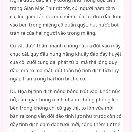
Nghe được đáp án lý tưởng như mong đợi, tâm
trạng Giản Mặc Thư rất tốt, cúi người nắm cằm
cô, lúc gặm cắn đôi môi mềm của cô, đưa đầu lưỡi
vào bên trong miệng cô quấn quýt, hút nước bọt
tràn ra của hai người vào trong miệng.
Cự vật dưới thân nhanh chóng rút ra đút vào mấy
chục cái, quy đầu hung hăng khuấy đảo đáy huyệt
của cô, cuối cùng đại phát từ bi mà thả lỏng quy
đầu, mở to mã mắt, đút toàn bộ tinh dịch tích lũy
ngập tràn trong hai hòn bi cho cô.
Du Họa bị tinh dịch nóng bỏng trút vào, khóc nức
nở, cảm giác bụng mình nhanh chóng phồng lên,
bên trong không chỉ có gậy thịt to lớn vừa mới
bắn ra xong vẫn dồi dào tinh lực như trước còn có
đầy tinh dịch đậm đặc tươi mới, cộng thêm tư thế