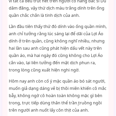
vì tất cả đều trút hết trên người cô nàng bác sĩ Du
dâm đãng, vậy thứ dịch màu trắng dính trên ống
quần chắc chắn là tinh dịch của anh.
Lần đầu tiên thấy thứ đó dính vào ống quần mình,
anh chỉ tưởng rằng lúc sáng lại để dãi của Lợi Áo
dính ở trên quần, cũng không nghĩ nhiều, nhưng
hai lần sau anh cũng phát hiện dấu vết này trên
quần áo, mà hai ngày đó cũng không cho Lợi Áo
cắn vào, lại liên tưởng đến mật dịch phun ra,
trong lòng cũng xuất hiện nghi ngờ.
Hôm nay anh còn cố ý mặc quần áo bó sát người,
muốn giả dạng dáng vẻ bị thôi miên khiến cô mắc
bẫy, không ngờ cô hoàn toàn không mặc gì bên
trong, trực tiếp dùng thân thể trần ͙truồng ngồi
trên người anh nuốt lấy côn thịt của anh.