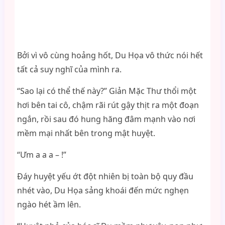
Bởi vì vô cùng hoảng hốt, Du Họa vô thức nói hết
tất cả suy nghĩ của mình ra.
“Sao lại có thể thế này?” Giản Mặc Thư thổi một
hơi bên tai cô, chậm rãi rút gậy thịt ra một đoạn
ngắn, rồi sau đó hung hăng đâm mạnh vào nơi
mềm mại nhất bên trong mật huyệt.
“Ưm a a a – !”
Đáy huyệt yếu ớt đột nhiên bị toàn bộ quy đầu
nhét vào, Du Họa sảng khօái đến mức nghẹn
ngào hét ầm lên.