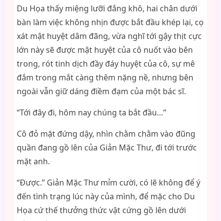
Du Họa thấy miệng lưỡi đắng khô, hai chân dưới
bàn làm việc không nhịn được bắt đầu khép lại, cọ
xát mật huyệt dâm đãng, vừa nghĩ tới gậy thịt cực
lớn này sẽ được mật huyệt của cô nuốt vào bên
trong, rót tinh dịch đầy đáy huyệt của cô, sự mê
đắm trong mắt càng thêm nặng nề, nhưng bên
ngoài vẫn giữ dáng điềm đạm của một bác sĩ.
“Tới đây đi, hôm nay chúng ta bắt đầu…”
Cô đỏ mặt đứng dậy, nhìn chằm chằm vào đũng
quần đang gồ lên của Giản Mặc Thư, đi tới trước
mặt anh.
“Được.” Giản Mặc Thư mỉm cười, có lẽ không để ý
đến tình trạng lúc này của mình, để mặc cho Du
Họa cứ thế thưởng thức vật cứng gồ lên dưới