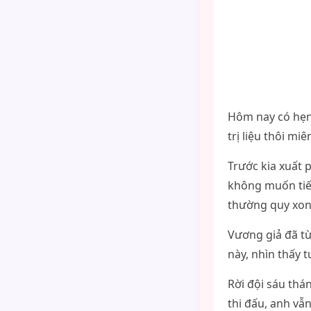
Hôm nay có hẹn 
trị liệu thôi mi
Trước kia xuất 
không muốn tiếp 
thường quy xong
Vương giả đã từ
này, nhìn thấy t
Rời đội sáu thá
thi đấu, anh vẫn