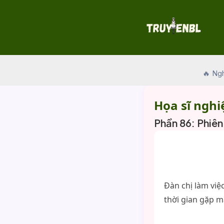
Skip
to
content
🔥 Ng
Họa sĩ nghi
Phần 86: Phiên 
Đàn chị làm việ
thời gian gặp m