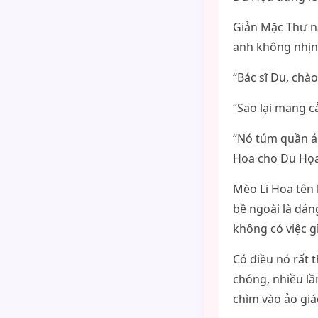
Giản Mặc Thư n
anh không nhịn 
“Bác sĩ Du, chào
“Sao lại mang c
“Nó túm quần áo
Hoa cho Du Họa
Mèo Li Hoa tên l
bề ngoài là dán
không có việc g
Có điều nó rất 
chóng, nhiều lầ
chìm vào ảo giác