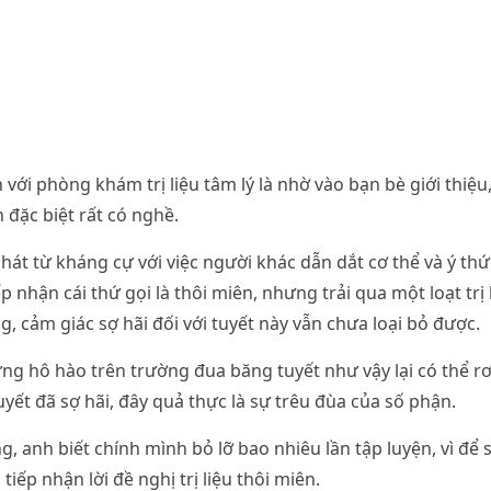
với phòng khám trị liệu tâm lý là nhờ vào bạn bè giới thiệu
ên đặc biệt rất có nghề.
phát từ kháng cự với việc người khác dẫn dắt cơ thể và ý th
nhận cái thứ gọi là thôi miên, nhưng trải qua một loạt trị 
, cảm giác sợ hãi đối với tuyết này vẫn chưa loại bỏ được.
ng hô hào trên trường đua băng tuyết như vậy lại có thể rơ
uyết đã sợ hãi, đây quả thực là sự trêu đùa của số phận.
ng, anh biết chính mình bỏ lỡ bao nhiêu lần tập luyện, vì để
 tiếp nhận lời đề nghị trị liệu thôi miên.