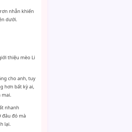
rơn nhẵn khiến
ên dưới.
iới thiệu mèo Li
tặng cho anh, tuy
g hơn bất kỳ ai,
 mai.
rất nhanh
 ở đâu đó mà
 lại.