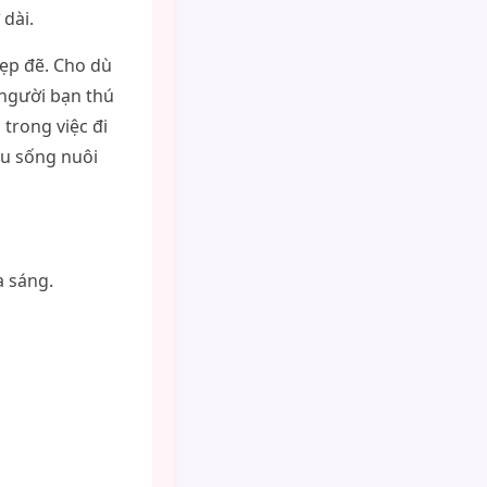
 dài.
đẹp đẽ. Cho dù
 người bạn thú
trong việc đi
ểu sống nuôi
a sáng.