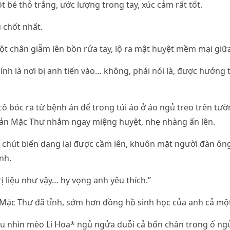
 bé thỏ trắng, ước lượng trong tay, xúc cảm rất tốt.
 chốt nhất.
 chân giẫm lên bồn rửa tay, lộ ra mật huyệt mềm mại giữa
ính là nơi bị anh tiến vào… không, phải nói là, được hưởng 
cô bóc ra từ bệnh án để trong túi áo ở áo ngủ treo trên tườ
iản Mặc Thư nhắm ngay miệng huyệt, nhẹ nhàng ấn lên.
 chút biến dạng lại được cầm lên, khuôn mặt người đàn ôn
nh.
ị liệu như vậy… hy vọng anh yêu thích.”
Mặc Thư đã tỉnh, sớm hơn đồng hồ sinh học của anh cả một
u nhìn mèo Li Hoa* ngủ ngửa duỗi cả bốn chân trong ổ ng