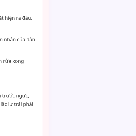
t hiện ra đâu,
in nhắn của đàn
m rửa xong
 trước ngực,
ắc lư trái phải