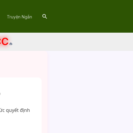
Search
Truyện Ngắn
CC
🔥
)
tức quyết định