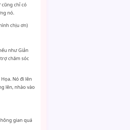
 cũng chỉ có
ỡng nó.
ình chịu ơn)
 nếu như Giản
ỗ trợ chăm sóc
 Họa. Nó đi lên
ng lên, nhào vào
không gian quá