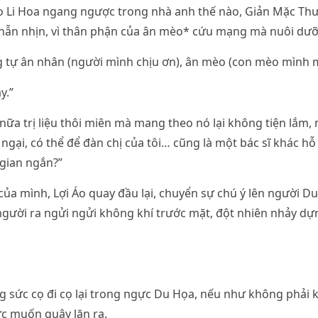
 Li Hoa ngang ngược trong nhà anh thế nào, Giản Mặc Thư
 nhẫn nhịn, vì thân phận của ân mèo* cứu mạng mà nuôi dư
 tự ân nhân (người mình chịu ơn), ân mèo (con mèo mình m
y.”
nữa trị liệu thôi miên mà mang theo nó lại không tiện lắm,
 ngại, có thể để đàn chị của tôi… cũng là một bác sĩ khác h
 gian ngắn?”
ủa mình, Lợi Áo quay đầu lại, chuyển sự chú ý lên người Du
người ra ngửi ngửi không khí trước mặt, đột nhiên nhảy dự
 sức cọ đi cọ lại trong ngực Du Họa, nếu như không phải 
c muốn quậy lăn ra.