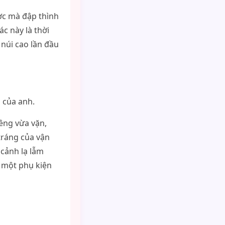
ợc mà đập thình
c này là thời
núi cao lần đầu
 của anh.
êng vừa vặn,
tráng của vận
 cảnh lạ lẫm
ư một phụ kiện