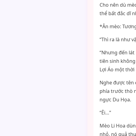
Cho nên dù mèo
thể bất đắc dĩ
*Ân mèo: Tương
“Thì ra là như vậ
“Nhưng đến lát 
tiên sinh không
Lợi Áo một thời
Nghe được tên c
phía trước thò 
ngực Du Họa.
“Êi…”
Mèo Li Hoa dùng
nhỏ, nó quả thự