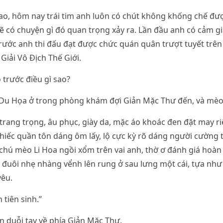
sao, hôm nay trái tim anh luôn có chút không khống chế đư
sẽ có chuyện gì đó quan trọng xảy ra. Lần đầu anh có cảm giá
ước anh thi đấu đạt được chức quán quân trượt tuyết trên 
 Giải Vô Địch Thế Giới.
 trước điều gì sao?
 Du Họa ở trong phòng khám đợi Giản Mặc Thư đến, và mèo
trang trọng, âu phục, giày da, mặc áo khoác đen đặt may ri
hiếc quần tôn dáng ôm lấy, lộ cực kỳ rõ dáng người cường 
chú mèo Li Hoa ngồi xổm trên vai anh, thờ ơ đánh giá hoàn
 đuôi nhẹ nhàng vểnh lên rung ở sau lưng một cái, tựa nh
yêu.
 tiên sinh.”
 duỗi tay về phía Giản Mặc Thư.