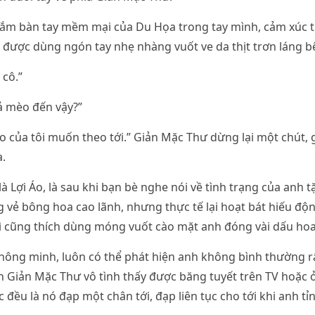
ắm bàn tay mềm mại của Du Họa trong tay mình, cảm xúc t
được dùng ngón tay nhẹ nhàng vuốt ve da thịt trơn láng b
 cô.”
ả mèo đến vậy?”
 của tôi muốn theo tới.” Giản Mặc Thư dừng lại một chút, g
.
à Lợi Áo, là sau khi bạn bè nghe nói về tình trạng của anh 
g vẻ bông hoa cao lãnh, nhưng thực tế lại hoạt bát hiếu độn
ì cũng thích dùng móng vuốt cào mặt anh đóng vài dấu hoa
thông minh, luôn có thể phát hiện anh không bình thường 
n Giản Mặc Thư vô tình thấy được băng tuyết trên TV hoặc
 đều là nó đạp một chân tới, đạp liên tục cho tới khi anh tỉnh