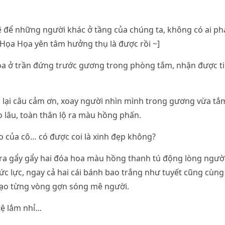
ẽ để những người khác ở tầng của chúng ta, không có ai phá
 Họa Họa yên tâm hưởng thụ là được rồi ~]
a ở trần đứng trước gương trong phòng tắm, nhận được t
 lại câu cảm ơn, xoay người nhìn mình trong gương vừa tắ
 lâu, toàn thân lộ ra màu hồng phấn.
 của cô… có được coi là xinh đẹp không?
ra gẩy gẩy hai đóa hoa màu hồng thanh tú động lòng người
ức lực, ngay cả hai cái bánh bao trắng như tuyết cũng cùng l
 tạo từng vòng gợn sóng mê người.
 tệ lắm nhỉ…