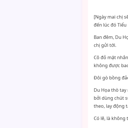
[Ngày mai chị s
đến lúc đó Tiểu
Ban đêm, Du Họ
chị gửi tới.
Cô đỏ mặt nhắn
không được bao
Đôi gò bồng đảo
Du Họa thò tay 
bởi dùng chút s
theo, lay động
Có lẽ, là không