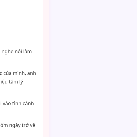
, nghe nói làm
ức của mình, anh
liệu tâm lý
i vào tình cảnh
 sớm ngày trở về