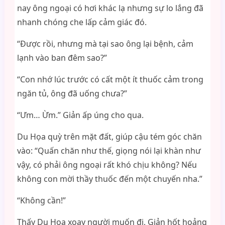
nay ông ngoại có hơi khác lạ nhưng sự lo lắng đã
nhanh chóng che lấp cảm giác đó.
“Được rồi, nhưng mà tại sao ông lại bệnh, cảm
lạnh vào ban đêm sao?”
“Con nhớ lúc trước có cất một ít thuốc cảm trong
ngăn tủ, ông đã uống chưa?”
“Ưm… Ừm.” Giản ấp úng cho qua.
Du Họa quỳ trên mặt đất, giúp cậu tém góc chăn
vào: “Quấn chăn như thế, giọng nói lại khàn như
vậy, có phải ông ngoại rất khó chịu không? Nếu
không con mời thầy thuốc đến một chuyến nha.”
“Không cần!”
Thấy Du Họa xoay người muốn đi, Giản hốt hoảng