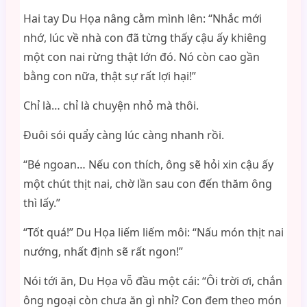
Hai tay Du Họa nâng cằm mình lên: “Nhắc mới
nhớ, lúc về nhà con đã từng thấy cậu ấy khiêng
một con nai rừng thật lớn đó. Nó còn cao gần
bằng con nữa, thật sự rất lợi hại!”
Chỉ là… chỉ là chuyện nhỏ mà thôi.
Đuôi sói quẩy càng lúc càng nhanh rồi.
“Bé ngoan… Nếu con thích, ông sẽ hỏi xin cậu ấy
một chút thịt nai, chờ lần sau con đến thăm ông
thì lấy.”
“Tốt quá!” Du Họa liếm liếm môi: “Nấu món thịt nai
nướng, nhất định sẽ rất ngon!”
Nói tới ăn, Du Họa vỗ đầu một cái: “Ôi trời ơi, chắn
ông ngoại còn chưa ăn gì nhỉ? Con đem theo món