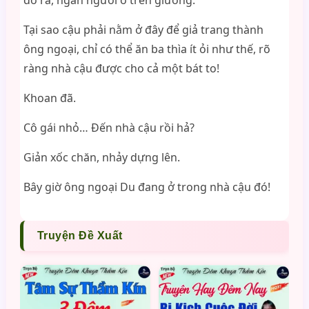
đờ ra, ngẩn người ở trên giường.
Tại sao cậu phải nằm ở đây để giả trang thành
ông ngoại, chỉ có thể ăn ba thìa ít ỏi như thế, rõ
ràng nhà cậu được cho cả một bát to!
Khoan đã.
Cô gái nhỏ… Đến nhà cậu rồi hả?
Giản xốc chăn, nhảy dựng lên.
Bây giờ ông ngoại Du đang ở trong nhà cậu đó!
Truyện Đề Xuất