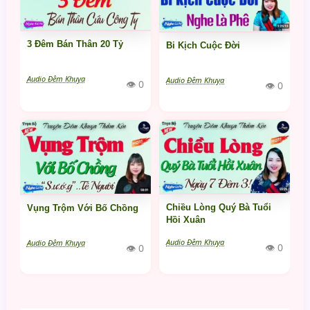
3 Đêm Bán Thân 20 Tỷ
Bi Kịch Cuộc Đời
Audio Đêm Khuya
Audio Đêm Khuya
👁 0
👁 0
Chiều Lòng Quý Bà Tuổi
Vụng Trộm Với Bố Chồng
Hồi Xuân
Audio Đêm Khuya
Audio Đêm Khuya
👁 0
👁 0