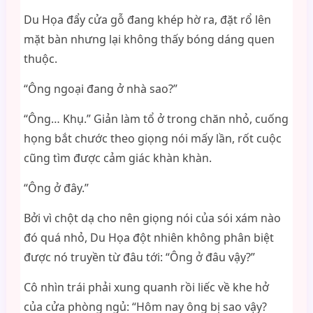
Du Họa đẩy cửa gỗ đang khép hờ ra, đặt rổ lên
mặt bàn nhưng lại không thấy bóng dáng quen
thuộc.
“Ông ngoại đang ở nhà sao?”
“Ông… Khụ.” Giản làm tổ ở trong chăn nhỏ, cuống
họng bắt chước theo giọng nói mấy lần, rốt cuộc
cũng tìm được cảm giác khàn khàn.
“Ông ở đây.”
Bởi vì chột dạ cho nên giọng nói của sói xám nào
đó quá nhỏ, Du Họa đột nhiên không phân biệt
được nó truyền từ đâu tới: “Ông ở đâu vậy?”
Cô nhìn trái phải xung quanh rồi liếc về khe hở
của cửa phòng ngủ: “Hôm nay ông bị sao vậy?