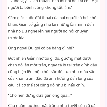
“Đúng vậy.” Giản thuận theo lời nói để lừa cô: “Hại
người ta bệnh cũng không tốt lắm.”
Cảm giác cuộc đối thoại của hai người có hơi khô
khan, Giản cố gắng nhớ lại những lần mình đến
nhà họ Du nghe lén hai người họ nói chuyện
trước kia.
Ông ngoại Du gọi cô bé bằng gì nhỉ?
Đột nhiên Giản nhớ tới gì đó, gương mặt dưới
chăn đỏ lên một trận, ngay cả lỗ tai trên đỉnh đầu
cũng hiện lên một chút sắc đỏ, tựa như màu sắc
của khăn trùm đầu đã ảnh hưởng đến lông của
cậu, cả cơ thể sói cũng đỏ như bị nấu chín.
“Cho nên đừng dựa gần ông quá…”
Cậu ngắm gương mặt trắng như tuyết của cô gái