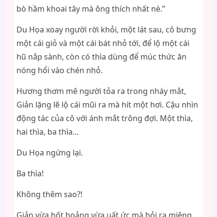
bò hầm khoai tây mà ông thích nhất nè.”
Du Họa xoay người rời khỏi, một lát sau, cô bưng
một cái giỏ và một cái bát nhỏ tới, để lộ một cái
hũ nắp sành, còn có thìa dùng để múc thức ăn
nóng hổi vào chén nhỏ.
Hương thơm mê người tỏa ra trong nháy mắt,
Giản lặng lẽ lộ cái mũi ra mà hít một hơi. Cậu nhìn
động tác của cô với ánh mắt trông đợi. Một thìa,
hai thìa, ba thìa…
Du Họa ngừng lại.
Ba thìa!
Không thêm sao?!
Giản vừa hốt hoảng vừa uất ức mà hỏi ra miệng.