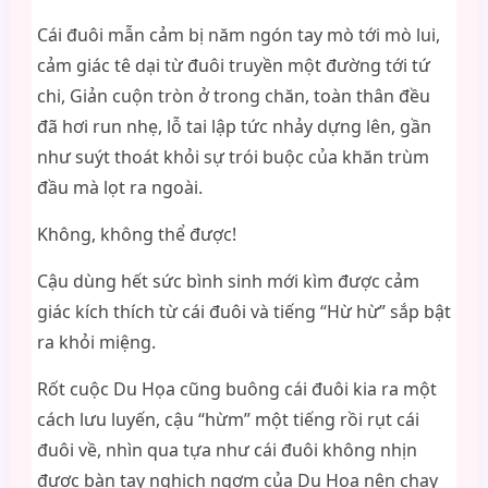
Cái đuôi mẫn cảm bị năm ngón tay mò tới mò lui,
cảm giác tê dại từ đuôi truyền một đường tới tứ
chi, Giản cuộn tròn ở trong chăn, toàn thân đều
đã hơi run nhẹ, lỗ tai lập tức nhảy dựng lên, gần
như suýt thoát khỏi sự trói buộc của khăn trùm
đầu mà lọt ra ngoài.
Không, không thể được!
Cậu dùng hết sức bình sinh mới kìm được cảm
giác kích thích từ cái đuôi và tiếng “Hừ hừ” sắp bật
ra khỏi miệng.
Rốt cuộc Du Họa cũng buông cái đuôi kia ra một
cách lưu luyến, cậu “hừm” một tiếng rồi rụt cái
đuôi về, nhìn qua tựa như cái đuôi không nhịn
được bàn tay nghịch ngợm của Du Họa nên chạy