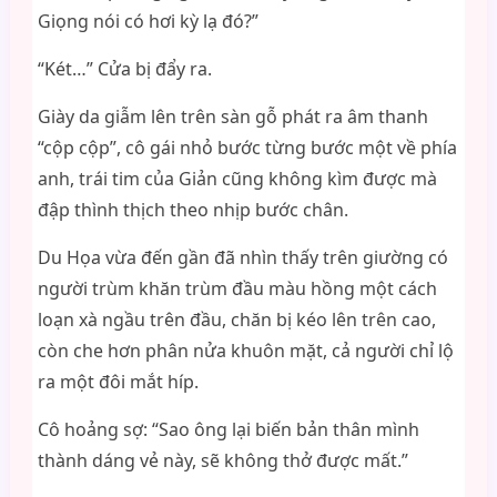
Giọng nói có hơi kỳ lạ đó?”
“Két…” Cửa bị đẩy ra.
Giày da giẫm lên trên sàn gỗ phát ra âm thanh
“cộp cộp”, cô gái nhỏ bước từng bước một về phía
anh, trái tim của Giản cũng không kìm được mà
đập thình thịch theo nhịp bước chân.
Du Họa vừa đến gần đã nhìn thấy trên giường có
người trùm khăn trùm đầu màu hồng một cách
loạn xà ngầu trên đầu, chăn bị kéo lên trên cao,
còn che hơn phân nửa khuôn mặt, cả người chỉ lộ
ra một đôi mắt híp.
Cô hoảng sợ: “Sao ông lại biến bản thân mình
thành dáng vẻ này, sẽ không thở được mất.”