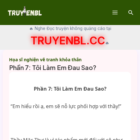
Skip
Sear
to
Main
content
🔥 Nghe Đọc truyện không quảng cáo tại
Menu
TRUYENBL.CC
🔥
Họa sĩ nghiện vẽ tranh khỏa thân
Phần 7: Tôi Làm Em Đau Sao?
Phần 7: Tôi Làm Em Đau Sao?
“Em hiểu rồi ạ, em sẽ nỗ lực phối hợp với thầy!”