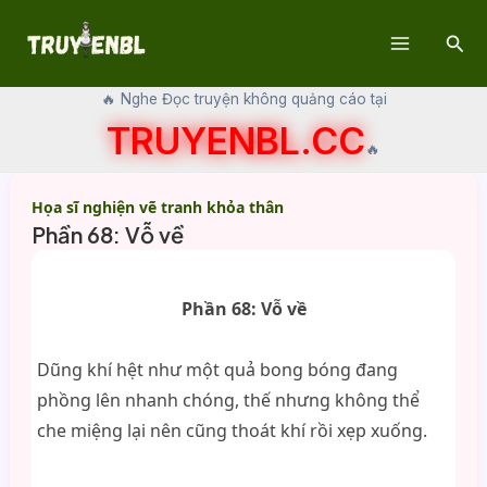
Skip
Sear
to
Main
content
🔥 Nghe Đọc truyện không quảng cáo tại
Menu
TRUYENBL.CC
🔥
Họa sĩ nghiện vẽ tranh khỏa thân
Phần 68: Vỗ về
Phần 68: Vỗ về
Dũng khí hệt như một quả bong bóng đang
phồng lên nhanh chóng, thế nhưng không thể
che miệng lại nên cũng thoát khí rồi xẹp xuống.