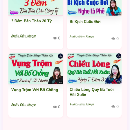
3 Đêm Bán Thân 20 Tỷ
Bi Kịch Cuộc Đời
Audio Đêm Khuya
Audio Đêm Khuya
👁 0
👁 0
Chiều Lòng Quý Bà Tuổi
Vụng Trộm Với Bố Chồng
Hồi Xuân
Audio Đêm Khuya
Audio Đêm Khuya
👁 0
👁 0