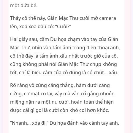
một đứa bé.
Thấy cô thế này, Giản Mặc Thư cười mở camera
lên, xoa xoa đầu cô: “Cười?”
Hai giây sau, cằm Du họa chạm vào tay của Giản
Mặc Thư, nhìn vào tấm ảnh trong điện thoại anh,
cô thề đây là tấm ảnh xấu nhất trước giờ của cô,
cũng không phải nói Giản Mặc Thư chụp không
tốt, chỉ là biểu cảm của cô đúng là có chút… xấu.
Rõ ràng vô cùng căng thẳng, hàm dưới căng
cứng, cơ mặt co lại, vậy mà vẫn cố gắng nhoẻn
miệng nặn ra một nụ cười, hoàn toàn thể hiện
được cái gì gọi là cười còn khó coi hơn khóc.
“Nhanh… xóa đi!” Du họa đánh vào cánh tay anh.