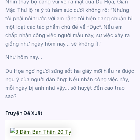
Nhìn thấy bộ dáng vui vẻ ra mặt của Du Họa, Giản
Mặc Thư lộ ra ý tứ hàm súc cười không rõ: “Nhưng
tôi phải nói trước với em rằng tôi hiện đang chuẩn bị
một loạt các tác phẩm chủ đề về “Dục”. Nếu em
chấp nhận công việc người mẫu này, sự việc xảy ra
giống như ngày hôm nay… sẽ không ít.”
Như hôm nay…
Du Họa ngớ người sửng sốt hai giây mới hiểu ra được
ngụ ý của người đàn ông: Nếu nhận công việc này,
mỗi ngày bị anh như vậy… sờ huyệt đến cao trào
sao?
Truyện Đề Xuất