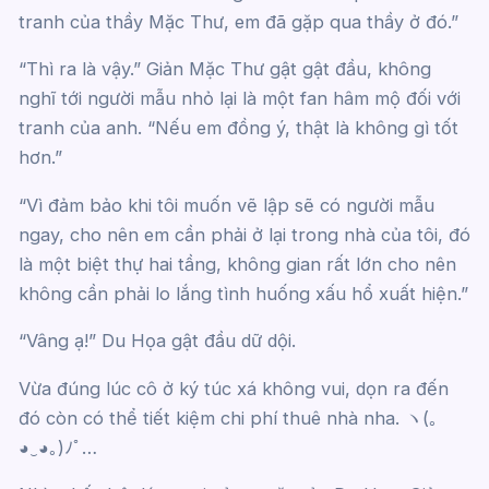
tranh của thầy Mặc Thư, em đã gặp qua thầy ở đó.”
“Thì ra là vậy.” Giản Mặc Thư gật gật đầu, không
nghĩ tới người mẫu nhỏ lại là một fan hâm mộ đối với
tranh của anh. “Nếu em đồng ý, thật là không gì tốt
hơn.”
“Vì đảm bảo khi tôi muốn vẽ lập sẽ có người mẫu
ngay, cho nên em cần phải ở lại trong nhà của tôi, đó
là một biệt thự hai tầng, không gian rất lớn cho nên
không cần phải lo lắng tình huống xấu hổ xuất hiện.”
“Vâng ạ!” Du Họa gật đầu dữ dội.
Vừa đúng lúc cô ở ký túc xá không vui, dọn ra đến
đó còn có thể tiết kiệm chi phí thuê nhà nha. ヽ(｡
◕‿◕｡)ﾉﾟ…