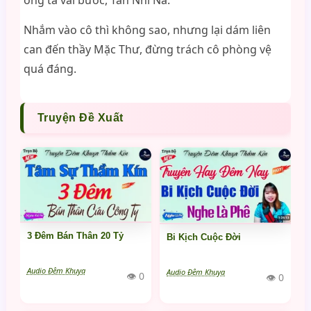
ông ta vài bước, Tần Nhĩ Na.
Nhắm vào cô thì không sao, nhưng lại dám liên
can đến thầy Mặc Thư, đừng trách cô phòng vệ
quá đáng.
Truyện Đề Xuất
3 Đêm Bán Thân 20 Tỷ
Bi Kịch Cuộc Đời
Audio Đêm Khuya
Audio Đêm Khuya
👁 0
👁 0