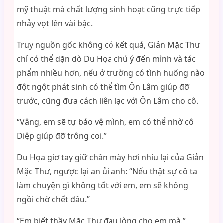
mỹ thuật mà chất lượng sinh hoạt cũng trực tiếp
nhảy vọt lên vài bậc.
Truy nguồn gốc không có kết quả, Giản Mặc Thư
chỉ có thể dặn dò Du Họa chú ý đến mình và tác
phẩm nhiều hơn, nếu ở trường có tình huống nào
đột ngột phát sinh có thể tìm Ôn Lâm giúp đỡ
trước, cũng đưa cách liên lạc với Ôn Lâm cho cô.
“Vâng, em sẽ tự bảo vệ mình, em có thể nhờ cô
Diệp giúp đỡ trông coi.”
Du Họa giơ tay giữ chân mày hơi nhíu lại của Giản
Mặc Thư, ngược lại an ủi anh: “Nếu thật sự cô ta
làm chuyện gì không tốt với em, em sẽ không
ngồi chờ chết đâu.”
“Em biết thầy Mặc Thư đau lòng cho em mà.”