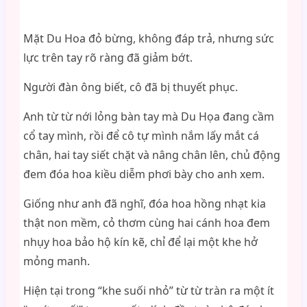
Mặt Du Hoa đỏ bừng, không đáp trả, nhưng sức
lực trên tay rõ ràng đã giảm bớt.
Người đàn ông biết, cô đã bị thuyết phục.
Anh từ từ nới lỏng bàn tay mà Du Họa đang cầm
cổ tay mình, rồi để cô tự mình nắm lấy mắt cá
chân, hai tay siết chặt và nâng chân lên, chủ động
đem đóa hoa kiều diễm phơi bày cho anh xem.
Giống như anh đã nghĩ, đóa hoa hồng nhạt kia
thật non mềm, cỏ thơm cùng hai cánh hoa đem
nhụy hoa bảo hộ kín kẽ, chỉ để lại một khe hở
mỏng manh.
Hiện tại trong “khe suối nhỏ” từ từ tràn ra một ít