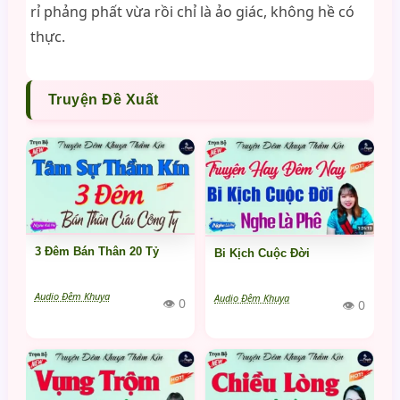
rỉ phảng phất vừa rồi chỉ là ảo giác, không hề có
thực.
Truyện Đề Xuất
3 Đêm Bán Thân 20 Tỷ
Bi Kịch Cuộc Đời
Audio Đêm Khuya
Audio Đêm Khuya
👁 0
👁 0