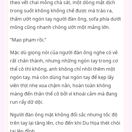
theo vết chai mỏng chà sát, một dòng mật dịch
trong suốt không khống chế được mà trào ra,
thấm ướt ngón tay người đàn ông, sofa phía dưới
mông cũng nhanh chóng ướt một mảng lớn.
“Mạo phạm rồi.”
Mặc dù giọng nói của người đàn ông nghe có vẻ
rất chân thành, nhưng những ngón tay trong cơ
thể cô thì không, anh không chỉ nhồi thêm một
ngón tay, mà còn dùng hai ngón tay để kẹp lấy
viên thịt nhẹ xoa chậm nắn, hoàn toàn không
màng đến thân thể cô bởi vì khoái cảm mà đang
run rẩy dữ dội.
Người đàn ông mặt không đổi sắc nhưng tốc độ
trên tay lại tăng lên, cho đến khi Du Họa thét chói
tai lên đỉnh.