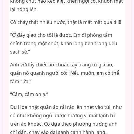
không chút nào keo kiệt khen ngợi cô, khuôn mặt
lại nóng lên.
Cô chảy thật nhiều nước, thật là mất mặt quá đi!!!
“Ở đây giao cho tôi là được. Em đi phòng tắm
chỉnh trang một chút, khăn lông bên trong đều
sạch sẽ.”
Anh với lấy chiếc áo khoác tây trang từ giá áo,
quấn nó quanh người cô: “Nếu muốn, em có thể
tắm rửa.”
“Cảm, cảm ơn ạ.”
Du Họa nhặt quần áo rải rác lên nhét vào túi, như
có như không ngửi được hương vị mát lạnh từ
trên áo khoác. Cô dựa theo phương hướng anh
chỉ dẫn, chạy vào đại sảnh cạnh hành lang.