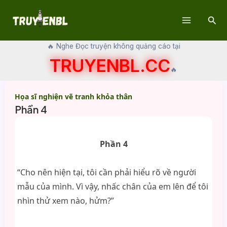
Skip
Sear
to
Main
content
🔥 Nghe Đọc truyện không quảng cáo tại
Menu
TRUYENBL.CC
🔥
Họa sĩ nghiện vẽ tranh khỏa thân
Phần 4
Phần 4
“Cho nên hiện tại, tôi cần phải hiểu rõ về người
mẫu của mình. Vì vậy, nhấc chân của em lên để tôi
nhìn thử xem nào, hửm?”