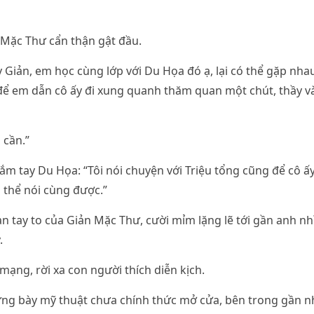
 Mặc Thư cẩn thận gật đầu.
y Giản, em học cùng lớp với Du Họa đó ạ, lại có thể gặp nha
để em dẫn cô ấy đi xung quanh thăm quan một chút, thầy và
 cần.”
m tay Du Họa: “Tôi nói chuyện với Triệu tổng cũng để cô 
ó thể nói cùng được.”
 tay to của Giản Mặc Thư, cười mỉm lặng lẽ tới gần anh nhì
.
mạng, rời xa con người thích diễn kịch.
ưng bày mỹ thuật chưa chính thức mở cửa, bên trong gần n