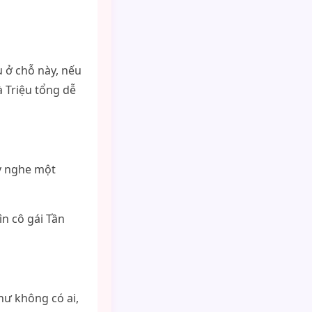
u ở chỗ này, nếu
 Triệu tổng dễ
ấy nghe một
n cô gái Tần
hư không có ai,