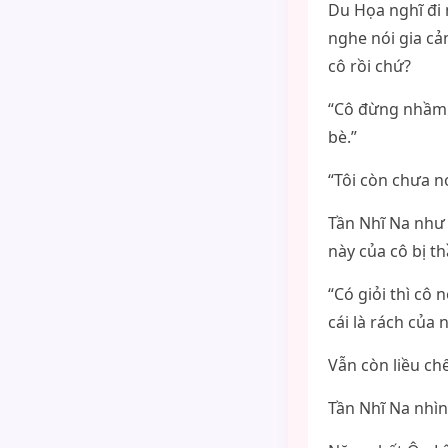
Du Họa nghĩ đi 
nghe nói gia cả
cô rồi chứ?
“Cô đừng nhầm l
bè.”
“Tôi còn chưa nó
Tần Nhĩ Na như 
này của cô bị th
“Có giỏi thì cô
cái là rách của
Vẫn còn liều chế
Tần Nhĩ Na nhìn