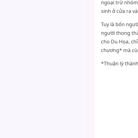
ngoại trừ nhóm 
sinh ở cửa ra và
Tuy là bốn ngườ
người thong thả
cho Du Họa, chỉ
chương* mà cùng
*Thuận lý thàn