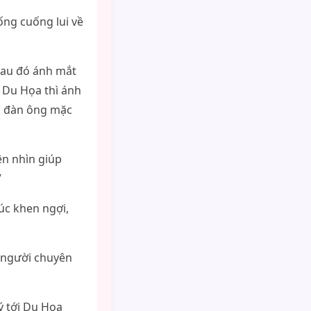
ống cuống lui về
sau đó ánh mắt
a Du Họa thì ánh
ời đàn ông mặc
ện nhìn giúp
”
úc khen ngợi,
ờ người chuyên
ý tới Du Họa