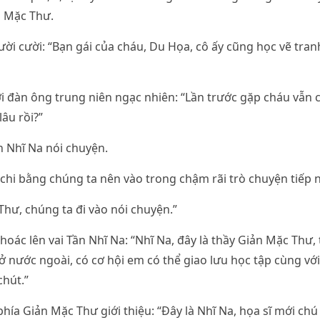
 Mặc Thư.
ời cười: “Bạn gái của cháu, Du Họa, cô ấy cũng học vẽ tran
i đàn ông trung niên ngạc nhiên: “Lần trước gặp cháu vẫn 
âu rồi?”
ần Nhĩ Na nói chuyện.
 chi bằng chúng ta nên vào trong chậm rãi trò chuyện tiếp 
Thư, chúng ta đi vào nói chuyện.”
khoác lên vai Tần Nhĩ Na: “Nhĩ Na, đây là thầy Giản Mặc Thư,
 ở nước ngoài, có cơ hội em có thể giao lưu học tập cùng vớ
hút.”
hía Giản Mặc Thư giới thiệu: “Đây là Nhĩ Na, họa sĩ mới chú 