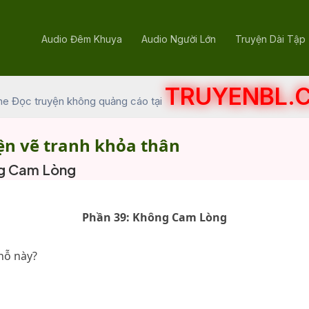
Audio Đêm Khuya
Audio Người Lớn
Truyện Dài Tập
TRUYENBL.
he Đọc truyện không quảng cáo tại
ện vẽ tranh khỏa thân
ng Cam Lòng
Phần 39: Không Cam Lòng
chỗ này?