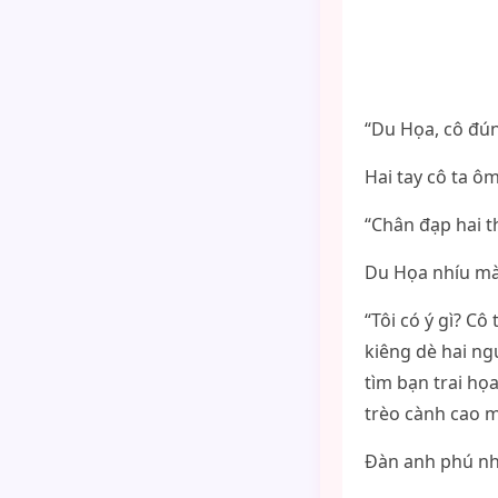
“Du Họa, cô đún
Hai tay cô ta 
“Chân đạp hai t
Du Họa nhíu mày
“Tôi có ý gì? C
kiêng dè hai ng
tìm bạn trai họa
trèo cành cao m
Đàn anh phú nhị