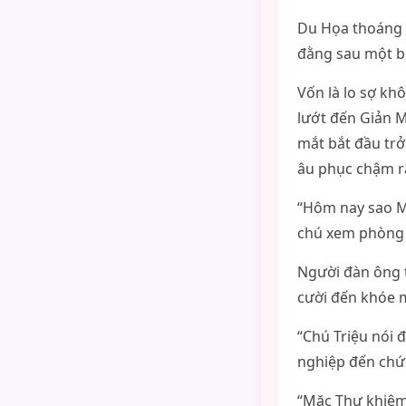
Du Họa thoáng n
đằng sau một b
Vốn là lo sợ kh
lướt đến Giản M
mắt bắt đầu trở
âu phục chậm rã
“Hôm nay sao Mặ
chú xem phòng t
Người đàn ông t
cười đến khóe m
“Chú Triệu nói 
nghiệp đến chứ
“Mặc Thư khiêm 