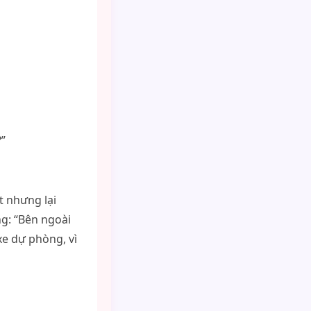
?”
t nhưng lại
g: “Bên ngoài
 xe dự phòng, vì