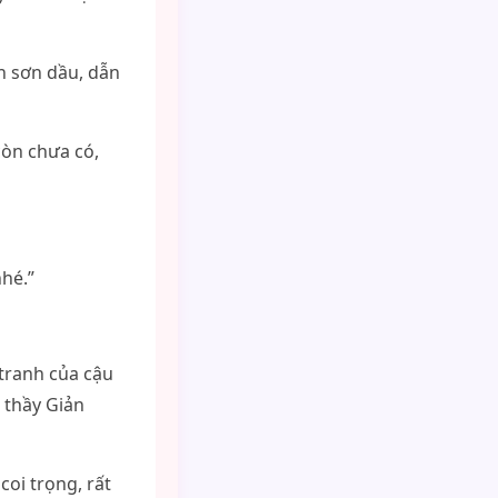
h sơn dầu, dẫn
còn chưa có,
nhé.”
 tranh của cậu
i thầy Giản
coi trọng, rất