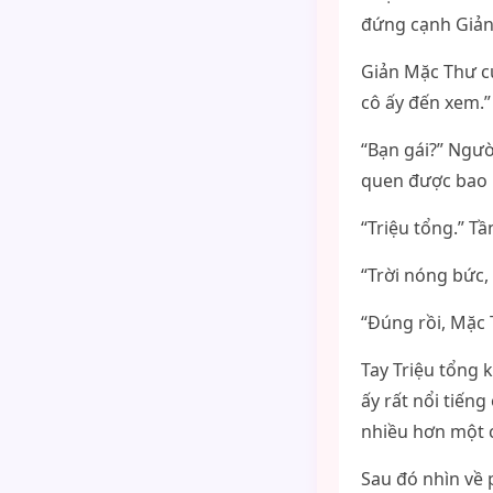
đứng cạnh Giản
Giản Mặc Thư cư
cô ấy đến xem.”
“Bạn gái?” Ngườ
quen được bao l
“Triệu tổng.” T
“Trời nóng bức,
“Đúng rồi, Mặc 
Tay Triệu tổng 
ấy rất nổi tiếng
nhiều hơn một c
Sau đó nhìn về p