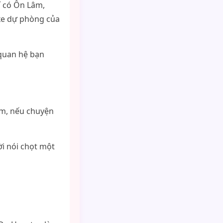
ỉ có Ôn Lâm,
 xe dự phòng của
 quan hệ bạn
em, nếu chuyện
ời nói chọt một