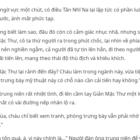
gờ vực một chút, có điều Tần Nhĩ Na lại lập tức có phần lu
ước, ánh mắt phức tạp.
ông biết làm sao, đâu đó còn có cảm giác nhục nhã, nhưng 
ặc Thư, cô ta thừ người ra trong phút chốc, lại nhìn về phí
 nên nghiền ngẫm, cả người đã tự tin lên hẳn, đi theo ngư
i tiến lên, mang theo thái độ thù địch và khiêu khích.
c Thư lại rảnh đến đây? Cháu làm trong ngành này, vừa ti
rưng bày mỹ thuật này có chỗ nào cần cải tiến hay không.
rung niên rất nhiệt tình, đi lên cầm tay Giản Mặc Thư một l
ắt có vài đường nếp nhăn lộ ra.
đùa, cháu chỉ biết xem tranh, phòng trưng bày vẫn phải nh
.”
tốn quá, à, vị này chính là…” Người đàn ông trung niên để 