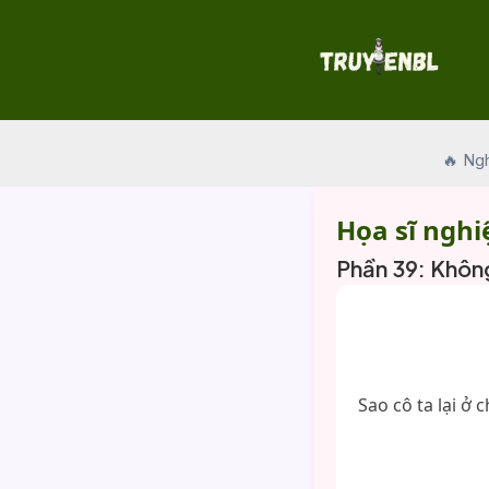
Skip
to
content
🔥 Ng
Họa sĩ nghi
Phần 39: Khô
Sao cô ta lại ở 