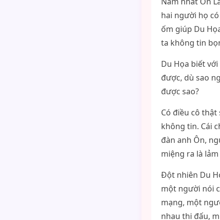
Năm nhất Ôn Lâm
hai người họ c
ốm giúp Du Họa,
ta không tin bọ
Du Họa biết với
được, dù sao ng
được sao?
Có điều cô thật
không tin. Cái 
đàn anh Ôn, ng
miệng ra là lả
Đột nhiên Du Họ
một người nói c
mạng, một người
nhau thi đấu, m