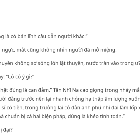
g là có bản lĩnh câu dẫn người khác.”
ôm ngực, mắt cũng không nhìn người đã mở miệng.
huyền không sợ sóng lớn lật thuyền, nước tràn vào trong ư
: “Cô có ý gì?”
ô thật đúng là can đảm.” Tần Nhĩ Na cao giọng trong nháy mắ
ười đằng trước nên lại nhanh chóng hạ thấp âm lượng xuốn
 sĩ có tiền, trong trường lại có đàn anh phú nhị đại làm lốp
à chuẩn bị cả hai biện pháp, đúng là khéo tính toán.”
 đại?