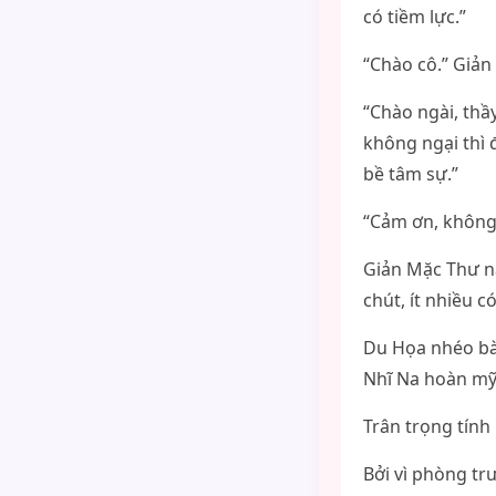
có tiềm lực.”
“Chào cô.” Giản
“Chào ngài, thầ
không ngại thì 
bề tâm sự.”
“Cảm ơn, không
Giản Mặc Thư nắ
chút, ít nhiều c
Du Họa nhéo bàn
Nhĩ Na hoàn mỹ
Trân trọng tính 
Bởi vì phòng tr