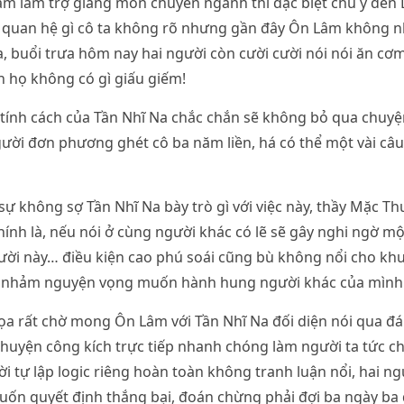
 làm trợ giảng môn chuyên ngành thì đặc biệt chú ý đến D
ó quan hệ gì cô ta không rõ nhưng gần đây Ôn Lâm không n
 buổi trưa hôm nay hai người còn cười cười nói nói ăn cơ
n họ không có gì giấu giếm!
 tính cách của Tần Nhĩ Na chắc chắn sẽ không bỏ qua chuyệ
ười đơn phương ghét cô ba năm liền, há có thể một vài câ
 sự không sợ Tần Nhĩ Na bày trò gì với việc này, thầy Mặc T
chính là, nếu nói ở cùng người khác có lẽ sẽ gây nghi ngờ 
ười này… điều kiện cao phú soái cũng bù không nổi cho kh
m nhảm nguyện vọng muốn hành hung người khác của mình
a rất chờ mong Ôn Lâm với Tần Nhĩ Na đối diện nói qua đáp
huyện công kích trực tiếp nhanh chóng làm người ta tức c
 tự lập logic riêng hoàn toàn không tranh luận nổi, hai n
uốn quyết định thắng bại, đoán chừng phải đợi ba ngày ba