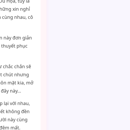
u Họa, tuy là
hững xin nghỉ
m cùng nhau, cô
n này đơn giản
u thuyết phục
hư chắc chắn sẽ
một chút nhưng
uôn mặt kia, mở
 đây này…
 lại với nhau,
hết không đền
gười này cùng
 đêm mất.