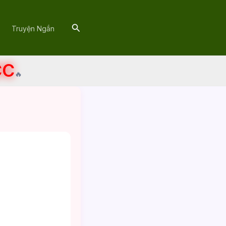
Search
Truyện Ngắn
CC
🔥