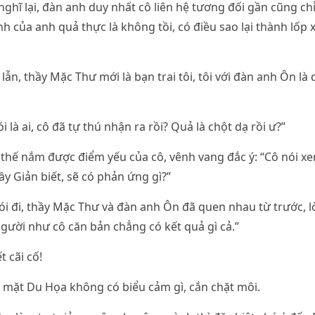
nghĩ lại, đàn anh duy nhất cô liên hệ tương đối gần cũng ch
nh của anh quả thực là không tồi, có điều sao lại thành lốp
ẫn, thầy Mặc Thư mới là bạn trai tôi, tôi với đàn anh Ôn là
i là ai, cô đã tự thú nhận ra rồi? Quả là chột dạ rồi ư?”
thế nắm được điểm yếu của cô, vênh vang đắc ý: “Cô nói x
ầy Giản biết, sẽ có phản ứng gì?”
 nói đi, thầy Mặc Thư và đàn anh Ôn đã quen nhau từ trước, l
 người như cô căn bản chẳng có kết quả gì cả.”
t cãi cố!
 mặt Du Họa không có biểu cảm gì, cắn chặt môi.