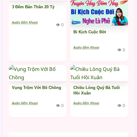
3 Đêm Bán Thân 20 Tỷ
Audio Đêm Khuya
👁 0
Bi Kịch Cuộc Đời
Audio Đêm Khuya
👁 0
Vụng Trộm Với Bố Chồng
Chiều Lòng Quý Bà Tuổi
Hồi Xuân
Audio Đêm Khuya
Audio Đêm Khuya
👁 0
👁 0