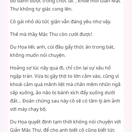
dỗ dành được trong chốc lát”, khóe môi Giản Mặc
Thư không tự giác cong lên.
Cô gái nhỏ dù tức giận vẫn đáng yêu như vậy.
Thế mà thầy Mặc Thư còn cười được!
Du Họa liếc anh, cúi đầu gẩy thức ăn trong bát,
không muốn nói chuyện.
Hoảng sợ lúc nãy qua đi, chỉ còn lại sự xấu hổ
ngập tràn. Vừa bị gậy thịt to lớn cắm vào, cũng vì
khoái cảm quá mãnh liệt mà chân mềm nhũn ngã
sấp xuống, ảo não bị bánh xích đẩy xuống dưới
đất… Đoán chừng sau này cô sẽ có tâm lý ám ảnh
với máy chạy bộ.
Du Họa quyết định tạm thời không nói chuyện với
Giản Mặc Thư, để cho anh biết cô cũng biết tức