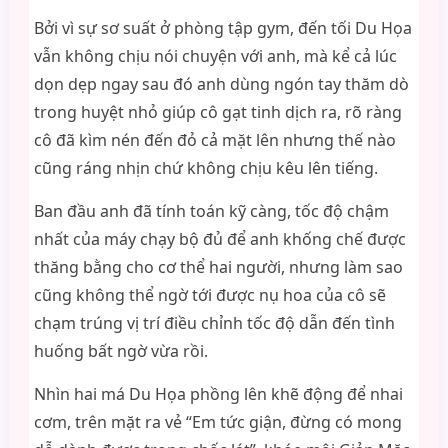
Bởi vì sự sơ suất ở phòng tập gym, đến tối Du Họa
vẫn không chịu nói chuyện với anh, mà kể cả lúc
dọn dẹp ngay sau đó anh dùng ngón tay thăm dò
trong huyệt nhỏ giúp cô gạt tinh dịch ra, rõ ràng
cô đã kìm nén đến đỏ cả mặt lên nhưng thế nào
cũng ráng nhịn chứ không chịu kêu lên tiếng.
Ban đầu anh đã tính toán kỹ càng, tốc độ chậm
nhất của máy chạy bộ đủ để anh khống chế được
thăng bằng cho cơ thể hai người, nhưng làm sao
cũng không thể ngờ tới được nụ hoa của cô sẽ
chạm trúng vị trí điều chỉnh tốc độ dẫn đến tình
huống bất ngờ vừa rồi.
Nhìn hai má Du Họa phồng lên khẽ động để nhai
cơm, trên mặt ra vẻ “Em tức giận, đừng có mong