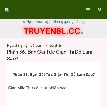
Skip
Sear
to
Main
content
🔥 Nghe Đọc truyện không quảng cáo tại
Menu
TRUYENBL.CC
🔥
Họa sĩ nghiện vẽ tranh khỏa thân
Phần 36: Bạn Gái Tức Giận Thì Dỗ Làm
Sao?
Phần 36: Bạn Gái Tức Giận Thì Dỗ Làm Sao?
Giản Mặc Thư có chút phiền não.