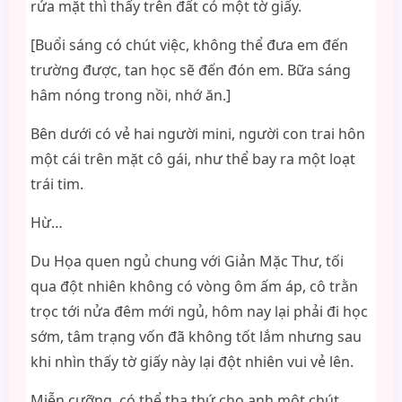
rửa mặt thì thấy trên đất có một tờ giấy.
[Buổi sáng có chút việc, không thể đưa em đến
trường được, tan học sẽ đến đón em. Bữa sáng
hâm nóng trong nồi, nhớ ăn.]
Bên dưới có vẻ hai người mini, người con trai hôn
một cái trên mặt cô gái, như thể bay ra một loạt
trái tim.
Hừ…
Du Họa quen ngủ chung với Giản Mặc Thư, tối
qua đột nhiên không có vòng ôm ấm áp, cô trằn
trọc tới nửa đêm mới ngủ, hôm nay lại phải đi học
sớm, tâm trạng vốn đã không tốt lắm nhưng sau
khi nhìn thấy tờ giấy này lại đột nhiên vui vẻ lên.
Miễn cưỡng, có thể tha thứ cho anh một chút…