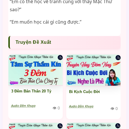
“Em có thể học vẽ tranh cùng với thầy Mặc Thư
sao?”
“Em muốn học cái gì cũng được.”
Truyện Đề Xuất
3 Đêm Bán Thân 20 Tỷ
Bi Kịch Cuộc Đời
Audio Đêm Khuya
Audio Đêm Khuya
👁 0
👁 0