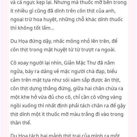
và cả ngực kẹp lại. Nhưng mà thuốc mỡ bên trong
ít nhiều gì cũng đã dính trên côn thịt của anh,
ngoại trừ hoa huyệt, những chỗ khác dính thuốc
thì không tốt lắm…
Du Họa đứng dậy, nhấc mông nhỏ lên trên, để
côn thịt trong mật huyệt từ từ trượt ra ngoài.
Cô xoay người lại nhìn, Giản Mặc Thư đã nằm
ngửa, bày ra dáng vẻ mặc người chà đạp, biểu
cảm trên mặt tựa như sói xám sắp được ăn thịt,
côn thịt dựng thẳng đứng, giữa hai chân chừa ra
một khe hở vừa đủ cho cô, chỉ cần cô vững vàng
ngồi xuống thì nhất định phải tách chân ra để gậy
thịt dính một ít thuốc mỡ màu trắng đi vào trong
thân thể.
Du Họa tách hai mảnh thịt trai của mình ra một