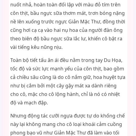
nuốt nhả, hoàn toàn đối lập với màu đỏ tím trên
côn thịt, bầu ngực sữa thơm mát, trơn bóng nặng
nề lên xuống trước ngực Giản Mặc Thư, đồng thời
cũng hơi cạ cạ vào hai nụ hoa của người đàn ông
theo biên độ bầu ngực sữa lắc lư, khiến cô bật ra
vài tiếng kêu nũng nịu.
Toàn bộ tiết tấu ân ái đều nằm trong tay Du Họa,
tốc độ và sức lực mạnh yếu của côn thịt, bao gồm
cả chiều sâu cũng là do cô nắm giữ, hoa huyệt tựa
như bị cắm bởi một cây gậy mát xa dành riêng
cho cô, mặc cho cô lộng hành, chỉ là nó có nhiệt
độ và mạch đập.
Nhưng động tác cưỡi ngựa được tự do khống chế
này lại không mang cho cô loại khoái cảm cuồng
phong bạo vũ như Giản Mặc Thư đã làm vào tối