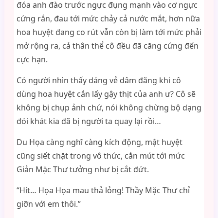
đóa anh đào trước ngực đụng mạnh vào cơ ngực
cứng rắn, đau tới mức chảy cả nước mắt, hơn nữa
hoa huyệt đang co rút vẫn còn bị làm tới mức phải
mở rộng ra, cả thân thể cô đều đã căng cứng đến
cực hạn.
Có người nhìn thấy dáng vẻ dâm đãng khi cô
dùng hoa huyệt cắn lấy gậy thịt của anh ư? Cô sẽ
không bị chụp ảnh chứ, nói không chừng bộ dạng
đói khát kia đã bị người ta quay lại rồi…
Du Họa càng nghĩ càng kích động, mật huyệt
cũng siết chặt trong vô thức, cắn mút tới mức
Giản Mặc Thư tưởng như bị cắt đứt.
“Hít… Họa Họa mau thả lỏng! Thầy Mặc Thư chỉ
giỡn với em thôi.”