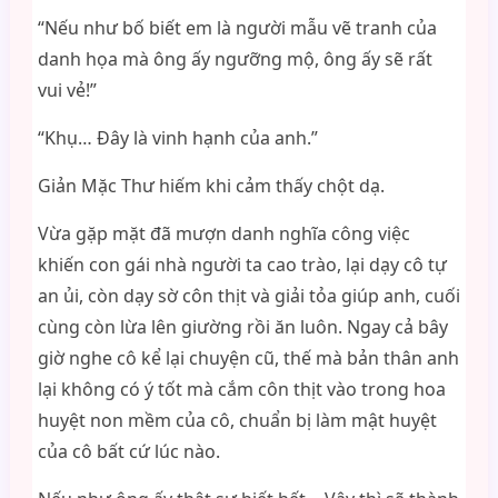
“Nếu như bố biết em là người mẫu vẽ tranh của
danh họa mà ông ấy ngưỡng mộ, ông ấy sẽ rất
vui vẻ!”
“Khụ… Đây là vinh hạnh của anh.”
Giản Mặc Thư hiếm khi cảm thấy chột dạ.
Vừa gặp mặt đã mượn danh nghĩa công việc
khiến con gái nhà người ta cao trào, lại dạy cô tự
an ủi, còn dạy sờ côn thịt và giải tỏa giúp anh, cuối
cùng còn lừa lên giường rồi ăn luôn. Ngay cả bây
giờ nghe cô kể lại chuyện cũ, thế mà bản thân anh
lại không có ý tốt mà cắm côn thịt vào trong hoa
huyệt non mềm của cô, chuẩn bị làm mật huyệt
của cô bất cứ lúc nào.