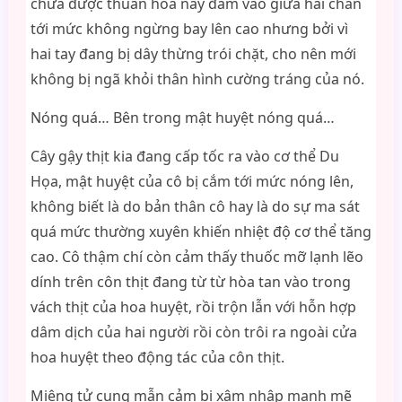
chưa được thuần hóa này đâm vào giữa hai chân
tới mức không ngừng bay lên cao nhưng bởi vì
hai tay đang bị dây thừng trói chặt, cho nên mới
không bị ngã khỏi thân hình cường tráng của nó.
Nóng quá… Bên trong mật huyệt nóng quá…
Cây gậy thịt kia đang cấp tốc ra vào cơ thể Du
Họa, mật huyệt của cô bị cắm tới mức nóng lên,
không biết là do bản thân cô hay là do sự ma sát
quá mức thường xuyên khiến nhiệt độ cơ thể tăng
cao. Cô thậm chí còn cảm thấy thuốc mỡ lạnh lẽo
dính trên côn thịt đang từ từ hòa tan vào trong
vách thịt của hoa huyệt, rồi trộn lẫn với hỗn hợp
dâm dịch của hai người rồi còn trôi ra ngoài cửa
hoa huyệt theo động tác của côn thịt.
Miệng tử cung mẫn cảm bị xâm nhập mạnh mẽ