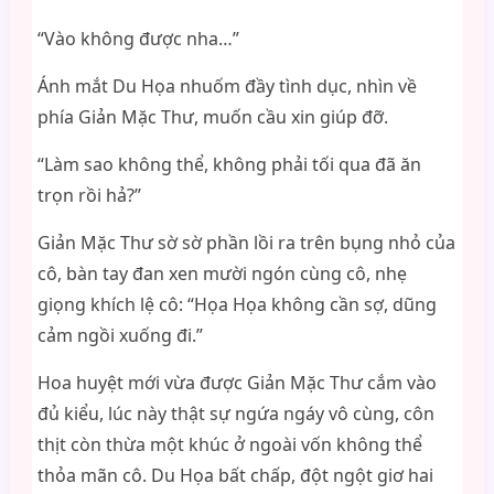
“Vào không được nha…”
Ánh mắt Du Họa nhuốm đầy tình dục, nhìn về
phía Giản Mặc Thư, muốn cầu xin giúp đỡ.
“Làm sao không thể, không phải tối qua đã ăn
trọn rồi hả?”
Giản Mặc Thư sờ sờ phần lồi ra trên bụng nhỏ của
cô, bàn tay đan xen mười ngón cùng cô, nhẹ
giọng khích lệ cô: “Họa Họa không cần sợ, dũng
cảm ngồi xuống đi.”
Hoa huyệt mới vừa được Giản Mặc Thư cắm vào
đủ kiểu, lúc này thật sự ngứa ngáy vô cùng, côn
thịt còn thừa một khúc ở ngoài vốn không thể
thỏa mãn cô. Du Họa bất chấp, đột ngột giơ hai