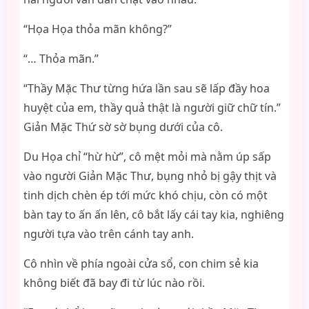
“Họa Họa thỏa mãn không?”
“… Thỏa mãn.”
“Thầy Mặc Thư từng hứa lần sau sẽ lấp đầy hoa
huyệt của em, thầy quả thật là người giữ chữ tín.”
Giản Mặc Thứ sờ sờ bụng dưới của cô.
Du Họa chỉ “hừ hừ”, cô mệt mỏi mà nằm úp sấp
vào người Giản Mặc Thư, bụng nhỏ bị gậy thịt và
tinh dịch chèn ép tới mức khó chịu, còn có một
bàn tay to ấn ấn lên, cô bắt lấy cái tay kia, nghiêng
người tựa vào trên cánh tay anh.
Cô nhìn về phía ngoài cửa sổ, con chim sẻ kia
không biết đã bay đi từ lúc nào rồi.