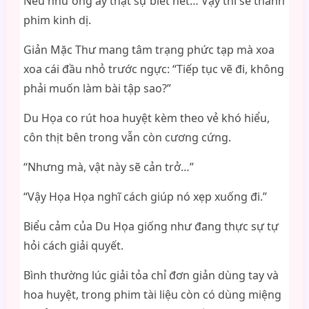
Nếu như ông ấy thật sự biết hết… Vậy thì sẽ thành
phim kinh dị.
Giản Mặc Thư mang tâm trạng phức tạp mà xoa
xoa cái đầu nhỏ trước ngực: “Tiếp tục vẽ đi, không
phải muốn làm bài tập sao?”
Du Họa co rút hoa huyệt kèm theo vẻ khó hiểu,
côn thịt bên trong vẫn còn cương cứng.
“Nhưng mà, vật này sẽ cản trở…”
“Vậy Họa Họa nghĩ cách giúp nó xẹp xuống đi.”
Biểu cảm của Du Họa giống như đang thực sự tự
hỏi cách giải quyết.
Bình thường lúc giải tỏa chỉ đơn giản dùng tay và
hoa huyệt, trong phim tài liệu còn có dùng miệng