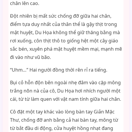
chân lên cao.
Đột nhiên bị mất sức chống đỡ giữa hai chân,
điểm tựa duy nhất của thân thể là gậy thịt trong
mật huyệt, Du Họa không thể giữ thăng bằng mà
rơi xuống, côn thịt thô to giống hệt một cây giáo
sắc bén, xuyên phá mật huyệt mềm mại, mạnh mẽ
đi vào như vũ bão.
“Uhm…” Hai người đồng thời rên rỉ ra tiếng.
Bụi cỏ hỗn độn bên ngoài nhẹ đâm vào cặp mông
trắng nõn nà của cô, Du Họa hơi nhích người một
cái, từ từ làm quen với vật nam tính giữa hai chân.
Cô đặt một tay khác vào lòng bàn tay Giản Mặc
Thư, chống đỡ anh bằng cả hai bàn tay, mông từ
từ bắt đầu di động, cửa huyệt hồng nhạt đang