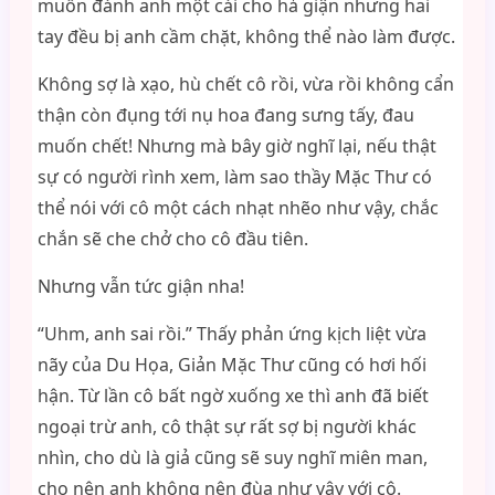
muốn đánh anh một cái cho hả giận nhưng hai
tay đều bị anh cầm chặt, không thể nào làm được.
Không sợ là xạo, hù chết cô rồi, vừa rồi không cẩn
thận còn đụng tới nụ hoa đang sưng tấy, đau
muốn chết! Nhưng mà bây giờ nghĩ lại, nếu thật
sự có người rình xem, làm sao thầy Mặc Thư có
thể nói với cô một cách nhạt nhẽo như vậy, chắc
chắn sẽ che chở cho cô đầu tiên.
Nhưng vẫn tức giận nha!
“Uhm, anh sai rồi.” Thấy phản ứng kịch liệt vừa
nãy của Du Họa, Giản Mặc Thư cũng có hơi hối
hận. Từ lần cô bất ngờ xuống xe thì anh đã biết
ngoại trừ anh, cô thật sự rất sợ bị người khác
nhìn, cho dù là giả cũng sẽ suy nghĩ miên man,
cho nên anh không nên đùa như vậy với cô.