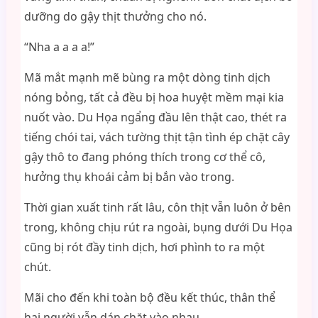
dưỡng do gậy thịt thưởng cho nó.
“Nha a a a a!”
Mã mắt mạnh mẽ bùng ra một dòng tinh dịch
nóng bỏng, tất cả đều bị hoa huyệt mềm mại kia
nuốt vào. Du Họa ngẩng đầu lên thật cao, thét ra
tiếng chói tai, vách tường thịt tận tình ép chặt cây
gậy thô to đang phóng thích trong cơ thể cô,
hưởng thụ khoái cảm bị bắn vào trong.
Thời gian xuất tinh rất lâu, côn thịt vẫn luôn ở bên
trong, không chịu rút ra ngoài, bụng dưới Du Họa
cũng bị rót đầy tinh dịch, hơi phình to ra một
chút.
Mãi cho đến khi toàn bộ đều kết thúc, thân thể
hai người vẫn dán chặt vào nhau.