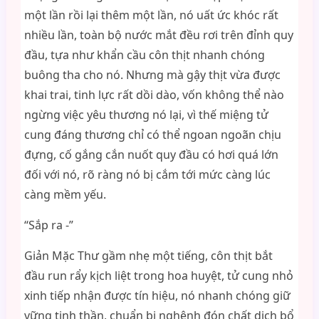
một lần rồi lại thêm một lần, nó uất ức khóc rất
nhiều lần, toàn bộ nước mắt đều rơi trên đỉnh quy
đầu, tựa như khẩn cầu côn thịt nhanh chóng
buông tha cho nó. Nhưng mà gậy thịt vừa được
khai trai, tinh lực rất dồi dào, vốn không thể nào
ngừng việc yêu thương nó lại, vì thế miệng tử
cung đáng thương chỉ có thể ngoan ngoãn chịu
đựng, cố gắng cắn nuốt quy đầu có hơi quá lớn
đối với nó, rõ ràng nó bị cắm tới mức càng lúc
càng mềm yếu.
“Sắp ra -”
Giản Mặc Thư gầm nhẹ một tiếng, côn thịt bắt
đầu run rẩy kịch liệt trong hoa huyệt, tử cung nhỏ
xinh tiếp nhận được tín hiệu, nó nhanh chóng giữ
vững tinh thần, chuẩn bị nghênh đón chất dịch bổ