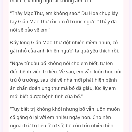
mắt cô, không ngờ lại không ẩm ướt.
“Thầy Mặc Thư, em không sao.” Du Họa chụp lấy
tay Giản Mặc Thư rồi ôm ở trước ngực: “Thầy đã
nói sẽ bảo vệ em.”
Đáy lòng Giản Mặc Thư đột nhiên mềm nhũn, cô
gái nhỏ của anh khiến người ta quá yêu thích rồi.
“Ngay từ đầu bố không nói cho em biết, tự lén
đến bệnh viện trị liệu. Về sau, em vẫn luôn học nội
trú ở trường, sau khi về nhà mới phát hiện bệnh
án chẩn đoán ung thư mà bố đã giấu, lúc ấy em
mới biết được bệnh tình của bố.”
“Tuy biết trị không khỏi nhưng bố vẫn luôn muốn
cố gắng ở lại với em nhiều ngày hơn. Cho nên
ngoại trừ trị liệu ở cơ sở, bố còn tốn nhiều tiền