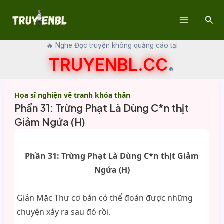
Skip
Sear
to
Main
content
🔥 Nghe Đọc truyện không quảng cáo tại
Menu
TRUYENBL.CC
🔥
Họa sĩ nghiện vẽ tranh khỏa thân
Phần 31: Trừng Phạt Là Dùng C*n tᏂịt
Giảm Ngứa (H)
Phần 31: Trừng Phạt Là Dùng C*n tᏂịt Giảm
Ngứa (H)
Giản Mặc Thư cơ bản có thể đoán được những
chuyện xảy ra sau đó rồi.