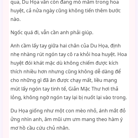
qua, Du Họa vẫn còn đang mò mẫm trong hoa
huyệt, cả nửa ngày cũng không tiến thêm bước
nào.
Ngốc quá đi, vẫn cần anh phải giúp.
Anh cầm lấy tay giữa hai chân của Du Họa, định
nhẹ nhàng rút ngón tay cô ra khỏi hoa huyệt. Hoa
huyệt đói khát mặc dù không chiếm được kích
thích nhiều hơn nhưng cũng không dễ dàng để
cho những gì đã ăn được chạy mất, liều mạng
mút lấy ngón tay tinh tế, Giản Mặc Thư hơi thả
lỏng, không ngờ ngón tay lại bị nuốt lại vào trong.
Du Họa giống như một con mèo nhỏ, ánh mắt đỏ
ửng nhìn anh, âm mũi ưm ưm mang theo hàm ý
mơ hồ cầu cứu chủ nhân.