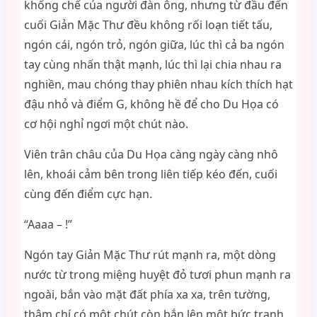
khống chế của người đàn ông, nhưng từ đầu đến
cuối Giản Mặc Thư đều không rối loạn tiết tấu,
ngón cái, ngón trỏ, ngón giữa, lúc thì cả ba ngón
tay cùng nhấn thật mạnh, lúc thì lại chia nhau ra
nghiền, mau chóng thay phiên nhau kích thích hạt
đậu nhỏ và điểm G, không hề để cho Du Họa có
cơ hội nghỉ ngơi một chút nào.
Viên trân châu của Du Họa càng ngày càng nhô
lên, khoái cảm bên trong liên tiếp kéo đến, cuối
cùng đến điểm cực hạn.
“Aaaa – !”
Ngón tay Giản Mặc Thư rút mạnh ra, một dòng
nước từ trong miệng huyệt đỏ tươi phun mạnh ra
ngoài, bắn vào mặt đất phía xa xa, trên tường,
thậm chí có một chút còn bắn lên một bức tranh