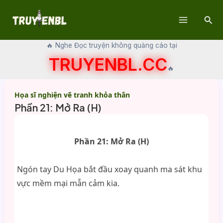
Skip
Sear
to
Main
content
🔥 Nghe Đọc truyện không quảng cáo tại
Menu
TRUYENBL.CC
🔥
Họa sĩ nghiện vẽ tranh khỏa thân
Phần 21: Mở Ra (H)
Phần 21: Mở Ra (H)
Ngón tay Du Họa bắt đầu xoay quanh ma sát khu
vực mềm mại mẫn cảm kia.