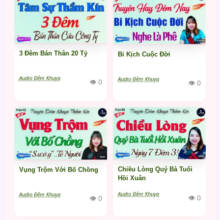
3 Đêm Bán Thân 20 Tỷ
Bi Kịch Cuộc Đời
Audio Đêm Khuya
Audio Đêm Khuya
👁 0
👁 0
Chiều Lòng Quý Bà Tuổi
Vụng Trộm Với Bố Chồng
Hồi Xuân
Audio Đêm Khuya
Audio Đêm Khuya
👁 0
👁 0