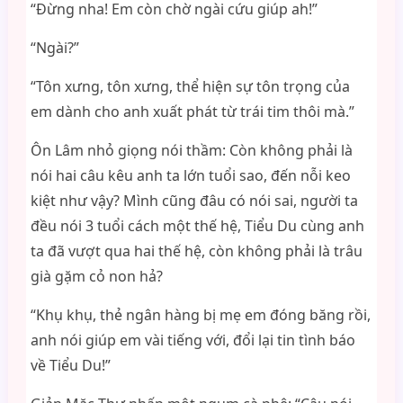
“Đừng nha! Em còn chờ ngài cứu giúp ah!”
“Ngài?”
“Tôn xưng, tôn xưng, thể hiện sự tôn trọng của
em dành cho anh xuất phát từ trái tim thôi mà.”
Ôn Lâm nhỏ giọng nói thầm: Còn không phải là
nói hai câu kêu anh ta lớn tuổi sao, đến nỗi keo
kiệt như vậy? Mình cũng đâu có nói sai, người ta
đều nói 3 tuổi cách một thế hệ, Tiểu Du cùng anh
ta đã vượt qua hai thế hệ, còn không phải là trâu
già gặm cỏ non hả?
“Khụ khụ, thẻ ngân hàng bị mẹ em đóng băng rồi,
anh nói giúp em vài tiếng với, đổi lại tin tình báo
về Tiểu Du!”