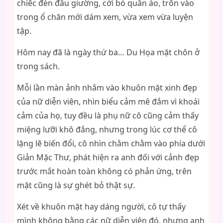
chiếc đèn đầu giường, cởi bỏ quần áo, trốn vào
trong ổ chăn mới dám xem, vừa xem vừa luyện
tập.
Hôm nay đã là ngày thứ ba… Du Họa mặt chôn ở
trong sách.
Mỗi lần màn ảnh nhắm vào khuôn mặt xinh đẹp
của nữ diễn viên, nhìn biểu cảm mê đắm vì khoái
cảm của họ, tuy đều là phụ nữ cô cũng cảm thấy
miệng lưỡi khô đắng, nhưng trong lúc cơ thể cô
lặng lẽ biến đổi, cô nhìn chằm chằm vào phía dưới
Giản Mặc Thư, phát hiện ra anh đối với cảnh đẹp
trước mắt hoàn toàn không có phản ứng, trên
mặt cũng là sự ghét bỏ thật sự.
Xét về khuôn mặt hay dáng người, cô tự thấy
mình không bằng các nữ diễn viên đó, nhưng anh