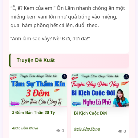
“Ế, ế? Kem của em!” Ôn Lâm nhanh chóng ăn một
miếng kem vani lớn như quả bóng vào miệng,
quai hàm phồng hết cả lên, đuổi theo.
“Anh làm sao vậy? Nè! Đợi, đợi đã!”
Truyện Đề Xuất
3 Đêm Bán Thân 20 Tỷ
Bi Kịch Cuộc Đời
Audio Đêm Khuya
Audio Đêm Khuya
👁 0
👁 0