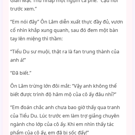
Giản Mặc Thư nhấp một ngụm cà phê: “Cậu nói
trước xem.”
“Em nói đây” Ôn Lâm diễn xuất thực đầy đủ, vươn
cổ nhìn khắp xung quanh, sau đó đem một bàn
tay lên miệng thì thầm:
“Tiểu Du sư muội, thật ra là fan trung thành của
anh á!”
“Đã biết.”
Ôn Lâm trừng lớn đôi mắt: “Vậy anh không thể
biết được trình độ hâm mộ của cô ấy đâu nhỉ?”
“Em đoán chắc anh chưa bao giờ thấy qua tranh
của Tiểu Du. Lúc trước em làm trợ giảng chuyên
ngành cho lớp của cô ấy. Khi em nhìn thấy tác
phẩm của cô ấy, em đã bị sốc đấy!”