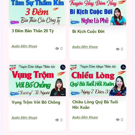
3 Đêm Bán Thân 20 Tỷ
Bi Kịch Cuộc Đời
Audio Đêm Khuya
Audio Đêm Khuya
👁 0
👁 0
Chiều Lòng Quý Bà Tuổi
Vụng Trộm Với Bố Chồng
Hồi Xuân
Audio Đêm Khuya
Audio Đêm Khuya
👁 0
👁 0