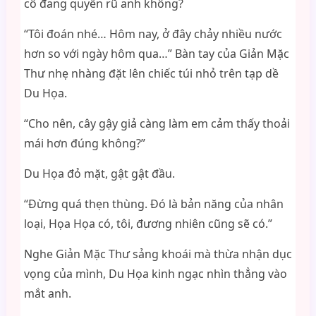
cô đang quyến rũ anh không?
“Tôi đoán nhé… Hôm nay, ở đây chảy nhiều nước
hơn so với ngày hôm qua…” Bàn tay của Giản Mặc
Thư nhẹ nhàng đặt lên chiếc túi nhỏ trên tạp dề
Du Họa.
“Cho nên, cây gậy giả càng làm em cảm thấy thoải
mái hơn đúng không?”
Du Họa đỏ mặt, gật gật đầu.
“Đừng quá thẹn thùng. Đó là bản năng của nhân
loại, Họa Họa có, tôi, đương nhiên cũng sẽ có.”
Nghe Giản Mặc Thư sảng khoái mà thừa nhận dục
vọng của mình, Du Họa kinh ngạc nhìn thẳng vào
mắt anh.