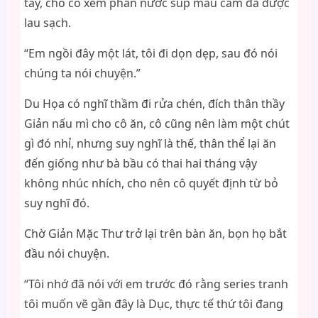
tay, cho cô xem phần nước súp màu cam đã được
lau sạch.
“Em ngồi đây một lát, tôi đi dọn dẹp, sau đó nói
chúng ta nói chuyện.”
Du Họa có nghĩ thầm đi rửa chén, đích thân thầy
Giản nấu mì cho cô ăn, cô cũng nên làm một chút
gì đó nhỉ, nhưng suy nghĩ là thế, thân thể lại ăn
đến giống như bà bầu có thai hai tháng vậy
không nhúc nhích, cho nên cô quyết định từ bỏ
suy nghĩ đó.
Chờ Giản Mặc Thư trở lại trên bàn ăn, bọn họ bắt
đầu nói chuyện.
“Tôi nhớ đã nói với em trước đó rằng series tranh
tôi muốn vẽ gần đây là Dục, thực tế thứ tôi đang