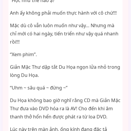
“Học như thế nào ạ?”
Anh ấy không phải muốn thực hành với cô chứ!!!
Mặc dù cô vẫn luôn muốn như vậy… Nhưng mà
chỉ mới có hai ngày, tiến triển như vậy quá nhanh
rồi!!!
“Xem phim”.
Giản Mặc Thư dập tắt Du Họa ngọn lửa nhỏ trong
lòng Du Họa.
“Uhm ~ sâu quá ~ đừng ~”
Du Họa không bao giờ nghĩ rằng CD mà Giản Mặc
Thư đưa vào DVD hóa ra là AV! Cho đến khi âm
thanh thở hổn hển được phát ra từ loa DVD.
Lúc này trên màn ảnh, ống kính đang đặc tả