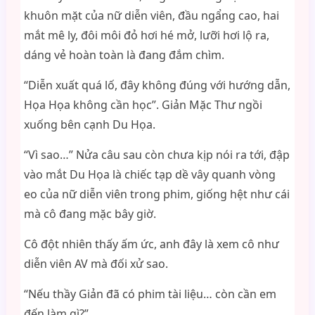
khuôn mặt của nữ diễn viên, đầu ngẩng cao, hai
mắt mê ly, đôi môi đỏ hơi hé mở, lưỡi hơi lộ ra,
dáng vẻ hoàn toàn là đang đắm chìm.
“Diễn xuất quá lố, đây không đúng với hướng dẫn,
Họa Họa không cần học”. Giản Mặc Thư ngồi
xuống bên cạnh Du Họa.
“Vì sao…” Nửa câu sau còn chưa kịp nói ra tới, đập
vào mắt Du Họa là chiếc tạp dề vây quanh vòng
eo của nữ diễn viên trong phim, giống hệt như cái
mà cô đang mặc bây giờ.
Cô đột nhiên thấy ấm ức, anh đây là xem cô như
diễn viên AV mà đối xử sao.
“Nếu thầy Giản đã có phim tài liệu… còn cần em
đến làm gì?”