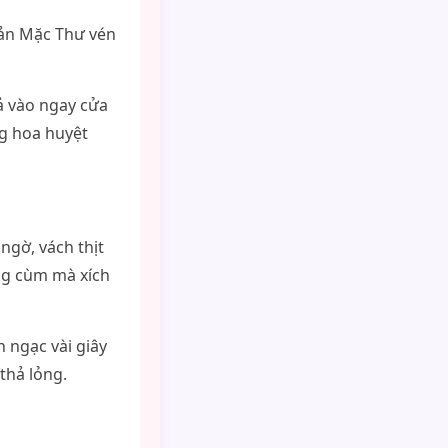
iản Mặc Thư vén
iả vào ngay cửa
ng hoa huyệt
ngờ, vách thịt
ông cùm mà xích
 ngạc vài giây
thả lỏng.