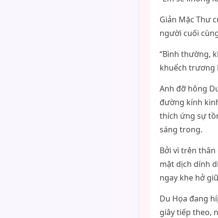
Giản Mặc Thư cư
người cuối cùng
“Bình thường, k
khuếch trương h
Anh đỡ hông Du 
đường kính kin
thích ứng sự tồ
sáng trong.
Bởi vì trên thâ
mật dịch dính dí
ngay khe hở giữ
Du Họa đang híp
giây tiếp theo,