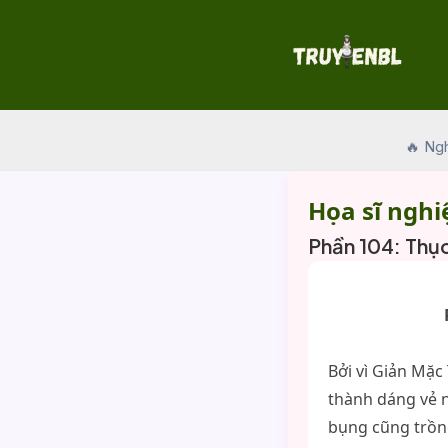
Skip
to
content
🔥 Ng
Họa sĩ nghi
Phần 104: Thục 
Bởi vì Giản Mặc
thành dáng vẻ 
bụng cũng trồn