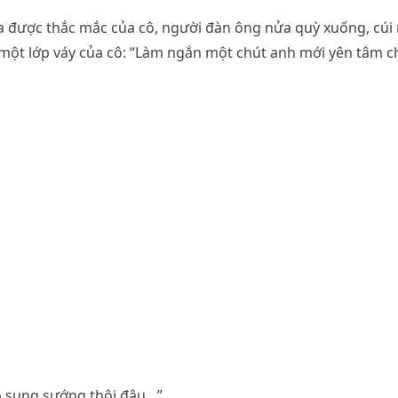
 được thắc mắc của cô, người đàn ông nửa quỳ xuống, cúi 
một lớp váy của cô: “Làm ngắn một chút anh mới yên tâm c
o sung sướng thôi đâu…”