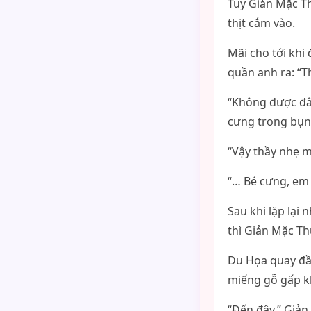
Tuy Giản Mặc Th
thịt cắm vào.
Mãi cho tới khi
quần anh ra: “
“Không được đâu
cưng trong bụng
“Vậy thầy nhẹ m
“… Bé cưng, em
Sau khi lặp lại
thì Giản Mặc Th
Du Họa quay đầ
miếng gỗ gấp kh
“Đến đây.” Giản