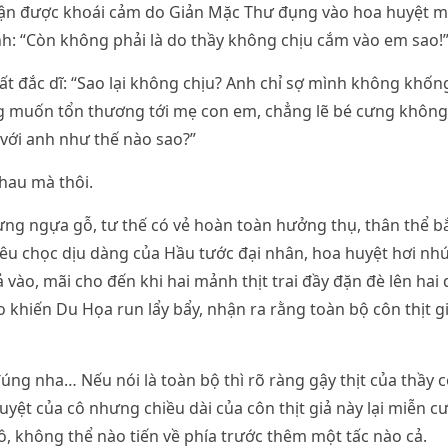
n được khօái cảm do Giản Mặc Thư đụng vào hoa huyệt ma
h: “Còn không phải là do thầy không chịu cắm vào em sao!
t đắc dĩ: “Sao lại không chịu? Anh chỉ sợ mình không khốn
g muốn tổn thương tới mẹ con em, chẳng lẽ bé cưng không 
với anh như thế nào sao?”
hau mà thôi.
ưng ngựa gỗ, tư thế có vẻ hoàn toàn hưởng thụ, thân thể 
êu chọc dịu dàng của Hầu tước đại nhân, hoa huyệt hơi nhú
ả vào, mãi cho đến khi hai mảnh thịt trai đầy đặn đè lên hai
o khiến Du Họa run lẩy bẩy, nhận ra rằng toàn bộ côn thịt gi
ng nha… Nếu nói là toàn bộ thì rõ ràng gậy thịt của thầy c
uyệt của cô nhưng chiều dài của côn thịt giả này lại miễn c
ô, không thể nào tiến về phía trước thêm một tấc nào cả.