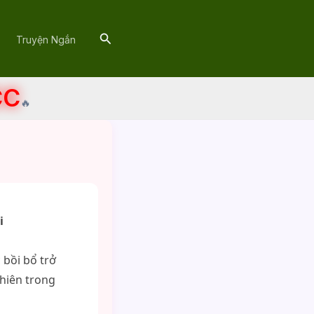
Search
Truyện Ngắn
CC
🔥
i
 bồi bổ trở
hiên trong