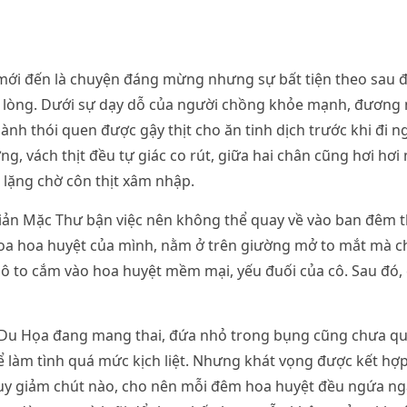
mới đến là chuyện đáng mừng nhưng sự bất tiện theo sau 
n lòng. Dưới sự dạy dỗ của người chồng khỏe mạnh, đương 
ành thói quen được gậy thịt cho ăn tinh dịch trước khi đi 
ng, vách thịt đều tự giác co rút, giữa hai chân cũng hơi hơ
lặng chờ côn thịt xâm nhập.
iản Mặc Thư bận việc nên không thể quay về vào ban đêm 
xoa hoa huyệt của mình, nằm ở trên giường mở to mắt mà ch
hô to cắm vào hoa huyệt mềm mại, yếu đuối của cô. Sau đó,
 Du Họa đang mang thai, đứa nhỏ trong bụng cũng chưa qu
 làm tình quá mức kịch liệt. Nhưng khát vọng được kết hợp 
uy giảm chút nào, cho nên mỗi đêm hoa huyệt đều ngứa ng