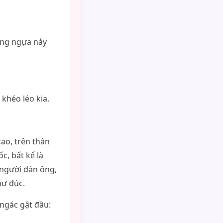
ưng ngựa nảy
 khéo léo kia.
ao, trên thân
c, bất kể là
 người đàn ông,
hư đúc.
 ngác gật đầu: