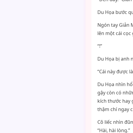
Du Họa bước qua
Ngón tay Giản M
lên một cái cọc 
“!”
Du Họa bị anh nắ
“Cái này được l
Du Họa nhìn hổ
gậy còn có nhữn
kích thước hay 
thậm chí ngay 
Cô liếc nhìn đũ
“Hài, hài lòng.”