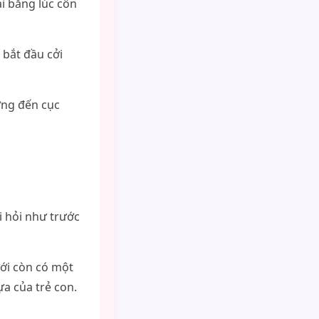
i bằng lúc côn
 bắt đầu cởi
ơng đến cục
i hỏi như trước
ới còn có một
a của trẻ con.