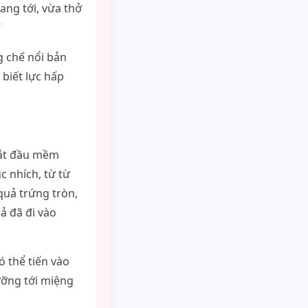
ng tới, vừa thở
”
g chế nổi bản
biết lực hấp
bắt đầu mềm
c nhích, từ từ
 quả trứng tròn,
ả đã đi vào
ó thể tiến vào
ưỡng tới miệng