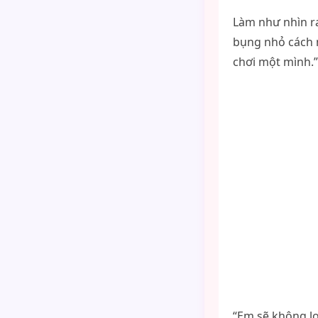
Làm như nhìn ra
bụng nhỏ cách 
chơi một mình.”
“Em sẽ không l