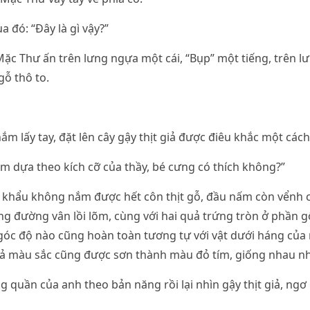
 đó: “Đây là gì vậy?”
ặc Thư ấn trên lưng ngựa một cái, “Bụp” một tiếng, trên l
gỗ thô to.
m lấy tay, đặt lên cây gậy thịt giả được điêu khắc một cách
àm dựa theo kích cỡ của thầy, bé cưng có thích không?”
 khẩu không nắm được hết côn thịt gỗ, đầu nấm còn vểnh c
g đường vân lồi lõm, cùng với hai quả trứng tròn ở phần gố
góc độ nào cũng hoàn toàn tương tự với vật dưới háng của
cả màu sắc cũng được sơn thành màu đỏ tím, giống nhau n
ng quần của anh theo bản năng rồi lại nhìn gậy thịt giả, ngơ