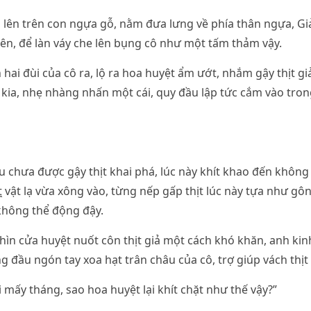
 lên trên con ngựa gỗ, nằm đưa lưng về phía thân ngựa, G
lên, để làn váy che lên bụng cô như một tấm thảm vậy.
 hai đùi của cô ra, lộ ra hoa huyệt ẩm ướt, nhắm gậy thịt g
kia, nhẹ nhàng nhấn một cái, quy đầu lập tức cắm vào tro
u chưa được gậy thịt khai phá, lúc này khít khao đến không 
t̼ vật lạ vừa xông vào, từng nếp gấp thịt lúc này tựa như g
, không thể động đậy.
ìn cửa huyệt nuốt côn thịt giả một cách khó khăn, anh kinh
g đầu ngón tay xoa hạt trân châu của cô, trợ giúp vách thịt 
i mấy tháng, sao hoa huyệt lại khít chặt như thế vậy?”