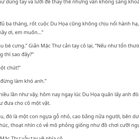
ư dùng tay và lưỡi để thay thế nhưng vẫn không sảng khօá
 đủ ba tháng, rốt cuộc Du Họa cũng không chịu nổi hành hạ,
Thầy ơi, em muốn…”
 bé cưng.” Giản Mặc Thư cản tay cô lại, “Nếu như tổn thư
 thì sao đây?”
ột chút!”
 đừng làm khó anh.”
 nhiều lần như vậy, hôm nay ngay lúc Du Họa quấn lấy anh đò
ư đưa cho cô một vật.
u, đó là một con ngựa gỗ nhỏ, cao bằng nửa người, bên dư
úc, thoạt nhìn có vẻ mô phỏng giống như đồ chơi cưỡi ngự
 Mặc Thư vẫy tay về phía cô.