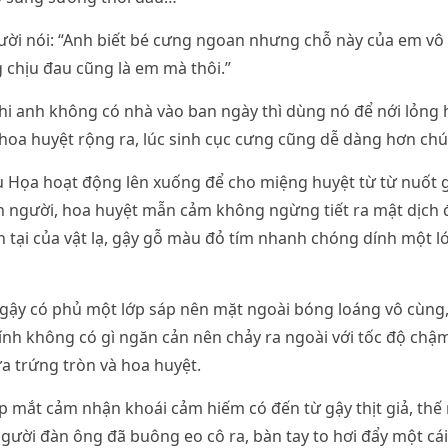
ời nói: “Anh biết bé cưng ngoan nhưng chỗ này của em vô 
 chịu đau cũng là em mà thôi.”
hi anh không có nhà vào ban ngày thì dùng nó để nới lỏng 
oa huyệt rộng ra, lúc sinh cục cưng cũng dễ dàng hơn chú
Họa hoạt động lên xuống để cho miệng huyệt từ từ nuốt gậ
h người, hoa huyệt mẫn cảm không ngừng tiết ra mật dịch 
n tại của vật lạ, gậy gỗ màu đỏ tím nhanh chóng dính một 
n gậy có phủ một lớp sáp nên mặt ngoài bóng loáng vô cùn
nh không có gì ngăn cản nên chảy ra ngoài với tốc độ chậm r
a trứng tròn và hoa huyệt.
 mắt cảm nhận khօái cảm hiếm có đến từ gậy thịt giả, thế
 người đàn ông đã buông eo cô ra, bàn tay to hơi đẩy một cái