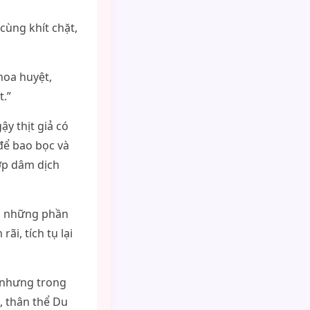
cùng khít chặt,
hoa huyệt,
t.”
y thịt giả có
để bao bọc và
lớp dâm dịch
g, những phần
ãi, tích tụ lại
 nhưng trong
, thân thể Du