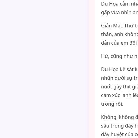
Du Họa cảm nhậ
gấp vừa nhìn an
Giản Mặc Thư bấ
thân, anh khôn
dẫn của em đối 
Hừ, cũng như n
Du Họa kề sát l
nhũn dưới sự tr
nuốt gậy thịt gi
cảm xúc lạnh lẽ
trong rồi.
Không, không đú
sâu trong đáy h
đáy huyệt của c