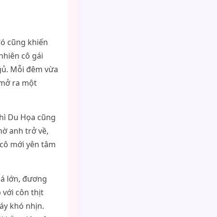
đó cũng khiến
nhiên cô gái
ngủ. Mỗi đêm vừa
i mở ra một
thì Du Họa cũng
ờ anh trở về,
 cô mới yên tâm
á lớn, đương
với côn thịt
áy khó nhịn.