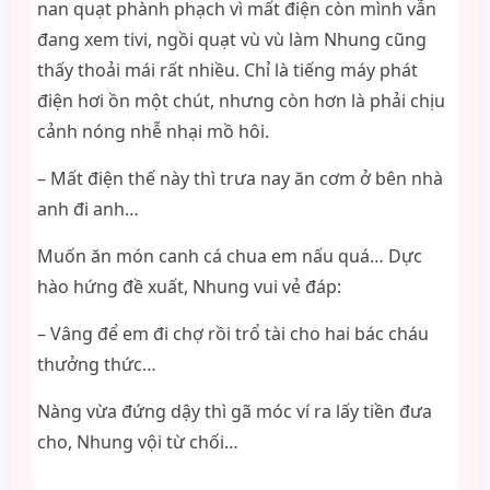
nan quạt phành phạch vì mất điện còn mình vẫn
đang xem tivi, ngồi quạt vù vù làm Nhung cũng
thấy thoải mái rất nhiều. Chỉ là tiếng máy phát
điện hơi ồn một chút, nhưng còn hơn là phải chịu
cảnh nóng nhễ nhại mồ hôi.
– Mất điện thế này thì trưa nay ăn cơm ở bên nhà
anh đi anh…
Muốn ăn món canh cá chua em nấu quá… Dực
hào hứng đề xuất, Nhung vui vẻ đáp:
– Vâng để em đi chợ rồi trổ tài cho hai bác cháu
thưởng thức…
Nàng vừa đứng dậy thì gã móc ví ra lấy tiền đưa
cho, Nhung vội từ chối…