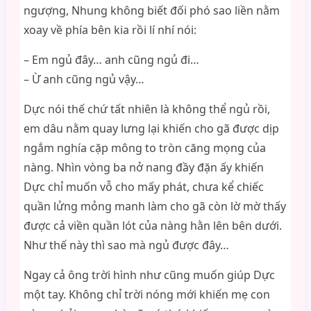
ngượng, Nhung không biết đối phó sao liền nằm
xoay về phía bên kia rồi lí nhí nói:
– Em ngủ đây… anh cũng ngủ đi…
– Ừ anh cũng ngủ vậy…
Dực nói thế chứ tất nhiên là không thể ngủ rồi,
em dâu nằm quay lưng lại khiến cho gã được dịp
ngắm nghía cặp mông to tròn căng mọng của
nàng. Nhìn vòng ba nở nang đầy đặn ấy khiến
Dực chỉ muốn vỗ cho mấy phát, chưa kể chiếc
quần lửng mỏng manh làm cho gã còn lờ mờ thấy
được cả viền quần lót của nàng hằn lên bên dưới.
Như thế này thì sao mà ngủ được đây…
Ngay cả ông trời hình như cũng muốn giúp Dực
một tay. Không chỉ trời nóng mới khiến mẹ con