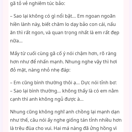
gã tỏ vẻ nghiêm túc bảo:
– Sao lại không có gì nổi bật… Em ngoan ngoãn
hiền lành này, biết chăm lo dạy bảo con cái, nấu
ăn thì rất ngon, và quan trọng nhất là em rất đẹp
nữa…
Mấy từ cuối cùng gã cố ý nói chậm hơn, rõ ràng
hơn như để nhấn mạnh. Nhung nghe vậy thì hơi
đỏ mặt, nàng nhỏ nhẹ đáp:
– Em cũng bình thường thôi ạ… Dực nói tỉnh bơ:
– Sao lại bình thường… không thấy là có em nằm
cạnh thì anh không ngủ được à…
Nhung cũng không nghĩ anh chồng lại mạnh dạn
như thế, câu nói ấy nghe giống tán tỉnh nhiều hơn
là trêu đùa cho vui. Hai má nàng đã ửng hồng vì