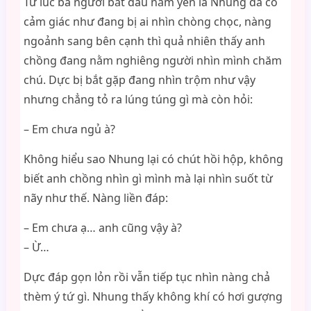
Từ lúc ba người bắt đầu nằm yên là Nhung đã có
cảm giác như đang bị ai nhìn chòng chọc, nàng
ngoảnh sang bên cạnh thì quả nhiên thấy anh
chồng đang nằm nghiêng người nhìn mình chăm
chú. Dực bị bắt gặp đang nhìn trộm như vậy
nhưng chẳng tỏ ra lúng túng gì mà còn hỏi:
– Em chưa ngủ à?
Không hiểu sao Nhung lại có chút hồi hộp, không
biết anh chồng nhìn gì mình mà lại nhìn suốt từ
nãy như thế. Nàng liền đáp:
– Em chưa ạ… anh cũng vậy à?
– Ừ…
Dực đáp gọn lỏn rồi vẫn tiếp tục nhìn nàng chả
thèm ý tứ gì. Nhung thấy không khí có hơi gượng