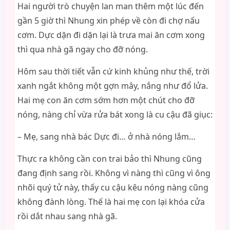
Hai người trò chuyện lan man thêm một lúc đến
gần 5 giờ thì Nhung xin phép về còn đi chợ nấu
cơm. Dực dặn đi dặn lại là trưa mai ăn cơm xong
thì qua nhà gã ngay cho đỡ nóng.
Hôm sau thời tiết vẫn cứ kinh khủng như thế, trời
xanh ngắt không một gợn mây, nắng như đổ lửa.
Hai mẹ con ăn cơm sớm hơn một chút cho đỡ
nóng, nàng chỉ vừa rửa bát xong là cu cậu đã giục:
– Mẹ, sang nhà bác Dực đi… ở nhà nóng lắm…
Thực ra không cần con trai bảo thì Nhung cũng
đang định sang rồi. Không vì nàng thì cũng vì ông
nhõi quý tử này, thấy cu cậu kêu nóng nàng cũng
không đành lòng. Thế là hai mẹ con lại khóa cửa
rồi dắt nhau sang nhà gã.