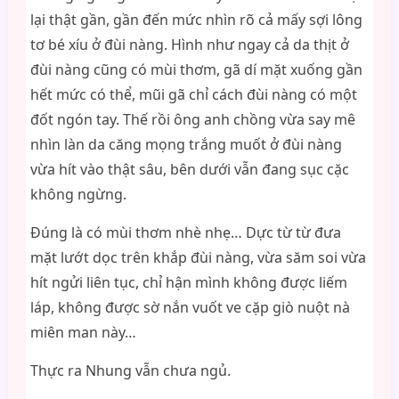
lại thật gần, gần đến mức nhìn rõ cả mấy sợi lông
tơ bé xíu ở đùi nàng. Hình như ngay cả da thịt ở
đùi nàng cũng có mùi thơm, gã dí mặt xuống gần
hết mức có thể, mũi gã chỉ cách đùi nàng có một
đốt ngón tay. Thế rồi ông anh chồng vừa say mê
nhìn làn da căng mọng trắng muốt ở đùi nàng
vừa hít vào thật sâu, bên dưới vẫn đang sục cặc
không ngừng.
Đúng là có mùi thơm nhè nhẹ… Dực từ từ đưa
mặt lướt dọc trên khắp đùi nàng, vừa săm soi vừa
hít ngửi liên tục, chỉ hận mình không được liếm
láp, không được sờ nắn vuốt ve cặp giò nuột nà
miên man này…
Thực ra Nhung vẫn chưa ngủ.