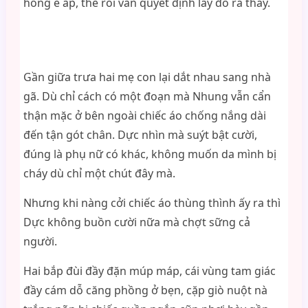
hồng e ấp, thế rồi vẫn quyết định lấy đồ ra thay.
Gần giữa trưa hai mẹ con lại dắt nhau sang nhà
gã. Dù chỉ cách có một đoạn mà Nhung vẫn cẩn
thận mặc ở bên ngoài chiếc áo chống nắng dài
đến tận gót chân. Dực nhìn mà suýt bật cười,
đúng là phụ nữ có khác, không muốn da mình bị
cháy dù chỉ một chút đây mà.
Nhưng khi nàng cởi chiếc áo thùng thình ấy ra thì
Dực không buồn cười nữa mà chợt sững cả
người.
Hai bắp đùi đầy đặn múp máp, cái vùng tam giác
đầy cám dỗ căng phồng ở bẹn, cặp giò nuột nà