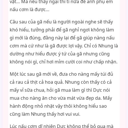
vặt… Mà nếu thấy ngại thì tí nữa để anh phụ em
nấu cơm là được…
Câu sau của gã nếu là người ngoài nghe sẽ thấy
khó hiểu, tưởng phải để gã nghỉ ngơi không làm
gì mới là đúng, đằng này lại để gã giúp nàng nấu
cơm mà cứ như là gã được lợi vậy. Chỉ có Nhung là
dường như hiểu được ý tứ của gã nhưng cũng
không nói gì, chỉ hơi mỉm cười coi như chấp nhận.
Một lúc sau gã mới về, đưa cho nàng mấy túi đủ
cả rau cả thịt cả hoa quả. Nhung còn thấy có cả
mấy vỉ sữa chua, hỏi gã mua làm gì thì Dực nói
mua cho nàng ăn cho vừa mát vừa đẹp da. Mấy
hành động nhỏ nhặt vậy thôi không hiểu sao
cũng làm Nhung thấy hơi vui vui.
Lúc nấu cơm dĩ nhiên Dực không thể bỏ qua mà