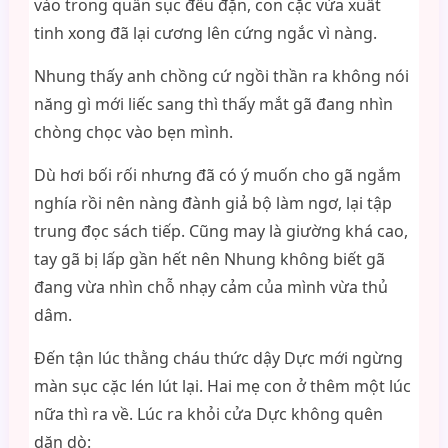
vào trong quần sục đều đặn, con cặc vừa xuất
tinh xong đã lại cương lên cứng ngắc vì nàng.
Nhung thấy anh chồng cứ ngồi thần ra không nói
năng gì mới liếc sang thì thấy mắt gã đang nhìn
chòng chọc vào bẹn mình.
Dù hơi bối rối nhưng đã có ý muốn cho gã ngắm
nghía rồi nên nàng đành giả bộ làm ngơ, lại tập
trung đọc sách tiếp. Cũng may là giường khá cao,
tay gã bị lấp gần hết nên Nhung không biết gã
đang vừa nhìn chỗ nhạy cảm của mình vừa thủ
dâm.
Đến tận lúc thằng cháu thức dậy Dực mới ngừng
màn sục cặc lén lút lại. Hai mẹ con ở thêm một lúc
nữa thì ra về. Lúc ra khỏi cửa Dực không quên
dặn dò: