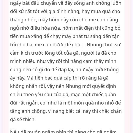
ngày bắt đầu chuyển về đây sống anh chồng luôn
đối xử rất tốt với gia đình nàng, hay mua quà cho
thằng nhóc, mấy hôm này còn cho mẹ con nàng
ngủ nhờ điều hòa nữa, hôm mất điện thì cũng bỏ
tiền mua xăng để chạy máy phát từ sáng đến tận
tối cho hai mẹ con được dễ chịu… Nhung thực sự
cảm kích trước lòng tốt của gã, người ta đã cho
mình nhiều như vậy rồi thì nàng cảm thấy mình
cũng nên có gì đó để đáp lại, như vậy mới không
áy náy. Mà tiền bạc quà cáp thì rõ ràng là gã
không nhận rồi, vậy nên Nhung mới quyết định
chiều theo yêu cầu của gã, mặc một chiếc quần
đùi rất ngắn, coi như là một món quà nho nhỏ để
tặng anh chồng, vì nàng biết cái này thì chắc chắn
gã sẽ thích.
Nếu đã muốn ngắm nhìn thì nàng cho gã ngắm