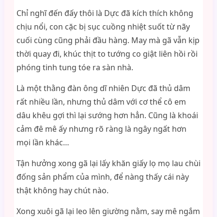
Chỉ nghĩ đến đấy thôi là Dực đã kích thích không
chịu nổi, con cặc bị sục cuồng nhiệt suốt từ nãy
cuối cùng cũng phải đầu hàng. May mà gã vẫn kịp
thời quay đi, khúc thịt to tướng co giật liên hồi rồi
phóng tinh tung tóe ra sàn nhà.
Là một thằng đàn ông dĩ nhiên Dực đã thủ dâm
rất nhiều lần, nhưng thủ dâm với cơ thể cô em
dâu khêu gợi thì lại sướng hơn hẳn. Cũng là khoái
cảm đê mê ấy nhưng rõ ràng là ngây ngất hơn
mọi lần khác…
Tận hưởng xong gã lại lấy khăn giấy lọ mọ lau chùi
đống sản phẩm của mình, để nàng thấy cái này
thật không hay chút nào.
Xong xuôi gã lại leo lên giường nằm, say mê ngắm