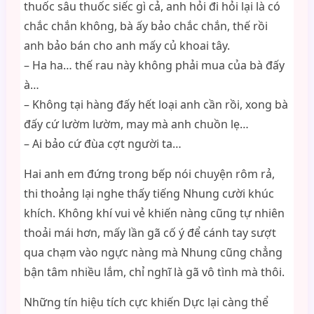
thuốc sâu thuốc siếc gì cả, anh hỏi đi hỏi lại là có
chắc chắn không, bà ấy bảo chắc chắn, thế rồi
anh bảo bán cho anh mấy củ khoai tây.
– Ha ha… thế rau này không phải mua của bà đấy
à…
– Không tại hàng đấy hết loại anh cần rồi, xong bà
đấy cứ lườm lườm, may mà anh chuồn lẹ…
– Ai bảo cứ đùa cợt người ta…
Hai anh em đứng trong bếp nói chuyện rôm rả,
thi thoảng lại nghe thấy tiếng Nhung cười khúc
khích. Không khí vui vẻ khiến nàng cũng tự nhiên
thoải mái hơn, mấy lần gã cố ý để cánh tay sượt
qua chạm vào ngực nàng mà Nhung cũng chẳng
bận tâm nhiều lắm, chỉ nghĩ là gã vô tình mà thôi.
Những tín hiệu tích cực khiến Dực lại càng thể