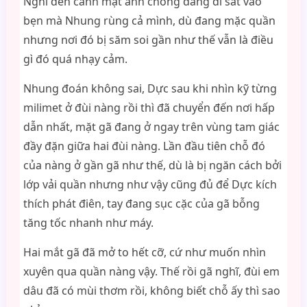
Nghĩ đến cảnh mặt anh chồng đang dí sát vào
bẹn mà Nhung rùng cả mình, dù đang mặc quần
nhưng nơi đó bị săm soi gần như thế vẫn là điều
gì đó quá nhạy cảm.
Nhung đoán không sai, Dực sau khi nhìn kỹ từng
milimet ở đùi nàng rồi thì đã chuyển đến nơi hấp
dẫn nhất, mặt gã đang ở ngay trên vùng tam giác
đầy đặn giữa hai đùi nàng. Lần đầu tiên chỗ đó
của nàng ở gần gã như thế, dù là bị ngăn cách bởi
lớp vải quần nhưng như vậy cũng đủ để Dực kích
thích phát điên, tay đang sục cặc của gã bỗng
tăng tốc nhanh như máy.
Hai mắt gã đã mở to hết cỡ, cứ như muốn nhìn
xuyên qua quần nàng vậy. Thế rồi gã nghĩ, đùi em
dâu đã có mùi thơm rồi, không biết chỗ ấy thì sao