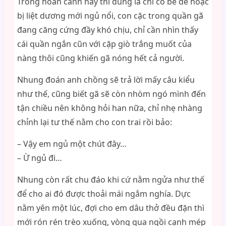
Trong hoàn cảnh này thì đúng là chỉ có bê đê hoặc
bị liệt dương mới ngủ nổi, con cặc trong quần gã
đang căng cứng đầy khó chịu, chỉ cần nhìn thấy
cái quần ngắn cũn với cặp giò trắng muốt của
nàng thôi cũng khiến gã nóng hết cả người.
Nhung đoán anh chồng sẽ trả lời mấy câu kiểu
như thế, cũng biết gã sẽ còn nhòm ngó mình đến
tận chiều nên không hỏi han nữa, chỉ nhẹ nhàng
chỉnh lại tư thế nằm cho con trai rồi bảo:
– Vậy em ngủ một chút đây…
– Ừ ngủ đi…
Nhung còn rất chu đáo khi cứ nằm ngửa như thế
để cho ai đó được thoải mái ngắm nghía. Dực
nằm yên một lúc, đợi cho em dâu thở đều đặn thì
mới rón rén trèo xuống, vòng qua ngồi cạnh mép