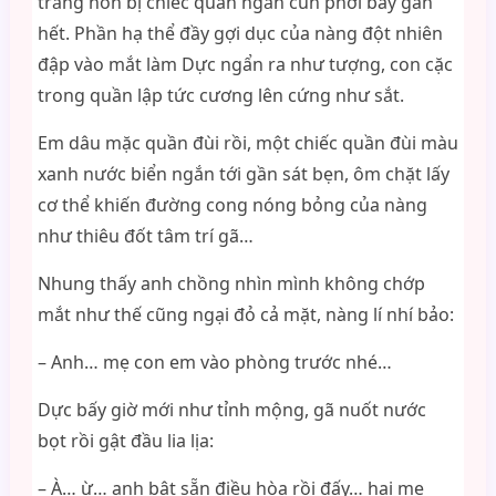
trắng nõn bị chiếc quần ngắn cũn phơi bày gần
hết. Phần hạ thể đầy gợi dục của nàng đột nhiên
đập vào mắt làm Dực ngẩn ra như tượng, con cặc
trong quần lập tức cương lên cứng như sắt.
Em dâu mặc quần đùi rồi, một chiếc quần đùi màu
xanh nước biển ngắn tới gần sát bẹn, ôm chặt lấy
cơ thể khiến đường cong nóng bỏng của nàng
như thiêu đốt tâm trí gã…
Nhung thấy anh chồng nhìn mình không chớp
mắt như thế cũng ngại đỏ cả mặt, nàng lí nhí bảo:
– Anh… mẹ con em vào phòng trước nhé…
Dực bấy giờ mới như tỉnh mộng, gã nuốt nước
bọt rồi gật đầu lia lịa:
– À… ừ… anh bật sẵn điều hòa rồi đấy… hai mẹ