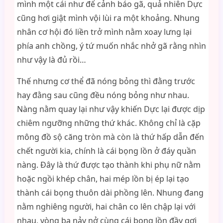
mình một cái như để cảnh báo gã, quả nhiên Dực
cũng hơi giật mình vội lùi ra một khoảng. Nhung
nhân cơ hội đó liền trở mình nằm xoay lưng lại
phía anh chồng, ý tứ muốn nhắc nhở gã rằng nhìn
như vậy là đủ rồi…
Thế nhưng cơ thể đã nóng bỏng thì đằng trước
hay đằng sau cũng đều nóng bỏng như nhau.
Nàng nằm quay lại như vậy khiến Dực lại được dịp
chiêm ngưỡng những thứ khác. Không chỉ là cặp
mông đồ sộ căng tròn mà còn là thứ hấp dẫn đến
chết người kia, chính là cái bọng lồn ở đáy quần
nàng. Đây là thứ được tạo thành khi phụ nữ nằm
hoặc ngồi khép chân, hai mép lồn bị ép lại tạo
thành cái bọng thuôn dài phồng lên. Nhung đang
nằm nghiêng người, hai chân co lên chập lại với
nhau, vòng ba nảy nở cùng cái bọng lồn đầy gợi