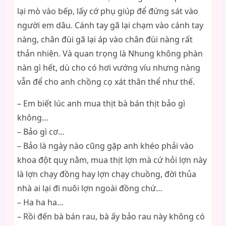
lại mò vào bếp, lấy cớ phụ giúp để đứng sát vào
người em dâu. Cánh tay gã lại chạm vào cánh tay
nàng, chân đùi gã lại áp vào chân đùi nàng rất
thản nhiên. Và quan trọng là Nhung không phàn
nàn gì hết, dù cho có hơi vướng víu nhưng nàng
vẫn để cho anh chồng cọ xát thân thể như thế.
– Em biết lúc anh mua thịt bà bán thịt bảo gì
không…
– Bảo gì cơ…
– Bảo là ngày nào cũng gặp anh khéo phải vào
khoa đột quỵ nằm, mua thịt lợn mà cứ hỏi lợn này
là lợn chạy đồng hay lợn chạy chuồng, đời thủa
nhà ai lại đi nuôi lợn ngoài đồng chứ…
– Ha ha ha…
– Rồi đến bà bán rau, bà ấy bảo rau này không có