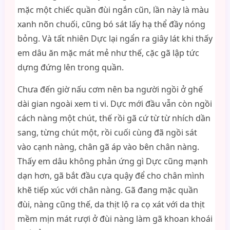
mặc một chiếc quần đùi ngắn cũn, lần này là màu
xanh nõn chuối, cũng bó sát lấy hạ thể đầy nóng
bỏng. Và tất nhiên Dực lại ngẩn ra giây lát khi thấy
em dâu ăn mặc mát mẻ như thế, cặc gã lập tức
dựng đứng lên trong quần.
Chưa đến giờ nấu cơm nên ba người ngồi ở ghế
dài gian ngoài xem ti vi. Dực mới đầu vẫn còn ngồi
cách nàng một chút, thế rồi gã cứ từ từ nhích dần
sang, từng chút một, rồi cuối cùng đã ngồi sát
vào cạnh nàng, chân gã áp vào bên chân nàng.
Thấy em dâu không phản ứng gì Dực cũng mạnh
dạn hơn, gã bắt đầu cựa quậy để cho chân mình
khẽ tiếp xúc với chân nàng. Gã đang mặc quần
đùi, nàng cũng thế, da thịt lộ ra cọ xát với da thịt
mềm mịn mát rượi ở đùi nàng làm gã khoan khoái