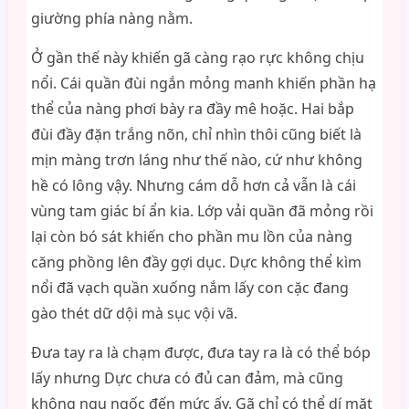
giường phía nàng nằm.
Ở gần thế này khiến gã càng rạo rực không chịu
nổi. Cái quần đùi ngắn mỏng manh khiến phần hạ
thể của nàng phơi bày ra đầy mê hoặc. Hai bắp
đùi đầy đặn trắng nõn, chỉ nhìn thôi cũng biết là
mịn màng trơn láng như thế nào, cứ như không
hề có lông vậy. Nhưng cám dỗ hơn cả vẫn là cái
vùng tam giác bí ẩn kia. Lớp vải quần đã mỏng rồi
lại còn bó sát khiến cho phần mu lồn của nàng
căng phồng lên đầy gợi dục. Dực không thể kìm
nổi đã vạch quần xuống nắm lấy con cặc đang
gào thét dữ dội mà sục vội vã.
Đưa tay ra là chạm được, đưa tay ra là có thể bóp
lấy nhưng Dực chưa có đủ can đảm, mà cũng
không ngu ngốc đến mức ấy. Gã chỉ có thể dí mặt