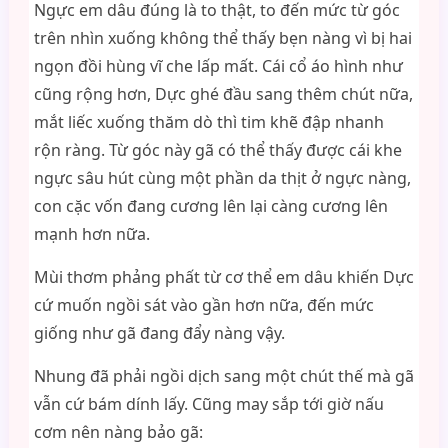
Ngực em dâu đúng là to thật, to đến mức từ góc
trên nhìn xuống không thể thấy bẹn nàng vì bị hai
ngọn đồi hùng vĩ che lấp mất. Cái cổ áo hình như
cũng rộng hơn, Dực ghé đầu sang thêm chút nữa,
mắt liếc xuống thăm dò thì tim khẽ đập nhanh
rộn ràng. Từ góc này gã có thể thấy được cái khe
ngực sâu hút cùng một phần da thịt ở ngực nàng,
con cặc vốn đang cương lên lại càng cương lên
mạnh hơn nữa.
Mùi thơm phảng phất từ cơ thể em dâu khiến Dực
cứ muốn ngồi sát vào gần hơn nữa, đến mức
giống như gã đang đẩy nàng vậy.
Nhung đã phải ngồi dịch sang một chút thế mà gã
vẫn cứ bám dính lấy. Cũng may sắp tới giờ nấu
cơm nên nàng bảo gã: