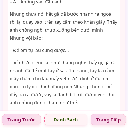
– À… không sao đâu anh…
Nhung chưa nói hết gã đã bước nhanh ra ngoài
rồi lại quay vào, trên tay cầm theo khăn giấy. Thấy
anh chồng ngồi thụp xuống bên dưới mình
Nhung vội bảo:
– Để em tự lau cũng được…
Thế nhưng Dực lại như chẳng nghe thấy gì, gã rất
nhanh đã để một tay ở sau đùi nàng, tay kia cầm
giấy chăm chú lau mấy vệt nước dính ở đùi em
dâu. Có lý do chính đáng nên Nhung không thể
đẩy gã ra được, vậy là đành bối rối đứng yên cho
anh chồng đụng chạm như thế.
Lần đầu được công khai chạm vào đùi nàng khiến
Trang Trước
Trang Tiếp
Danh Sách
Dực cố ý làm thật chậm rãi, mắt mở to hết cỡ