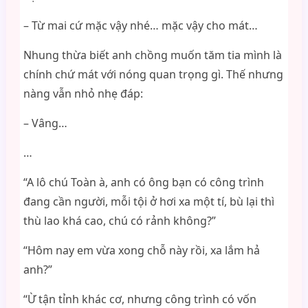
– Từ mai cứ mặc vậy nhé… mặc vậy cho mát…
Nhung thừa biết anh chồng muốn tăm tia mình là
chính chứ mát với nóng quan trọng gì. Thế nhưng
nàng vẫn nhỏ nhẹ đáp:
– Vâng…
…
“A lô chú Toàn à, anh có ông bạn có công trình
đang cần người, mỗi tội ở hơi xa một tí, bù lại thì
thù lao khá cao, chú có rảnh không?”
“Hôm nay em vừa xong chỗ này rồi, xa lắm hả
anh?”
“Ừ tận tỉnh khác cơ, nhưng công trình có vốn