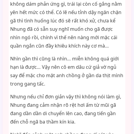
không dám phản ứng gì, trái lại còn cố gắng nằm
yên hết mức có thể. Có lẽ nếu tỉnh dậy ngăn chặn
gã thì tình huống lúc đó sẽ rất khó xử, chưa kể
Nhung đã có sẵn suy nghĩ muốn cho gã được
nhìn ngó rồi, chính vì thế nên nàng mới mặc cái
quần ngắn cũn đầy khiêu khích này cơ mà…
Nhìn gần thì cũng là nhìn… miễn không quá giới
hạn là được… Vậy nên cô em dâu cứ giả vờ ngủ
say để mặc cho mặt anh chồng ở gần da thịt mình
trong gang tấc.
Nhưng nếu chỉ đơn giản vậy thì không nói làm gì,
Nhung đang cảm nhận rõ rệt hơi ấm từ mũi gã
đang dần dần di chuyển lên cao, đang tiến gần
đến chỗ ngã ba thầm kín kia.