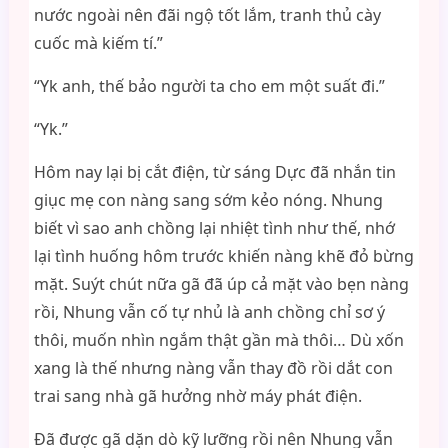
nước ngoài nên đãi ngộ tốt lắm, tranh thủ cày
cuốc mà kiếm tí.”
“Yk anh, thế bảo người ta cho em một suất đi.”
“Yk.”
Hôm nay lại bị cắt điện, từ sáng Dực đã nhắn tin
giục mẹ con nàng sang sớm kẻo nóng. Nhung
biết vì sao anh chồng lại nhiệt tình như thế, nhớ
lại tình huống hôm trước khiến nàng khẽ đỏ bừng
mặt. Suýt chút nữa gã đã úp cả mặt vào bẹn nàng
rồi, Nhung vẫn cố tự nhủ là anh chồng chỉ sơ ý
thôi, muốn nhìn ngắm thật gần mà thôi… Dù xốn
xang là thế nhưng nàng vẫn thay đồ rồi dắt con
trai sang nhà gã hưởng nhờ máy phát điện.
Đã được gã dặn dò kỹ lưỡng rồi nên Nhung vẫn