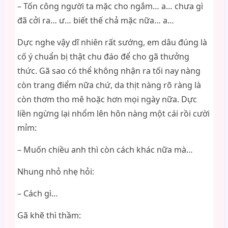
– Tốn công người ta mặc cho ngắm… a… chưa gì
đã cởi ra… ư… biết thế chả mặc nữa… a…
Dực nghe vậy dĩ nhiên rất sướng, em dâu đúng là
cố ý chuẩn bị thật chu đáo để cho gã thưởng
thức. Gã sao có thể không nhận ra tối nay nàng
còn trang điểm nữa chứ, da thịt nàng rõ ràng là
còn thơm tho mê hoặc hơn mọi ngày nữa. Dực
liền ngừng lại nhổm lên hôn nàng một cái rồi cười
mỉm:
– Muốn chiều anh thì còn cách khác nữa mà…
Nhung nhỏ nhẹ hỏi:
– Cách gì…
Gã khẽ thì thầm: