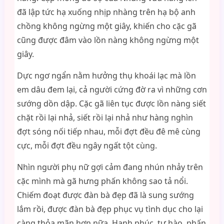
đã lập tức hạ xuống nhịp nhàng trên hạ bộ anh
chồng không ngừng một giây, khiến cho cặc gã
cũng được đâm vào lồn nàng không ngừng một
giây.
Dực ngơ ngẩn nằm hưởng thụ khoái lạc mà lồn
em dâu đem lại, cả người cứng đờ ra vì những cơn
sướng dồn dập. Cặc gã liên tục được lồn nàng siết
chặt rồi lại nhả, siết rồi lại nhả như hàng nghìn
đợt sóng nối tiếp nhau, mỗi đợt đều đê mê cùng
cực, mỗi đợt đều ngây ngất tột cùng.
Nhìn người phụ nữ gợi cảm đang nhún nhảy trên
cặc mình mà gã hưng phấn không sao tả nổi.
Chiếm đoạt được đàn bà đẹp đã là sung sướng
lắm rồi, được đàn bà đẹp phục vụ tình dục cho lại
càng thỏa mãn hơn nữa. Hạnh phúc, tự hào, phấn