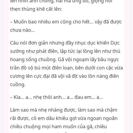
lẽn nhìn anh chồng, hai má ửng đỏ, giọng nói
thẹn thùng khẽ cất lên:
– Muốn bao nhiêu em cũng cho hết… vậy đã được
chưa nào…
Câu nói đơn giản nhưng đầy nhục dục khiến Dực
sướng như phát điên, lập tức lại lồng lên như thú
hoang sổng chuồng. Gã vội ngoạm lấy bầu ngực
trần đồ sộ bú mút điên loạn, bên dưới con cặc vừa
cương lên cực đại đã vội vã địt vào lồn nàng điên
cuồng.
– Kìa… a… nhẹ thôi anh… a… đau em… a…
Làm sao mà nhẹ nhàng được, làm sao mà chậm
rãi được, cô em dâu khiêu gợi vừa ngoan ngoãn
chiều chuộng mọi ham muốn của gã, chiều