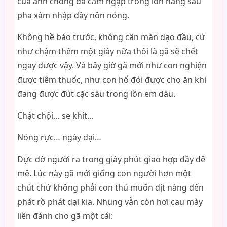
của anh chồng đã cắm ngập trong lồn nàng sau
pha xâm nhập đầy nôn nóng.
Không hề báo trước, không cần màn dạo đầu, cứ
như chậm thêm một giây nữa thôi là gã sẽ chết
ngay được vậy. Và bây giờ gã mới như con nghiện
được tiêm thuốc, như con hổ đói được cho ăn khi
đang được đút cặc sâu trong lồn em dâu.
Chật chội… se khít…
Nóng rực… ngây dại…
Dực đờ người ra trong giây phút giao hợp đầy đê
mê. Lúc này gã mới giống con người hơn một
chút chứ không phải con thú muốn địt nàng đến
phát rồ phát dại kia. Nhung vẫn còn hơi cau mày
liền đánh cho gã một cái: