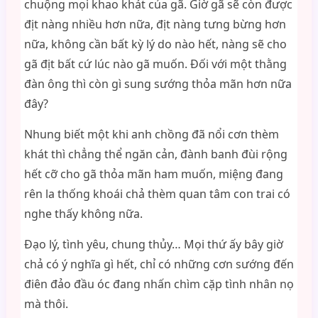
chuộng mọi khao khát của gã. Giờ gã sẽ còn được
địt nàng nhiều hơn nữa, địt nàng tưng bừng hơn
nữa, không cần bất kỳ lý do nào hết, nàng sẽ cho
gã địt bất cứ lúc nào gã muốn. Đối với một thằng
đàn ông thì còn gì sung sướng thỏa mãn hơn nữa
đây?
Nhung biết một khi anh chồng đã nổi cơn thèm
khát thì chẳng thể ngăn cản, đành banh đùi rộng
hết cỡ cho gã thỏa mãn ham muốn, miệng đang
rên la thống khoái chả thèm quan tâm con trai có
nghe thấy không nữa.
Đạo lý, tình yêu, chung thủy… Mọi thứ ấy bây giờ
chả có ý nghĩa gì hết, chỉ có những cơn sướng đến
điên đảo đầu óc đang nhấn chìm cặp tình nhân nọ
mà thôi.