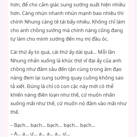
hơn, để cho cảm giác sung sướng xuất hiện nhiều
hơn. Càng nhún nhanh nhún mạnh bao nhiêu thì
chính Nhung càng tê tái bấy nhiêu. Không chỉ làm
cho anh chồng sướng mà chính nàng cũng đang
tự làm cho mình sướng đến mụ mị đầu óc.
Cái thứ ấy to quá, cái thứ ấy dài quá… Mỗi lần
Nhung nhấn xuống là khúc thịt vĩ đại ấy của anh
chồng như đâm sâu đến tận cùng trong âm đạo
nàng đem lại sung sướng quay cuồng không sao
tả xiết. Đúng là chỉ có con cặc này mới có thể
khiến nàng điên loạn như thế, cứ muốn nhấn
xuống mãi như thế, cứ muốn nó đâm vào mãi như
thế.
– Bạch… bạch… bạch… bạch… bạch…
– A… a… ư… a… a… a… ư…