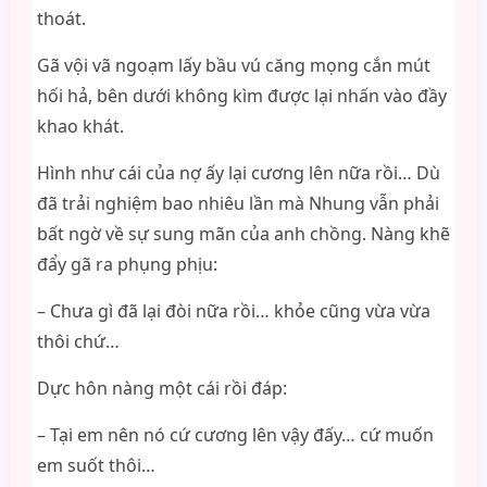
thoát.
Gã vội vã ngoạm lấy bầu vú căng mọng cắn mút
hối hả, bên dưới không kìm được lại nhấn vào đầy
khao khát.
Hình như cái của nợ ấy lại cương lên nữa rồi… Dù
đã trải nghiệm bao nhiêu lần mà Nhung vẫn phải
bất ngờ về sự sung mãn của anh chồng. Nàng khẽ
đẩy gã ra phụng phịu:
– Chưa gì đã lại đòi nữa rồi… khỏe cũng vừa vừa
thôi chứ…
Dực hôn nàng một cái rồi đáp:
– Tại em nên nó cứ cương lên vậy đấy… cứ muốn
em suốt thôi…