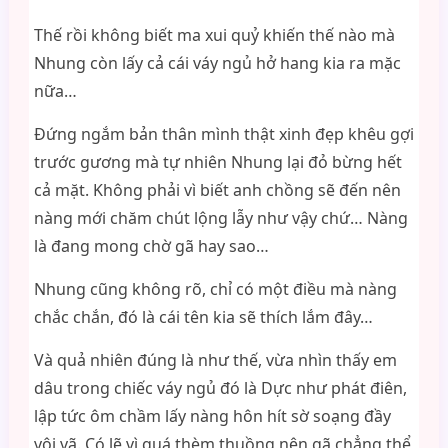
Thế rồi không biết ma xui quỷ khiến thế nào mà
Nhung còn lấy cả cái váy ngủ hở hang kia ra mặc
nữa…
Đứng ngắm bản thân mình thật xinh đẹp khêu gợi
trước gương mà tự nhiên Nhung lại đỏ bừng hết
cả mặt. Không phải vì biết anh chồng sẽ đến nên
nàng mới chăm chút lộng lẫy như vậy chứ… Nàng
là đang mong chờ gã hay sao…
Nhung cũng không rõ, chỉ có một điều mà nàng
chắc chắn, đó là cái tên kia sẽ thích lắm đây…
Và quả nhiên đúng là như thế, vừa nhìn thấy em
dâu trong chiếc váy ngủ đó là Dực như phát điên,
lập tức ôm chầm lấy nàng hôn hít sờ soạng đầy
vội vã. Có lẽ vì quá thèm thuồng nên gã chẳng thể