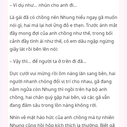
– Ví dụ như… nhún cho anh đi…
Là gái đã có chồng nên Nhung hiểu ngay gã muốn
nói gì, hai má lại hơi ửng đỏ e thẹn. Trước ánh mắt
đầy mong đợi của anh chồng như thế, trong bối
cảnh đầy tình ái như thế, cô em dâu ngập ngừng
giây lát rồi bẽn lẽn nói:
– Vậy thì… để người ta ở trên đi đã…
Dực cười vui mừng rồi ôm nàng lăn sang bên, hai
người nhanh chóng đổi vị trí cho nhau, gã đang
nằm ngửa còn Nhung thì ngồi trên hạ bộ anh
chồng, hai chân quỳ gập hai bên, và cặc gã vẫn
đang đâm sâu trong lồn nàng không rời.
Nhìn vẻ mặt háo hức của anh chồng mà tự nhiên
Nhung cũng hồi hộp kích thích lạ thường. Biết gã