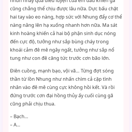
nhún nhảy quá điêu luyện của em dâu khiến gã
cũng chẳng thể chịu được lâu nữa. Dực bấu chặt
hai tay vào eo nàng, hợp sức với Nhung đẩy cơ thể
nàng nâng lên hạ xuống nhanh hơn nữa. Ma sát
kinh hoàng khiến cả hai bộ phận sinh dục nóng
đến cực độ, tưởng như sắp bùng cháy trong
khoái cảm đê mê ngây ngất, tưởng như sắp nổ
tung như con đê căng tức trước cơn bão lớn.
Điên cuồng, mạnh bạo, vội vã… Từng đợt sóng
thần từ lồn Nhung như nhấn chìm cả cặp tình
nhân vào đê mê cùng cực không hồi kết. Và rồi
đứng trước cơn đại hồng thủy ấy cuối cùng gã
cũng phải chịu thua.
– Bạch…
– A…