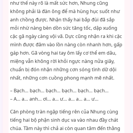
như thế này rõ là mất sức hơn, Nhung cũng
không phải là đàn ông để mà hùng hục suốt như
anh chồng được. Nhận thấy hai bắp đùi đã sắp
mỏi nhừ nàng bèn dồn sức tăng tốc, dập xuống
cặc gã ngày càng vội vã. Dực cũng nhận ra khi cặc
mình được đâm vào lồn nàng còn nhanh hơn, gấp
gáp hơn. Gã vòng hai tay ôm lấy cơ thể em dâu,
miệng vẫn không rời khỏi ngực nàng nửa giây,
chuẩn bị đón nhận những cơn sóng tình dữ dội
nhất, những cơn cuồng phong mạnh mẽ nhất.
– Bạch… bạch… bạch… bạch… bạch… bạch…
– A… a… anh… ơi… a… ư… a… a… a… ư…
Căn phòng tràn ngập tiếng rên của Nhung cùng
tiếng hai bộ phận sinh dục va vào nhau đầy chát
chúa. Tầm này thì chả ai còn quan tâm đến thằng