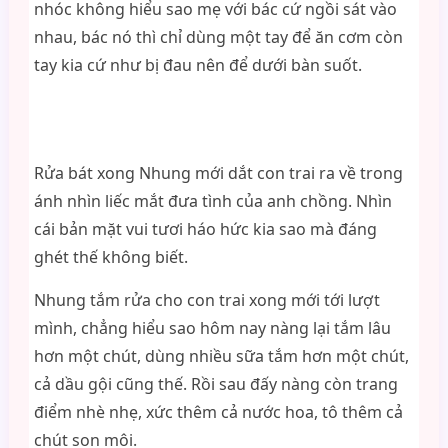
nhóc không hiểu sao mẹ với bác cứ ngồi sát vào
nhau, bác nó thì chỉ dùng một tay để ăn cơm còn
tay kia cứ như bị đau nên để dưới bàn suốt.
Rửa bát xong Nhung mới dắt con trai ra về trong
ánh nhìn liếc mắt đưa tình của anh chồng. Nhìn
cái bản mặt vui tươi háo hức kia sao mà đáng
ghét thế không biết.
Nhung tắm rửa cho con trai xong mới tới lượt
mình, chẳng hiểu sao hôm nay nàng lại tắm lâu
hơn một chút, dùng nhiều sữa tắm hơn một chút,
cả dầu gội cũng thế. Rồi sau đấy nàng còn trang
điểm nhè nhẹ, xức thêm cả nước hoa, tô thêm cả
chút son môi.