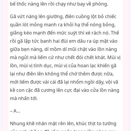
bế thốc nàng lên rồi chạy như bay về phòng.
Gã vứt nàng lên giường, điên cuồng lột bỏ chiếc
quần lót mỏng manh ra khỏi hạ thể nóng bỏng,
giằng kéo mạnh đến mức suýt thì xé rách nó. Thế
rồi gã lập tức banh hai đùi em dâu ra úp mặt vào
giữa bẹn nàng, dí mồm dí mũi chặt vào lồn nàng
mà ngửi mà liếm cứ như chết đói chết khát. Mùi vị
lồn, mùi vị tình dục, mùi vị của hoan lạc khiến gã
lại như điên lên không thể chờ thêm được nữa,
mới liếm được vài cái đã lại nhổm ngồi dậy, vội vã
kề con cặc đã cương lên cực đại vào cửa lồn nàng
mà nhấn tới.
– A…
Nhung khẽ nhăn mặt rên lên, khúc thịt to tướng