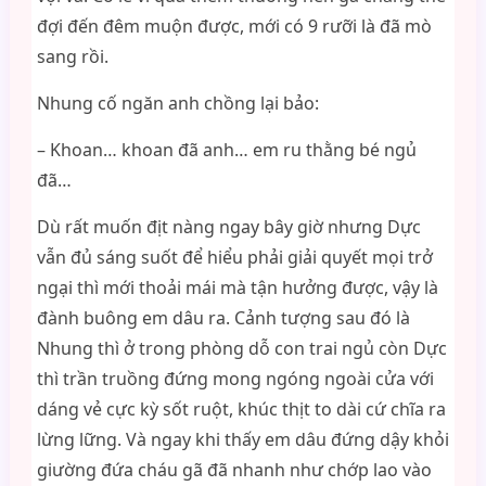
đợi đến đêm muộn được, mới có 9 rưỡi là đã mò
sang rồi.
Nhung cố ngăn anh chồng lại bảo:
– Khoan… khoan đã anh… em ru thằng bé ngủ
đã…
Dù rất muốn địt nàng ngay bây giờ nhưng Dực
vẫn đủ sáng suốt để hiểu phải giải quyết mọi trở
ngại thì mới thoải mái mà tận hưởng được, vậy là
đành buông em dâu ra. Cảnh tượng sau đó là
Nhung thì ở trong phòng dỗ con trai ngủ còn Dực
thì trần truồng đứng mong ngóng ngoài cửa với
dáng vẻ cực kỳ sốt ruột, khúc thịt to dài cứ chĩa ra
lừng lững. Và ngay khi thấy em dâu đứng dậy khỏi
giường đứa cháu gã đã nhanh như chớp lao vào