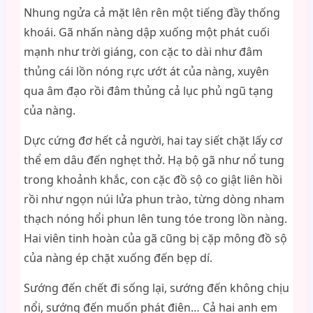
Nhung ngửa cả mặt lên rên một tiếng đầy thống
khoái. Gã nhấn nàng dập xuống một phát cuối
mạnh như trời giáng, con cặc to dài như đâm
thủng cái lồn nóng rực ướt át của nàng, xuyên
qua âm đạo rồi đâm thủng cả lục phủ ngũ tạng
của nàng.
Dực cứng đơ hết cả người, hai tay siết chặt lấy cơ
thể em dâu đến nghẹt thở. Hạ bộ gã như nổ tung
trong khoảnh khắc, con cặc đồ sộ co giật liên hồi
rồi như ngọn núi lửa phun trào, từng dòng nham
thạch nóng hổi phun lên tung tóe trong lồn nàng.
Hai viên tinh hoàn của gã cũng bị cặp mông đồ sộ
của nàng ép chặt xuống đến bẹp dí.
Sướng đến chết đi sống lại, sướng đến không chịu
nổi, sướng đến muốn phát điên… Cả hai anh em