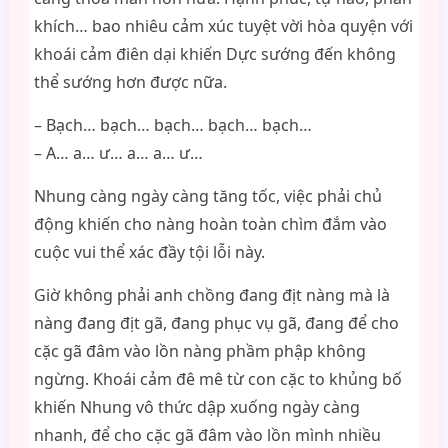
khích… bao nhiêu cảm xúc tuyệt vời hòa quyện với
khoái cảm điên dại khiến Dực sướng đến không
thể sướng hơn được nữa.
– Bạch… bạch… bạch… bạch… bạch…
– A… a… ư… a… a… ư…
Nhung càng ngày càng tăng tốc, việc phải chủ
động khiến cho nàng hoàn toàn chìm đắm vào
cuộc vui thể xác đầy tội lỗi này.
Giờ không phải anh chồng đang địt nàng mà là
nàng đang địt gã, đang phục vụ gã, đang để cho
cặc gã đâm vào lồn nàng phầm phập không
ngừng. Khoái cảm đê mê từ con cặc to khủng bố
khiến Nhung vô thức dập xuống ngày càng
nhanh, để cho cặc gã đâm vào lồn mình nhiều