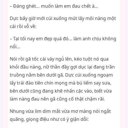
– Đáng ghét… muốn làm em đau chết à…
Dực bấy giờ mới cúi xuống mút lấy môi nàng một
cái rồi vỗ về:
– Tại tối nay em đẹp quá đó… làm anh chịu không
nổi…
Nói rồi gã tốc cái váy ngủ lên, kéo tuột nó qua
khỏi đầu nàng, nữ thần đầy gợi dục lại đang trần
truồng nằm bên dưới gã. Dực cúi xuống ngoạm
lấy trái đào tiên chín mọng mà bú liếm say sưa,
bên dưới cũng đang khẽ nhấn cặc vào, biết vừa
làm nàng đau nên gã cũng cố thật chậm rãi.
Nhung vừa lim dim mắt vừa mơ màng nói ngắt
quãng, giọng điệu như có ý giận dỗi: