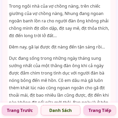
Trong ngôi nhà của vợ chồng nàng, trên chiếc
giường của vợ chồng nàng, Nhung đang ngoan
ngoãn banh lồn ra cho người đàn ông không phải
chồng mình địt dồn dập, địt say mê, địt thỏa thích,
địt đến long trời lở đất…
Đêm nay, gã lại được địt nàng đến tận sáng rồi…
Dực đang sống trong những ngày tháng sung
sướng nhất của một thằng đàn ông khi cả ngày
được đắm chìm trong tình dục với người đàn bà
nóng bỏng đến mê hồn. Cô em dâu mà gã luôn
thèm khát lúc nào cũng ngoan ngoãn cho gã địt
thoải mái, địt bao nhiêu lần cũng được, địt đến khi
nào không địt nổi nữa mới thôi. Ban ngày là ở bên
nhà gã, ban đêm thì ở bên nhà nàng, hai căn nhà
Trang Trước
Trang Tiếp
Danh Sách
như biến thành hai căn phòng tân hôn của cặp