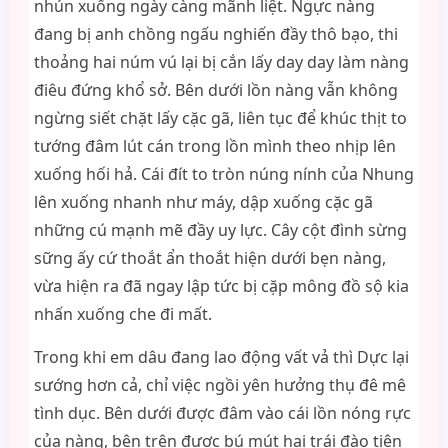
nhún xuống ngày càng mãnh liệt. Ngực nàng
đang bị anh chồng ngấu nghiến đầy thô bạo, thi
thoảng hai núm vú lại bị cắn lấy day day làm nàng
điêu đứng khổ sở. Bên dưới lồn nàng vẫn không
ngừng siết chặt lấy cặc gã, liên tục để khúc thịt to
tướng đâm lút cán trong lồn mình theo nhịp lên
xuống hối hả. Cái đít to tròn núng nính của Nhung
lên xuống nhanh như máy, dập xuống cặc gã
những cú mạnh mẽ đầy uy lực. Cây cột đình sừng
sững ấy cứ thoắt ẩn thoắt hiện dưới bẹn nàng,
vừa hiện ra đã ngay lập tức bị cặp mông đồ sộ kia
nhấn xuống che đi mất.
Trong khi em dâu đang lao động vất vả thì Dực lại
sướng hơn cả, chỉ việc ngồi yên hưởng thụ đê mê
tình dục. Bên dưới được đâm vào cái lồn nóng rực
của nàng, bên trên được bú mút hai trái đào tiên