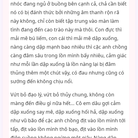
nhóc đang ngủ ở buồng bên cạnh cả, chả cần biết
nó có bị đánh thức bởi những âm thanh rộn rã
này không, chỉ còn biết tập trung vào màn làm
tình đang đến cao trào này mà thôi. Con đực thì
mải mê bú liếm, con cái thì mải mê dập xuống,
nàng càng dập mạnh bao nhiêu thì cặc anh chồng
càng đâm sâu trong lồn mình bấy nhiêu, cảm giác
như mỗi lần dập xuống là lồn nàng lại bị đâm
thủng thêm một chút vậy, có đau nhưng cũng có
sướng đến không chịu nổi.
Vứt bỏ đạo lý, vứt bỏ thủy chung, không còn
màng đến điều gì nữa hết… Cô em dâu gợi cảm
dập xuống say mê, dập xuống hối hả, dập xuống
như vũ bão để cặc anh chồng địt vào lồn mình tới
tấp, địt vào lồn mình thô bạo, địt vào lồn mình
điên cuồng không ngừng một giây. Nàng dập