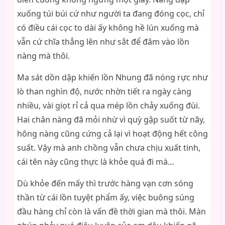
xuống túi búi cứ như người ta đang đóng cọc, chỉ
có điều cái cọc to dài ấy không hề lún xuống mà
vẫn cứ chĩa thẳng lên như sắt để đâm vào lồn
nàng mà thôi.
Ma sát dồn dập khiến lồn Nhung đã nóng rực như
lò than nghìn độ, nước nhờn tiết ra ngày càng
nhiều, vài giọt rỉ cả qua mép lồn chảy xuống đùi.
Hai chân nàng đã mỏi nhừ vì quỳ gập suốt từ nãy,
hông nàng cũng cứng cả lại vì hoạt động hết công
suất. Vậy mà anh chồng vẫn chưa chịu xuất tinh,
cái tên này cũng thực là khỏe quá đi mà…
Dù khỏe đến mấy thì trước hàng vạn cơn sóng
thần từ cái lồn tuyệt phẩm ấy, việc buông súng
đầu hàng chỉ còn là vấn đề thời gian mà thôi. Màn