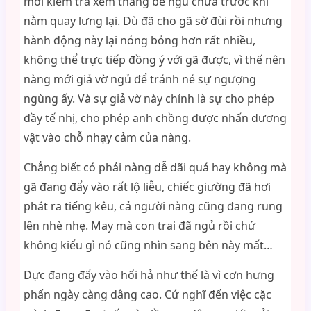
mới kiểm tra xem thằng bé ngủ chưa trước khi
nằm quay lưng lại. Dù đã cho gã sờ đùi rồi nhưng
hành động này lại nóng bỏng hơn rất nhiều,
không thể trực tiếp đồng ý với gã được, vì thế nên
nàng mới giả vờ ngủ để tránh né sự ngượng
ngùng ấy. Và sự giả vờ này chính là sự cho phép
đầy tế nhị, cho phép anh chồng được nhấn dương
vật vào chỗ nhạy cảm của nàng.
Chẳng biết có phải nàng dễ dãi quá hay không mà
gã đang đẩy vào rất lộ liễu, chiếc giường đã hơi
phát ra tiếng kêu, cả người nàng cũng đang rung
lên nhè nhẹ. May mà con trai đã ngủ rồi chứ
không kiểu gì nó cũng nhìn sang bên này mất…
Dực đang đẩy vào hối hả như thế là vì cơn hưng
phấn ngày càng dâng cao. Cứ nghĩ đến việc cặc