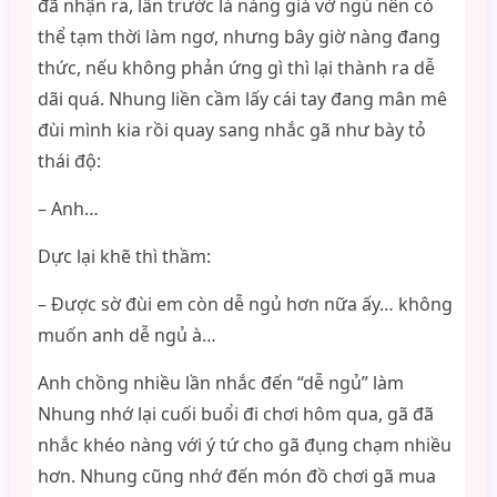
đã nhận ra, lần trước là nàng giả vờ ngủ nên có
thể tạm thời làm ngơ, nhưng bây giờ nàng đang
thức, nếu không phản ứng gì thì lại thành ra dễ
dãi quá. Nhung liền cầm lấy cái tay đang mân mê
đùi mình kia rồi quay sang nhắc gã như bày tỏ
thái độ:
– Anh…
Dực lại khẽ thì thầm:
– Được sờ đùi em còn dễ ngủ hơn nữa ấy… không
muốn anh dễ ngủ à…
Anh chồng nhiều lần nhắc đến “dễ ngủ” làm
Nhung nhớ lại cuối buổi đi chơi hôm qua, gã đã
nhắc khéo nàng với ý tứ cho gã đụng chạm nhiều
hơn. Nhung cũng nhớ đến món đồ chơi gã mua