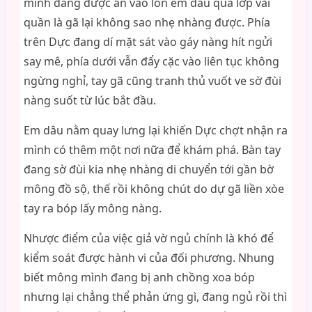
mình đang được ấn vào lồn em dâu qua lớp vải
quần là gã lại không sao nhẹ nhàng được. Phía
trên Dực đang dí mặt sát vào gáy nàng hít ngửi
say mê, phía dưới vẫn đẩy cặc vào liên tục không
ngừng nghỉ, tay gã cũng tranh thủ vuốt ve sờ đùi
nàng suốt từ lúc bắt đầu.
Em dâu nằm quay lưng lại khiến Dực chợt nhận ra
mình có thêm một nơi nữa để khám phá. Bàn tay
đang sờ đùi kia nhẹ nhàng di chuyển tới gần bờ
mông đồ sộ, thế rồi không chút do dự gã liền xòe
tay ra bóp lấy mông nàng.
Nhược điểm của việc giả vờ ngủ chính là khó để
kiểm soát được hành vi của đối phương. Nhung
biết mông mình đang bị anh chồng xoa bóp
nhưng lại chẳng thể phản ứng gì, đang ngủ rồi thì