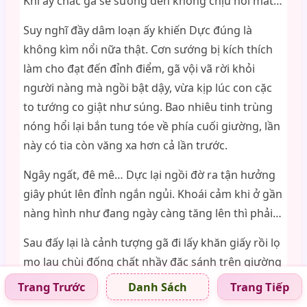
Khi ấy chắc gã sẽ sướng đến không chịu nổi mất…
Suy nghĩ đầy dâm loạn ấy khiến Dực đúng là
không kìm nổi nữa thật. Cơn sướng bị kích thích
làm cho đạt đến đỉnh điểm, gã vội vã rời khỏi
người nàng mà ngồi bật dậy, vừa kịp lúc con cặc
to tướng co giật như súng. Bao nhiêu tinh trùng
nóng hổi lại bắn tung tóe về phía cuối giường, lần
này có tia còn văng xa hơn cả lần trước.
Ngây ngất, đê mê… Dực lại ngồi đờ ra tận hưởng
giây phút lên đỉnh ngắn ngủi. Khoái cảm khi ở gần
nàng hình như đang ngày càng tăng lên thì phải…
Sau đấy lại là cảnh tượng gã đi lấy khăn giấy rồi lọ
mọ lau chùi đống chất nhầy đặc sánh trên giường
lẫn dưới sàn. Nhung nghe tiếng động sột soạt
Trang Trước
Trang Tiếp
Danh Sách
mất một lúc mới xong liền trộm nghĩ, ra gì mà