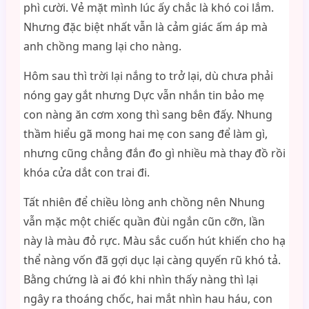
phì cười. Vẻ mặt mình lúc ấy chắc là khó coi lắm.
Nhưng đặc biệt nhất vẫn là cảm giác ấm áp mà
anh chồng mang lại cho nàng.
Hôm sau thì trời lại nắng to trở lại, dù chưa phải
nóng gay gắt nhưng Dực vẫn nhắn tin bảo mẹ
con nàng ăn cơm xong thì sang bên đấy. Nhung
thầm hiểu gã mong hai mẹ con sang để làm gì,
nhưng cũng chẳng đắn đo gì nhiều mà thay đồ rồi
khóa cửa dắt con trai đi.
Tất nhiên để chiều lòng anh chồng nên Nhung
vẫn mặc một chiếc quần đùi ngắn cũn cỡn, lần
này là màu đỏ rực. Màu sắc cuốn hút khiến cho hạ
thể nàng vốn đã gợi dục lại càng quyến rũ khó tả.
Bằng chứng là ai đó khi nhìn thấy nàng thì lại
ngây ra thoáng chốc, hai mắt nhìn hau háu, con