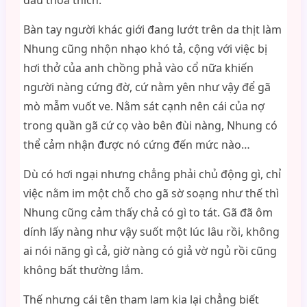
dâu thỏa thích.
Bàn tay người khác giới đang lướt trên da thịt làm
Nhung cũng nhộn nhạo khó tả, cộng với việc bị
hơi thở của anh chồng phả vào cổ nữa khiến
người nàng cứng đờ, cứ nằm yên như vậy để gã
mò mẫm vuốt ve. Nằm sát cạnh nên cái của nợ
trong quần gã cứ cọ vào bên đùi nàng, Nhung có
thể cảm nhận được nó cứng đến mức nào…
Dù có hơi ngại nhưng chẳng phải chủ động gì, chỉ
việc nằm im một chỗ cho gã sờ soạng như thế thì
Nhung cũng cảm thấy chả có gì to tát. Gã đã ôm
dính lấy nàng như vậy suốt một lúc lâu rồi, không
ai nói năng gì cả, giờ nàng có giả vờ ngủ rồi cũng
không bất thường lắm.
Thế nhưng cái tên tham lam kia lại chẳng biết