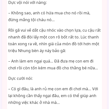
Dực vội nói với nàng:
– Không sao, anh có hứa mua cho nó rồi mà,
đừng mắng tội cháu nó…
Rồi gã vui vẻ dắt cậu nhóc vào chọn lựa, cu cậu rất
nhanh đã đòi lấy một con rô bốt rất to. Lúc thanh
toán xong ra về, nhìn giá của món đồ tới hơn một
triệu Nhung bèn áy náy bảo gã:
– Anh làm em ngại quá… Đã đưa mẹ con em đi
chơi rồi còn tốn kém mua đồ cho thằng bé nữa…
Dực cười nói:
– Có gì đâu, là anh rủ mẹ con em đi chơi mà… Với
lại không cần thấy ngại đâu, em có thể giúp anh
những việc khác ở nhà mà…