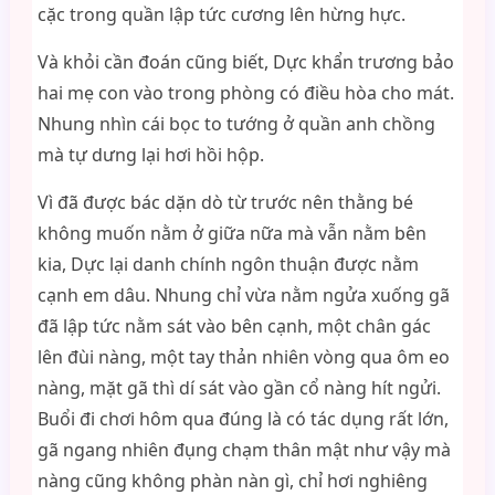
cặc trong quần lập tức cương lên hừng hực.
Và khỏi cần đoán cũng biết, Dực khẩn trương bảo
hai mẹ con vào trong phòng có điều hòa cho mát.
Nhung nhìn cái bọc to tướng ở quần anh chồng
mà tự dưng lại hơi hồi hộp.
Vì đã được bác dặn dò từ trước nên thằng bé
không muốn nằm ở giữa nữa mà vẫn nằm bên
kia, Dực lại danh chính ngôn thuận được nằm
cạnh em dâu. Nhung chỉ vừa nằm ngửa xuống gã
đã lập tức nằm sát vào bên cạnh, một chân gác
lên đùi nàng, một tay thản nhiên vòng qua ôm eo
nàng, mặt gã thì dí sát vào gần cổ nàng hít ngửi.
Buổi đi chơi hôm qua đúng là có tác dụng rất lớn,
gã ngang nhiên đụng chạm thân mật như vậy mà
nàng cũng không phàn nàn gì, chỉ hơi nghiêng