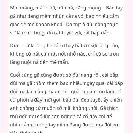
Mịn màng, mát rượi, nõn nà, căng mọng… Bàn tay
gã như đang mềm nhũn cả ra với bao nhiêu cảm
giác đê mê khoan khoái. Da thịt ở đùi nàng thực
sự là một thứ gì đó rất tuyệt vời, rất hấp dẫn.
Dực như không hề cảm thấy bất cứ sợi lông nào,
không có bất cứ một nốt nhỏ nào, chỉ có sự trơn
láng nuột nà đến mê mẩn.
Cuối cùng gã cũng được sờ đùi nàng rồi, cái bắp
đùi mà gã thòm thèm bao nhiêu ngày qua, cái bắp
đùi mà khi nàng mặc chiếc quần ngắn cũn làm nó
cứ phơi ra đầy mời gọi, bắp đùi đẹp tuyệt ấy khiến
anh chồng cứ muốn sờ mãi không thôi. Gã thích
thú đến nỗi có lúc còn nghển cả cổ dậy chỉ để
nhìn cảnh tượng tay mình đang được xoa đùi em