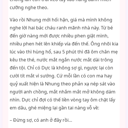
cưỡng nghe theo.
Vào rồi Nhung mới hối hận, giá mà mình không
nghe lời hai bác cháu ranh mãnh nhà này. Từ bé
đến giờ nàng mới được nhiều phen giật mình,
nhiều phen hét lên khiếp vía đến thế. Ông nhõi kia
lúc vào thì hùng hổ, sau 5 phút thì đã ôm chân mẹ
kêu the thé, nước mắt ngắn nước mắt dài trông
đến tội. Chỉ có Dực là không sợ gì, ngược lại còn
cười tít mắt vì sướng. Cứ mỗi lần có con ma hay
quỷ xuất hiện là Nhung theo phản xạ nép sát vào
người anh chồng, mắt nhắm mắt mở không dám
nhìn. Dực chỉ đợi có thế liền vòng tay ôm chặt lấy
em dâu, ghé miệng lại gần tai nàng vỗ về:
– Đừng sợ, có anh ở đây rồi…