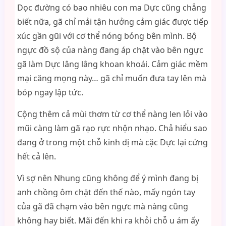
Dọc đường có bao nhiêu con ma Dực cũng chẳng
biết nữa, gã chỉ mải tận hưởng cảm giác được tiếp
xúc gần gũi với cơ thể nóng bỏng bên mình. Bộ
ngực đồ sộ của nàng đang áp chặt vào bên ngực
gã làm Dực lâng lâng khoan khoái. Cảm giác mềm
mại căng mọng này… gã chỉ muốn đưa tay lên mà
bóp ngay lập tức.
Cộng thêm cả mùi thơm từ cơ thể nàng len lỏi vào
mũi càng làm gã rạo rực nhộn nhạo. Chả hiểu sao
đang ở trong một chỗ kinh dị mà cặc Dực lại cứng
hết cả lên.
Vì sợ nên Nhung cũng không để ý mình đang bị
anh chồng ôm chặt đến thế nào, mấy ngón tay
của gã đã chạm vào bên ngực mà nàng cũng
không hay biết. Mãi đến khi ra khỏi chỗ u ám ấy