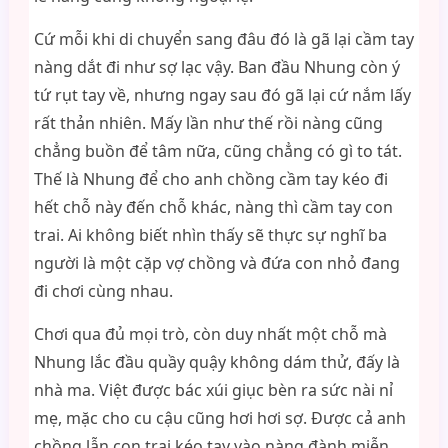
Cứ mỗi khi di chuyển sang đâu đó là gã lại cầm tay
nàng dắt đi như sợ lạc vậy. Ban đầu Nhung còn ý
tứ rụt tay về, nhưng ngay sau đó gã lại cứ nắm lấy
rất thản nhiên. Mấy lần như thế rồi nàng cũng
chẳng buồn để tâm nữa, cũng chẳng có gì to tát.
Thế là Nhung để cho anh chồng cầm tay kéo đi
hết chỗ này đến chỗ khác, nàng thì cầm tay con
trai. Ai không biết nhìn thấy sẽ thực sự nghĩ ba
người là một cặp vợ chồng và đứa con nhỏ đang
đi chơi cùng nhau.
Chơi qua đủ mọi trò, còn duy nhất một chỗ mà
Nhung lắc đầu quầy quậy không dám thử, đấy là
nhà ma. Việt được bác xúi giục bèn ra sức nài nỉ
mẹ, mặc cho cu cậu cũng hơi hơi sợ. Được cả anh
chồng lẫn con trai kéo tay vào nàng đành miễn