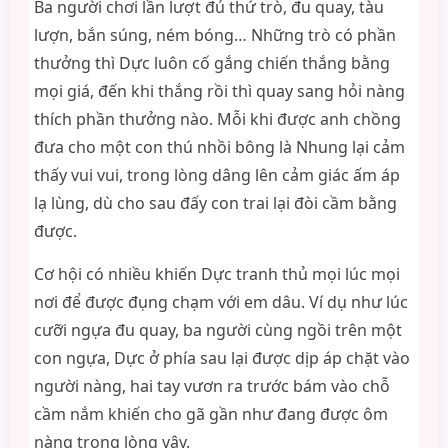
Ba người chơi lần lượt đủ thứ trò, đu quay, tàu
lượn, bắn súng, ném bóng… Những trò có phần
thưởng thì Dực luôn cố gắng chiến thắng bằng
mọi giá, đến khi thắng rồi thì quay sang hỏi nàng
thích phần thưởng nào. Mỗi khi được anh chồng
đưa cho một con thú nhồi bông là Nhung lại cảm
thấy vui vui, trong lòng dâng lên cảm giác ấm áp
lạ lùng, dù cho sau đấy con trai lại đòi cầm bằng
được.
Cơ hội có nhiều khiến Dực tranh thủ mọi lúc mọi
nơi để được đụng chạm với em dâu. Ví dụ như lúc
cưỡi ngựa đu quay, ba người cùng ngồi trên một
con ngựa, Dực ở phía sau lại được dịp áp chặt vào
người nàng, hai tay vươn ra trước bám vào chỗ
cầm nắm khiến cho gã gần như đang được ôm
nàng trong lòng vậy.