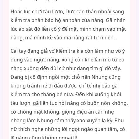
Hoặc lúc chơi tàu lượn, Dực cẩn thận nhoài sang
kiểm tra phần bảo hộ an toàn của nàng. Gã nhân
lúc áp sát đó liền cố ý để mặt mình chạm vào mặt
nàng, má mình kề vào má nàng rất tự nhiên.
Cái tay đang giả vờ kiểm tra kia còn làm như vô ý
đụng vào ngực nàng, xong còn khẽ lần mò từ eo
nàng xuống đến đùi cứ như đang tìm gì đó vậy.
Đang bị cố định ngồi một chỗ nên Nhung cũng
không tránh né đi đâu được, chỉ tế nhị bảo gã
kiểm tra cho thằng bé nữa. Đến khi xuống khỏi
tàu lượn, gã liên tục hỏi nàng có buồn nôn không,
có chóng mặt không, giọng điệu ân cần nhẹ
nhàng làm Nhung cảm thấy xao xuyến lạ kỳ. Phụ
nữ thích nghe những lời ngọt ngào quan tâm, có
lẽ nàng cũng không ngoại lệ.