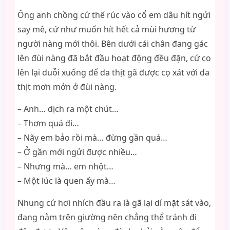
Ông anh chồng cứ thế rúc vào cổ em dâu hít ngửi
say mê, cứ như muốn hít hết cả mùi hương từ
người nàng mới thôi. Bên dưới cái chân đang gác
lên đùi nàng đã bắt đầu hoạt động đều đặn, cứ co
lên lại duỗi xuống để da thịt gã được cọ xát với da
thịt mơn mởn ở đùi nàng.
– Anh… dịch ra một chút…
– Thơm quá đi…
– Nãy em bảo rồi mà… đừng gần quá…
– Ở gần mới ngửi được nhiều…
– Nhưng mà… em nhột…
– Một lúc là quen ấy mà…
Nhung cứ hơi nhích đầu ra là gã lại dí mặt sát vào,
đang nằm trên giường nên chẳng thể tránh đi