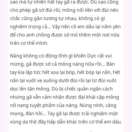
sao mà tự nhiên hất tay gã ra được. Dù sao cũng
cho phép gã sờ đùi rồi, mông nối liền với đùi nên
chắc cũng gần tương tự nhau, không có gì
nghiêm trọng cả… Vậy nên cô em dâu lại nằm yên
để cho anh chồng được sờ mó thêm một nơi nữa
trên cơ thể mình.
Nàng không có động tĩnh gì khiến Dực rất vui
mừng, gã được sờ cả mông nàng nữa rồi… Bàn
tay kia lập tức hết xoa lại bóp, hết bóp lại nắn, hết
nắn lại vuốt ve xuống dưới đùi rồi lại từ đùi vuốt
dọc lên tận mông. Dù bị chiếc quần ngăn cách
nhưng gã vẫn cảm nhận được đại khái cặp mông
nở nang tuyệt phẩm của nàng. Núng nính, căng
mọng, đàn hồi… Tay gã lại được trải nghiệm một
vùng da thịt đầy hấp dẫn khác trên cơ thể em dâu.