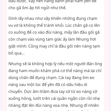
đâu được. Vậy nên nàng đành phải nằm yên để
cho gã ôm ấp hít ngửi như thế.
Dính lấy nhau như vậy khiến những đụng chạm
vu vơ là không thể tránh khỏi. Lúc chân gã co lên
co xuống để cọ vào đùi nàng, mấy lần đầu gối gã
còn chạm vào vùng tam giác ấy làm Nhung hơi
giật mình. Cũng may chỉ là đầu gối nên nàng tạm
bỏ qua…
Nhưng sẽ là không hợp lý nếu một người đàn ông
đang ham muốn khám phá cơ thể nàng mà lại chỉ
dùng chân để đụng chạm. Cái tay đang ôm eo
nàng sau một lúc để yên đã có dấu hiệu di
chuyển. Dực âm thầm đưa tay sờ từ eo nàng sờ
xuống hông, lướt trên cái quần ngắn cũn rồi nhẹ
nhàng đặt lên đùi nàng xoa nhẹ. Nhung dĩ nhiên