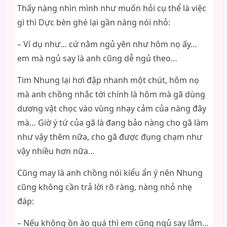
Thấy nàng nhìn mình như muốn hỏi cụ thể là việc
gì thì Dực bèn ghé lại gần nàng nói nhỏ:
– Ví dụ như… cứ nằm ngủ yên như hôm nọ ấy…
em mà ngủ say là anh cũng dễ ngủ theo…
Tim Nhung lại hơi đập nhanh một chút, hôm nọ
mà anh chồng nhắc tới chính là hôm mà gã dùng
dương vật chọc vào vùng nhạy cảm của nàng đây
mà… Giờ ý tứ của gã là đang bảo nàng cho gã làm
như vậy thêm nữa, cho gã được đụng chạm như
vậy nhiều hơn nữa…
Cũng may là anh chồng nói kiểu ẩn ý nên Nhung
cũng không cần trả lời rõ ràng, nàng nhỏ nhẹ
đáp:
– Nếu không ồn ào quá thì em cũng ngủ say lắm…