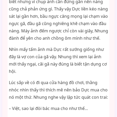
biết nhưng vì chụp ảnh cần đứng gần nên nàng
cũng chả phản ứng gì. Thấy vậy Dực liền kéo nàng
sát lại gần hơn, bầu ngực căng mọng lại chạm vào
ngực gã, đầu gã cũng nghiêng khẽ chạm vào đầu
nàng. Máy ảnh đếm ngược chỉ còn vài giây, Nhung
đành để yên cho anh chồng ôm mình như thế.
Nhìn mấy tấm ảnh mà Dực rất sướng giống như
đây là vợ con của gã vậy. Nhung thì xem lại ảnh
mới thấy ngại, cãi gã này đúng là biết tận dụng cơ
hội.
Lúc sắp về có đi qua cửa hàng đồ chơi, thằng
nhóc nhìn thấy thì thích mê nên bảo Dực mua cho
nó một thứ. Nhung nghe vậy lập tức quát con trai:
– Việt, sao lại đòi bác mua cho như thế…