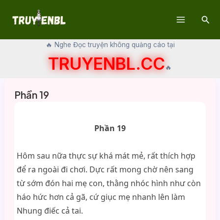
Skip
Sear
to
Main
content
🔥 Nghe Đọc truyện không quảng cáo tại
Menu
TRUYENBL.CC
🔥
Phần 19
Phần 19
Hôm sau nữa thực sự khá mát mẻ, rất thích hợp
để ra ngoài đi chơi. Dực rất mong chờ nên sang
từ sớm đón hai mẹ con, thằng nhóc hình như còn
háo hức hơn cả gã, cứ giục mẹ nhanh lên làm
Nhung điếc cả tai.