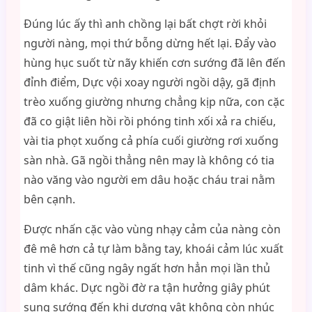
Đúng lúc ấy thì anh chồng lại bất chợt rời khỏi
người nàng, mọi thứ bỗng dừng hết lại. Đẩy vào
hùng hục suốt từ nãy khiến cơn sướng đã lên đến
đỉnh điểm, Dực vội xoay người ngồi dậy, gã định
trèo xuống giường nhưng chẳng kịp nữa, con cặc
đã co giật liên hồi rồi phóng tinh xối xả ra chiếu,
vài tia phọt xuống cả phía cuối giường rơi xuống
sàn nhà. Gã ngồi thẳng nên may là không có tia
nào văng vào người em dâu hoặc cháu trai nằm
bên cạnh.
Được nhấn cặc vào vùng nhạy cảm của nàng còn
đê mê hơn cả tự làm bằng tay, khoái cảm lúc xuất
tinh vì thế cũng ngây ngất hơn hẳn mọi lần thủ
dâm khác. Dực ngồi đờ ra tận hưởng giây phút
sung sướng đến khi dương vật không còn nhúc