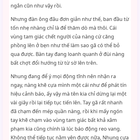
ngắn cũn như vậy rồi.
Nhưng đàn ông đâu đơn giản như thế, ban đầu từ
tốn nhẹ nhàng chỉ là để thăm dò mà thôi. Cái
vùng tam giác chết người của nàng cứ căng
phồng lên ở bẹn như thế làm sao gã có thể bỏ
qua được. Bàn tay đang loanh quanh ở đùi nàng
bất chợt đổi hướng từ từ sờ lên trên.
Nhung đang để ý mọi động tĩnh nên nhận ra
ngay, nàng khẽ cựa mình một cái như để phát tín
hiệu cảnh báo, ấy vậy mà tên kia chỉ dừng lại một
vài giây rồi lại tiếp tục tiến lên. Tay gã rất nhanh
đã chạm đến mép quần nàng, rồi khi mấy ngón
tay khẽ chạm vào vùng tam giác bất khả xâm
phạm kia cũng chính là lúc báo động reo vang.
Không thể tiếp tục nằm yên được nữa, Nhung cựa