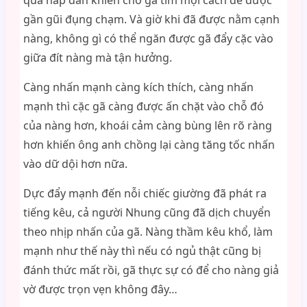
quá hấp dẫn khiến cho gã tìm mọi cách để được
gần gũi đụng chạm. Và giờ khi đã được nằm cạnh
nàng, không gì có thể ngăn được gã đẩy cặc vào
giữa đít nàng mà tận hưởng.
Càng nhấn mạnh càng kích thích, càng nhấn
mạnh thì cặc gã càng được ấn chặt vào chỗ đó
của nàng hơn, khoái cảm càng bùng lên rõ ràng
hơn khiến ông anh chồng lại càng tăng tốc nhấn
vào dữ dội hơn nữa.
Dực đẩy mạnh đến nỗi chiếc giường đã phát ra
tiếng kêu, cả người Nhung cũng đã dịch chuyển
theo nhịp nhấn của gã. Nàng thầm kêu khổ, làm
mạnh như thế này thì nếu có ngủ thật cũng bị
đánh thức mất rồi, gã thực sự có để cho nàng giả
vờ được trọn vẹn không đây…