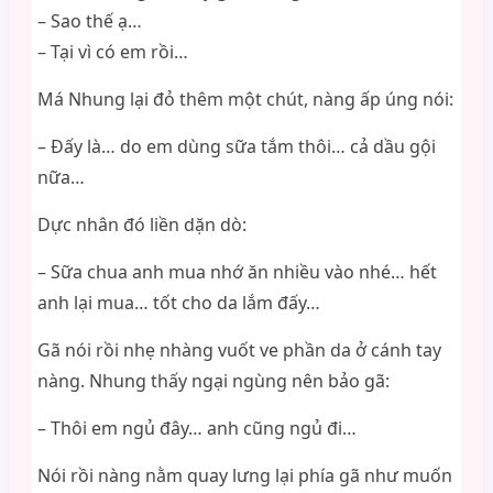
– Sao thế ạ…
– Tại vì có em rồi…
Má Nhung lại đỏ thêm một chút, nàng ấp úng nói:
– Đấy là… do em dùng sữa tắm thôi… cả dầu gội
nữa…
Dực nhân đó liền dặn dò:
– Sữa chua anh mua nhớ ăn nhiều vào nhé… hết
anh lại mua… tốt cho da lắm đấy…
Gã nói rồi nhẹ nhàng vuốt ve phần da ở cánh tay
nàng. Nhung thấy ngại ngùng nên bảo gã:
– Thôi em ngủ đây… anh cũng ngủ đi…
Nói rồi nàng nằm quay lưng lại phía gã như muốn