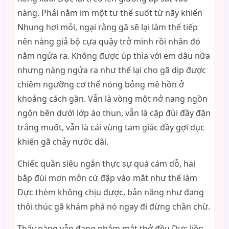
nàng. Phải nằm im một tư thế suốt từ nãy khiến
Nhung hơi mỏi, ngại rằng gã sẽ lại làm thế tiếp
nên nàng giả bộ cựa quậy trở mình rồi nhân đó
nằm ngửa ra. Không được úp thìa với em dâu nữa
nhưng nàng ngửa ra như thế lại cho gã dịp được
chiêm ngưỡng cơ thể nóng bỏng mê hồn ở
khoảng cách gần. Vẫn là vòng một nở nang ngồn
ngộn bên dưới lớp áo thun, vẫn là cặp đùi đầy đặn
trắng muốt, vẫn là cái vùng tam giác đầy gợi dục
khiến gã chảy nước dãi.
Chiếc quần siêu ngắn thực sự quá cám dỗ, hai
bắp đùi mơn mởn cứ đập vào mắt như thế làm
Dực thèm không chịu được, bản năng như đang
thôi thúc gã khám phá nó ngay đi đừng chần chừ.
Thấy nàng vẫn đang nhắm mắt thở đều Dực liền