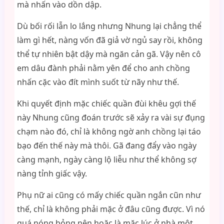
mà nhấn vào dồn dập.
Dù bối rối lẫn lo lắng nhưng Nhung lại chẳng thể
làm gì hết, nàng vốn đã giả vờ ngủ say rồi, không
thể tự nhiên bật dậy mà ngăn cản gã. Vậy nên cô
em dâu đành phải nằm yên để cho anh chồng
nhấn cặc vào đít mình suốt từ nãy như thế.
Khi quyết định mặc chiếc quần đùi khêu gợi thế
này Nhung cũng đoán trước sẽ xảy ra vài sự đụng
chạm nào đó, chỉ là không ngờ anh chồng lại táo
bạo đến thế này mà thôi. Gã đang đẩy vào ngày
càng mạnh, ngày càng lộ liễu như thể không sợ
nàng tỉnh giấc vậy.
Phụ nữ ai cũng có mấy chiếc quần ngắn cũn như
thế, chỉ là không phải mặc ở đâu cũng được. Vì nó
quá nóng bỏng nên hoặc là mặc lúc ở nhà một