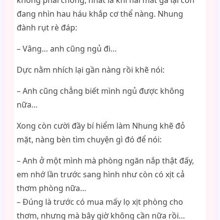
không phải chồng, nhất là khi hai mắt gã lại còn
đang nhìn hau háu khắp cơ thể nàng. Nhung
đành rụt rè đáp:
– Vâng… anh cũng ngủ đi…
Dực nằm nhích lại gần nàng rồi khẽ nói:
– Anh cũng chẳng biết mình ngủ được không
nữa…
Xong còn cười đầy bí hiểm làm Nhung khẽ đỏ
mặt, nàng bèn tìm chuyện gì đó để nói:
– Anh ở một mình mà phòng ngăn nắp thật đấy,
em nhớ lần trước sang hình như còn có xịt cả
thơm phòng nữa…
– Đúng là trước có mua mấy lọ xịt phòng cho
thơm, nhưng mà bây giờ không cần nữa rồi…