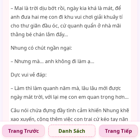
– Mai là trời dịu bớt rồi, ngày kia khá là mát, để
anh đưa hai mẹ con đi khu vui chơi giải khuây tí
cho thư giãn đầu óc, cứ quanh quẩn ở nhà mãi
thằng bé chán lắm đấy…
Nhung có chút ngần ngại:
– Nhưng mà… anh không đi làm ạ…
Dực vui vẻ đáp:
– Làm thì làm quanh năm mà, lâu lâu mới được
ngày mát trời, với lại mẹ con em quan trọng hơn…
Câu nói chứa đựng đầy tình cảm khiến Nhung khẽ
xao xuyến, cộng thêm việc con trai cứ kéo tay năn
nỉ làm nàng nhanh chóng mủi lòng. Cho thằng bé
Trang Trước
Trang Tiếp
Danh Sách
ra ngoài hoạt động cũng tốt, nàng nhỏ nhẹ đáp: