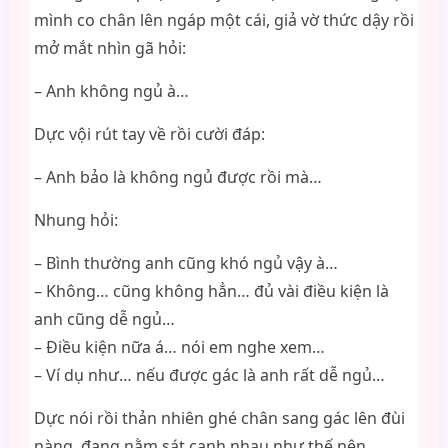
mình co chân lên ngáp một cái, giả vờ thức dậy rồi
mở mắt nhìn gã hỏi:
– Anh không ngủ à…
Dực vội rút tay về rồi cười đáp:
– Anh bảo là không ngủ được rồi mà…
Nhung hỏi:
– Bình thường anh cũng khó ngủ vậy à…
– Không… cũng không hẳn… đủ vài điều kiện là
anh cũng dễ ngủ…
– Điều kiện nữa á… nói em nghe xem…
– Ví dụ như… nếu được gác là anh rất dễ ngủ…
Dực nói rồi thản nhiên ghé chân sang gác lên đùi
nàng, đang nằm sát cạnh nhau như thế nên