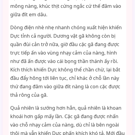
mông nàng, khúc thịt cứng ngắc cứ thế đâm vào
giữa đít em dâu.
Dòng điện nhè nhẹ nhanh chóng xuất hiện khiến
Dực tỉnh cả người. Dương vật gã không còn bị
quần đùi cản trở nữa, giờ đầu cặc gã đang được
trực tiếp ấn vào vùng nhạy cảm của nàng, hình
như đã ấn được vào cái bọng thần thánh ấy rồi.
Kích thích khiến Dực không thể chần chừ, lại bắt
đầu đẩy hông tới liên tục, chỉ khác ở chỗ lần này
thứ đang đâm vào giữa đít nàng là con cặc được
thả rông của gã.
Quả nhiên là sướng hơn hẳn, quả nhiên là khoan
khoái hơn gấp mấy lần. Cặc gã đang được nhấn
vào chỗ nhạy cảm của nàng, dù chỉ là bên ngoài
thôi mà vẫn khiến Dực phấn khích khó tả. Mới đầu