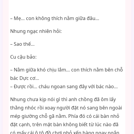
– Mẹ… con không thích nằm giữa đâu…
Nhung ngạc nhiên hỏi:
– Sao thế…
Cu cậu bảo:
– Nằm giữa khó chịu lắm… con thích nằm bên chỗ
bác Dực cơ…
– Được rồi… cháu ngoan sang đây với bác nào…
Nhung chưa kịp nói gì thì anh chồng đã ôm lấy
thằng nhóc rồi xoay người đặt nó sang bên ngoài
mép giường chỗ gã nằm. Phía đó có cái bàn nhỏ
đặt cạnh, trên mặt bàn không biết từ lúc nào đã
có mấy cái ô tô đồ chơi nhỏ xếp hàng ngay ngắn.