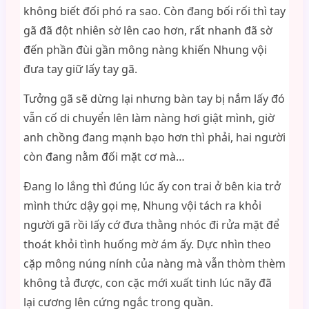
không biết đối phó ra sao. Còn đang bối rối thì tay
gã đã đột nhiên sờ lên cao hơn, rất nhanh đã sờ
đến phần đùi gần mông nàng khiến Nhung vội
đưa tay giữ lấy tay gã.
Tưởng gã sẽ dừng lại nhưng bàn tay bị nắm lấy đó
vẫn cố di chuyển lên làm nàng hơi giật mình, giờ
anh chồng đang mạnh bạo hơn thì phải, hai người
còn đang nằm đối mặt cơ mà…
Đang lo lắng thì đúng lúc ấy con trai ở bên kia trở
mình thức dậy gọi mẹ, Nhung vội tách ra khỏi
người gã rồi lấy cớ đưa thằng nhóc đi rửa mặt để
thoát khỏi tình huống mờ ám ấy. Dực nhìn theo
cặp mông núng nính của nàng mà vẫn thòm thèm
không tả được, con cặc mới xuất tinh lúc nãy đã
lại cương lên cứng ngắc trong quần.