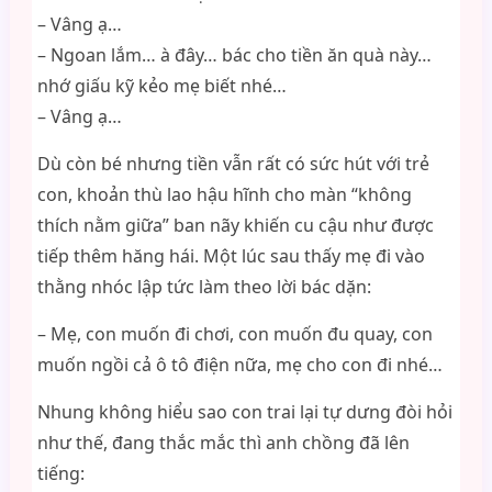
– Vâng ạ…
– Ngoan lắm… à đây… bác cho tiền ăn quà này…
nhớ giấu kỹ kẻo mẹ biết nhé…
– Vâng ạ…
Dù còn bé nhưng tiền vẫn rất có sức hút với trẻ
con, khoản thù lao hậu hĩnh cho màn “không
thích nằm giữa” ban nãy khiến cu cậu như được
tiếp thêm hăng hái. Một lúc sau thấy mẹ đi vào
thằng nhóc lập tức làm theo lời bác dặn:
– Mẹ, con muốn đi chơi, con muốn đu quay, con
muốn ngồi cả ô tô điện nữa, mẹ cho con đi nhé…
Nhung không hiểu sao con trai lại tự dưng đòi hỏi
như thế, đang thắc mắc thì anh chồng đã lên
tiếng: