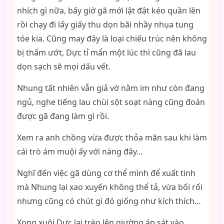
nhích gì nữa, bấy giờ gã mới lật đật kéo quần lên
rồi chạy đi lấy giấy thu dọn bãi nhầy nhụa tung
tóe kia. Cũng may đây là loại chiếu trúc nên không
bị thấm ướt, Dực tỉ mẩn một lúc thì cũng đã lau
dọn sạch sẽ mọi dấu vết.
Nhung tất nhiên vẫn giả vờ nằm im như còn đang
ngủ, nghe tiếng lau chùi sột soạt nàng cũng đoán
được gã đang làm gì rồi.
Xem ra anh chồng vừa được thỏa mãn sau khi làm
cái trò ám muội ấy với nàng đây…
Nghĩ đến việc gã dùng cơ thể mình để xuất tinh
mà Nhung lại xao xuyến không thể tả, vừa bối rối
nhưng cũng có chút gì đó giống như kích thích…
Xong xuôi Dực lại trèo lên giường áp sát vào