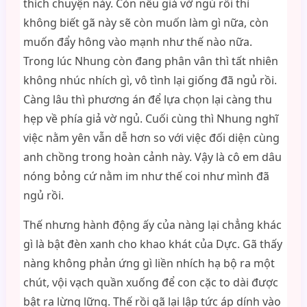
thích chuyện này. Còn nếu giả vờ ngủ rồi thì
không biết gã này sẽ còn muốn làm gì nữa, còn
muốn đẩy hông vào mạnh như thế nào nữa.
Trong lúc Nhung còn đang phân vân thì tất nhiên
không nhúc nhích gì, vô tình lại giống đã ngủ rồi.
Càng lâu thì phương án để lựa chọn lại càng thu
hẹp về phía giả vờ ngủ. Cuối cùng thì Nhung nghĩ
việc nằm yên vẫn dễ hơn so với việc đối diện cùng
anh chồng trong hoàn cảnh này. Vậy là cô em dâu
nóng bỏng cứ nằm im như thế coi như mình đã
ngủ rồi.
Thế nhưng hành động ấy của nàng lại chẳng khác
gì là bật đèn xanh cho khao khát của Dực. Gã thấy
nàng không phản ứng gì liền nhích hạ bộ ra một
chút, vội vạch quần xuống để con cặc to dài được
bật ra lừng lững. Thế rồi gã lại lập tức áp dính vào