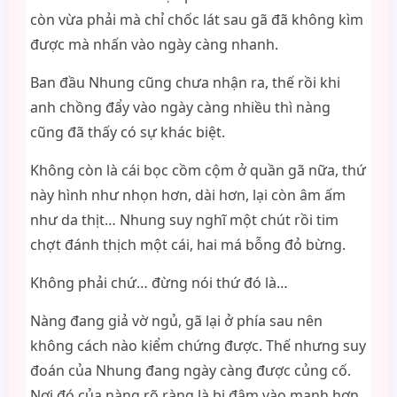
còn vừa phải mà chỉ chốc lát sau gã đã không kìm
được mà nhấn vào ngày càng nhanh.
Ban đầu Nhung cũng chưa nhận ra, thế rồi khi
anh chồng đẩy vào ngày càng nhiều thì nàng
cũng đã thấy có sự khác biệt.
Không còn là cái bọc cồm cộm ở quần gã nữa, thứ
này hình như nhọn hơn, dài hơn, lại còn âm ấm
như da thịt… Nhung suy nghĩ một chút rồi tim
chợt đánh thịch một cái, hai má bỗng đỏ bừng.
Không phải chứ… đừng nói thứ đó là…
Nàng đang giả vờ ngủ, gã lại ở phía sau nên
không cách nào kiểm chứng được. Thế nhưng suy
đoán của Nhung đang ngày càng được củng cố.
Nơi đó của nàng rõ ràng là bị đâm vào mạnh hơn,