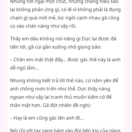
Nhung hơi ngại một chút, nhưng chẳng hiểu sao
lại không phản ứng gì, có lẽ vì không phải là đụng
chạm gì quá mới mẻ, lúc ngồi cạnh nhau gã cũng
cọ vào chân nàng như vậy rồi.
Thấy em dâu không nói năng gì Dực lại được đà
tiến tới, gã cúi gần xuống nhỏ giọng bảo:
– Chân em mát thật đấy… được gác thế này là anh
dễ ngủ lắm…
Nhung không biết trả lời thế nào, cứ nằm yên để
anh chồng mơn trớn như thế. Dực thấy nàng
ngoan như vậy lại tranh thủ muốn kiếm cớ để
thân mật hơn. Gã đột nhiên đề nghị:
– Hay là em cũng gác lên anh đi…
Nói rồi với tay sang bám vào đùi bên kia của nàng