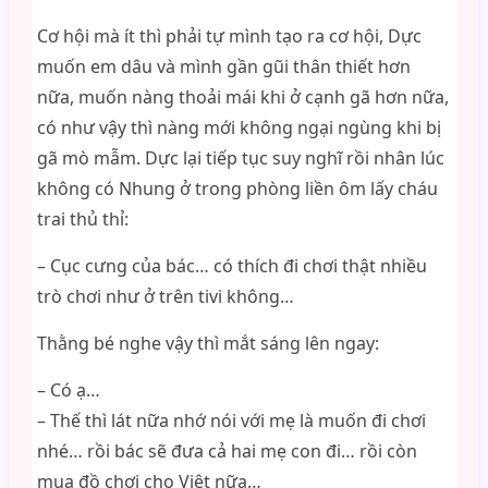
Cơ hội mà ít thì phải tự mình tạo ra cơ hội, Dực
muốn em dâu và mình gần gũi thân thiết hơn
nữa, muốn nàng thoải mái khi ở cạnh gã hơn nữa,
có như vậy thì nàng mới không ngại ngùng khi bị
gã mò mẫm. Dực lại tiếp tục suy nghĩ rồi nhân lúc
không có Nhung ở trong phòng liền ôm lấy cháu
trai thủ thỉ:
– Cục cưng của bác… có thích đi chơi thật nhiều
trò chơi như ở trên tivi không…
Thằng bé nghe vậy thì mắt sáng lên ngay:
– Có ạ…
– Thế thì lát nữa nhớ nói với mẹ là muốn đi chơi
nhé… rồi bác sẽ đưa cả hai mẹ con đi… rồi còn
mua đồ chơi cho Việt nữa…