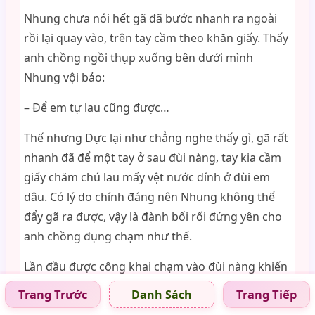
Nhung chưa nói hết gã đã bước nhanh ra ngoài
rồi lại quay vào, trên tay cầm theo khăn giấy. Thấy
anh chồng ngồi thụp xuống bên dưới mình
Nhung vội bảo:
– Để em tự lau cũng được…
Thế nhưng Dực lại như chẳng nghe thấy gì, gã rất
nhanh đã để một tay ở sau đùi nàng, tay kia cầm
giấy chăm chú lau mấy vệt nước dính ở đùi em
dâu. Có lý do chính đáng nên Nhung không thể
đẩy gã ra được, vậy là đành bối rối đứng yên cho
anh chồng đụng chạm như thế.
Lần đầu được công khai chạm vào đùi nàng khiến
Dực cố ý làm thật chậm rãi, mắt mở to hết cỡ
Trang Trước
Trang Tiếp
Danh Sách
ngắm nhìn từng milimet da thịt trắng nõn của em