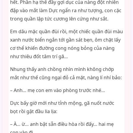
hết. Phần hạ thể đầy gợi dục của nàng đột nhiên
đập vào mắt làm Dực ngẩn ra như tượng, con cặc
trong quần lập tức cương lên cứng như sắt.
Em dâu mặc quần đùi rồi, một chiếc quần đùi màu
xanh nước biển ngắn tới gần sát bẹn, ôm chặt lấy
cơ thể khiến đường cong nóng bỏng của nàng
như thiêu đốt tâm trí gã…
Nhung thấy anh chồng nhìn mình không chớp
mắt như thế cũng ngại đỏ cả mặt, nàng lí nhí bảo:
– Anh… mẹ con em vào phòng trước nhé…
Dực bấy giờ mới như tỉnh mộng, gã nuốt nước
bọt rồi gật đầu lia lịa:
– À… ừ… anh bật sẵn điều hòa rồi đấy… hai mẹ
con vào đi…