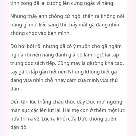
tinh xong đã lại cương lên cứng ngắc vì nàng.
Nhung thấy anh chồng cứ ngồi thần ra không nói
năng gì mới liếc sang thì thấy mắt gã đang nhìn
chòng chọc vào bẹn mình.
Dù hơi bối rối nhưng đã có ý muốn cho gã ngắm
nghía rồi nên nàng đành giả bộ làm ngơ, lại tập
trung đọc sách tiếp. Cũng may là giường khá cao,
tay gã bị lấp gần hết nên Nhung không biết gã
đang vừa nhìn chỗ nhạy cảm của mình vừa thủ
dâm.
Đến tận lúc thằng cháu thức dậy Dực mới ngừng
màn sục cặc lén lút lại. Hai mẹ con ở thêm một lúc
nữa thì ra về. Lúc ra khỏi cửa Dực không quên
dặn dò: