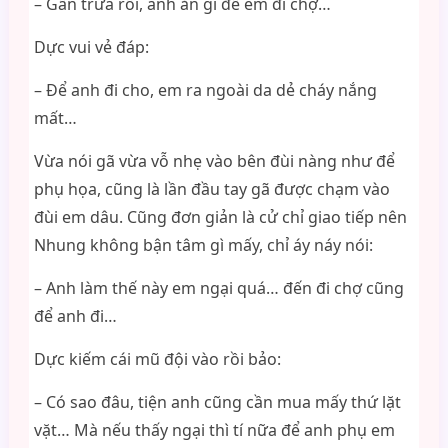
– Gần trưa rồi, anh ăn gì để em đi chợ…
Dực vui vẻ đáp:
– Để anh đi cho, em ra ngoài da dẻ cháy nắng
mất…
Vừa nói gã vừa vỗ nhẹ vào bên đùi nàng như để
phụ họa, cũng là lần đầu tay gã được chạm vào
đùi em dâu. Cũng đơn giản là cử chỉ giao tiếp nên
Nhung không bận tâm gì mấy, chỉ áy náy nói:
– Anh làm thế này em ngại quá… đến đi chợ cũng
để anh đi…
Dực kiếm cái mũ đội vào rồi bảo:
– Có sao đâu, tiện anh cũng cần mua mấy thứ lặt
vặt… Mà nếu thấy ngại thì tí nữa để anh phụ em