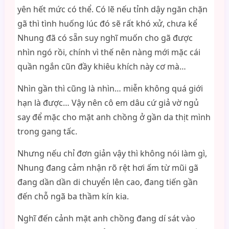
yên hết mức có thể. Có lẽ nếu tỉnh dậy ngăn chặn
gã thì tình huống lúc đó sẽ rất khó xử, chưa kể
Nhung đã có sẵn suy nghĩ muốn cho gã được
nhìn ngó rồi, chính vì thế nên nàng mới mặc cái
quần ngắn cũn đầy khiêu khích này cơ mà…
Nhìn gần thì cũng là nhìn… miễn không quá giới
hạn là được… Vậy nên cô em dâu cứ giả vờ ngủ
say để mặc cho mặt anh chồng ở gần da thịt mình
trong gang tấc.
Nhưng nếu chỉ đơn giản vậy thì không nói làm gì,
Nhung đang cảm nhận rõ rệt hơi ấm từ mũi gã
đang dần dần di chuyển lên cao, đang tiến gần
đến chỗ ngã ba thầm kín kia.
Nghĩ đến cảnh mặt anh chồng đang dí sát vào