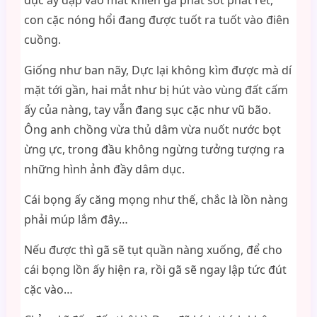
dục ấy đập vào mắt khiến gã phát sốt phát rét,
con cặc nóng hổi đang được tuốt ra tuốt vào điên
cuồng.
Giống như ban nãy, Dực lại không kìm được mà dí
mặt tới gần, hai mắt như bị hút vào vùng đất cấm
ấy của nàng, tay vẫn đang sục cặc như vũ bão.
Ông anh chồng vừa thủ dâm vừa nuốt nước bọt
ừng ực, trong đầu không ngừng tưởng tượng ra
những hình ảnh đầy dâm dục.
Cái bọng ấy căng mọng như thế, chắc là lồn nàng
phải múp lắm đây…
Nếu được thì gã sẽ tụt quần nàng xuống, để cho
cái bọng lồn ấy hiện ra, rồi gã sẽ ngay lập tức đút
cặc vào…