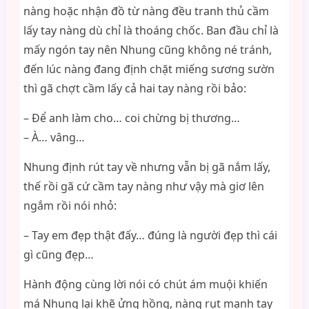
nàng hoặc nhận đồ từ nàng đều tranh thủ cầm
lấy tay nàng dù chỉ là thoáng chốc. Ban đầu chỉ là
mấy ngón tay nên Nhung cũng không né tránh,
đến lúc nàng đang định chặt miếng sương sườn
thì gã chợt cầm lấy cả hai tay nàng rồi bảo:
– Để anh làm cho… coi chừng bị thương…
– À… vâng…
Nhung định rút tay về nhưng vẫn bị gã nắm lấy,
thế rồi gã cứ cầm tay nàng như vậy mà giơ lên
ngắm rồi nói nhỏ:
– Tay em đẹp thật đấy… đúng là người đẹp thì cái
gì cũng đẹp…
Hành động cùng lời nói có chút ám muội khiến
má Nhung lại khẽ ửng hồng, nàng rụt mạnh tay