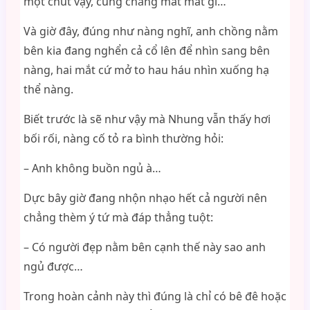
một chút vậy, cũng chẳng mất mát gì…
Và giờ đây, đúng như nàng nghĩ, anh chồng nằm
bên kia đang nghển cả cổ lên để nhìn sang bên
nàng, hai mắt cứ mở to hau háu nhìn xuống hạ
thể nàng.
Biết trước là sẽ như vậy mà Nhung vẫn thấy hơi
bối rối, nàng cố tỏ ra bình thường hỏi:
– Anh không buồn ngủ à…
Dực bây giờ đang nhộn nhạo hết cả người nên
chẳng thèm ý tứ mà đáp thẳng tuột:
– Có người đẹp nằm bên cạnh thế này sao anh
ngủ được…
Trong hoàn cảnh này thì đúng là chỉ có bê đê hoặc