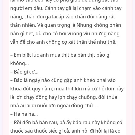
người em dâu. Cánh tay gã lại chạm vào cánh tay
nàng, chân đùi gã lại áp vào chân đùi nàng rất
thản nhiên. Và quan trọng là Nhung không phàn
nàn gì hết, dù cho có hơi vướng víu nhưng nàng
vẫn để cho anh chồng cọ xát thân thể như thế.
– Em biết lúc anh mua thịt bà bán thịt bảo gì
không…
– Bảo gì cơ…
– Bảo là ngày nào cũng gặp anh khéo phải vào
khoa đột quỵ nằm, mua thịt lợn mà cứ hỏi lợn này
là lợn chạy đồng hay lợn chạy chuồng, đời thủa
nhà ai lại đi nuôi lợn ngoài đồng chứ…
– Ha ha ha…
– Rồi đến bà bán rau, bà ấy bảo rau này không có
thuốc sâu thuốc siếc gì cả, anh hỏi đi hỏi lại là có