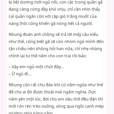
bị liệt dương mới ngủ nổi, con cặc trong quần gã
đang căng cứng đầy khó chịu, chỉ cần nhìn thấy
cái quần ngắn cũn với cặp giò trắng muốt của
nàng thôi cũng khiến gã nóng hết cả người.
Nhung đoán anh chồng sẽ trả lời mấy câu kiểu
như thế, cũng biết gã sẽ còn nhòm ngó mình đến
tận chiều nên không hỏi han nữa, chỉ nhẹ nhàng
chỉnh lại tư thế nằm cho con trai rồi bảo:
– Vậy em ngủ một chút đây…
– Ừ ngủ đi…
Nhung còn rất chu đáo khi cứ nằm ngửa như thế
để cho ai đó được thoải mái ngắm nghía. Dực
nằm yên một lúc, đợi cho em dâu thở đều đặn thì
mới rón rén trèo xuống, vòng qua ngồi cạnh mép
giường phía nàng nằm.