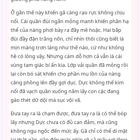
Ở gần thế này khiến gã càng rạo rực không chịu
nổi. Cái quần đùi ngắn mỏng manh khiến phần hạ
thể của nàng phơi bày ra đầy mê hoặc. Hai bắp
đùi đầy đặn trắng nõn, chỉ nhìn thôi cũng biết là
mịn màng trơn láng như thế nào, cứ như không
hề có lông vậy. Nhưng cám dỗ hơn cả vẫn là cái
vùng tam giác bí ẩn kia. Lớp vải quần đã mỏng rồi
lại còn bó sát khiến cho phần mu lồn của nàng
căng phồng lên đầy gợi dục. Dực không thể kìm
nổi đã vạch quần xuống nắm lấy con cặc đang
gào thét dữ dội mà sục vội vã.
Đưa tay ra là chạm được, đưa tay ra là có thể bóp
lấy nhưng Dực chưa có đủ can đảm, mà cũng
không ngu ngốc đến mức ấy. Gã chỉ có thể dí mặt
lại thật gần, gần đến mức nhìn rõ cả mấy sợi lông