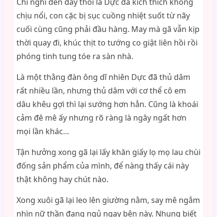
Chỉ nghĩ đến đấy thôi là Dực đã kích thích không
chịu nổi, con cặc bị sục cuồng nhiệt suốt từ nãy
cuối cùng cũng phải đầu hàng. May mà gã vẫn kịp
thời quay đi, khúc thịt to tướng co giật liên hồi rồi
phóng tinh tung tóe ra sàn nhà.
Là một thằng đàn ông dĩ nhiên Dực đã thủ dâm
rất nhiều lần, nhưng thủ dâm với cơ thể cô em
dâu khêu gợi thì lại sướng hơn hẳn. Cũng là khoái
cảm đê mê ấy nhưng rõ ràng là ngây ngất hơn
mọi lần khác…
Tận hưởng xong gã lại lấy khăn giấy lọ mọ lau chùi
đống sản phẩm của mình, để nàng thấy cái này
thật không hay chút nào.
Xong xuôi gã lại leo lên giường nằm, say mê ngắm
nhìn nữ thần đang ngủ ngay bên này. Nhung biết