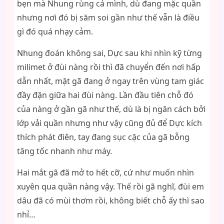
bẹn mà Nhung rùng cả mình, dù đang mặc quần
nhưng nơi đó bị săm soi gần như thế vẫn là điều
gì đó quá nhạy cảm.
Nhung đoán không sai, Dực sau khi nhìn kỹ từng
milimet ở đùi nàng rồi thì đã chuyển đến nơi hấp
dẫn nhất, mặt gã đang ở ngay trên vùng tam giác
đầy đặn giữa hai đùi nàng. Lần đầu tiên chỗ đó
của nàng ở gần gã như thế, dù là bị ngăn cách bởi
lớp vải quần nhưng như vậy cũng đủ để Dực kích
thích phát điên, tay đang sục cặc của gã bỗng
tăng tốc nhanh như máy.
Hai mắt gã đã mở to hết cỡ, cứ như muốn nhìn
xuyên qua quần nàng vậy. Thế rồi gã nghĩ, đùi em
dâu đã có mùi thơm rồi, không biết chỗ ấy thì sao
nhỉ…