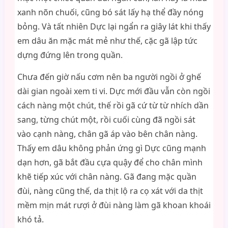
xanh nõn chuối, cũng bó sát lấy hạ thể đầy nóng
bỏng. Và tất nhiên Dực lại ngẩn ra giây lát khi thấy
em dâu ăn mặc mát mẻ như thế, cặc gã lập tức
dựng đứng lên trong quần.
Chưa đến giờ nấu cơm nên ba người ngồi ở ghế
dài gian ngoài xem ti vi. Dực mới đầu vẫn còn ngồi
cách nàng một chút, thế rồi gã cứ từ từ nhích dần
sang, từng chút một, rồi cuối cùng đã ngồi sát
vào cạnh nàng, chân gã áp vào bên chân nàng.
Thấy em dâu không phản ứng gì Dực cũng mạnh
dạn hơn, gã bắt đầu cựa quậy để cho chân mình
khẽ tiếp xúc với chân nàng. Gã đang mặc quần
đùi, nàng cũng thế, da thịt lộ ra cọ xát với da thịt
mềm mịn mát rượi ở đùi nàng làm gã khoan khoái
khó tả.