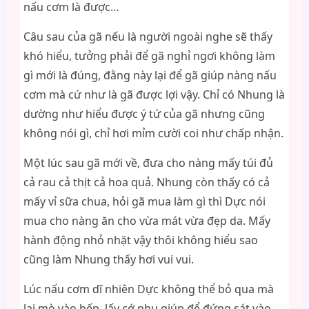
nấu cơm là được…
Câu sau của gã nếu là người ngoài nghe sẽ thấy
khó hiểu, tưởng phải để gã nghỉ ngơi không làm
gì mới là đúng, đằng này lại để gã giúp nàng nấu
cơm mà cứ như là gã được lợi vậy. Chỉ có Nhung là
dường như hiểu được ý tứ của gã nhưng cũng
không nói gì, chỉ hơi mỉm cười coi như chấp nhận.
Một lúc sau gã mới về, đưa cho nàng mấy túi đủ
cả rau cả thịt cả hoa quả. Nhung còn thấy có cả
mấy vỉ sữa chua, hỏi gã mua làm gì thì Dực nói
mua cho nàng ăn cho vừa mát vừa đẹp da. Mấy
hành động nhỏ nhặt vậy thôi không hiểu sao
cũng làm Nhung thấy hơi vui vui.
Lúc nấu cơm dĩ nhiên Dực không thể bỏ qua mà
lại mò vào bếp, lấy cớ phụ giúp để đứng sát vào