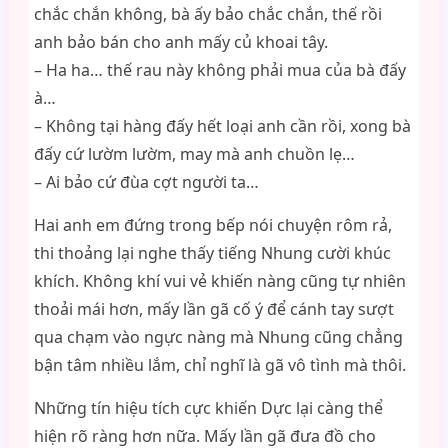
chắc chắn không, bà ấy bảo chắc chắn, thế rồi
anh bảo bán cho anh mấy củ khoai tây.
– Ha ha… thế rau này không phải mua của bà đấy
à…
– Không tại hàng đấy hết loại anh cần rồi, xong bà
đấy cứ lườm lườm, may mà anh chuồn lẹ…
– Ai bảo cứ đùa cợt người ta…
Hai anh em đứng trong bếp nói chuyện rôm rả,
thi thoảng lại nghe thấy tiếng Nhung cười khúc
khích. Không khí vui vẻ khiến nàng cũng tự nhiên
thoải mái hơn, mấy lần gã cố ý để cánh tay sượt
qua chạm vào ngực nàng mà Nhung cũng chẳng
bận tâm nhiều lắm, chỉ nghĩ là gã vô tình mà thôi.
Những tín hiệu tích cực khiến Dực lại càng thể
hiện rõ ràng hơn nữa. Mấy lần gã đưa đồ cho