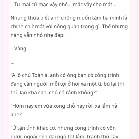
– Từ mai cứ mặc vậy nhé… mặc vậy cho mát…
Nhung thừa biết anh chồng muốn tăm tia mình là
chính chứ mát với nóng quan trọng gì. Thế nhưng
nàng vẫn nhỏ nhẹ đáp:
– Vâng…
…
“A lô chú Toàn à, anh có ông bạn có công trình
đang cần người, mỗi tội ở hơi xa một tí, bù lại thì
thù lao khá cao, chú có rảnh không?”
“Hôm nay em vừa xong chỗ này rồi, xa lắm hả
anh?”
“Ừ tận tỉnh khác cơ, nhưng công trình có vốn
nước ngoài nên đãi ngộ tốt lắm, tranh thủ cày