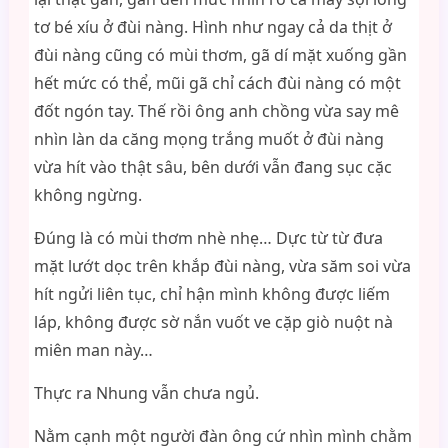
tơ bé xíu ở đùi nàng. Hình như ngay cả da thịt ở
đùi nàng cũng có mùi thơm, gã dí mặt xuống gần
hết mức có thể, mũi gã chỉ cách đùi nàng có một
đốt ngón tay. Thế rồi ông anh chồng vừa say mê
nhìn làn da căng mọng trắng muốt ở đùi nàng
vừa hít vào thật sâu, bên dưới vẫn đang sục cặc
không ngừng.
Đúng là có mùi thơm nhè nhẹ… Dực từ từ đưa
mặt lướt dọc trên khắp đùi nàng, vừa săm soi vừa
hít ngửi liên tục, chỉ hận mình không được liếm
láp, không được sờ nắn vuốt ve cặp giò nuột nà
miên man này…
Thực ra Nhung vẫn chưa ngủ.
Nằm cạnh một người đàn ông cứ nhìn mình chằm