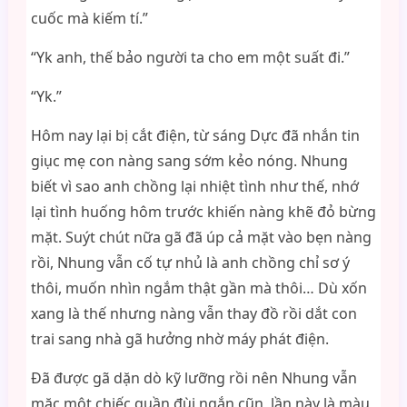
cuốc mà kiếm tí.”
“Yk anh, thế bảo người ta cho em một suất đi.”
“Yk.”
Hôm nay lại bị cắt điện, từ sáng Dực đã nhắn tin
giục mẹ con nàng sang sớm kẻo nóng. Nhung
biết vì sao anh chồng lại nhiệt tình như thế, nhớ
lại tình huống hôm trước khiến nàng khẽ đỏ bừng
mặt. Suýt chút nữa gã đã úp cả mặt vào bẹn nàng
rồi, Nhung vẫn cố tự nhủ là anh chồng chỉ sơ ý
thôi, muốn nhìn ngắm thật gần mà thôi… Dù xốn
xang là thế nhưng nàng vẫn thay đồ rồi dắt con
trai sang nhà gã hưởng nhờ máy phát điện.
Đã được gã dặn dò kỹ lưỡng rồi nên Nhung vẫn
mặc một chiếc quần đùi ngắn cũn, lần này là màu