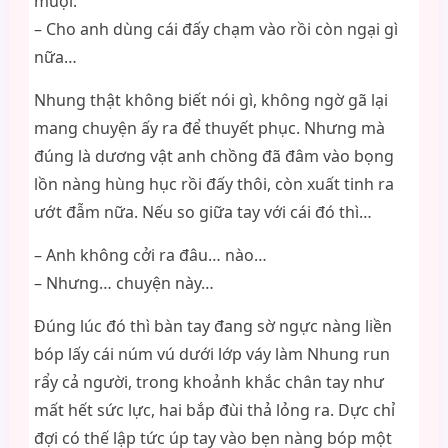
muội:
– Cho anh dùng cái đấy chạm vào rồi còn ngại gì
nữa…
Nhung thật không biết nói gì, không ngờ gã lại
mang chuyện ấy ra để thuyết phục. Nhưng mà
đúng là dương vật anh chồng đã đâm vào bọng
lồn nàng hùng hục rồi đấy thôi, còn xuất tinh ra
ướt đẫm nữa. Nếu so giữa tay với cái đó thì…
– Anh không cởi ra đâu… nào…
– Nhưng… chuyện này…
Đúng lúc đó thì bàn tay đang sờ ngực nàng liền
bóp lấy cái núm vú dưới lớp váy làm Nhung run
rẩy cả người, trong khoảnh khắc chân tay như
mất hết sức lực, hai bắp đùi thả lỏng ra. Dực chỉ
đợi có thế lập tức úp tay vào bẹn nàng bóp một