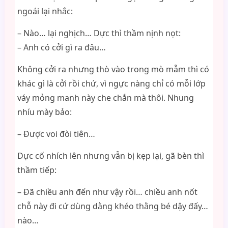
ngoái lại nhắc:
– Nào… lại nghịch… Dực thì thầm nịnh nọt:
– Anh có cởi gì ra đâu…
Không cởi ra nhưng thò vào trong mò mẫm thì có
khác gì là cởi rồi chứ, vì ngực nàng chỉ có mỗi lớp
váy mỏng manh này che chắn mà thôi. Nhung
nhíu mày bảo:
– Được voi đòi tiên…
Dực cố nhích lên nhưng vẫn bị kẹp lại, gã bèn thì
thầm tiếp:
– Đã chiều anh đến như vậy rồi… chiều anh nốt
chỗ này đi cứ dùng dằng khéo thằng bé dậy đấy…
nào…