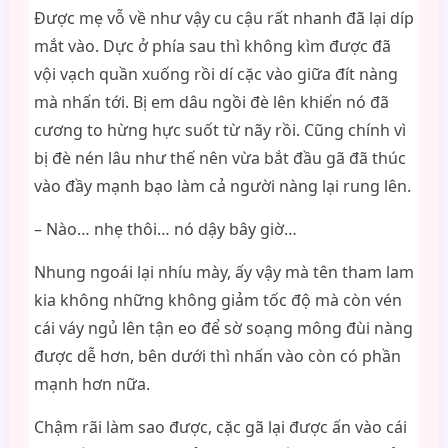
Được mẹ vỗ về như vậy cu cậu rất nhanh đã lại díp
mắt vào. Dực ở phía sau thì không kìm được đã
vội vạch quần xuống rồi dí cặc vào giữa đít nàng
mà nhấn tới. Bị em dâu ngồi đè lên khiến nó đã
cương to hừng hực suốt từ nãy rồi. Cũng chính vì
bị đè nén lâu như thế nên vừa bắt đầu gã đã thúc
vào đầy mạnh bạo làm cả người nàng lại rung lên.
– Nào… nhẹ thôi… nó dậy bây giờ…
Nhung ngoái lại nhíu mày, ấy vậy mà tên tham lam
kia không những không giảm tốc độ mà còn vén
cái váy ngủ lên tận eo để sờ soạng mông đùi nàng
được dễ hơn, bên dưới thì nhấn vào còn có phần
mạnh hơn nữa.
Chậm rãi làm sao được, cặc gã lại được ấn vào cái