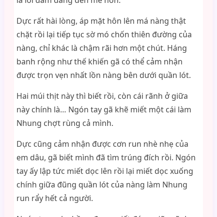
lả lơi dâm đãng đến mê hồn.
Dực rất hài lòng, áp mặt hôn lên má nàng thật
chặt rồi lại tiếp tục sờ mó chốn thiên đường của
nàng, chỉ khác là chậm rãi hơn một chút. Háng
banh rộng như thế khiến gã có thể cảm nhận
được trọn vẹn nhất lồn nàng bên dưới quần lót.
Hai múi thịt này thì biết rồi, còn cái rãnh ở giữa
này chính là… Ngón tay gã khẽ miết một cái làm
Nhung chợt rùng cả mình.
Dực cũng cảm nhận được cơn run nhè nhẹ của
em dâu, gã biết mình đã tìm trúng đích rồi. Ngón
tay ấy lập tức miết dọc lên rồi lại miết dọc xuống
chính giữa đũng quần lót của nàng làm Nhung
run rẩy hết cả người.