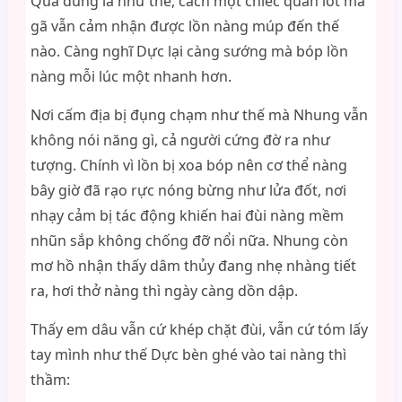
Quả đúng là như thế, cách một chiếc quần lót mà
gã vẫn cảm nhận được lồn nàng múp đến thế
nào. Càng nghĩ Dực lại càng sướng mà bóp lồn
nàng mỗi lúc một nhanh hơn.
Nơi cấm địa bị đụng chạm như thế mà Nhung vẫn
không nói năng gì, cả người cứng đờ ra như
tượng. Chính vì lồn bị xoa bóp nên cơ thể nàng
bây giờ đã rạo rực nóng bừng như lửa đốt, nơi
nhạy cảm bị tác động khiến hai đùi nàng mềm
nhũn sắp không chống đỡ nổi nữa. Nhung còn
mơ hồ nhận thấy dâm thủy đang nhẹ nhàng tiết
ra, hơi thở nàng thì ngày càng dồn dập.
Thấy em dâu vẫn cứ khép chặt đùi, vẫn cứ tóm lấy
tay mình như thế Dực bèn ghé vào tai nàng thì
thầm: