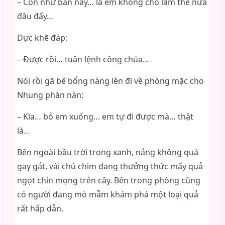
– Còn như ban nãy… là em không cho làm thế nữa
đâu đấy…
Dực khẽ đáp:
– Được rồi… tuân lệnh công chúa…
Nói rồi gã bế bổng nàng lên đi về phòng mặc cho
Nhung phàn nàn:
– Kìa… bỏ em xuống… em tự đi được mà… thật
là…
Bên ngoài bầu trời trong xanh, nắng không quá
gay gắt, vài chú chim đang thưởng thức mấy quả
ngọt chín mọng trên cây. Bên trong phòng cũng
có người đang mò mẫm khám phá một loại quả
rất hấp dẫn.