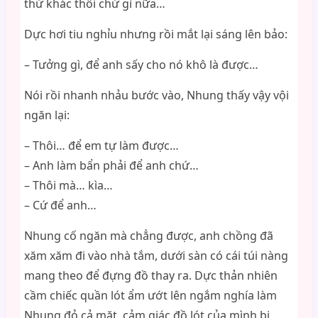
thứ khác thôi chứ gì nữa…
Dực hơi tiu nghỉu nhưng rồi mắt lại sáng lên bảo:
– Tưởng gì, để anh sấy cho nó khô là được…
Nói rồi nhanh nhảu bước vào, Nhung thấy vậy vội
ngăn lại:
– Thôi… để em tự làm được…
– Anh làm bẩn phải để anh chứ…
– Thôi mà… kìa…
– Cứ để anh…
Nhung cố ngăn mà chẳng được, anh chồng đã
xăm xăm đi vào nhà tắm, dưới sàn có cái túi nàng
mang theo để đựng đồ thay ra. Dực thản nhiên
cầm chiếc quần lót ẩm ướt lên ngắm nghía làm
Nhung đỏ cả mặt, cảm giác đồ lót của mình bị