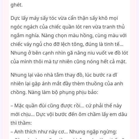
ghét.
Dực lấy máy sấy tóc vừa cẩn thận sấy khô mọi
ngóc ngách của chiếc quần lót ren vừa tranh thủ
ngắm nghía. Nàng chọn màu hồng, cùng màu với
chiếc váy ngủ cho đỡ lệch tông, đúng là tinh tế…
Nhung ở bên cạnh nhìn gã nâng niu vuốt ve đồ lót
của mình thôi mà tự nhiên cũng nóng hết cả mặt.
Nhung lại vào nhà tắm thay đồ, lúc bước ra dĩ
nhiên lại gặp ánh mắt đầy thèm thuồng của anh
chồng. Nàng làm bộ phụng phịu bảo:
– Mặc quần đùi cũng được rồi… cứ phải thế này
mới chịu… Dực vội bước đến ôm chầm lấy em dâu
thì thầm:
– Anh thích như này cơ… Nhung ngập ngừng: