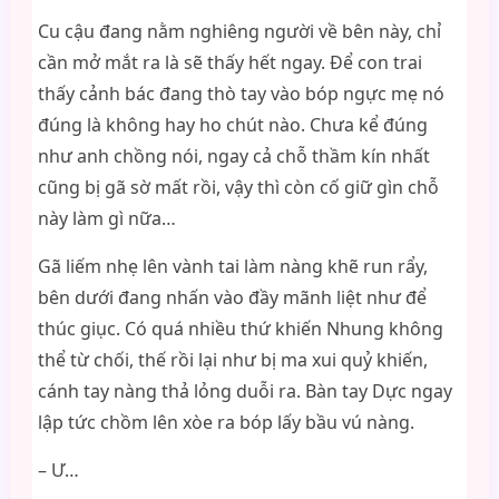
Cu cậu đang nằm nghiêng người về bên này, chỉ
cần mở mắt ra là sẽ thấy hết ngay. Để con trai
thấy cảnh bác đang thò tay vào bóp ngực mẹ nó
đúng là không hay ho chút nào. Chưa kể đúng
như anh chồng nói, ngay cả chỗ thầm kín nhất
cũng bị gã sờ mất rồi, vậy thì còn cố giữ gìn chỗ
này làm gì nữa…
Gã liếm nhẹ lên vành tai làm nàng khẽ run rẩy,
bên dưới đang nhấn vào đầy mãnh liệt như để
thúc giục. Có quá nhiều thứ khiến Nhung không
thể từ chối, thế rồi lại như bị ma xui quỷ khiến,
cánh tay nàng thả lỏng duỗi ra. Bàn tay Dực ngay
lập tức chồm lên xòe ra bóp lấy bầu vú nàng.
– Ư…