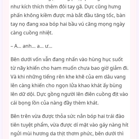
như kích thích thêm đôi tay gã. Dực cũng hưng
phấn không kiềm được mà bắt đầu tăng tốc, bàn
tay nọ đang xoa bóp hai bầu vú căng mọng ngày
càng cuồng nhiệt.
– A… anh… a… ư…
Bên dưới vốn vẫn đang nhấn vào hùng hục suốt
từ nãy khiến cho ham muốn chưa bao giờ giảm đi.
Và khi những tiếng rên khe khẽ của em dâu vang
lên càng khiến cho ngọn lửa khao khát ấy bùng
lên dữ dội. Dực gồng người lên điên cuồng địt vào
cái bọng lồn của nàng đầy thèm khát.
Bên trên vừa được thỏa sức nắn bóp hai trái đào
tiên tuyệt phẩm, vừa được dí mặt vào gáy nàng hít
ngửi mùi hương da thịt thơm phức, bên dưới thì