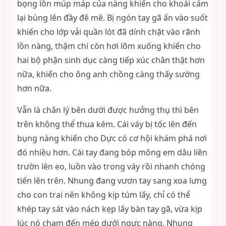
bọng lồn múp máp của nàng khiến cho khoái cảm
lại bùng lên đầy đê mê. Bị ngón tay gã ấn vào suốt
khiến cho lớp vải quần lót đã dính chặt vào rãnh
lồn nàng, thậm chí còn hơi lõm xuống khiến cho
hai bộ phận sinh dục càng tiếp xúc chân thật hơn
nữa, khiến cho ông anh chồng càng thấy sướng
hơn nữa.
Vẫn là chân lý bên dưới được hưởng thụ thì bên
trên không thể thua kém. Cái váy bị tốc lên đến
bụng nàng khiến cho Dực có cơ hội khám phá nơi
đó nhiều hơn. Cái tay đang bóp mông em dâu liền
trườn lên eo, luồn vào trong váy rồi nhanh chóng
tiến lên trên. Nhung đang vươn tay sang xoa lưng
cho con trai nên không kịp túm lấy, chỉ có thể
khép tay sát vào nách kẹp lấy bàn tay gã, vừa kịp
lúc nó chạm đến mép dưới ngực nàng. Nhung