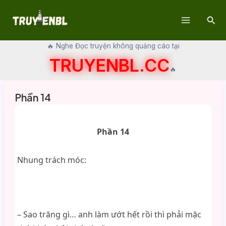
Skip
Sear
to
Main
content
🔥 Nghe Đọc truyện không quảng cáo tại
Menu
TRUYENBL.CC
🔥
Phần 14
Phần 14
Nhung trách móc:
– Sao trăng gì… anh làm ướt hết rồi thì phải mặc