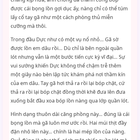
được cái bọng lồn gợi dục ấy, nàng chỉ có thể túm
lấy cổ tay gã như một cách phòng thủ miễn
cưỡng mà thôi.
Trong đầu Dực như có một vụ nổ nhỏ… Gã sờ
được lồn em dâu rồi… Dù chỉ là bên ngoài quần
lót nhưng vẫn là một bước tiến cực kỳ vĩ đại… Sự
vui sướng khiến Dực không thể chậm trễ thêm
một giây nào bèn lập tức khám phá nơi thầm kín
của em dâu. Tay gã hơi thả ra rồi lại bóp chặt, cứ
thả ra rồi lại bóp chặt đồng thời khẽ đưa lên đưa
xuống bắt đầu xoa bóp lồn nàng qua lớp quần lót.
Hình dạng thuôn dài căng phồng này… đúng là cái
bọng lồn mà gã luôn mơ ước rồi. Hai múi thịt đầy
đặn nhô lên này… chính là hai mép lồn của nàng.