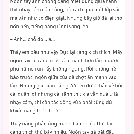
Ngón tay anh chồng đang miết đúng giữa rãnh
thịt nhạy cảm của nàng, dù cách qua một lớp vải
mà vẫn như có điện giật. Nhung bây giờ đã lại thở
hổn hển, tiếng nàng lí nhí vang lên:
– Anh… chỗ đó… a…
Thấy em dâu như vậy Dực lại càng kích thích. Mấy
ngón tay lại càng miết vào mạnh hơn làm người
phụ nữ nọ run rẩy không ngừng. Rồi không hề
báo trước, ngón giữa của gã chợt ấn mạnh vào
làm Nhung giật bắn cả người. Dù được bảo vệ bởi
cái quần lót nhưng cái rãnh thịt kia vẫn quá ư là
nhạy cảm, chỉ cần tác động vừa phải cũng đủ
khiến nàng thổn thức.
Thấy nàng phản ứng mạnh bao nhiêu Dực lại
càng thích thú bấy nhiêu. Ngón tay gã bắt đầu