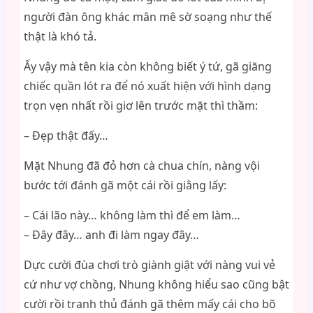
người đàn ông khác mân mê sờ soạng như thế
thật là khó tả.
Ấy vậy mà tên kia còn không biết ý tứ, gã giăng
chiếc quần lót ra để nó xuất hiện với hình dạng
trọn vẹn nhất rồi giơ lên trước mặt thì thầm:
– Đẹp thật đấy…
Mặt Nhung đã đỏ hơn cà chua chín, nàng vội
bước tới đánh gã một cái rồi giằng lấy:
– Cái lão này… không làm thì để em làm…
– Đây đây… anh đi làm ngay đây…
Dực cười đùa chơi trò giành giật với nàng vui vẻ
cứ như vợ chồng, Nhung không hiểu sao cũng bật
cười rồi tranh thủ đánh gã thêm mấy cái cho bõ