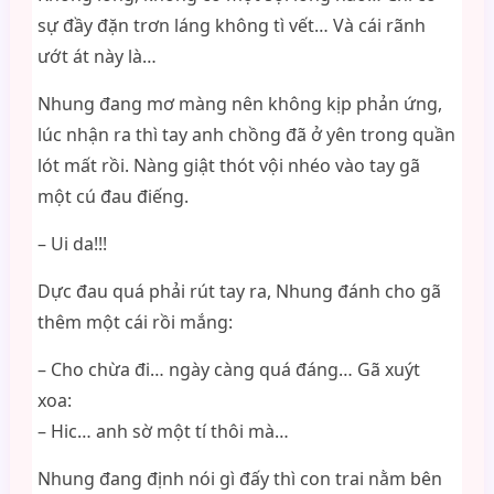
sự đầy đặn trơn láng không tì vết… Và cái rãnh
ướt át này là…
Nhung đang mơ màng nên không kịp phản ứng,
lúc nhận ra thì tay anh chồng đã ở yên trong quần
lót mất rồi. Nàng giật thót vội nhéo vào tay gã
một cú đau điếng.
– Ui da!!!
Dực đau quá phải rút tay ra, Nhung đánh cho gã
thêm một cái rồi mắng:
– Cho chừa đi… ngày càng quá đáng… Gã xuýt
xoa:
– Hic… anh sờ một tí thôi mà…
Nhung đang định nói gì đấy thì con trai nằm bên