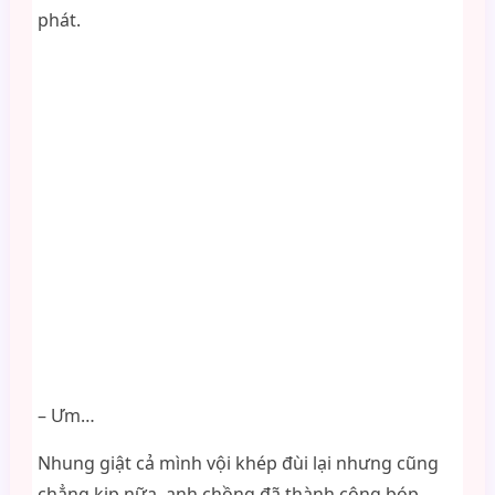
phát.
– Ưm…
Nhung giật cả mình vội khép đùi lại nhưng cũng
chẳng kịp nữa, anh chồng đã thành công bóp