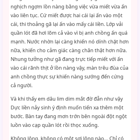
nghịch ngợm lồn nàng bằng việc vừa miết vừa ấn
vào liên tục. Cứ miết được hai cái lại ấn vào một
cái, thi thoảng gã lại ấn vào mấy cái liền. Lớp vải
quần lót đã hơi lõm cả vào vì bị anh chồng ấn quá
mạnh. Nước nhờn lại càng khiến nó dính chặt hơn
nữa, khiến cho cảm giác càng chân thật hơn nữa.
Nhung tưởng như gã đang trực tiếp miết với ấn
vào cái rãnh thịt ở lồn nàng vậy, màn trêu đùa của
anh chồng thực sự khiến nàng sướng đến cứng
cả người.
Và khi thấy em dâu lim dim mắt đờ đẫn như vậy
Dực liền nảy sinh ý định muốn tiến xa thêm một
bước. Bàn tay đang mơn trớn bên ngoài đột ngột
luồn vào cạp quần lót rồi thọc xuống.
Không lông, không có một sợi lông nào… Chỉ có