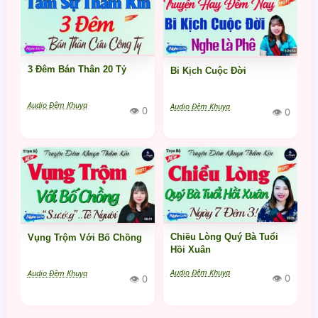
3 Đêm Bán Thân 20 Tỷ
Bi Kịch Cuộc Đời
Audio Đêm Khuya
Audio Đêm Khuya
👁 0
👁 0
Chiều Lòng Quý Bà Tuổi
Vụng Trộm Với Bố Chồng
Hồi Xuân
Audio Đêm Khuya
Audio Đêm Khuya
👁 0
👁 0