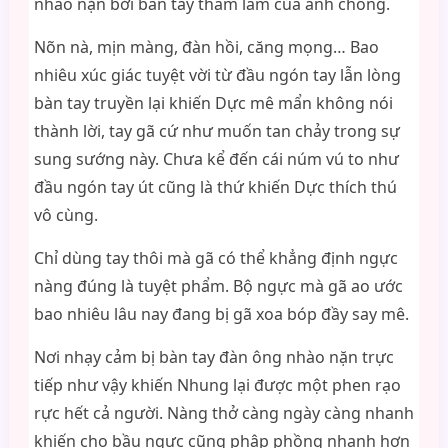
nhào nặn bởi bàn tay tham lam của anh chồng.
Nõn nà, mịn màng, đàn hồi, căng mọng… Bao
nhiêu xúc giác tuyệt vời từ đầu ngón tay lẫn lòng
bàn tay truyền lại khiến Dực mê mẩn không nói
thành lời, tay gã cứ như muốn tan chảy trong sự
sung sướng này. Chưa kể đến cái núm vú to như
đầu ngón tay út cũng là thứ khiến Dực thích thú
vô cùng.
Chỉ dùng tay thôi mà gã có thể khẳng định ngực
nàng đúng là tuyệt phẩm. Bộ ngực mà gã ao ước
bao nhiêu lâu nay đang bị gã xoa bóp đầy say mê.
Nơi nhạy cảm bị bàn tay đàn ông nhào nặn trực
tiếp như vậy khiến Nhung lại được một phen rạo
rực hết cả người. Nàng thở càng ngày càng nhanh
khiến cho bầu ngực cũng phập phồng nhanh hơn