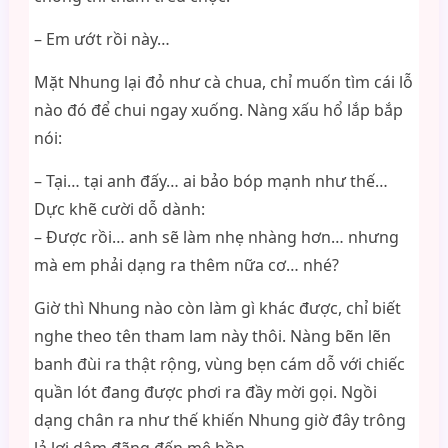
– Em ướt rồi này…
Mặt Nhung lại đỏ như cà chua, chỉ muốn tìm cái lỗ
nào đó để chui ngay xuống. Nàng xấu hổ lắp bắp
nói:
– Tại… tại anh đấy… ai bảo bóp mạnh như thế…
Dực khẽ cười dỗ dành:
– Được rồi… anh sẽ làm nhẹ nhàng hơn… nhưng
mà em phải dạng ra thêm nữa cơ… nhé?
Giờ thì Nhung nào còn làm gì khác được, chỉ biết
nghe theo tên tham lam này thôi. Nàng bẽn lẽn
banh đùi ra thật rộng, vùng bẹn cám dỗ với chiếc
quần lót đang được phơi ra đầy mời gọi. Ngồi
dạng chân ra như thế khiến Nhung giờ đây trông