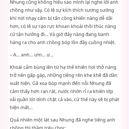
Nhung cũng không hiểu sao mình lại nghe lời anh
chồng như vậy. Có lẽ sự kích thích sương sướng
khi nơi nhạy cảm bị tấn công khiến nàng dễ dãi
hơn, có lẽ sự rạo rực khoan khoái thôi thúc nàng
cứ tận hưởng đi… Và giờ đây nàng đang banh
háng ra cho anh chồng bóp lồn đầy cuồng nhiệt.
– A… anh… ưm… ư…
Khoái cảm bùng lên từ hạ thể khiến hơi thở nàng
trở nên gấp gáp, những tiếng rên khe khẽ đã dần
xuất hiện. Gã xoa bóp mạnh đến nỗi Nhung đã
cảm thấy hơn ran rát, nước nhờn rỉ ra khiến lớp
vải quần lót dính chặt cả vào, cứ thế này sẽ bị phát
hiện mất…
Quả nhiên một lát sau Nhung đã nghe tiếng anh
chồng thì thầm trêu chọc: