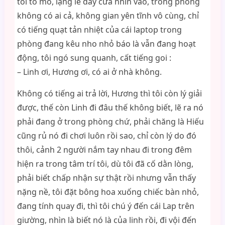
tôi tò mò, lặng lẽ đẩy cửa nhìn vào, trong phòng
không có ai cả, không gian yên tĩnh vô cùng, chỉ
có tiếng quạt tản nhiệt của cái laptop trong
phòng đang kêu nho nhỏ báo là vẫn đang hoạt
động, tôi ngó sung quanh, cất tiếng goi :
– Linh ơi, Hương ơi, có ai ở nhà không.
Không có tiếng ai trả lời, Hương thì tôi còn lý giải
được, thế còn Linh đi đâu thế không biết, lẽ ra nó
phải đang ở trong phòng chứ, phải chăng là Hiếu
cũng rủ nó đi chơi luôn rồi sao, chỉ còn lý do đó
thôi, cảnh 2 người nắm tay nhau đi trong đêm
hiện ra trong tâm trí tôi, dù tôi đã cố dằn lòng,
phải biết chấp nhận sự thật rồi nhưng vẫn thấy
nặng nề, tôi đặt bông hoa xuống chiếc bàn nhỏ,
đang tính quay đi, thì tôi chú ý đến cái Lap trên
giường, nhìn là biết nó là của linh rồi, đi vội đến