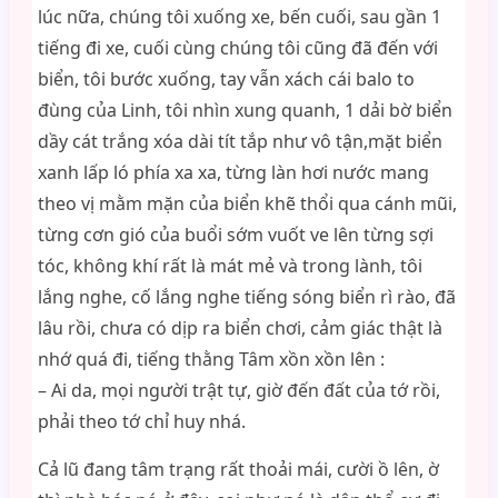
lúc nữa, chúng tôi xuống xe, bến cuối, sau gần 1
tiếng đi xe, cuối cùng chúng tôi cũng đã đến với
biển, tôi bước xuống, tay vẫn xách cái balo to
đùng của Linh, tôi nhìn xung quanh, 1 dải bờ biển
dầy cát trắng xóa dài tít tắp như vô tận,mặt biển
xanh lấp ló phía xa xa, từng làn hơi nước mang
theo vị mằm mặn của biển khẽ thổi qua cánh mũi,
từng cơn gió của buổi sớm vuốt ve lên từng sợi
tóc, không khí rất là mát mẻ và trong lành, tôi
lắng nghe, cố lắng nghe tiếng sóng biển rì rào, đã
lâu rồi, chưa có dịp ra biển chơi, cảm giác thật là
nhớ quá đi, tiếng thằng Tâm xồn xồn lên :
– Ai da, mọi người trật tự, giờ đến đất của tớ rồi,
phải theo tớ chỉ huy nhá.
Cả lũ đang tâm trạng rất thoải mái, cười ồ lên, ờ