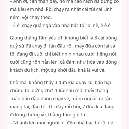
– Anh ơi, cận thận đấy, nó mà cào rách da đừng có
mà kêu em nhá. Rồi chạy ra nhặt cái túi cái Linh
ném, vội chạy theo.
– Ê ê, chạy quá ngõ vào nhà bác tớ rồi nè, ê ê ê
Giọng thằng Tâm yếu ớt, không biết là 3 cái bóng
quỷ sứ đã chạy đi tận đâu rồi, mấy đứa còn lại cả
tôi đang đi cuối chỉ biết nhìn nhau cười, tiếng nói
cười cũng rộn hẳn lên, cả đám như hòa vào dòng
khách du lịch, một sự khởi đầu khá là vui vẻ.
Chờ mãi không thấy 3 đứa kia quay lại, báo hại
chúng tôi đứng chờ, 1 lúc sau mới thấy thằng
Tuân dẫn đầu đang chạy về, mồm ngoác ra tận
mang tai, đầu tóc thì đầy mồ hôi, 2 đứa kia đang
đi lững thừng về, thằng Tâm gọi to :
– Nhanh lên mọi người ơi, đến nhà bác tớ rồi nè.