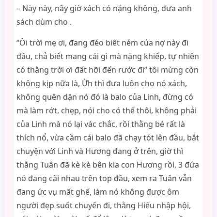
– Này này, nãy giờ xách có nặng không, đưa anh
sách dùm cho .
“Ôi trời mẹ ơi, đang đéo biết ném của nợ này đi
đâu, chả biết mang cái gì mà nặng khiếp, tự nhiên
có thằng trời ơi đất hỡi đến rước đi” tôi mừng còn
không kịp nữa là, Ừh thì đưa luôn cho nó xách,
không quên dặn nó đó là balo của Linh, đừng có
mà làm rớt, chẹp, nói cho có thế thôi, không phải
của Linh mà nó lại vác chắc, rồi thằng bé rất là
thích nổ, vừa cầm cái balo đã chạy tót lên đầu, bắt
chuyện với Linh và Hương đang ở trên, giờ thì
thằng Tuân đã kè kè bên kia con Hương rồi, 3 đứa
nó đang cãi nhau trên top đầu, xem ra Tuân vẫn
đang ức vụ mất ghế, làm nó không được ôm
người đẹp suốt chuyến đi, thằng Hiếu nhập hội,