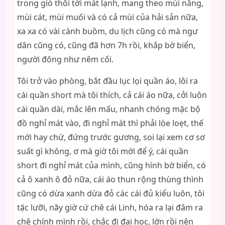
trong gió thổi tới mát lạnh, mang theo mùi nắng,
mùi cát, mùi muối và có cả mùi của hải sản nữa,
xa xa có vài cành buồm, du lịch cũng có mà ngư
dân cũng có, cũng đã hơn 7h rồi, khắp bờ biển,
người đông như nêm cối.
Tôi trở vào phòng, bắt đầu lục lọi quần áo, lôi ra
cái quần short mà tôi thích, cả cái áo nữa, cởi luôn
cái quần dài, mắc lên mấu, nhanh chóng mặc bộ
đồ nghỉ mát vào, đi nghỉ mát thì phải lòe loẹt, thế
mới hay chứ, đứng trước gương, soi lại xem cơ sơ
suất gì không, ơ mà giờ tôi mới để ý, cái quần
short đi nghỉ mát của mình, cũng hình bờ biển, có
cả ô xanh ô đỏ nữa, cái áo thun rộng thùng thình
cũng có dừa xanh dừa đỏ các cái đủ kiểu luôn, tôi
tặc lưỡi, nãy giờ cứ chê cái Linh, hóa ra lại đâm ra
chê chính mình rồi, chắc đi đại học, lớn rồi nên