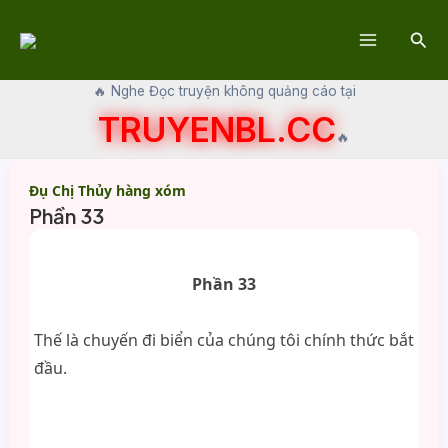
Skip
Sear
to
Main
content
🔥 Nghe Đọc truyện không quảng cáo tại
Menu
TRUYENBL.CC
🔥
Đụ Chị Thủy hàng xóm
Phần 33
Phần 33
Thế là chuyến đi biển của chúng tôi chính thức bắt
đầu.