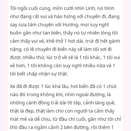
Tôi ngồi cuối cùng, mỉm cười nhìn Linh, nó hình
như đang rất vui và hào hứng với chuyến đi, đang
say sưa tám chuyện với Hương, mọi suy nghĩ
buồn gần như tan biến, thấy nó tự nhiên lòng tôi
cảm thấy vui vẻ, khẽ thở 1 hơi dài, trút đi hết gánh
nặng, có lẽ chuyến đi biển này sẽ làm tôi vơi đi
được nhiều thứ, lúc trở về sẽ là 1 tôi khác, 1 tôi vui
vẻ hơn, 1 tôi không còn suy nghĩ nhiều nữa và 1
tôi biết chấp nhận sự thật.
Xe đã đi được 1 lúc khá lâu, hơi biển đã có 1 chút
nào đó trong không khí, nhìn ngoài đường, là
những cánh đồng trải dài tít tắp, cảnh làng quê,
thật là đẹp, thật làm cho con người ta cảm thấy
mát mẻ và dễ chịu, từ đầu chí cuối, gần như tôi chỉ
thò đầu ra ngắm cảnh 2 bên đường, rồi thêm 1