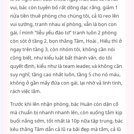
vui, bác còn tuyên bố rất dõng dạc rằng, giảm 1
nửa tiền thuê phòng cho chúng tôi, cả lũ reo lên
vui sướng, tranh nhau xí phòng, vẫn là bọn con
gái, ỉ mình “liễu yếu đào tơ” tranh luôn 2 phòng
còn sót ở tầng 2, bọn thằng Tâm, Hoài , Hiếu thì ở
ngay trên tầng 3, còn nhóm tôi, không cần nói
cũng biết, như kiểu luật bất thành văn, do tôi
quyết định, kiểu như là team leader, và không cần
suy nghĩ, tầng cao nhất luôn, tầng 5 cho nó máu,
không ở gần mấy đứa con gái, lại nhờ vả linh tinh,
rách việc lắm.
Trước khi lên nhận phòng, bác Huân còn dặn cố
mà chuẩn bị nhanh nhanh lên, còn xuống tắm kịp
buổi nắng sớm, tốt nhất là 10p nữa tập trung, bác
kêu thằng Tâm dẫn cả lũ ra bãi đẹp mà tắm, cả lũ