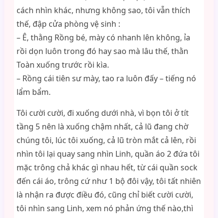
cách nhìn khác, nhưng không sao, tôi vẫn thích
thế, đập cửa phòng vệ sinh :
– Ê, thằng Rồng bé, mày có nhanh lên không, ỉa
rồi dọn luôn trong đó hay sao mà lâu thế, thằn
Toàn xuống trước rồi kìa.
– Rồng cái tiên sư mày, tao ra luôn đấy – tiếng nó
lẩm bẩm.
Tôi cười cười, đi xuống dưới nhà, vì bọn tôi ở tít
tầng 5 nên là xuống chậm nhất, cả lũ đang chờ
chúng tôi, lúc tôi xuống, cả lũ tròn mắt cả lên, rồi
nhìn tôi lại quay sang nhìn Linh, quần áo 2 đứa tôi
mặc trông chả khác gì nhau hết, từ cái quần sock
đến cái áo, trông cứ như 1 bộ đôi vậy, tôi tất nhiên
là nhận ra được điều đó, cũng chỉ biết cười cười,
tôi nhìn sang Linh, xem nó phản ứng thế nào,thì