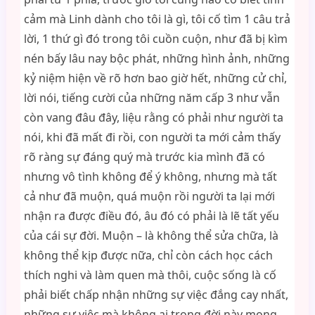
cảm mà Linh dành cho tôi là gì, tôi cố tìm 1 câu trả
lời, 1 thứ gì đó trong tôi cuồn cuộn, như đã bị kìm
nén bấy lâu nay bộc phát, những hình ảnh, những
kỷ niệm hiện về rõ hơn bao giờ hết, những cử chỉ,
lời nói, tiếng cười của những năm cấp 3 như vẫn
còn vang đâu đây, liệu rằng có phải như người ta
nói, khi đã mất đi rồi, con người ta mới cảm thấy
rõ ràng sự đáng quý mà trước kia mình đã có
nhưng vô tình không để ý không, nhưng mà tất
cả như đã muộn, quá muộn rồi người ta lại mới
nhận ra được điều đó, âu đó có phải là lẽ tất yếu
của cái sự đời. Muộn – là không thể sửa chữa, là
không thể kịp được nữa, chỉ còn cách học cách
thích nghi và làm quen mà thôi, cuộc sống là cố
phải biết chấp nhận những sự việc đắng cay nhất,
những sự việc mà không ai trong đời này mong