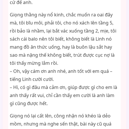
cứ để anh.
Giọng thằng này nổ kinh, chắc muốn ra oai đây
mà, tôi bĩu môi, phải tôi, cho nó xách lên tầng 5,
rồi bảo là nhầm, lại bắt vác xuống tầng 2, mịe, tôi
sách cái balo nên tôi biết, không biết là Linh nó
mang đồ ăn thức uống, hay là buôn lậu sắt hay
sao mà nặng thế không biết, trút được cục nợ là
tôi thấy mừng lắm rồi.
– Oh, vậy cám ơn anh nhé, anh tốt với em quá –
tiếng Linh cười cười.
– Hì, có gì đâu mà cảm ơn, giúp được gì cho em là
anh thấy rất vui, chỉ cần thấy em cười là anh làm
gì cũng được hết.
Giọng nó lại cất lên, công nhận nó khéo là dẻo
mồm, nhưng mà nghe sến thật, bài này cũ quá