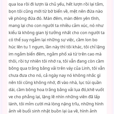
qua loa rồi đi lượn là chủ yếu, hết lượn rồi lại tắm,
bọn tôi cũng mới từ bờ biển về, mệt nên đứa nào
về phòng đứa đó. Màn đêm, màn đêm yên tĩnh,
mang lại cho con người ta nhiều cảm xúc, nó như
kiểu là không gian lý tưởng nhất cho con người ta
có thể suy ngẫm lại những sự việc, cầm lon bo
húc lên tu 1 ngụm, lần này thì tôi khác, tôi chỉ lặng
im ngắm biển đêm, ngắm phố xá từ trên cao mà
thôi, rồi tự nhiên tôi nhớ ra, tôi vẫn đang còn cầm
bông qua trắng bằng vải trên váy của Linh, tôi vẫn
chưa đưa cho nó, cả ngày nay nó không nhắc gì
nên tôi cũng không nhớ, đi vào nhà, lục túi quần
dài, cầm bông hoa trắng bằng vải lụa đó,khẽ vuốt
ve cho phẳng lại, lặng lẽ nhìn những viên đã lấp
lánh, tôi mỉm cười mà lòng nặng trĩu, những hình
ảnh về buổi sinh nhật buồn lại ùa về, hình ảnh