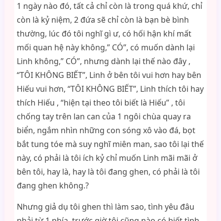
1 ngày nào đó, tất cả chỉ còn là trong quá khứ, chỉ
còn là kỷ niệm, 2 đứa sẽ chỉ còn là bạn bè bình
thường, lúc đó tôi nghĩ gì ư, có hối hận khí mất
mối quan hệ này không,” CÓ”, có muốn dành lại
Linh không,” CÓ”, nhưng dành lại thế nào đây ,
“TÔI KHÔNG BIẾT”, Linh ở bên tôi vui hơn hay bên
Hiếu vui hơn, “TÔI KHÔNG BIẾT”, Linh thích tôi hay
thích Hiếu , “hiện tại theo tôi biết là Hiếu” , tôi
chống tay trên lan can của 1 ngôi chùa quay ra
biển, ngắm nhìn những con sóng xô vào đá, bọt
bắt tung tóe mà suy nghĩ miên man, sao tôi lại thế
này, có phải là tôi ích kỷ chỉ muốn Linh mãi mãi ở
bên tôi, hay là, hay là tôi đang ghen, có phải là tôi
đang ghen không.?
Nhưng giả dụ tôi ghen thì làm sao, tình yêu đâu
phải từ 1 phía, trước giờ tôi cũng nào có biết tình