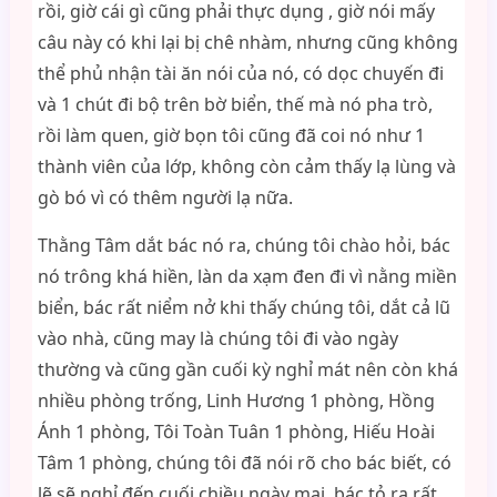
rồi, giờ cái gì cũng phải thực dụng , giờ nói mấy
câu này có khi lại bị chê nhàm, nhưng cũng không
thể phủ nhận tài ăn nói của nó, có dọc chuyến đi
và 1 chút đi bộ trên bờ biển, thế mà nó pha trò,
rồi làm quen, giờ bọn tôi cũng đã coi nó như 1
thành viên của lớp, không còn cảm thấy lạ lùng và
gò bó vì có thêm người lạ nữa.
Thằng Tâm dắt bác nó ra, chúng tôi chào hỏi, bác
nó trông khá hiền, làn da xạm đen đi vì nằng miền
biển, bác rất niểm nở khi thấy chúng tôi, dắt cả lũ
vào nhà, cũng may là chúng tôi đi vào ngày
thường và cũng gần cuối kỳ nghỉ mát nên còn khá
nhiều phòng trống, Linh Hương 1 phòng, Hồng
Ánh 1 phòng, Tôi Toàn Tuân 1 phòng, Hiếu Hoài
Tâm 1 phòng, chúng tôi đã nói rõ cho bác biết, có
lẽ sẽ nghỉ đến cuối chiều ngày mai, bác tỏ ra rất