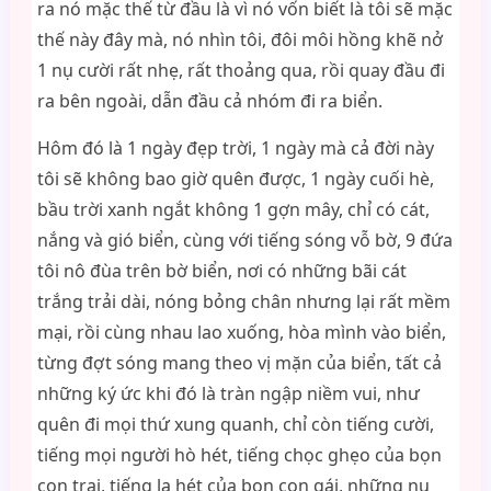
ra nó mặc thế từ đầu là vì nó vốn biết là tôi sẽ mặc
thế này đây mà, nó nhìn tôi, đôi môi hồng khẽ nở
1 nụ cười rất nhẹ, rất thoảng qua, rồi quay đầu đi
ra bên ngoài, dẫn đầu cả nhóm đi ra biển.
Hôm đó là 1 ngày đẹp trời, 1 ngày mà cả đời này
tôi sẽ không bao giờ quên được, 1 ngày cuối hè,
bầu trời xanh ngắt không 1 gợn mây, chỉ có cát,
nắng và gió biển, cùng với tiếng sóng vỗ bờ, 9 đứa
tôi nô đùa trên bờ biển, nơi có những bãi cát
trắng trải dài, nóng bỏng chân nhưng lại rất mềm
mại, rồi cùng nhau lao xuống, hòa mình vào biển,
từng đợt sóng mang theo vị mặn của biển, tất cả
những ký ức khi đó là tràn ngập niềm vui, như
quên đi mọi thứ xung quanh, chỉ còn tiếng cười,
tiếng mọi người hò hét, tiếng chọc ghẹo của bọn
con trai, tiếng la hét của bọn con gái, những nụ