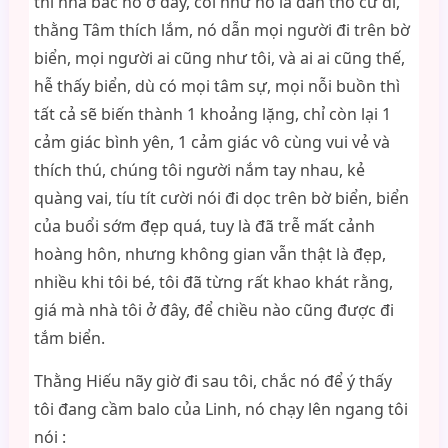
thì nhà bác nó ở đây, coi như nó là dân thổ cư đi,
thằng Tâm thích lắm, nó dẫn mọi người đi trên bờ
biển, mọi người ai cũng như tôi, và ai ai cũng thế,
hễ thấy biển, dù có mọi tâm sự, mọi nỗi buồn thì
tất cả sẽ biến thành 1 khoảng lặng, chỉ còn lại 1
cảm giác bình yên, 1 cảm giác vô cùng vui vẻ và
thích thú, chúng tôi người nắm tay nhau, kẻ
quàng vai, tíu tít cười nói đi dọc trên bờ biển, biển
của buổi sớm đẹp quá, tuy là đã trễ mất cảnh
hoàng hôn, nhưng không gian vẫn thật là đẹp,
nhiều khi tôi bé, tôi đã từng rất khao khát rằng,
giá mà nhà tôi ở đây, để chiều nào cũng được đi
tắm biển.
Thằng Hiếu nãy giờ đi sau tôi, chắc nó để ý thấy
tôi đang cầm balo của Linh, nó chạy lên ngang tôi
nói :