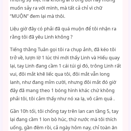
muốn sảy ra với mình, mà tất cả chỉ vì chữ
“MUỘN” đem lại mà thôi.
Liệu giờ đây có phải đã quá muộn để tôi nhận ra
rằng tôi đã yêu Linh không ?
Tiếng thằng Tuân gọi tôi ra chụp ảnh, đã kéo tôi
trở về, lượn lờ 1 lúc thì mới thấy Linh và Hiếu quay
lại, tay Linh đang cầm 1 cái túi gì đó, trông Linh rất
vui, đôi mắt khẽ liếc qua tôi, đôi mắt vẫn long
lanh, như đang mỉm cười, nhưng đôi mắt đó giờ
đây đã mang theo 1 bóng hình khác chứ không
phải tôi, tôi cảm thấy như nó xa lạ, vô cảm quá .
Gần 10h tối, tôi chống tay trên lan can tầng 5, tay
lại đang cầm 1 lon bò húc, thứ nước mà tôi thích
uống, gần đêm rồi, cả ngày hôm nay, chỉ toàn ăn