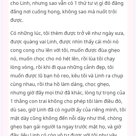
cho Linh, nhưng sao vẫn có 1 thứ tư vị gì đó đăng
đắng nơi cuống họng, không sao mà nuốt trôi
được.
Có những lúc, tôi thèm được trở về như ngày xưa,
được quàng vai Linh, được nhìn thấy cái môi nó
cong cong chu lên với tôi, muốn được đùa ghẹo
nó, muốn chọc cho nó hét lên, rồi lùa tôi chạy
lòng vòng, rồi khi đi qua những cảnh đẹp, tôi
muốn được lũ bạn hò reo, kêu tôi và Linh ra chụp
cùng nhau, rồi tha hồ làm dáng, chọc ghẹo,
nhưng giờ đây mọi thứ đã khác, lòng tự trọng của
1 thằng con trai không cho phép tôi làm điều đó,
dù sao, giờ Linh đã có người ấy của riêng mình, tôi
mặt dày cũng không đến nỗi dày như thế, chòng
ghẹo bạn gái người ta ngay trước mặt họ, và giờ
đây, liệu Linh có còn vô tư được với tôi như vậy