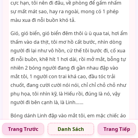
cực hạn, tôi nên đi đâu, về phòng để gấm nhấm
sự mất mát sao, hay ra ngoài, mong có 1 phép
màu xua đi nỗi buồn khó tả.
Gió, gió biển, gió biển đêm thôi ù ù qua tai, hơi ẩm
thấm vào da thịt, tôi mơ hồ cất bước, nhìn dòng
người đi lại như vô hồn, cứ thế tôi bước đi, cố xua
đi nỗi buồn, khẽ hít 1 hơi dài, rồi mở mắt, bỗng tự
nhiên 2 bóng người đang đi gần nhau đập vào
mắt tôi, 1 người con trai khá cao, đầu tóc trải
chuốt, đang cười cười nói nói, chỉ chỉ chỏ chỏ như
phụ họa, tôi nhìn kỹ, là Hiếu rồi, đúng là nó, vậy
người đi bên cạnh là, là Linh……
Bóng dánh Linh đập vào mắt tôi, em mặc chiếc áo
phông bó màu vàng nhạt tôn lên những đường
Trang Trước
Trang Tiếp
Danh Sách
cong đầy quyến rũ, chiếc quần short màu trắng