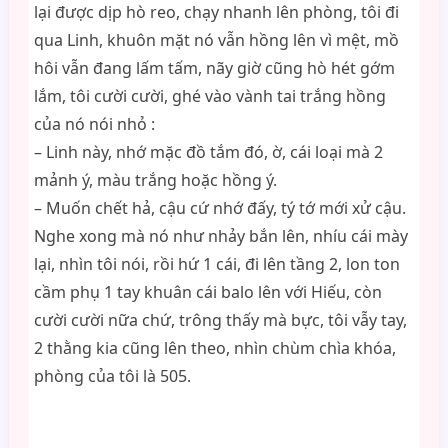
lại được dịp hò reo, chạy nhanh lên phòng, tôi đi
qua Linh, khuôn mặt nó vẫn hồng lên vì mệt, mồ
hôi vẫn đang lấm tấm, nãy giờ cũng hò hét gớm
lắm, tôi cười cười, ghé vào vành tai trắng hồng
của nó nói nhỏ :
– Linh này, nhớ mặc đồ tắm đó, ờ, cái loại mà 2
mảnh ý, màu trắng hoặc hồng ý.
– Muốn chết hả, cậu cứ nhớ đấy, tý tớ mới xử cậu.
Nghe xong mà nó như nhảy bắn lên, nhíu cái mày
lại, nhìn tôi nói, rồi hứ 1 cái, đi lên tầng 2, lon ton
cầm phụ 1 tay khuân cái balo lên với Hiếu, còn
cười cười nữa chứ, trông thấy mà bực, tôi vẫy tay,
2 thằng kia cũng lên theo, nhìn chùm chìa khóa,
phòng của tôi là 505.