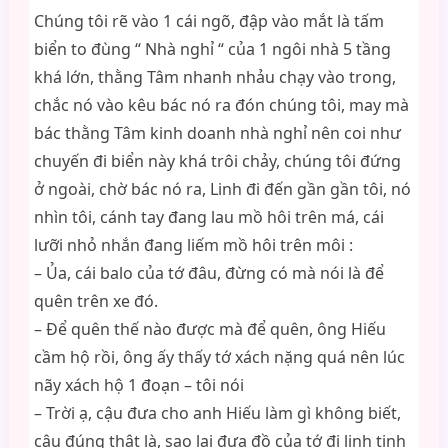
Chúng tôi rẽ vào 1 cái ngõ, đập vào mắt là tấm
biển to đùng “ Nhà nghỉ “ của 1 ngôi nhà 5 tầng
khá lớn, thằng Tâm nhanh nhảu chạy vào trong,
chắc nó vào kêu bác nó ra đón chúng tôi, may mà
bác thằng Tâm kinh doanh nhà nghỉ nên coi như
chuyến đi biển này khá trôi chảy, chúng tôi đứng
ở ngoài, chờ bác nó ra, Linh đi đến gần gần tôi, nó
nhìn tôi, cánh tay đang lau mồ hôi trên má, cái
lưỡi nhỏ nhắn đang liếm mồ hôi trên môi :
– Ủa, cái balo của tớ đâu, đừng có mà nói là để
quên trên xe đó.
– Để quên thế nào được mà để quên, ông Hiếu
cầm hộ rồi, ông ấy thấy tớ xách nặng quá nên lúc
nãy xách hộ 1 đoạn – tôi nói
– Trời ạ, cậu đưa cho anh Hiếu làm gì không biết,
cậu đúng thật là, sao lại đưa đồ của tớ đi linh tinh