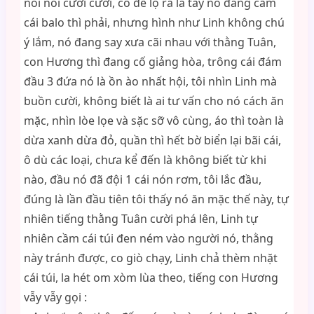
nói nói cười cười, cố để lộ ra là tay nó đang cầm
cái balo thì phải, nhưng hình như Linh không chú
ý lắm, nó đang say xưa cãi nhau với thằng Tuân,
con Hương thì đang cố giảng hòa, trông cái đám
đầu 3 đứa nó là ồn ào nhất hội, tôi nhìn Linh mà
buồn cười, không biết là ai tư vấn cho nó cách ăn
mặc, nhìn lòe lọe và sặc sỡ vô cùng, áo thì toàn là
dừa xanh dừa đỏ, quần thì hết bờ biển lại bãi cái,
ô dù các loại, chưa kể đến là không biết từ khi
nào, đầu nó đã đội 1 cái nón rơm, tôi lắc đầu,
đúng là lần đầu tiên tôi thấy nó ăn mặc thế này, tự
nhiên tiếng thằng Tuân cười phá lên, Linh tự
nhiên cầm cái túi đen ném vào người nó, thằng
này tránh được, co giò chạy, Linh chả thèm nhặt
cái túi, la hét om xòm lùa theo, tiếng con Hương
vẫy vẫy gọi :