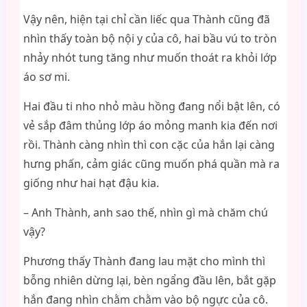
Vậy nên, hiện tại chỉ cần liếc qua Thành cũng đã
nhìn thấy toàn bộ nội y của cô, hai bầu vú to tròn
nhảy nhót tung tăng như muốn thoát ra khỏi lớp
áo sơ mi.
Hai đầu ti nho nhỏ màu hồng đang nổi bật lên, có
vẻ sắp đâm thủng lớp áo mỏng manh kia đến nơi
rồi. Thành càng nhìn thì con cặc của hắn lại càng
hưng phấn, cảm giác cũng muốn phá quần mà ra
giống như hai hạt đậu kia.
– Anh Thành, anh sao thế, nhìn gì mà chăm chú
vậy?
Phương thấy Thành đang lau mặt cho mình thì
bỗng nhiên dừng lại, bèn ngẩng đầu lên, bắt gặp
hắn đang nhìn chằm chằm vào bộ ngực của cô.