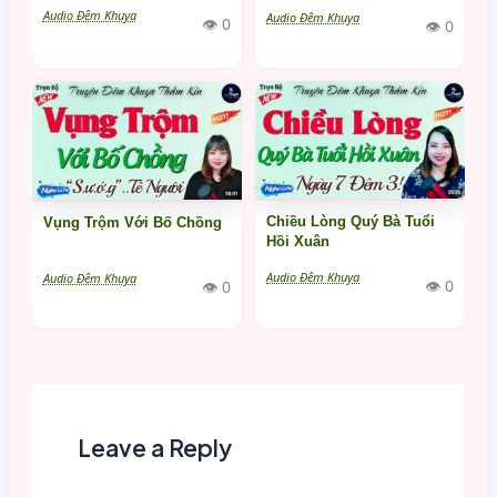
Audio Đêm Khuya
Audio Đêm Khuya
👁 0
👁 0
Chiều Lòng Quý Bà Tuổi
Vụng Trộm Với Bố Chồng
Hồi Xuân
Audio Đêm Khuya
Audio Đêm Khuya
👁 0
👁 0
Leave a Reply