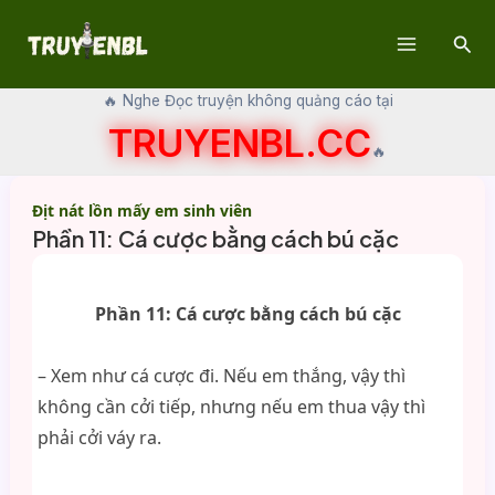
Skip
Sear
to
Main
content
🔥 Nghe Đọc truyện không quảng cáo tại
Menu
TRUYENBL.CC
🔥
Địt nát lồn mấy em sinh viên
Phần 11: Cá cược bằng cách bú cặc
Phần 11: Cá cược bằng cách bú cặc
– Xem như cá cược đi. Nếu em thắng, vậy thì
không cần cởi tiếp, nhưng nếu em thua vậy thì
phải cởi váy ra.