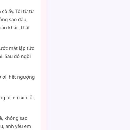
cô ấy. Tôi từ từ
hông sao đâu,
nào khác, thật
nước mắt lập tức
i. Sau đó ngồi
vợ ơi, hết ngượng
g ơi, em xin lỗi,
mà, không sao
âu, anh yêu em