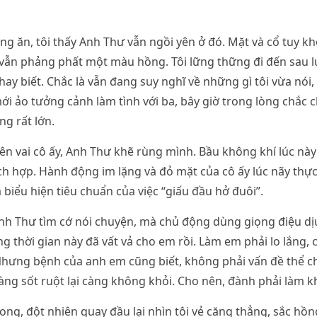
òng ăn, tôi thấy Anh Thư vẫn ngồi yên ở đó. Mặt và cổ tuy 
 vẫn phảng phất một màu hồng. Tôi lững thững đi đến sau 
ay biết. Chắc là vẫn đang suy nghĩ về những gì tôi vừa nói,
ới ảo tưởng cảnh làm tình với ba, bây giờ trong lòng chắc 
g rất lớn.
 lên vai cô ấy, Anh Thư khẽ rùng mình. Bầu không khí lúc này
h hợp. Hành động im lặng và đỏ mặt của cô ấy lúc nãy thự
 biểu hiện tiêu chuẩn của việc “giấu đầu hở đuôi”.
nh Thư tìm cớ nói chuyện, mà chủ động dùng giọng điệu dị
g thời gian này đã vất vả cho em rồi. Làm em phải lo lắng,
Nhưng bệnh của anh em cũng biết, không phải vấn đề thể ch
càng sốt ruột lại càng không khỏi. Cho nên, đành phải làm k
ng, đột nhiên quay đầu lại nhìn tôi vẻ căng thẳng, sắc hồn