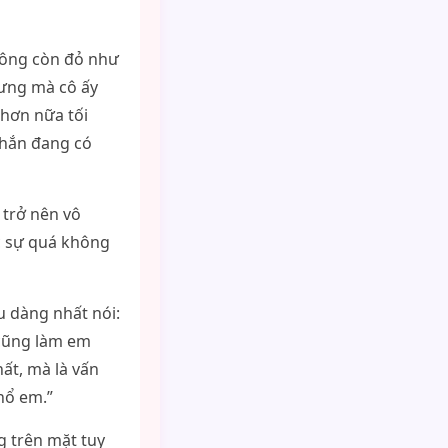
không còn đỏ như
lưng mà cô ấy
 hơn nữa tối
chắn đang có
 trở nên vô
c sự quá không
u dàng nhất nói:
 cũng làm em
ất, mà là vấn
hổ em.”
g trên mặt tuy