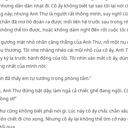
nhưng dần dần nhạt đi. Cô ấy không biết tại sao tôi lại nói 
g này, nhưng Anh Thư là người rất thông minh, suy nghĩ cũ
 chắn đã mơ hồ đoán ra được mối liên hệ trước sau trong nh
 không thể tin được, hoặc không dám nghĩ đến rốt cuộc tôi 
ìn gương mặt nhỏ nhắn căng thẳng của Anh Thư, nở một nụ 
êu thương. Tôi nhẹ nhàng nhéo cái mũi nhỏ của cô ấy. Anh
hấy kỳ lạ trước hành động của tôi. Tôi nhìn vào mắt cô ấy, d
ng nhất của mình nói:
nh đã thấy em tự sướng trong phòng tắm.”
g, Anh Thư đứng bật dậy, làm ngả cả chiếc ghế đang ngồi. C
hồng ơi!”
hư cũng không biết phải nói gì. Lúc này cô ấy chắc chắn xấ
uốn chết đi cho xong. Nhưng cô ấy lại không thể tìm cớ nào đ
tối qua.