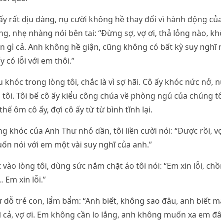
ấy rất dịu dàng, nụ cười không hề thay đổi vì hành động của 
ng, nhẹ nhàng nói bên tai: “Đừng sợ, vợ ơi, thả lỏng nào, k
 gì cả. Anh không hề giận, cũng không có bất kỳ suy nghĩ 
y có lỗi với em thôi.”
 khóc trong lòng tôi, chắc là vì sợ hãi. Cô ấy khóc nức nở, 
tôi. Tôi bế cô ấy kiểu công chúa về phòng ngủ của chúng tô
hế ôm cô ấy, đợi cô ấy từ từ bình tĩnh lại.
ng khóc của Anh Thư nhỏ dần, tôi liền cười nói: “Được rồi, 
ốn nói với em một vài suy nghĩ của anh.”
ào lòng tôi, dùng sức nắm chặt áo tôi nói: “Em xin lỗi, chồn
Em xin lỗi.”
 dỗ trẻ con, lẩm bẩm: “Anh biết, không sao đâu, anh biết 
ì cả, vợ ơi. Em không cần lo lắng, anh không muốn xa em đ