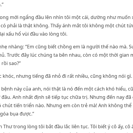
.”
ong mới ngẩng đầu lên nhìn tôi một cái, dường như muốn
 có phải là thật không. Thấy ánh mắt tôi không một chút tứ
 lại xấu hổ vùi đầu vào lòng tôi.
i nhẹ nhàng: “Em cũng biết chồng em là người thế nào mà. S
ủ. Trước đây lúc chúng ta bên nhau, còn có một thời gian
 rồi sao?”
c khóc, nhưng tiếng đã nhỏ đi rất nhiều, cũng không nói gì.
ái bệnh này của anh, nói thật là nó đến một cách khó hiểu, 
đâu. Anh nhất định sẽ tiếp tục chữa trị. Nhưng đến nay đ
 chút tiến triển nào. Nhưng em còn trẻ mà! Anh không thể
 góa bụa được.”
 Thư trong lòng tôi bắt đầu lắc liên tục. Tôi biết ý cô ấy, cô