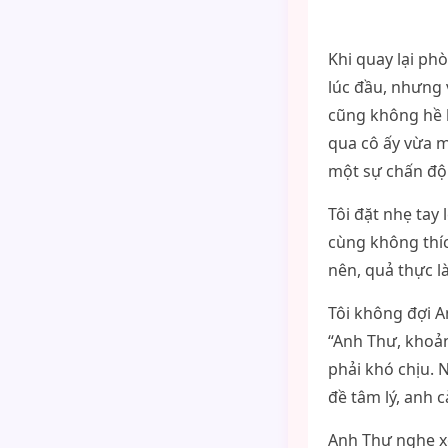
Khi quay lại ph
lúc đầu, nhưng
cũng không hề h
qua cô ấy vừa m
một sự chấn độn
Tôi đặt nhẹ tay
cùng không thíc
nên, quả thực là
Tôi không đợi A
“Anh Thư, khoản
phải khó chịu. 
đề tâm lý, anh 
Anh Thư nghe xo