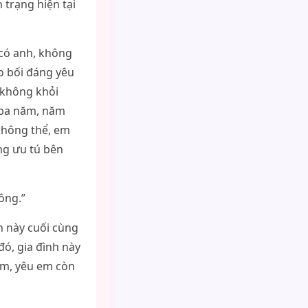
 trạng hiện tại
 có anh, không
o bối đáng yêu
i không khỏi
 ba năm, năm
không thể, em
ng ưu tú bên
ông.”
ện này cuối cùng
đó, gia đình này
em, yêu em còn