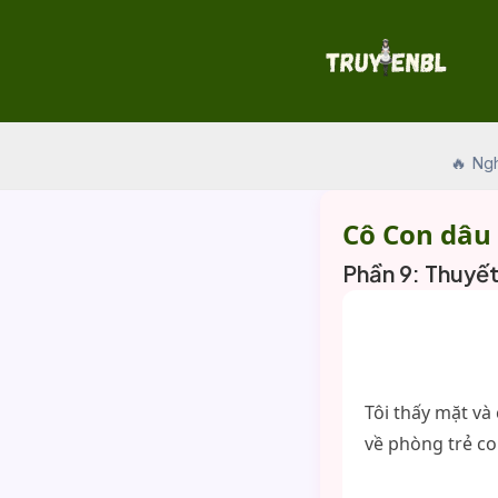
Skip
to
content
🔥 Ng
Cô Con dâu
Phần 9: Thuyế
Tôi thấy mặt và
về phòng trẻ co