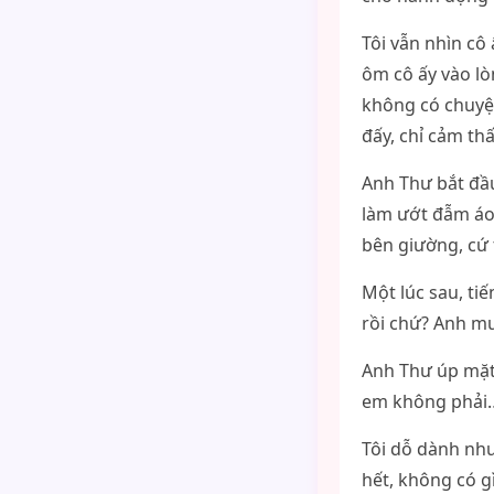
Tôi vẫn nhìn cô 
ôm cô ấy vào lò
không có chuyện
đấy, chỉ cảm thấ
Anh Thư bắt đầu
làm ướt đẫm áo 
bên giường, cứ t
Một lúc sau, tiế
rồi chứ? Anh mu
Anh Thư úp mặt v
em không phải… 
Tôi dỗ dành như
hết, không có g