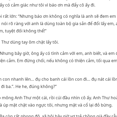
ấy có cảm giác như tôi vì báo ơn mà đẩy cô ấy đi.
ói rất lớn: “Nhưng báo ơn không có nghĩa là anh sẽ đem em
ó nói rõ ràng với anh là dùng toàn bộ gia sản để đổi lấy em
m, tuyệt đối không thể!”
Thư dùng tay ôm chặt lấy tôi.
: Nhưng bây giờ, ông ấy có tình cảm với em, anh biết, và em 
iện cảm. Em đừng chối, nếu không có thiện cảm, tối qua e
 con nhanh lên… đụ cho banh cái lồn con đi… đụ nát cái l
 đi ba.”. He he, đúng không?”
 mông Anh Thư một cái, rồi cúi đầu nhìn cô ấy. Anh Thư h
à úp mặt chặt vào ngực tôi, nhưng mặt và cổ lại đỏ bừng.
: “Ba còn rất phong độ, xã hội bây giờ vợ trẻ chồng già đầy r