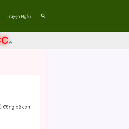
Search
Truyện Ngắn
CC
🔥
hủ động bế con