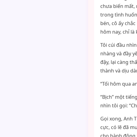
chưa biến mất, 
trong tình huốn
bén, cô ấy chắc
hôm nay, chỉ là
Tôi cúi đầu nh
nhàng và đầy y
đậy, lại càng t
thành và dịu dà
“Tối hôm qua a
“Bịch” một tiến
nhìn tôi gọi: “C
Gọi xong, Anh T
cực, có lẽ đã m
cho hành động 