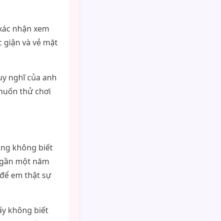
 xác nhận xem
c giận và vẻ mặt
uy nghĩ của anh
 muốn thử chơi
cũng không biết
ã gần một năm
 để em thật sự
 ấy không biết