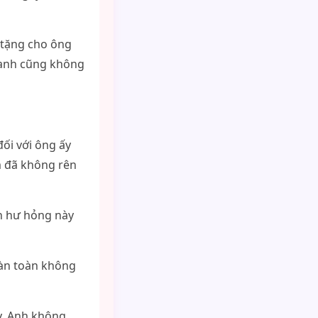
 tặng cho ông
, anh cũng không
đối với ông ấy
m đã không rên
ồn hư hỏng này
oàn toàn không
ẫy. Anh không