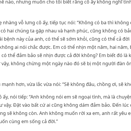
 thế nào, nhưng muốn cho tôi biết rằng cô ấy không nghĩ tình
ẹ nhàng vỗ lưng cô ấy, tiếp tục nói: “Không có ba thì không
 có hai chúng ta gặp nhau và hạnh phúc, cũng không có bả
ái bệnh này của anh, có thể sẽ sớm khỏi, cũng có thể cả đờ
không ai nói chắc được. Em có thể nhịn một năm, hai năm,
có thể đảm bảo sẽ nhịn được cả đời không? Em biết đó là 
ư vậy, không chừng một ngày nào đó sẽ bị một người đàn ô
 mạnh hơn, vừa lắc vừa nói: “Sẽ không đâu, chồng ơi, sẽ kh
cô ấy, nói tiếp: “Anh không nói em sẽ ngoại tình, mà là chuy
hư vậy. Đặt vào bất cứ ai cũng không dám đảm bảo. Đến lúc 
ũng sẽ không còn. Anh không muốn rời xa em, anh rất yêu 
uốn cùng em sống cả đời.”