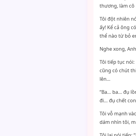
thương, làm cô 
Tôi đột nhiên n
ấy! Kể cả ông c
thể nào từ bỏ e
Nghe xong, Anh 
Tôi tiếp tục nói
cũng có chút th
lên…
“Ba… ba… đụ lồn
đi… đụ chết con
Tôi vỗ mạnh vào
dám nhìn tôi, m
Tôi lại nói tiếp