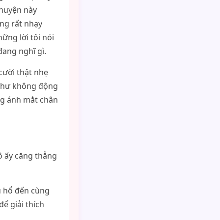
chuyện này
ng rất nhạy
ững lời tôi nói
đang nghĩ gì.
cười thật nhẹ
 Thư không động
ùng ánh mắt chân
ô ấy căng thẳng
u hổ đến cùng
ể giải thích