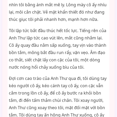
nhìn tôi bằng ánh mắt mê ly. Lông mày cô ấy nhíu
lại, môi cắn chặt. Vẻ mặt khẩn thiết đó như đang
thúc giục tôi phải nhanh hơn, mạnh hơn nữa.
Tôi lập tức bắt đầu thúc hết tốc lực. Tiếng rên của
Anh Thư lập tức cao vút lên, mắt cũng nhắm lại.
Cô ấy quay đầu nằm sấp xuống, tay vịn vào thành
bồn tắm, mông bắt đầu run rẩy, vặn vẹo. Âm đạo
co thắt, siết chặt lấy con cặc của tôi, một dòng
nước nóng hổi chảy xuống bìu của tôi.
Đợi cơn cao trào của Anh Thư qua đi, tôi dùng tay
kéo người cô ấy, kéo cánh tay cô ấy, con cặc vẫn
cắm trong lồn cô ấy, để cô ấy bước ra khỏi bồn
tắm, đi đến tấm thảm chùi chân. Tôi xoay người,
Anh Thư cũng xoay theo tôi, mặt đối mặt với bồn
tắm. Tôi dùng tay ấn hông Anh Thư xuống, cô ấy