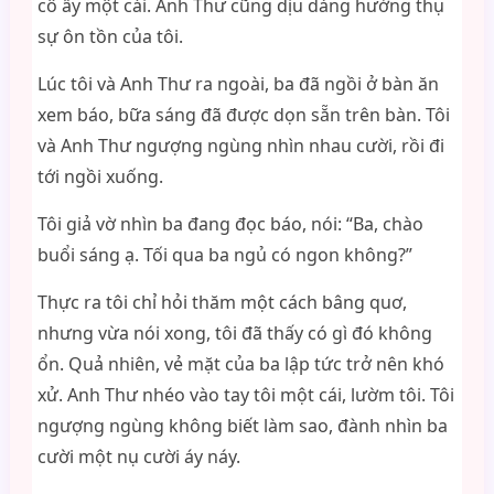
cô ấy một cái. Anh Thư cũng dịu dàng hưởng thụ
sự ôn tồn của tôi.
Lúc tôi và Anh Thư ra ngoài, ba đã ngồi ở bàn ăn
xem báo, bữa sáng đã được dọn sẵn trên bàn. Tôi
và Anh Thư ngượng ngùng nhìn nhau cười, rồi đi
tới ngồi xuống.
Tôi giả vờ nhìn ba đang đọc báo, nói: “Ba, chào
buổi sáng ạ. Tối qua ba ngủ có ngon không?”
Thực ra tôi chỉ hỏi thăm một cách bâng quơ,
nhưng vừa nói xong, tôi đã thấy có gì đó không
ổn. Quả nhiên, vẻ mặt của ba lập tức trở nên khó
xử. Anh Thư nhéo vào tay tôi một cái, lườm tôi. Tôi
ngượng ngùng không biết làm sao, đành nhìn ba
cười một nụ cười áy náy.