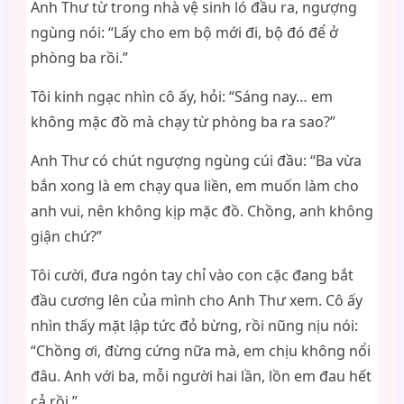
Anh Thư từ trong nhà vệ sinh ló đầu ra, ngượng
ngùng nói: “Lấy cho em bộ mới đi, bộ đó để ở
phòng ba rồi.”
Tôi kinh ngạc nhìn cô ấy, hỏi: “Sáng nay… em
không mặc đồ mà chạy từ phòng ba ra sao?”
Anh Thư có chút ngượng ngùng cúi đầu: “Ba vừa
bắn xong là em chạy qua liền, em muốn làm cho
anh vui, nên không kịp mặc đồ. Chồng, anh không
giận chứ?”
Tôi cười, đưa ngón tay chỉ vào con cặc đang bắt
đầu cương lên của mình cho Anh Thư xem. Cô ấy
nhìn thấy mặt lập tức đỏ bừng, rồi nũng nịu nói:
“Chồng ơi, đừng cứng nữa mà, em chịu không nổi
đâu. Anh với ba, mỗi người hai lần, lồn em đau hết
cả rồi.”