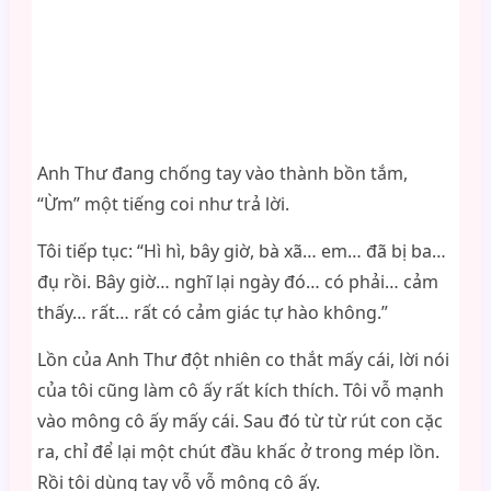
Anh Thư đang chống tay vào thành bồn tắm,
“Ừm” một tiếng coi như trả lời.
Tôi tiếp tục: “Hì hì, bây giờ, bà xã… em… đã bị ba…
đụ rồi. Bây giờ… nghĩ lại ngày đó… có phải… cảm
thấy… rất… rất có cảm giác tự hào không.”
Lồn của Anh Thư đột nhiên co thắt mấy cái, lời nói
của tôi cũng làm cô ấy rất kích thích. Tôi vỗ mạnh
vào mông cô ấy mấy cái. Sau đó từ từ rút con cặc
ra, chỉ để lại một chút đầu khấc ở trong mép lồn.
Rồi tôi dùng tay vỗ vỗ mông cô ấy.