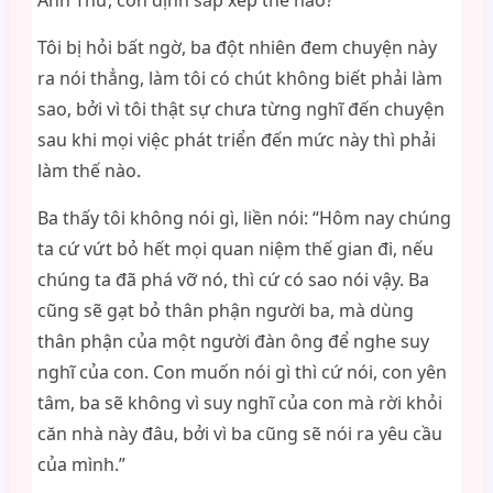
Anh Thư, con định sắp xếp thế nào?”
Tôi bị hỏi bất ngờ, ba đột nhiên đem chuyện này
ra nói thẳng, làm tôi có chút không biết phải làm
sao, bởi vì tôi thật sự chưa từng nghĩ đến chuyện
sau khi mọi việc phát triển đến mức này thì phải
làm thế nào.
Ba thấy tôi không nói gì, liền nói: “Hôm nay chúng
ta cứ vứt bỏ hết mọi quan niệm thế gian đi, nếu
chúng ta đã phá vỡ nó, thì cứ có sao nói vậy. Ba
cũng sẽ gạt bỏ thân phận người ba, mà dùng
thân phận của một người đàn ông để nghe suy
nghĩ của con. Con muốn nói gì thì cứ nói, con yên
tâm, ba sẽ không vì suy nghĩ của con mà rời khỏi
căn nhà này đâu, bởi vì ba cũng sẽ nói ra yêu cầu
của mình.”