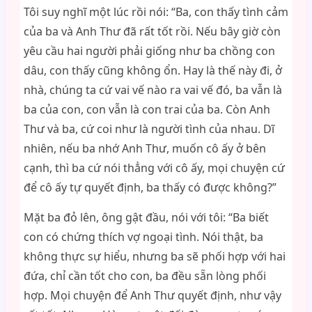
Tôi suy nghĩ một lúc rồi nói: “Ba, con thấy tình cảm
của ba và Anh Thư đã rất tốt rồi. Nếu bây giờ còn
yêu cầu hai người phải giống như ba chồng con
dâu, con thấy cũng không ổn. Hay là thế này đi, ở
nhà, chúng ta cứ vai vế nào ra vai vế đó, ba vẫn là
ba của con, con vẫn là con trai của ba. Còn Anh
Thư và ba, cứ coi như là người tình của nhau. Dĩ
nhiên, nếu ba nhớ Anh Thư, muốn cô ấy ở bên
cạnh, thì ba cứ nói thẳng với cô ấy, mọi chuyện cứ
để cô ấy tự quyết định, ba thấy có được không?”
Mặt ba đỏ lên, ông gật đầu, nói với tôi: “Ba biết
con có chứng thích vợ ngoại tình. Nói thật, ba
không thực sự hiểu, nhưng ba sẽ phối hợp với hai
đứa, chỉ cần tốt cho con, ba đều sẵn lòng phối
hợp. Mọi chuyện để Anh Thư quyết định, như vậy