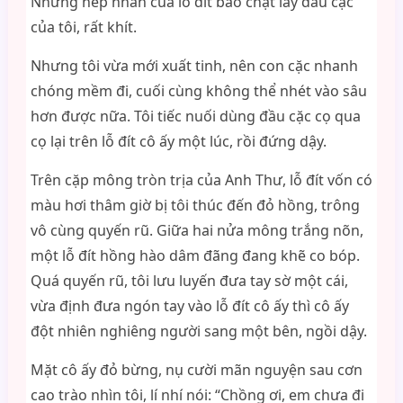
Những nếp nhăn của lỗ đít bao chặt lấy đầu cặc
của tôi, rất khít.
Nhưng tôi vừa mới xuất tinh, nên con cặc nhanh
chóng mềm đi, cuối cùng không thể nhét vào sâu
hơn được nữa. Tôi tiếc nuối dùng đầu cặc cọ qua
cọ lại trên lỗ đít cô ấy một lúc, rồi đứng dậy.
Trên cặp mông tròn trịa của Anh Thư, lỗ đít vốn có
màu hơi thâm giờ bị tôi thúc đến đỏ hồng, trông
vô cùng quyến rũ. Giữa hai nửa mông trắng nõn,
một lỗ đít hồng hào dâm đãng đang khẽ co bóp.
Quá quyến rũ, tôi lưu luyến đưa tay sờ một cái,
vừa định đưa ngón tay vào lỗ đít cô ấy thì cô ấy
đột nhiên nghiêng người sang một bên, ngồi dậy.
Mặt cô ấy đỏ bừng, nụ cười mãn nguyện sau cơn
cao trào nhìn tôi, lí nhí nói: “Chồng ơi, em chưa đi