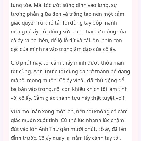
tung tóe. Mái tóc ướt sũng dính vào lưng, sự
tương phản giữa đen và trắng tạo nên một cảm
giác quyến rũ khó tả. Tôi dùng tay bóp mạnh
mông cô ấy. Tôi dùng sức banh hai bờ mông của
cô ấy ra hai bên, để lộ lỗ đít và cái lồn, nhìn con
cặc của mình ra vào trong âm đạo của cô ấy.
Giờ phút này, tôi cảm thấy mình được thỏa mãn
tột cùng. Anh Thư cuối cùng đã trở thành bộ dạng
mà tôi mong muốn. Cô ấy vì tôi, đã chủ động để
ba bắn vào trong, rồi còn khiêu khích tôi làm tình
với cô ấy. Cảm giác thành tựu này thật tuyệt vời!
Vừa mới bắn xong một lần, nên tôi không có cảm
giác muốn xuất tinh. Cứ thế lúc nhanh lúc chậm
đút vào lồn Anh Thư gần mười phút, cô ấy đã lên
đỉnh trước. Cô ấy quay lại nắm lấy cánh tay tôi,