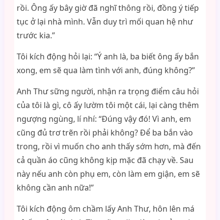
rồi. Ông ấy bây giờ đã nghĩ thông rồi, đồng ý tiếp
tục ở lại nhà mình. Vẫn duy trì mối quan hệ như
trước kia.”
Tôi kích động hỏi lại: “Ý anh là, ba biết ông ấy bắn
xong, em sẽ qua làm tình với anh, đúng không?”
Anh Thư sững người, nhận ra trọng điểm câu hỏi
của tôi là gì, cô ấy lườm tôi một cái, lại càng thêm
ngượng ngùng, lí nhí: “Đúng vậy đó! Vì anh, em
cũng đủ trơ trẽn rồi phải không? Để ba bắn vào
trong, rồi vì muốn cho anh thấy sớm hơn, mà đến
cả quần áo cũng không kịp mặc đã chạy về. Sau
này nếu anh còn phụ em, còn làm em giận, em sẽ
không cần anh nữa!”
Tôi kích động ôm chầm lấy Anh Thư, hôn lên má