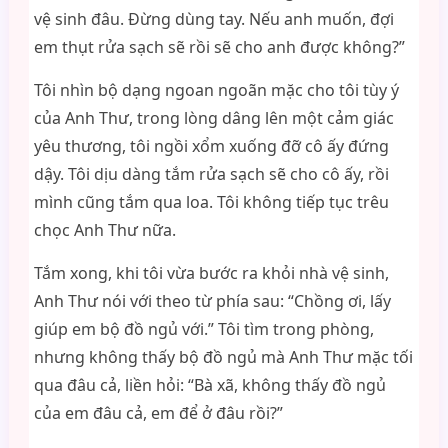
vệ sinh đâu. Đừng dùng tay. Nếu anh muốn, đợi
em thụt rửa sạch sẽ rồi sẽ cho anh được không?”
Tôi nhìn bộ dạng ngoan ngoãn mặc cho tôi tùy ý
của Anh Thư, trong lòng dâng lên một cảm giác
yêu thương, tôi ngồi xổm xuống đỡ cô ấy đứng
dậy. Tôi dịu dàng tắm rửa sạch sẽ cho cô ấy, rồi
mình cũng tắm qua loa. Tôi không tiếp tục trêu
chọc Anh Thư nữa.
Tắm xong, khi tôi vừa bước ra khỏi nhà vệ sinh,
Anh Thư nói với theo từ phía sau: “Chồng ơi, lấy
giúp em bộ đồ ngủ với.” Tôi tìm trong phòng,
nhưng không thấy bộ đồ ngủ mà Anh Thư mặc tối
qua đâu cả, liền hỏi: “Bà xã, không thấy đồ ngủ
của em đâu cả, em để ở đâu rồi?”