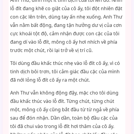
Anh Thư, dính một ít tinh dịch của tôi lên đó. Nhìn
lỗ đít đang khẽ co giật của cô ấy, tôi đột nhiên đặt
con cặc lên trên, dùng tay ấn nhẹ xuống. Anh Thư
vẫn nằm bất động, đang tận hưởng dư vị của cơn
cực khoái tột độ, cảm nhận được con cặc của tôi
đang dí vào lỗ đít, mông cô ấy hơi nhích về phía
trước một chút, rồi lại trở về vị trí cũ.
Tôi dùng đầu khấc thúc nhẹ vào lỗ đít cô ấy, vì có
tinh dịch bôi trơn, tôi cảm giác đầu cặc của mình
đã nới lỏng lỗ đít cô ấy ra một chút.
Anh Thư vẫn không động đậy, mặc cho tôi dùng
đầu khấc thúc vào lỗ đít. Từng chút, từng chút
một, mông cô ấy cũng bắt đầu từ từ ngả về phía
sau để đón nhận. Dần dần, toàn bộ đầu cặc của
tôi đã chui vào trong lỗ đít hơi thâm của cô ấy.