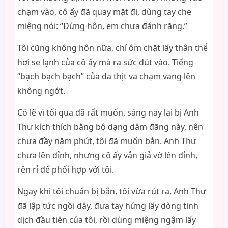
chạm vào, cô ấy đã quay mặt đi, dùng tay che
miệng nói: “Đừng hôn, em chưa đánh răng.”
Tôi cũng không hôn nữa, chỉ ôm chặt lấy thân thể
hơi se lạnh của cô ấy mà ra sức đút vào. Tiếng
“bạch bạch bạch” của da thịt va chạm vang lên
không ngớt.
Có lẽ vì tối qua đã rất muốn, sáng nay lại bị Anh
Thư kích thích bằng bộ dạng dâm đãng này, nên
chưa đầy năm phút, tôi đã muốn bắn. Anh Thư
chưa lên đỉnh, nhưng cô ấy vẫn giả vờ lên đỉnh,
rên rỉ để phối hợp với tôi.
Ngay khi tôi chuẩn bị bắn, tôi vừa rút ra, Anh Thư
đã lập tức ngồi dậy, đưa tay hứng lấy dòng tinh
dịch đầu tiên của tôi, rồi dùng miệng ngậm lấy