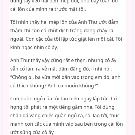
dùng tay kéo hai bên mép đùi, phô bày toàn bộ
cái lồn của mình ra trước mặt tôi.
Tôi nhìn thấy hai mép lồn của Anh Thư ướt đẫm,
thậm chí còn có chút dịch trắng đang chảy ra
ngoài. Con cặc của tôi lập tức giật lên một cái. Tôi
kinh ngạc nhìn cô ấy.
Anh Thư thấy vậy cũng rất e thẹn, nhưng cô ấy
vẫn cố làm ra vẻ mặt dâm đãng đó, lí nhí nói:
“Chồng ơi, ba vừa mới bắn vào trong em đó, anh
có thích không? Anh có muốn không?”
Cơn buồn ngủ của tôi tan biến ngay lập tức. Cổ
họng tôi phát ra một tiếng gầm nhẹ. Tôi dùng
chân đá văng chiếc quần ngủ ra, rồi lao tới, thúc
mạnh con cặc của mình vào sâu bên trong cái lồn
ướt sũng của cô ấy.