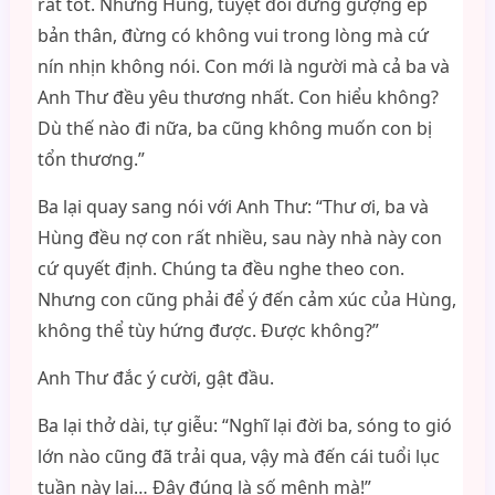
rất tốt. Nhưng Hùng, tuyệt đối đừng gượng ép
bản thân, đừng có không vui trong lòng mà cứ
nín nhịn không nói. Con mới là người mà cả ba và
Anh Thư đều yêu thương nhất. Con hiểu không?
Dù thế nào đi nữa, ba cũng không muốn con bị
tổn thương.”
Ba lại quay sang nói với Anh Thư: “Thư ơi, ba và
Hùng đều nợ con rất nhiều, sau này nhà này con
cứ quyết định. Chúng ta đều nghe theo con.
Nhưng con cũng phải để ý đến cảm xúc của Hùng,
không thể tùy hứng được. Được không?”
Anh Thư đắc ý cười, gật đầu.
Ba lại thở dài, tự giễu: “Nghĩ lại đời ba, sóng to gió
lớn nào cũng đã trải qua, vậy mà đến cái tuổi lục
tuần này lại… Đây đúng là số mệnh mà!”