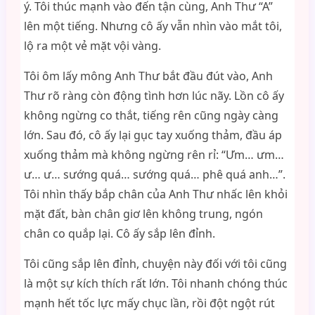
ý. Tôi thúc mạnh vào đến tận cùng, Anh Thư “A”
lên một tiếng. Nhưng cô ấy vẫn nhìn vào mắt tôi,
lộ ra một vẻ mặt vội vàng.
Tôi ôm lấy mông Anh Thư bắt đầu đút vào, Anh
Thư rõ ràng còn động tình hơn lúc nãy. Lồn cô ấy
không ngừng co thắt, tiếng rên cũng ngày càng
lớn. Sau đó, cô ấy lại gục tay xuống thảm, đầu áp
xuống thảm mà không ngừng rên rỉ: “Ưm… ưm…
ư… ư… sướng quá… sướng quá… phê quá anh…”.
Tôi nhìn thấy bắp chân của Anh Thư nhấc lên khỏi
mặt đất, bàn chân giơ lên không trung, ngón
chân co quắp lại. Cô ấy sắp lên đỉnh.
Tôi cũng sắp lên đỉnh, chuyện này đối với tôi cũng
là một sự kích thích rất lớn. Tôi nhanh chóng thúc
mạnh hết tốc lực mấy chục lần, rồi đột ngột rút