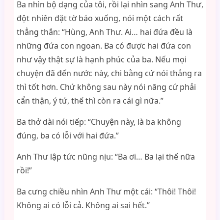
Ba nhìn bộ dạng của tôi, rồi lại nhìn sang Anh Thư,
đột nhiên đặt tờ báo xuống, nói một cách rất
thẳng thắn: “Hùng, Anh Thư. Ai… hai đứa đều là
những đứa con ngoan. Ba có được hai đứa con
như vậy thật sự là hạnh phúc của ba. Nếu mọi
chuyện đã đến nước này, chi bằng cứ nói thẳng ra
thì tốt hơn. Chứ không sau này nói năng cứ phải
cẩn thận, ý tứ, thế thì còn ra cái gì nữa.”
Ba thở dài nói tiếp: “Chuyện này, là ba không
đúng, ba có lỗi với hai đứa.”
Anh Thư lập tức nũng nịu: “Ba ơi… Ba lại thế nữa
rồi!”
Ba cưng chiều nhìn Anh Thư một cái: “Thôi! Thôi!
Không ai có lỗi cả. Không ai sai hết.”