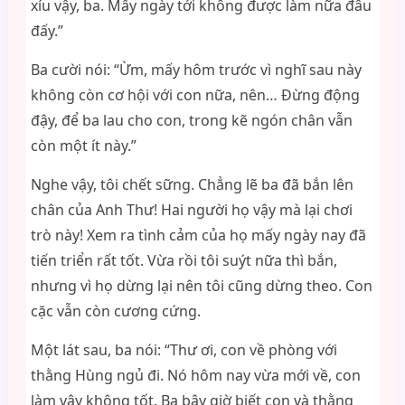
xíu vậy, ba. Mấy ngày tới không được làm nữa đâu
đấy.”
Ba cười nói: “Ừm, mấy hôm trước vì nghĩ sau này
không còn cơ hội với con nữa, nên… Đừng động
đậy, để ba lau cho con, trong kẽ ngón chân vẫn
còn một ít này.”
Nghe vậy, tôi chết sững. Chẳng lẽ ba đã bắn lên
chân của Anh Thư! Hai người họ vậy mà lại chơi
trò này! Xem ra tình cảm của họ mấy ngày nay đã
tiến triển rất tốt. Vừa rồi tôi suýt nữa thì bắn,
nhưng vì họ dừng lại nên tôi cũng dừng theo. Con
cặc vẫn còn cương cứng.
Một lát sau, ba nói: “Thư ơi, con về phòng với
thằng Hùng ngủ đi. Nó hôm nay vừa mới về, con
làm vậy không tốt. Ba bây giờ biết con và thằng