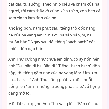
bắt đầu tự sướng. Theo nhịp điệu va chạm của hai
người, tôi cảm thấy vô cùng kích thích, còn hơn cả
xem video làm tình của họ.
Khoảng bốn, năm phút sau, tiếng thở dốc nặng
nề của ba vang lên: “Thư ơi, ba sắp bắn, ôi, ba
muốn bắn.” Ngay sau đó, tiếng “bạch bạch” đột
nhiên dồn dập hơn.
Anh Thư dường như chưa lên đỉnh, cô ấy hổn hển
nói: “Dạ, bắn đi ba. Bắn đi.” Tiếng “bạch bạch” dồn
dập, rồi tiếng gầm nhẹ của ba vang lên: “Ưm ưm…
ba… ba ra…” Anh Thư cũng phát ra một chuỗi
tiếng rên “ừm”, nhưng là tiếng phát ra từ cổ họng
đang mở to.
Một lát sau, giọng Anh Thư vang lên: “Bắn có chút