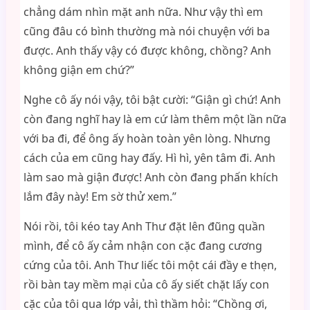
chẳng dám nhìn mặt anh nữa. Như vậy thì em
cũng đâu có bình thường mà nói chuyện với ba
được. Anh thấy vậy có được không, chồng? Anh
không giận em chứ?”
Nghe cô ấy nói vậy, tôi bật cười: “Giận gì chứ! Anh
còn đang nghĩ hay là em cứ làm thêm một lần nữa
với ba đi, để ông ấy hoàn toàn yên lòng. Nhưng
cách của em cũng hay đấy. Hì hì, yên tâm đi. Anh
làm sao mà giận được! Anh còn đang phấn khích
lắm đây này! Em sờ thử xem.”
Nói rồi, tôi kéo tay Anh Thư đặt lên đũng quần
mình, để cô ấy cảm nhận con cặc đang cương
cứng của tôi. Anh Thư liếc tôi một cái đầy e thẹn,
rồi bàn tay mềm mại của cô ấy siết chặt lấy con
cặc của tôi qua lớp vải, thì thầm hỏi: “Chồng ơi,