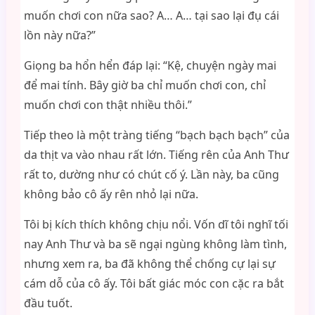
muốn chơi con nữa sao? A… A… tại sao lại đụ cái
lồn này nữa?”
Giọng ba hổn hển đáp lại: “Kệ, chuyện ngày mai
để mai tính. Bây giờ ba chỉ muốn chơi con, chỉ
muốn chơi con thật nhiều thôi.”
Tiếp theo là một tràng tiếng “bạch bạch bạch” của
da thịt va vào nhau rất lớn. Tiếng rên của Anh Thư
rất to, dường như có chút cố ý. Lần này, ba cũng
không bảo cô ấy rên nhỏ lại nữa.
Tôi bị kích thích không chịu nổi. Vốn dĩ tôi nghĩ tối
nay Anh Thư và ba sẽ ngại ngùng không làm tình,
nhưng xem ra, ba đã không thể chống cự lại sự
cám dỗ của cô ấy. Tôi bất giác móc con cặc ra bắt
đầu tuốt.