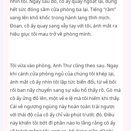
nhìn tôi. Ngay sau đó, cô ấy quay ngoắt lại, dùng
hết sức đóng sầm cửa phòng ba lại. Tiếng “rầm”
vang lên khô khốc trong hành lang tĩnh mịch.
Đoạn, cô ấy quay sang vẫy tay với tôi, ánh mắt ra
hiệu giục tôi mau trở về phòng mình.
Tôi vừa vào phòng, Anh Thư cũng theo sau. Ngay
khi cánh cửa phòng ngủ của chúng tôi khép lại,
ánh mắt cô ấy nhìn tôi lập tức biến đổi, từ vẻ bối
rối ban nãy chuyển sang sự xấu hổ thấy rõ. Gò má
cô ấy ửng đỏ lên, một vẻ e lệ mà tôi hiếm khi thấy.
Cái vẻ ngượng ngùng này hoàn toàn trái ngược
với thái độ của cô ấy chỉ vài phút trước đó. Điều
này khiến tôi bớt đi phần nào lo lắng rằng cô ấy