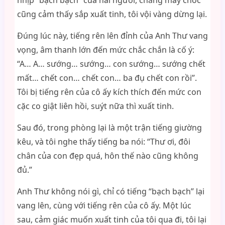
nhịp “bạch bạch” của hai người, chẳng mấy chốc
cũng cảm thấy sắp xuất tinh, tôi vội vàng dừng lại.
Đúng lúc này, tiếng rên lên đỉnh của Anh Thư vang
vọng, âm thanh lớn đến mức chắc chắn là cố ý:
“A… A… sướng… sướng… con sướng… sướng chết
mất… chết con… chết con… ba đụ chết con rồi”.
Tôi bị tiếng rên của cô ấy kích thích đến mức con
cặc co giật liên hồi, suýt nữa thì xuất tinh.
Sau đó, trong phòng lại là một trận tiếng giường
kêu, và tôi nghe thấy tiếng ba nói: “Thư ơi, đôi
chân của con đẹp quá, hôn thế nào cũng không
đủ.”
Anh Thư không nói gì, chỉ có tiếng “bạch bạch” lại
vang lên, cùng với tiếng rên của cô ấy. Một lúc
sau, cảm giác muốn xuất tinh của tôi qua đi, tôi lại