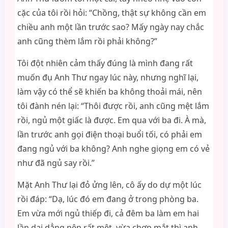
cặc của tôi rồi hỏi: “Chồng, thật sự không cần em
chiều anh một lần trước sao? Mấy ngày nay chắc
anh cũng thèm lắm rồi phải không?”
Tôi đột nhiên cảm thấy đúng là mình đang rất
muốn đụ Anh Thư ngay lúc này, nhưng nghĩ lại,
làm vậy có thể sẽ khiến ba không thoải mái, nên
tôi đành nén lại: “Thôi được rồi, anh cũng mệt lắm
rồi, ngủ một giấc là được. Em qua với ba đi. À mà,
lần trước anh gọi điện thoại buổi tối, có phải em
đang ngủ với ba không? Anh nghe giọng em có vẻ
như đã ngủ say rồi.”
Mặt Anh Thư lại đỏ ửng lên, cô ấy do dự một lúc
rồi đáp: “Dạ, lúc đó em đang ở trong phòng ba.
Em vừa mới ngủ thiếp đi, cả đêm ba làm em hai
lần dai dẳng nên rất mệt, vừa chợp mắt thì anh