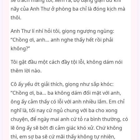
sẽ trách mắng tôi, xem ra, bộ dạng giận dữ khi
nãy của Anh Thư ở phòng ba chỉ là đóng kịch mà
thôi.
Anh Thư lí nhí hỏi tôi, giọng ngượng ngùng:
“Chồng ơi, anh… anh nghe thấy hết rồi phải
không?”
Tôi gật đầu một cách đầy tội lỗi, không dám nói
thêm lời nào.
Cô ấy yếu ớt giải thích, giọng như sắp khóc:
“Chồng ơi, ba… ba không dám đối mặt với anh,
ông ấy cảm thấy có lỗi với anh nhiều lắm. Em chỉ
nghĩ là, tối nay cứ ngủ chung với ba cho xong
chuyện, để ngày mai anh cứ tỏ ra bình thường, có
lẽ ông ấy sẽ bớt đi cảm giác khó xử. Chứ không
thì, em sợ ba sẽ cứ mãi thấy không tự nhiên,