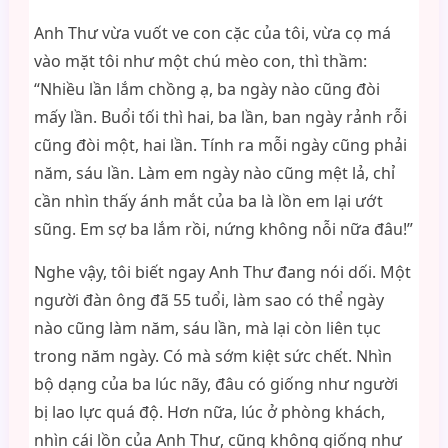
Anh Thư vừa vuốt ve con cặc của tôi, vừa cọ má
vào mặt tôi như một chú mèo con, thì thầm:
“Nhiều lần lắm chồng ạ, ba ngày nào cũng đòi
mấy lần. Buổi tối thì hai, ba lần, ban ngày rảnh rỗi
cũng đòi một, hai lần. Tính ra mỗi ngày cũng phải
năm, sáu lần. Làm em ngày nào cũng mệt lả, chỉ
cần nhìn thấy ánh mắt của ba là lồn em lại ướt
sũng. Em sợ ba lắm rồi, nứng không nỗi nữa đâu!”
Nghe vậy, tôi biết ngay Anh Thư đang nói dối. Một
người đàn ông đã 55 tuổi, làm sao có thể ngày
nào cũng làm năm, sáu lần, mà lại còn liên tục
trong năm ngày. Có mà sớm kiệt sức chết. Nhìn
bộ dạng của ba lúc nãy, đâu có giống như người
bị lao lực quá độ. Hơn nữa, lúc ở phòng khách,
nhìn cái lồn của Anh Thư, cũng không giống như