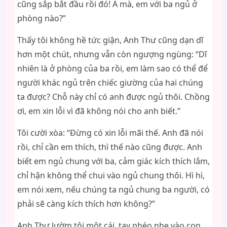
cũng sắp bắt đầu rồi đó! À mà, em với ba ngủ ở
phòng nào?”
Thấy tôi không hề tức giận, Anh Thư cũng dạn dĩ
hơn một chút, nhưng vẫn còn ngượng ngùng: “Dĩ
nhiên là ở phòng của ba rồi, em làm sao có thể để
người khác ngủ trên chiếc giường của hai chúng
ta được? Chỗ này chỉ có anh được ngủ thôi. Chồng
ơi, em xin lỗi vì đã không nói cho anh biết.”
Tôi cười xòa: “Đừng có xin lỗi mãi thế. Anh đã nói
rồi, chỉ cần em thích, thì thế nào cũng được. Anh
biết em ngủ chung với ba, cảm giác kích thích lắm,
chỉ hận không thể chui vào ngủ chung thôi. Hì hì,
em nói xem, nếu chúng ta ngủ chung ba người, có
phải sẽ càng kích thích hơn không?”
Anh Thư lườm tôi một cái, tay nhéo nhẹ vào con