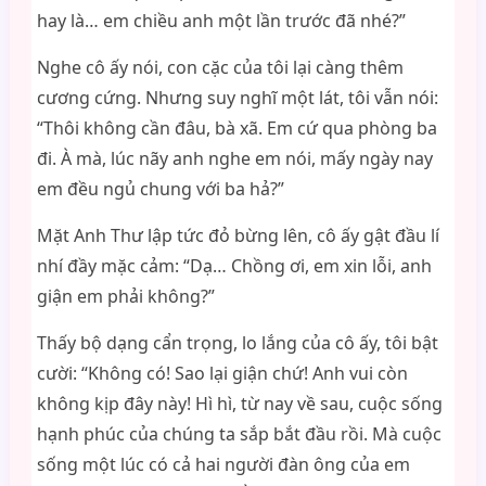
hay là… em chiều anh một lần trước đã nhé?”
Nghe cô ấy nói, con cặc của tôi lại càng thêm
cương cứng. Nhưng suy nghĩ một lát, tôi vẫn nói:
“Thôi không cần đâu, bà xã. Em cứ qua phòng ba
đi. À mà, lúc nãy anh nghe em nói, mấy ngày nay
em đều ngủ chung với ba hả?”
Mặt Anh Thư lập tức đỏ bừng lên, cô ấy gật đầu lí
nhí đầy mặc cảm: “Dạ… Chồng ơi, em xin lỗi, anh
giận em phải không?”
Thấy bộ dạng cẩn trọng, lo lắng của cô ấy, tôi bật
cười: “Không có! Sao lại giận chứ! Anh vui còn
không kịp đây này! Hì hì, từ nay về sau, cuộc sống
hạnh phúc của chúng ta sắp bắt đầu rồi. Mà cuộc
sống một lúc có cả hai người đàn ông của em