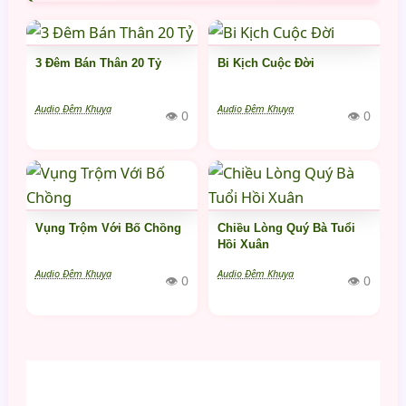
3 Đêm Bán Thân 20 Tỷ
Bi Kịch Cuộc Đời
Audio Đêm Khuya
Audio Đêm Khuya
👁 0
👁 0
Vụng Trộm Với Bố Chồng
Chiều Lòng Quý Bà Tuổi
Hồi Xuân
Audio Đêm Khuya
Audio Đêm Khuya
👁 0
👁 0