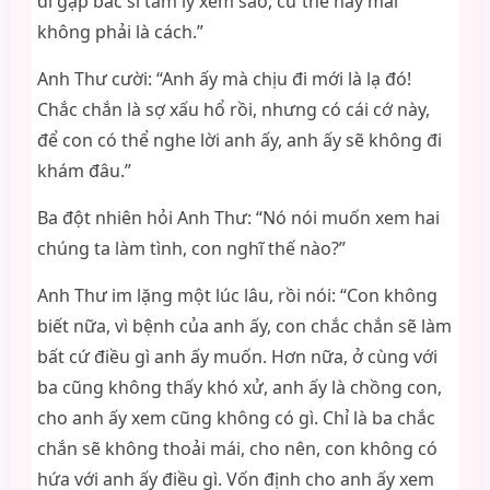
đi gặp bác sĩ tâm lý xem sao, cứ thế này mãi
không phải là cách.”
Anh Thư cười: “Anh ấy mà chịu đi mới là lạ đó!
Chắc chắn là sợ xấu hổ rồi, nhưng có cái cớ này,
để con có thể nghe lời anh ấy, anh ấy sẽ không đi
khám đâu.”
Ba đột nhiên hỏi Anh Thư: “Nó nói muốn xem hai
chúng ta làm tình, con nghĩ thế nào?”
Anh Thư im lặng một lúc lâu, rồi nói: “Con không
biết nữa, vì bệnh của anh ấy, con chắc chắn sẽ làm
bất cứ điều gì anh ấy muốn. Hơn nữa, ở cùng với
ba cũng không thấy khó xử, anh ấy là chồng con,
cho anh ấy xem cũng không có gì. Chỉ là ba chắc
chắn sẽ không thoải mái, cho nên, con không có
hứa với anh ấy điều gì. Vốn định cho anh ấy xem