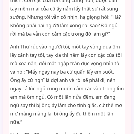
thích. Con cặc của tôi càng cứng hơn, được bàn
tay mềm mại của cô ấy nắm lấy thật sự rất sung
sướng. Nhưng tôi vẫn cố nhịn, hạ giọng hỏi: “Hả?
Không phải hai người làm xong rồi sao? Đã ngủ
rồi mà ba vẫn còn cắm cặc trong đó làm gì?”
Anh Thư rúc vào người tôi, một tay vòng qua ôm
lấy cánh tay tôi, tay kia thì nắm lấy con cặc của tôi
mà xoa nắn, đôi mắt ngập tràn dục vọng nhìn tôi
và nói: “Mấy ngày nay ba cứ quấn lấy em suốt.
Ông ấy cứ nghĩ là đợi anh về rồi sẽ phải đi, nên
ngay cả lúc ngủ cũng muốn cắm cặc vào trong lồn
em mà ôm ngủ. Có một lần nửa đêm, em đang
ngủ say thì bị ông ấy làm cho tỉnh giấc, cứ thế mơ
mơ màng màng lại bị ông ấy đụ thêm một lần
nữa.”