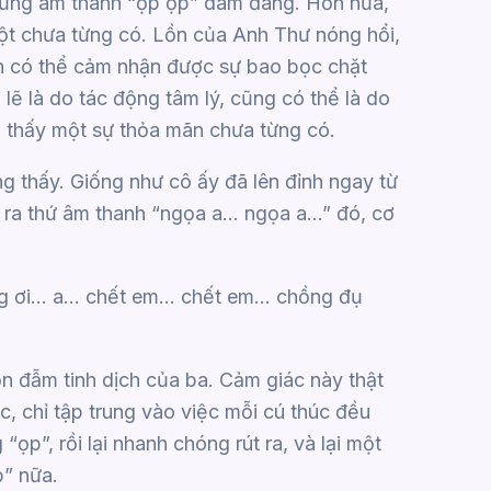
những âm thanh “ọp ọp” dâm đãng. Hơn nữa,
ột chưa từng có. Lồn của Anh Thư nóng hổi,
vẫn có thể cảm nhận được sự bao bọc chặt
lẽ là do tác động tâm lý, cũng có thể là do
m thấy một sự thỏa mãn chưa từng có.
g thấy. Giống như cô ấy đã lên đỉnh ngay từ
hát ra thứ âm thanh “ngọa a… ngọa a…” đó, cơ
 ơi… a… chết em… chết em… chồng đụ
ồn đẫm tinh dịch của ba. Cảm giác này thật
c, chỉ tập trung vào việc mỗi cú thúc đều
ọp”, rồi lại nhanh chóng rút ra, và lại một
p” nữa.