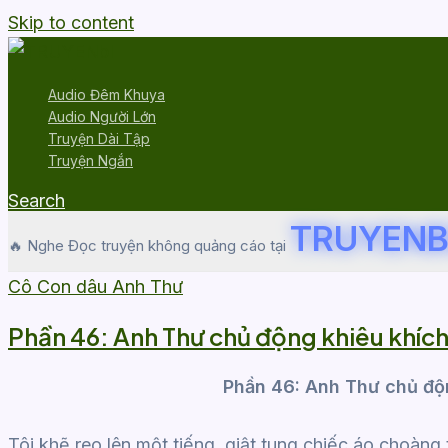
Skip to content
Audio Đêm Khuya
Audio Người Lớn
Truyện Dài Tập
Truyện Ngắn
Search
TRUYENB
🔥 Nghe Đọc truyện không quảng cáo tại
Cô Con dâu Anh Thư
Phần 46: Anh Thư chủ động khiêu khích
Phần 46: Anh Thư chủ độn
Tôi khẽ reo lên một tiếng, giật tung chiếc áo choàng