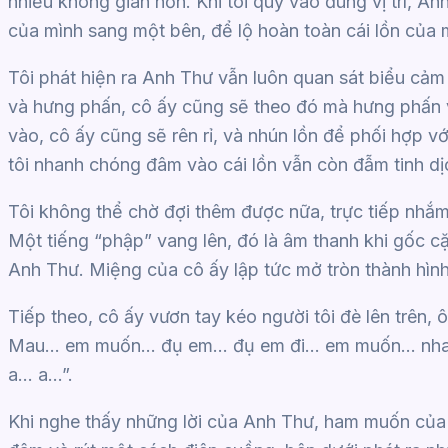
nhiều không gian hơn. Khi tôi quỳ vào đúng vị trí, A
của mình sang một bên, để lộ hoàn toàn cái lồn của m
Tôi phát hiện ra Anh Thư vẫn luôn quan sát biểu cảm c
và hưng phấn, cô ấy cũng sẽ theo đó mà hưng phấn v
vào, cô ấy cũng sẽ rên rỉ, và nhún lồn để phối hợp 
tôi nhanh chóng đâm vào cái lồn vẫn còn đẫm tinh dị
Tôi không thể chờ đợi thêm được nữa, trực tiếp nhắ
Một tiếng “phập” vang lên, đó là âm thanh khi gốc cặ
Anh Thư. Miệng của cô ấy lập tức mở tròn thành hình
Tiếp theo, cô ấy vươn tay kéo người tôi đè lên trên, 
Mau… em muốn… đụ em… đụ em đi… em muốn… nhanh
a… a…”.
Khi nghe thấy những lời của Anh Thư, ham muốn của t