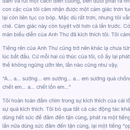
đâm và rút một cách điên cuồng, bên dưới phát ra 
con cặc của tôi cảm nhận được một cảm giác trơn tu
lại còn liên tục co bóp. Mặc dù rất trơn, nhưng tôi 
chẽ. Cảm giác này còn tuyệt vời hơn cả lần trước. Có 
màn biểu diễn của Anh Thư đã kích thích tôi. Tôi cả
Tiếng rên của Anh Thư cũng trở nên khác lạ chưa từn
lúc bắt đầu. Cứ mỗi hai cú thúc của tôi, cô ấy lại p
thể không ngừng ưỡn lên, lần nào cũng như vậy.
“A… a… sướng… em sướng… a… em sướng quá chồng
chết em… a… chết lồn em…”
Tôi hoàn toàn đắm chìm trong sự kích thích của cái l
sự quá kích thích. Tôi bỏ qua tất cả các động tác khá
dùng hết sức để đâm đến tận cùng, phát ra một tiếng “
lần nữa dùng sức đâm đến tận cùng, lại một tiếng “ọ