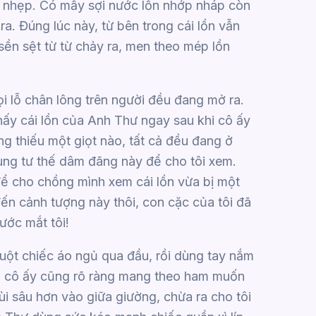
ớt nhẹp. Có mấy sợi nước lồn nhớp nháp còn
 ra. Đúng lúc này, từ bên trong cái lồn vẫn
sền sệt từ từ chảy ra, men theo mép lồn
i lỗ chân lông trên người đều đang mở ra.
 thấy cái lồn của Anh Thư ngay sau khi cô ấy
ng thiếu một giọt nào, tất cả đều đang ở
ùng tư thế dâm đãng này để cho tôi xem.
 để cho chồng mình xem cái lồn vừa bị một
đến cảnh tượng này thôi, con cặc của tôi đã
ước mắt tôi!
tuột chiếc áo ngủ qua đầu, rồi dùng tay nắm
a cô ấy cũng rõ ràng mang theo ham muốn
ùi sâu hơn vào giữa giường, chừa ra cho tôi