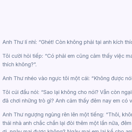
Anh Thư lí nhí: “Ghét! Còn không phải tại anh kích thí
Tôi cười hỏi tiếp: “Có phải em cũng cảm thấy việc ma
thích không?”.
Anh Thư nhéo vào ngực tôi một cái: “Không được nói
Tôi cúi đầu nói: “Sao lại không cho nói? Vẫn còn ng
đã chơi những trò gì? Anh cảm thấy đêm nay em có vẻ
Anh Thư ngượng ngùng rên lên một tiếng: “Thôi, khô
thái nhà anh chắc chắn lại đòi thêm một lần nữa, đê
ơi, ngày mai được không? Ngày mai em lại kể cho anh