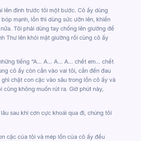
ại lên đỉnh trước tôi một bước. Cô ấy dùng
 bóp mạnh, lồn thì dùng sức ưỡn lên, khiến
 nữa. Tôi phải dùng tay chống lên giường để
nh Thư lên khỏi mặt giường rồi cùng cô ấy
ục những tiếng “A… A… A… A… chết em… chết
ng cô ấy còn cắn vào vai tôi, cắn đến đau
h, ghì chặt con cặc vào sâu trong lồn cô ấy và
ôi cũng không muốn rút ra. Giờ phút này,
lâu sau khi cơn cực khoái qua đi, chúng tôi
 con cặc của tôi và mép lồn của cô ấy đều