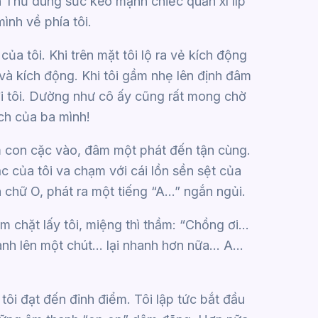
nh Thư dùng sức kéo mạnh chiếc quần xì líp
ình về phía tôi.
ủa tôi. Khi trên mặt tôi lộ ra vẻ kích động
à kích động. Khi tôi gầm nhẹ lên định đâm
với tôi. Dường như cô ấy cũng rất mong chờ
ch của ba mình!
m con cặc vào, đâm một phát đến tận cùng.
c của tôi va chạm với cái lồn sền sệt của
 chữ O, phát ra một tiếng “A…” ngắn ngủi.
ôm chặt lấy tôi, miệng thì thầm: “Chồng ơi…
 lên một chút… lại nhanh hơn nữa… A…
ôi đạt đến đỉnh điểm. Tôi lập tức bắt đầu