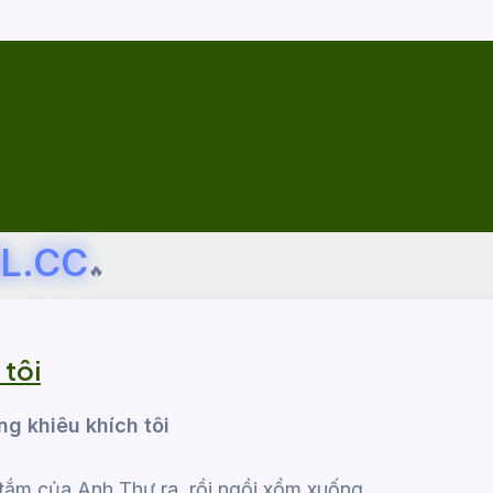
L.CC
🔥
 tôi
g khiêu khích tôi
 tắm của Anh Thư ra, rồi ngồi xổm xuống