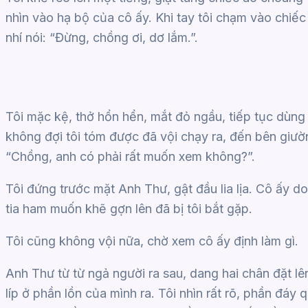
nhìn vào hạ bộ của cô ấy. Khi tay tôi chạm vào chiếc qu
nhí nói: “Đừng, chồng ơi, dơ lắm.”.
Tôi mặc kệ, thở hổn hển, mắt đỏ ngầu, tiếp tục dùng 
không đợi tôi tóm được đã vội chạy ra, đến bên giườn
“Chồng, anh có phải rất muốn xem không?”.
Tôi đứng trước mặt Anh Thư, gật đầu lia lịa. Cô ấy d
tia ham muốn khẽ gợn lên đã bị tôi bắt gặp.
Tôi cũng không vội nữa, chờ xem cô ấy định làm gì.
Anh Thư từ từ ngả người ra sau, dang hai chân đặt lên
líp ở phần lồn của mình ra. Tôi nhìn rất rõ, phần đáy 