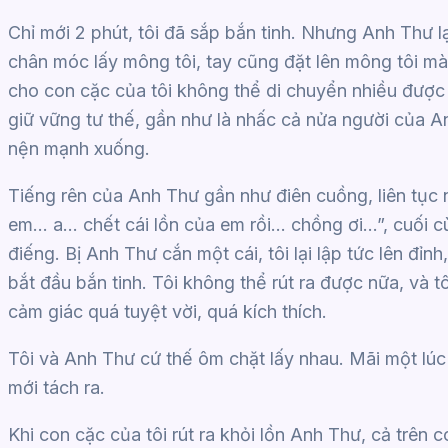
Chỉ mới 2 phút, tôi đã sắp bắn tinh. Nhưng Anh Thư l
chân móc lấy mông tôi, tay cũng đặt lên mông tôi mà
cho con cặc của tôi không thể di chuyển nhiều được
giữ vững tư thế, gần như là nhấc cả nửa người của A
nện mạnh xuống.
Tiếng rên của Anh Thư gần như điên cuồng, liên t
em… a… chết cái lồn của em rồi… chồng ơi…”, cuối cù
điếng. Bị Anh Thư cắn một cái, tôi lại lập tức lên đỉn
bắt đầu bắn tinh. Tôi không thể rút ra được nữa, và t
cảm giác quá tuyệt vời, quá kích thích.
Tôi và Anh Thư cứ thế ôm chặt lấy nhau. Mãi một lúc 
mới tách ra.
Khi con cặc của tôi rút ra khỏi lồn Anh Thư, cả trên