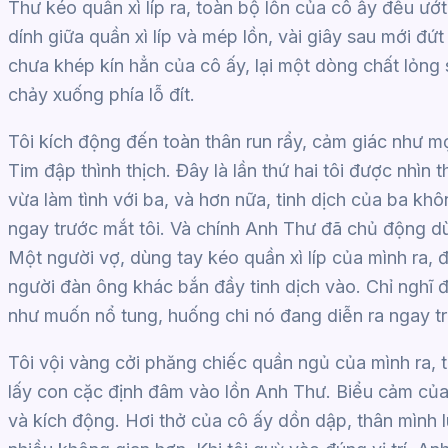
Thư kéo quần xì líp ra, toàn bộ lồn của cô ấy đều ư
dính giữa quần xì líp và mép lồn, vài giây sau mới đứt
chưa khép kín hẳn của cô ấy, lại một dòng chất lỏng 
chảy xuống phía lỗ đít.
Tôi kích động đến toàn thân run rẩy, cảm giác như mọ
Tim đập thình thịch. Đây là lần thứ hai tôi được nhìn
vừa làm tình với ba, và hơn nữa, tinh dịch của ba khô
ngay trước mắt tôi. Và chính Anh Thư đã chủ động d
Một người vợ, dùng tay kéo quần xì líp của mình ra,
người đàn ông khác bắn đầy tinh dịch vào. Chỉ nghĩ 
như muốn nổ tung, huống chi nó đang diễn ra ngay tr
Tôi vội vàng cởi phăng chiếc quần ngủ của mình ra, 
lấy con cặc định đâm vào lồn Anh Thư. Biểu cảm củ
và kích động. Hơi thở của cô ấy dồn dập, thân mình l