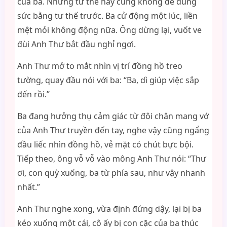
của ba. Nhưng tư thế này cũng không dễ dùng
sức bằng tư thế trước. Ba cử động một lúc, liền
mệt mỏi không động nữa. Ông dừng lại, vuốt ve
đùi Anh Thư bắt đầu nghỉ ngơi.
Anh Thư mở to mắt nhìn vị trí đồng hồ treo
tường, quay đầu nói với ba: “Ba, dì giúp việc sắp
đến rồi.”
Ba đang hưởng thụ cảm giác từ đôi chân mang vớ
của Anh Thư truyền đến tay, nghe vậy cũng ngẩng
đầu liếc nhìn đồng hồ, vẻ mặt có chút bực bội.
Tiếp theo, ông vỗ vỗ vào mông Anh Thư nói: “Thư
ơi, con quỳ xuống, ba từ phía sau, như vậy nhanh
nhất.”
Anh Thư nghe xong, vừa định đứng dậy, lại bị ba
kéo xuống một cái, cô ấy bị con cặc của ba thúc