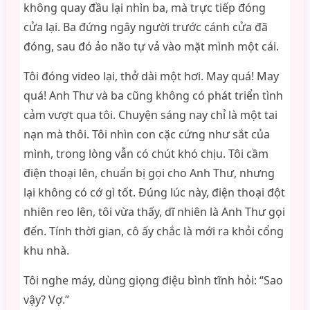
không quay đầu lại nhìn ba, mà trực tiếp đóng
cửa lại. Ba đứng ngây người trước cánh cửa đã
đóng, sau đó ảo não tự vả vào mặt mình một cái.
Tôi đóng video lại, thở dài một hơi. May quá! May
quá! Anh Thư và ba cũng không có phát triển tình
cảm vượt qua tôi. Chuyện sáng nay chỉ là một tai
nạn mà thôi. Tôi nhìn con cặc cứng như sắt của
mình, trong lòng vẫn có chút khó chịu. Tôi cầm
điện thoại lên, chuẩn bị gọi cho Anh Thư, nhưng
lại không có cớ gì tốt. Đúng lúc này, điện thoại đột
nhiên reo lên, tôi vừa thấy, dĩ nhiên là Anh Thư gọi
đến. Tính thời gian, cô ấy chắc là mới ra khỏi cổng
khu nhà.
Tôi nghe máy, dùng giọng điệu bình tĩnh hỏi: “Sao
vậy? Vợ.”