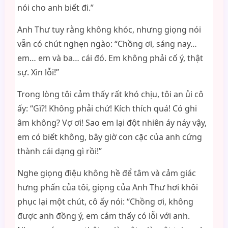
nói cho anh biết đi.”
Anh Thư tuy rằng không khóc, nhưng giọng nói
vẫn có chút nghẹn ngào: “Chồng ơi, sáng nay…
em… em và ba… cái đó. Em không phải cố ý, thật
sự. Xin lỗi!”
Trong lòng tôi cảm thấy rất khó chịu, tôi an ủi cô
ấy: “Gì?! Không phải chứ! Kích thích quá! Có ghi
âm không? Vợ ơi! Sao em lại đột nhiên áy náy vậy,
em có biết không, bây giờ con cặc của anh cứng
thành cái dạng gì rồi!”
Nghe giọng điệu không hề để tâm và cảm giác
hưng phấn của tôi, giọng của Anh Thư hơi khôi
phục lại một chút, cô ấy nói: “Chồng ơi, không
được anh đồng ý, em cảm thấy có lỗi với anh.