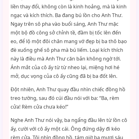
liền thay đổi, không còn là kinh hoảng, mà là kinh
ngạc và kích thích. Ba đang bú lồn cho Anh Thư.
Ngay trên sô pha vào buổi sáng, Anh Thư mặc
một bộ đồ công sở chỉnh tề, đầm bị tốc lên đến
eo, để lộ một đôi chân mang vớ đẹp bị ba thô bạo
đè xuống ghế sô pha mà bú liếm. Loại kích thích
này là điều mà Anh Thư căn bản không ngờ tới.
Ánh mắt của cô ấy từ từ nheo lại, miệng hơi hé
mở, dục vọng của cô ấy cũng đã bị ba đốt lên.
Đột nhiên, Anh Thư quay đầu nhìn chiếc đồng hồ
treo tường, sau đó cúi đầu nói với ba: “Ba, rèm
cửa! Rèm cửa chưa kéo!”
Nghe Anh Thư nói vậy, ba ngẩng đầu lên từ lồn cô
ấy, cười với cô ấy một cái. Ông đứng dậy đi kéo
rèm cửa. Tôi nhìn đồng hồ, tám giờ ba mươi sáu