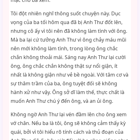
mặc cho ba xem.”
Tôi đột nhiên nghĩ thông suốt chuyện này. Dục
vọng của ba tối hôm qua đã bị Anh Thư đốt lên,
nhưng cô ấy vì tôi nên đã không làm tình với ông.
Mà ba lại cứ tưởng Anh Thư vì ông chảy máu mũi
nên mới không làm tình, trong lòng ông chắc
chắn không thoải mái. Sáng nay Anh Thư lại cười
ông, ông chắc chắn không thật sự nổi giận, ít
nhất là không giận như vẻ bề ngoài. Với tâm cơ và
sự thâm trầm của ba, ông tuyệt đối sẽ không
hành xử như vậy. Ông sở dĩ làm thế, thực chất là
muốn Anh Thư chú ý đến ông, và an ủi ông.
Không ngờ Anh Thư lại vén đầm lên cho ông xem
vớ chân. Nếu ba là tôi, ông sẽ không cảm thấy kỳ
quái, bởi vì tôi hiểu rõ tính cách và thủ đoạn của