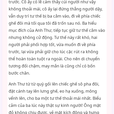
trước. Cô ấy có lẽ cảm thấy cúi người như vậy
không thoải mái, cô ấy lại đứng thẳng người dậy,
vẫn duy trì tư thế bị ba cắm vào, đi về phía chiếc
ghế đôi mà tối qua tôi đã trốn sau nó. Ba hiểu
mục đích của Anh Thư, tiếp tục giữ tư thế cắm vào
nhưng không cử động. Tư thế này rất khó, hai
người phải phối hợp tốt, vừa muốn đi về phía
trước, lại vừa phải giữ cho lúc cặc rút ra không
thể hoàn toàn tuột ra ngoài. Cho nên di chuyển
tương đối chậm, may mắn là cũng chỉ có bốn
bước chân.
Anh Thư từ từ quỳ gối lên chiếc ghế sô pha đôi,
đặt cánh tay lên lưng ghế, eo hạ xuống, mông
vểnh lên, cho ba một tư thế thoải mái nhất. Biểu
cảm của ba lúc này thật sự kinh người! Ông mặt
đỏ không chịu được, vẻ mặt kích động và hưng