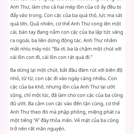
Anh Thư, làm cho cả hai mép lồn của cô ấy đều bị
đẩy vào trong. Con cặc của ba quá thô, lực ma sát
quá lớn. Quả nhiên, cơ thể Anh Thư cong lên một
cái, bàn tay đang nắm con cặc của ba lập tức văng
ra ngoài, ba liền dừng động tác. Anh Thư nhắm
mắt nhíu mày nói: “Ba ơi, ba là chậm một chút với
cái lồn con đi, cái lồn con rát quá đi.”
Ba dừng lại một chút, bắt đầu đâm rút với biên độ
nhỏ, từ từ, con cặc đi vào ngày càng nhiều. Con
cặc của ba khô, nhưng lồn của Anh Thư lại ướt
sũng, chỉ một lúc, đã làm cho con cặc của ba cũng
đủ ướt. Ba cắm con cặc vào đến tận cùng, cơ thể
Anh Thư theo đó mà phập phồng, miệng phát ra
một tiếng “A” đầy thỏa mãn. Vẻ mặt của ba cũng
trở nên rất mãn nguyện.