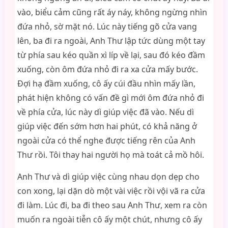
vào, biểu cảm cũng rất áy náy, không ngừng nhìn
đứa nhỏ, sờ mặt nó. Lúc này tiếng gõ cửa vang
lên, ba đi ra ngoài, Anh Thư lập tức dùng một tay
từ phía sau kéo quần xì líp về lại, sau đó kéo đầm
xuống, còn ôm đứa nhỏ đi ra xa cửa mấy bước.
Đợi hạ đầm xuống, cô ấy cúi đầu nhìn mấy lần,
phát hiện không có vấn đề gì mới ôm đứa nhỏ đi
về phía cửa, lúc này dì giúp việc đã vào. Nếu dì
giúp việc đến sớm hơn hai phút, có khả năng ở
ngoài cửa có thể nghe được tiếng rên của Anh
Thư rồi. Tôi thay hai người họ mà toát cả mồ hôi.
Anh Thư và dì giúp việc cùng nhau dọn dẹp cho
con xong, lại dặn dò một vài việc rồi vội vã ra cửa
đi làm. Lúc đi, ba đi theo sau Anh Thư, xem ra còn
muốn ra ngoài tiễn cô ấy một chút, nhưng cô ấy