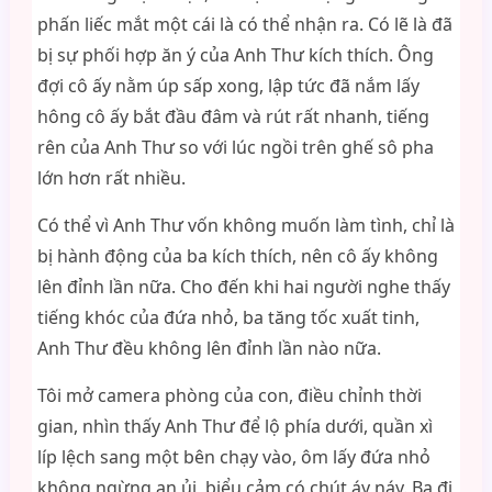
phấn liếc mắt một cái là có thể nhận ra. Có lẽ là đã
bị sự phối hợp ăn ý của Anh Thư kích thích. Ông
đợi cô ấy nằm úp sấp xong, lập tức đã nắm lấy
hông cô ấy bắt đầu đâm và rút rất nhanh, tiếng
rên của Anh Thư so với lúc ngồi trên ghế sô pha
lớn hơn rất nhiều.
Có thể vì Anh Thư vốn không muốn làm tình, chỉ là
bị hành động của ba kích thích, nên cô ấy không
lên đỉnh lần nữa. Cho đến khi hai người nghe thấy
tiếng khóc của đứa nhỏ, ba tăng tốc xuất tinh,
Anh Thư đều không lên đỉnh lần nào nữa.
Tôi mở camera phòng của con, điều chỉnh thời
gian, nhìn thấy Anh Thư để lộ phía dưới, quần xì
líp lệch sang một bên chạy vào, ôm lấy đứa nhỏ
không ngừng an ủi, biểu cảm có chút áy náy. Ba đi