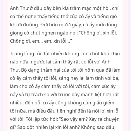
Anh Thư ở đầu dây bên kia trầm mặc một hồi, chỉ
có thể nghe thấy tiếng thở của cô ấy và tiếng gió
khi đi đường. Đợi hơn mười giây, cô ấy mới dùng
giọng có chút nghẹn ngào nói: “Chồng ơi, xin lỗi.
Chồng ơi, em… em, xin lỗi…”
Trong lòng tôi đột nhiên không còn chút khó chịu
nào nữa, ngược lại cảm thấy rất có lỗi với Anh
Thư. Bộ dạng thảm hại của tôi tối hôm qua đã làm
cô ấy cảm thấy tội lỗi, sáng nay lại làm tình với ba,
làm cho cô ấy cảm thấy có lỗi với tôi, cảm xúc áy
náy và tự trách so với trước đây mãnh liệt hơn rất
nhiều, đến nỗi cô ấy cũng không còn giấu giếm
tôi nữa, mà điều đầu tiên nghĩ đến là nói lời xin lỗi
với tôi. Tôi lập tức hỏi: “Sao vậy em? Xảy ra chuyện
gì? Sao đột nhiên lại xin lỗi anh? Không sao đâu,