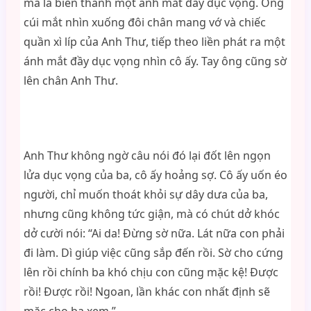
mà là biến thành một ánh mắt đầy dục vọng. Ông
cúi mắt nhìn xuống đôi chân mang vớ và chiếc
quần xì líp của Anh Thư, tiếp theo liền phát ra một
ánh mắt đầy dục vọng nhìn cô ấy. Tay ông cũng sờ
lên chân Anh Thư.
Anh Thư không ngờ câu nói đó lại đốt lên ngọn
lửa dục vọng của ba, cô ấy hoảng sợ. Cô ấy uốn éo
người, chỉ muốn thoát khỏi sự dây dưa của ba,
nhưng cũng không tức giận, mà có chút dở khóc
dở cười nói: “Ai da! Đừng sờ nữa. Lát nữa con phải
đi làm. Dì giúp việc cũng sắp đến rồi. Sờ cho cứng
lên rồi chính ba khó chịu con cũng mặc kệ! Được
rồi! Được rồi! Ngoan, lần khác con nhất định sẽ