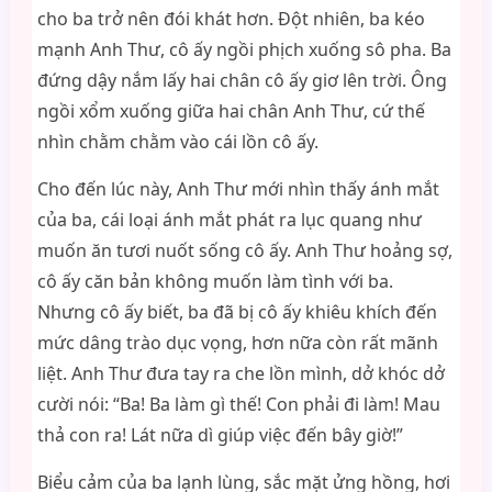
cho ba trở nên đói khát hơn. Đột nhiên, ba kéo
mạnh Anh Thư, cô ấy ngồi phịch xuống sô pha. Ba
đứng dậy nắm lấy hai chân cô ấy giơ lên trời. Ông
ngồi xổm xuống giữa hai chân Anh Thư, cứ thế
nhìn chằm chằm vào cái lồn cô ấy.
Cho đến lúc này, Anh Thư mới nhìn thấy ánh mắt
của ba, cái loại ánh mắt phát ra lục quang như
muốn ăn tươi nuốt sống cô ấy. Anh Thư hoảng sợ,
cô ấy căn bản không muốn làm tình với ba.
Nhưng cô ấy biết, ba đã bị cô ấy khiêu khích đến
mức dâng trào dục vọng, hơn nữa còn rất mãnh
liệt. Anh Thư đưa tay ra che lồn mình, dở khóc dở
cười nói: “Ba! Ba làm gì thế! Con phải đi làm! Mau
thả con ra! Lát nữa dì giúp việc đến bây giờ!”
Biểu cảm của ba lạnh lùng, sắc mặt ửng hồng, hơi