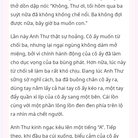
thở dồn dập nói: “Không, Thư ơi, tối hôm qua ba
suýt nữa đã không khống chế nổi. Ba không đợi
được nữa, bây giờ ba muốn con.”
Lần này Anh Thư thật sự hoảng. Cô ấy muốn từ
chối ba, nhưng lại ngại ngùng không dám mở
miệng, bởi vì chính hành động của cô ấy đã làm
cho dục vọng của ba bùng phát. Hơn nữa, lúc này
từ chối sẽ làm ba rất khó chịu. Đang lúc Anh Thư
sững sờ nghĩ cách, ba đã buông chân cô ấy ra,
dùng tay nắm lấy cả hai tay cô ấy kéo ra, một tay
đẩy quần xì líp của cô ấy sang một bên. Cái lồn
cùng với một phần lông lồn đen đen phía trên lộ
ra nhìn mà chết người.
Anh Thư kinh ngạc kêu lên một tiếng “A”. Tiếp
theo, khi đầu ba cúi xuống, biểu cảm của cô ấy