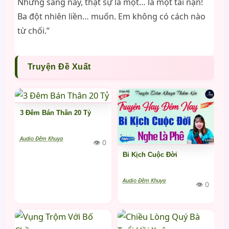
Nhưng sáng nay, thật sự là một… là một tai nạn!
Ba đột nhiên liền… muốn. Em không có cách nào
từ chối.”
Truyện Đề Xuất
3 Đêm Bán Thân 20 Tỷ
Audio Đêm Khuya
👁 0
Bi Kịch Cuộc Đời
Audio Đêm Khuya
👁 0