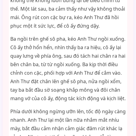
không thể không luôn dừng lại để điều chỉnh tư
thế. Một lát sau, ba cảm thấy như vậy không thoải
mái. Ông rút con cặc bự ra, kéo Anh Thư đã hồi
phục một ít sức lực, để cô ấy đứng dậy.
Ba ngồi trên ghế sô pha, kéo Anh Thư ngồi xuống.
Cô ấy thở hổn hển, nhìn thấy ba ra hiệu, cô ấy lại
quay lưng về phía ông, sau đó tách hai chân ra hai
bên chân ba, từ từ ngồi xuống. Ba kịp thời điều
chỉnh con cặc, phối hợp với Anh Thư để cắm vào.
Anh Thư đặt chân lên ghế sô pha, nửa ngồi xổm,
tay ba bắt đầu sờ soạng khắp mông và đôi chân
mang vớ của cô ấy, động tác kích động và kịch liệt.
Phía dưới không ngừng ưỡn lên, tốc độ ngày càng
nhanh. Anh Thư lại một lần nữa nhắm mắt nhíu
mày, bắt đầu cảm nhận cảm giác đâm rút khác lạ