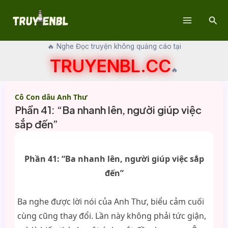
Skip
Sear
to
Main
content
🔥 Nghe Đọc truyện không quảng cáo tại
Menu
TRUYENBL.CC
🔥
Cô Con dâu Anh Thư
Phần 41: “Ba nhanh lên, người giúp việc
sắp đến”
Phần 41: “Ba nhanh lên, người giúp việc sắp
đến”
Ba nghe được lời nói của Anh Thư, biểu cảm cuối
cùng cũng thay đổi. Lần này không phải tức giận,