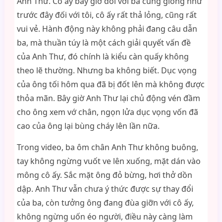
Anh Thư. Cô ấy bây giờ đối với ba cũng giống như
trước đây đối với tôi, cô ấy rất thả lỏng, cũng rất
vui vẻ. Hành động này không phải đang câu dẫn
ba, mà thuần túy là một cách giải quyết vấn đề
của Anh Thư, đó chính là kiểu càn quấy không
theo lẽ thường. Nhưng ba không biết. Dục vọng
của ông tối hôm qua đã bị đốt lên mà không được
thỏa mãn. Bây giờ Anh Thư lại chủ động vén đầm
cho ông xem vớ chân, ngọn lửa dục vọng vốn đã
cao của ông lại bùng cháy lên lần nữa.
Trong video, ba ôm chân Anh Thư không buông,
tay không ngừng vuốt ve lên xuống, mặt dán vào
mông cô ấy. Sắc mặt ông đỏ bừng, hơi thở dồn
dập. Anh Thư vẫn chưa ý thức được sự thay đổi
của ba, còn tưởng ông đang đùa giỡn với cô ấy,
không ngừng uốn éo người, điều này càng làm