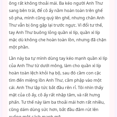
ông rất không thoải mái. Ba kéo người Anh Thư
sang bên trái, để cô ấy nằm hoàn toàn trên ghế
sô pha, mình cũng quỳ lên ghế, nhưng chân Anh
Thư vẫn bị ông gập lại trước ngực. Vì đổi tư thế,
tay Anh Thư buông lỏng quần xì líp, quần xì líp
mặc dù không che hoàn toàn lồn, nhưng đã chặn
một phần.
Lần này ba tự mình dùng tay kéo mạnh quần xì líp
của Anh Thư từ dưới mông, làm cho quần xì líp
hoàn toàn lệch khỏi hạ bộ, sau đó cầm con cặc
tìm đến miệng lồn Anh Thư, cắm phập vào một
cái. Anh Thư lập tức bắt đầu rên rỉ. Tôi nhìn thấy
mặt của cô ấy, cô ấy rất nhập tâm, và rất hưng
phấn. Tư thế này làm ba thoải mái hơn rất nhiều,
cũng dám dùng sức hơn, bắt đầu đâm rút lên
xuống một cách mạnh mẽ.