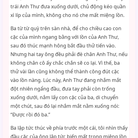
trái Anh Thư đưa xuống dưới, chủ động kéo quần
xì líp của mình, không cho nó che mất miệng lồn.
Ba từ từ quỳ trên sàn nhà, để cho chiều cao con
cặc của mình ngang bằng với lồn của Anh Thư,
sau đó thúc mạnh hông bắt đầu thử tiến vào.
Nhưng hai tay ông đều phải đè chân Anh Thư, nếu
không chân cô ấy chắc chắn sẽ co lại. Vì thế, ba
thử vài lần cũng không thể thành công đút cặc
vào lồn nàng. Lúc này, Anh Thư đang nhắm mắt
đột nhiên ngẩng đầu, đưa tay phải còn trống
xuống dưới, nắm lấy con cặc của ba, di chuyển
một chút, sau đó lại nhắm mắt nằm xuống nói:
“Được rồi đó ba.”
Ba lập tức thúc về phía trước một cái, tôi nhìn thấy
đầu cặc của ông lập tức biến mất trong miệng lồn