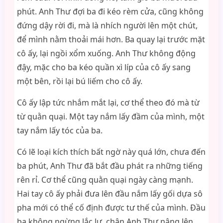
phút. Anh Thư đợi ba đi kéo rèm cửa, cũng không
đứng dậy rời đi, mà là nhích người lên một chút,
để mình nằm thoải mái hơn. Ba quay lại trước mặt
cô ấy, lại ngồi xổm xuống. Anh Thư không động
đậy, mặc cho ba kéo quần xì líp của cô ấy sang
một bên, rồi lại bú liếm cho cô ấy.
Cô ấy lập tức nhắm mắt lại, cơ thể theo đó mà từ
từ quằn quại. Một tay nắm lấy đầm của mình, một
tay nắm lấy tóc của ba.
Có lẽ loại kích thích bất ngờ này quá lớn, chưa đến
ba phút, Anh Thư đã bắt đầu phát ra những tiếng
rên rỉ. Cơ thể cũng quằn quại ngày càng mạnh.
Hai tay cô ấy phải đưa lên đầu nắm lấy gối dựa sô
pha mới có thể cố định được tư thế của mình. Đầu
ba không ngừng lắc lư, chân Anh Thư nâng lên