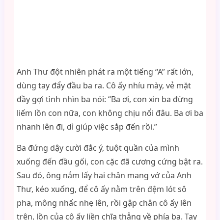
Anh Thư đột nhiên phát ra một tiếng “A” rất lớn,
dùng tay đẩy đầu ba ra. Cô ấy nhíu mày, vẻ mặt
đầy gợi tình nhìn ba nói: “Ba ơi, con xin ba đừng
liếm lồn con nữa, con không chịu nổi đâu. Ba ơi ba
nhanh lên đi, dì giúp việc sắp đến rồi.”
Ba đứng dậy cười đắc ý, tuột quần của mình
xuống đến đầu gối, con cặc đã cương cứng bật ra.
Sau đó, ông nắm lấy hai chân mang vớ của Anh
Thư, kéo xuống, để cô ấy nằm trên đệm lót sô
pha, mông nhấc nhẹ lên, rồi gập chân cô ấy lên
trên, lồn của cô ấy liền chĩa thẳng về phía ba. Tay