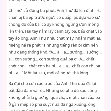
Chỉ mới cử động ba phút, Anh Thư đã lên đỉnh. Hai
chân bị ba ép trước ngực co quắp lại, dựa vào sự
chống đỡ của ba, cô ấy không ngừng ưỡn mông
lên trên. Hai tay nắm lấy cánh tay ba, bấu chặt vào
tay áo ông. Anh Thư nhíu chặt mày, nhắm mắt lại,
miệng há ra phát ra những tiếng rên bị kìm nén
như đang thống khổ. “A… a… a… sướng… sướng…
a… con sướng… con sướng quá ba ơi! A… chết…
chết con… chết con ba ơi… a… a… chết con rồi ba
ơi… a…” Một lát sau, mới cả người thả lỏng.
Ba đợi cho cơn cao trào của Anh Thư qua đi, lại
bắt đầu đâm và rút. Nhưng sô pha dù sao cũng
không phải là giường, quá chật, một chân của ba
ở gần mép sô pha suýt nữa đã ngã xuống, ông