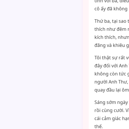
tình với ba, đi
cô ấy đã không 
Thứ ba, tại sao
thích như đêm n
kích thích, như
đãng và khiêu gợi
Tôi thật sự rất 
đây đối với Anh
không còn tức gi
người Anh Thư,
quay đầu lại ôm 
Sáng sớm ngày t
rồi cùng cười. 
cái cảm giác hạ
thế.