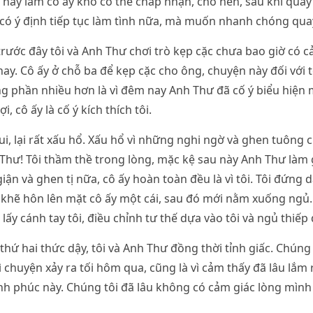
ều này làm cô ấy khó có thể chấp nhận, cho nên, sau khi quay
có ý định tiếp tục làm tình nữa, mà muốn nhanh chóng qua
 trước đây tôi và Anh Thư chơi trò kẹp cặc chưa bao giờ có c
ay. Cô ấy ở chỗ ba để kẹp cặc cho ông, chuyện này đối với 
ng phần nhiều hơn là vì đêm nay Anh Thư đã cố ý biểu hiện
, cô ấy là cố ý kích thích tôi.
vui, lại rất xấu hổ. Xấu hổ vì những nghi ngờ và ghen tuông
 Thư! Tôi thầm thề trong lòng, mặc kệ sau này Anh Thư làm g
ận và ghen tị nữa, cô ấy hoàn toàn đều là vì tôi. Tôi đứng 
 khẽ hôn lên mặt cô ấy một cái, sau đó mới nằm xuống ngủ
lấy cánh tay tôi, điều chỉnh tư thế dựa vào tôi và ngủ thiếp 
hứ hai thức dậy, tôi và Anh Thư đồng thời tỉnh giấc. Chúng 
Vì chuyện xảy ra tối hôm qua, cũng là vì cảm thấy đã lâu lắm
nh phúc này. Chúng tôi đã lâu không có cảm giác lòng mìn