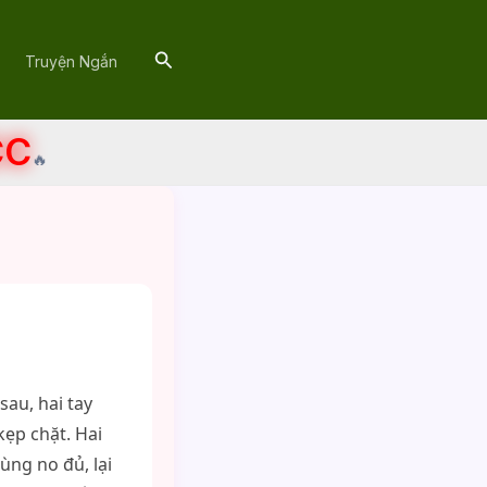
Search
Truyện Ngắn
CC
🔥
sau, hai tay
 kẹp chặt. Hai
ùng no đủ, lại