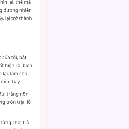
ìn lại, thế mà
ng đương nhiên
, lại trở thành
của tôi, bắt
t hiện rồi biến
 lại, làm cho
nhìn thấy.
đùi trắng nõn,
g tròn trịa, lỗ
 từng chơi trò