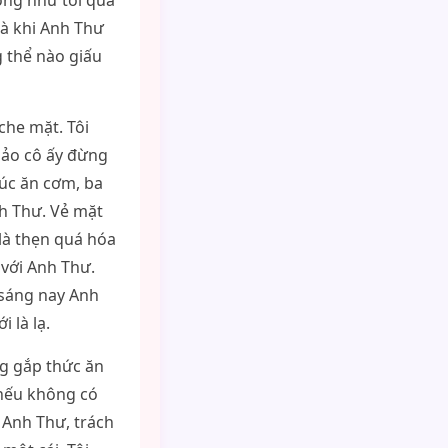
ống như tối qua
Mà khi Anh Thư
g thể nào giấu
che mặt. Tôi
 bảo cô ấy đừng
Lúc ăn cơm, ba
h Thư. Vẻ mặt
là thẹn quá hóa
 với Anh Thư.
 sáng nay Anh
 là lạ.
g gắp thức ăn
 nếu không có
i Anh Thư, trách