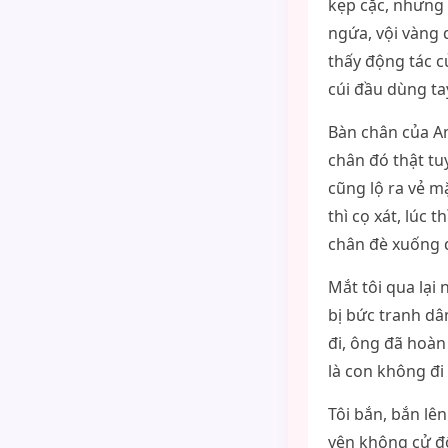
kẹp cặc, nhưng 
ngứa, vội vàng
thấy động tác củ
cúi đầu dùng ta
Bàn chân của An
chân đó thật tu
cũng lộ ra vẻ mặ
thì cọ xát, lúc 
chân đè xuống di
Mắt tôi qua lại 
bị bức tranh dâ
đi, ông đã hoàn
là con không đi
Tôi bắn, bắn lê
yên không cử độ