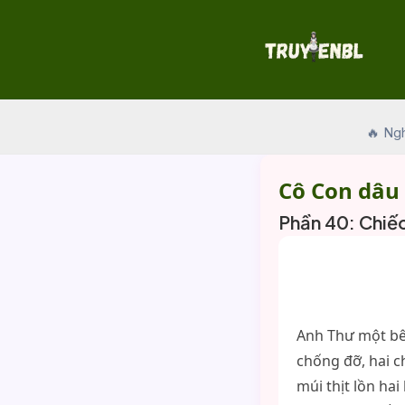
Skip
to
content
🔥 Ng
Cô Con dâu
Phần 40: Chiếc
Anh Thư một bên
chống đỡ, hai ch
múi thịt lồn hai