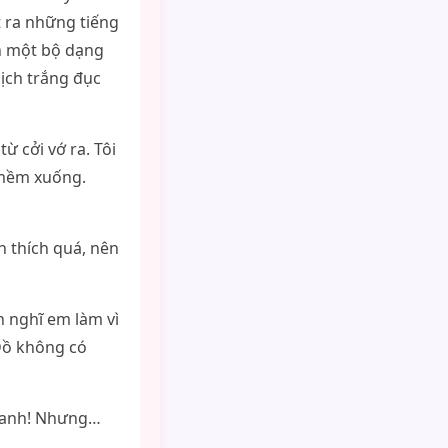
át ra những tiếng
n một bộ dạng
dịch trắng đục
ừ cởi vớ ra. Tôi
ừ mềm xuống.
ch thích quá, nên
h nghĩ em làm vì
Đồ không có
vì anh! Nhưng…