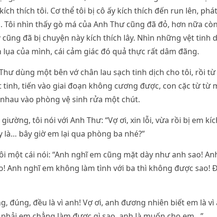
c kích thích tôi. Cơ thể tôi bị cô ấy kích thích đến run lên, ph
. Tôi nhìn thấy gò má của Anh Thư cũng đã đỏ, hơn nữa cò
y cũng đã bị chuyện này kích thích lây. Nhìn những vệt tinh 
n lụa của mình, cái cảm giác đó quả thực rất dâm đãng.
hư dùng một bên vớ chân lau sạch tinh dịch cho tôi, rồi từ t
t tinh, tiến vào giai đoạn không cương được, con cặc từ t
 nhau vào phòng vệ sinh rửa một chút.
giường, tôi nói với Anh Thư: “Vợ ơi, xin lỗi, vừa rồi bị em kí
y là… bây giờ em lại qua phòng ba nhé?”
i một cái nói: “Anh nghĩ em cũng mặt dày như anh sao! An
! Anh nghĩ em không làm tình với ba thì không được sao! 
úng, đúng, đều là vì anh! Vợ ơi, anh đương nhiên biết em là 
phải em chẳng làm được gì sao, anh là muốn cho em…”