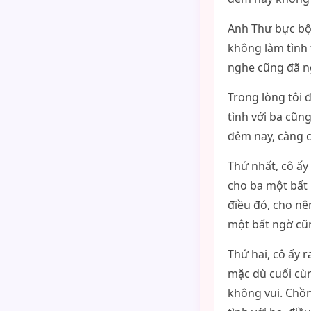
Anh Thư bực bội
không làm tình 
nghe cũng đã ng
Trong lòng tôi 
tình với ba cũng
đêm nay, càng c
Thứ nhất, cô ấy
cho ba một bất 
điều đó, cho nê
một bất ngờ cũn
Thứ hai, cô ấy 
mặc dù cuối cùn
không vui. Chồn