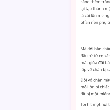
càng thêm trắng
lại tạo thành m
là cái lồn mê n
phần nền phụ t
Mà đôi bàn chân
đầu từ từ cọ xá
mất giữa đôi bà
lớp vớ chân bị 
Đôi vớ chân màu
môi lồn bị chiếc
đít bị một miến
Tôi hít một hơi