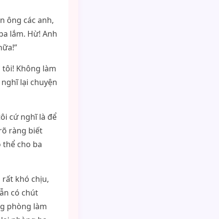
n ông các anh,
 ba lắm. Hừ! Anh
nữa!”
ì tôi! Không làm
 nghĩ lại chuyện
ôi cứ nghĩ là để
rõ ràng biết
ó thể cho ba
 rất khó chịu,
vẫn có chút
ong phòng làm