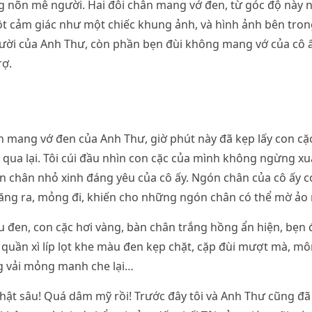
 nõn mê người. Hai đôi chân mang vớ đen, từ góc độ này nh
ột cảm giác như một chiếc khung ảnh, và hình ảnh bên tro
gười của Anh Thư, còn phần bẹn đùi không mang vớ của cô ấy
rợ.
 mang vớ đen của Anh Thư, giờ phút này đã kẹp lấy con cặc 
t qua lại. Tôi cúi đầu nhìn con cặc của mình không ngừng xuấ
n chân nhỏ xinh đáng yêu của cô ấy. Ngón chân của cô ấy co
căng ra, mỏng đi, khiến cho những ngón chân có thể mờ ảo 
 đen, con cặc hơi vàng, bàn chân trắng hồng ẩn hiện, bẹn 
 quần xì líp lọt khe màu đen kẹp chặt, cặp đùi mượt mà, môn
g vải mỏng manh che lại…
 thật sâu! Quá dâm mỹ rồi! Trước đây tôi và Anh Thư cũng đã