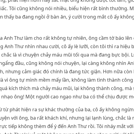
ng, phát hiện hôm nay sắc mặt ông không được tốt lắm, gi
ấc. Tôi cũng không nói nhiều, biểu hiện rất bình thường. 
hìn thấy ba đang ngồi ở bàn ăn, ý cười trong mắt cô ấy khôn
ủa Anh Thư làm cho rất không tự nhiên, ông cầm tờ báo lên 
g Anh Thư nhìn nhau cười, cô ấy lè lưỡi, còn tôi thì ra hiệu
 chắc là vì chuyện chảy máu mũi tối qua mà đang bực bội. 
ngẩng đầu, cũng không nói chuyện, lại càng không nhìn An
nh, nhưng cảm giác đó chính là đang tức giận. Hơn nữa còn 
 là vì ông tự mình mềm mấy lần, không làm tình thành công
vì quá kích thích mà chảy máu mũi, lại không thành công, mà
i nhạo ông! Một người cao ngạo như ba có thể chịu được mới
 từ phát hiện ra sự khác thường của ba, cô ấy không ngừn
uyện với ông, ba rất khách khí, nhưng lại lạnh lùng, chắc là
 trực tiếp không thèm để ý đến Anh Thư rồi. Tôi nháy mắt vớ