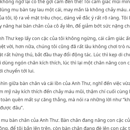
không ngờ lại có thể gợi cảm đến thế! Tôi cảm giác mũi mìn
 dùng mu bàn tay lau một cái, may mắn là không chảy máu.
a tôi, lộ ra vẻ mặt trêu chọc, dáng vẻ đắc ý rất rõ ràng. Tôi
y nâng hai bàn chân của cô ấy lên, để giảm bớt sức nặng ch
h Thư kẹp lấy con cặc của tôi không ngừng, cái cảm giác ấ
yệt vời, hơn nữa, chúng tôi cũng đã rất lâu không chơi trò 
t rất hứng thú, bắt đầu thay đổi động tác. Lúc thì kẹp di chu
thì dùng ngón chân kích thích, lúc thì lại một chân nâng con c
 chuyển tới lui.
nhìn giữa bàn chân và cái lồn của Anh Thư, nghĩ đến việc vừa
m mỹ này kích thích đến chảy máu mũi, thậm chí cuối cùng 
 toàn quên mất sự căng thẳng, mà nói ra những lời như “k
 được đâu”.
n mu bàn chân của Anh Thư. Bàn chân đang nâng con cặc của
ng, để tôi bắn lên trên, còn bàn chân đang đè lên con cặc t