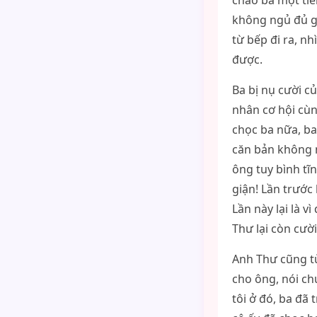
chào ba một tiế
không ngủ đủ gi
từ bếp đi ra, n
được.
Ba bị nụ cười c
nhân cơ hội cùn
chọc ba nữa, ba
căn bản không 
ông tuy bình tĩ
giận! Lần trước
Lần này lại là 
Thư lại còn cườ
Anh Thư cũng từ
cho ông, nói ch
tôi ở đó, ba đã