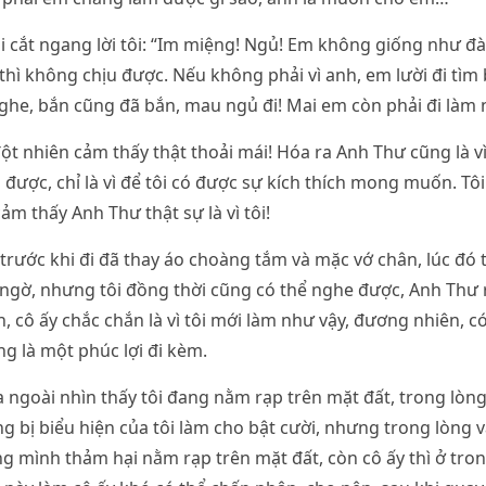
 cắt ngang lời tôi: “Im miệng! Ngủ! Em không giống như đà
thì không chịu được. Nếu không phải vì anh, em lười đi tìm
he, bắn cũng đã bắn, mau ngủ đi! Mai em còn phải đi làm 
đột nhiên cảm thấy thật thoải mái! Hóa ra Anh Thư cũng là v
 được, chỉ là vì để tôi có được sự kích thích mong muốn. Tôi
ảm thấy Anh Thư thật sự là vì tôi!
 trước khi đi đã thay áo choàng tắm và mặc vớ chân, lúc đó t
ngờ, nhưng tôi đồng thời cũng có thể nghe được, Anh Thư 
n, cô ấy chắc chắn là vì tôi mới làm như vậy, đương nhiên, c
g là một phúc lợi đi kèm.
ra ngoài nhìn thấy tôi đang nằm rạp trên mặt đất, trong lòng
g bị biểu hiện của tôi làm cho bật cười, nhưng trong lòng 
g mình thảm hại nằm rạp trên mặt đất, còn cô ấy thì ở tr