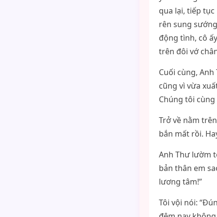
qua lại, tiếp tụ
rên sung sướng
động tình, cô ấ
trên đôi vớ châ
Cuối cùng, Anh T
cũng vì vừa xuấ
Chúng tôi cùng
Trở về nằm trên 
bắn mất rồi. Ha
Anh Thư lườm tô
bản thân em sao
lương tâm!”
Tôi vội nói: “Đ
đêm nay không 