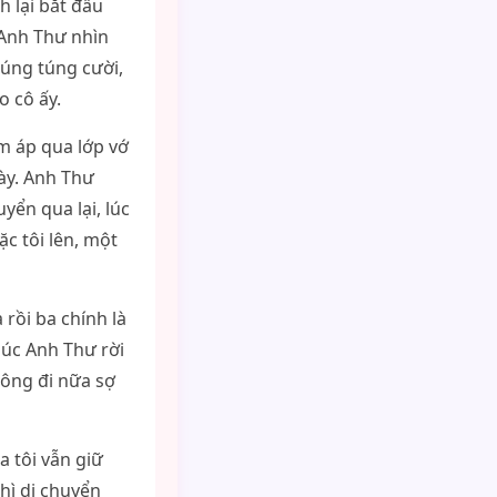
h lại bắt đầu
 Anh Thư nhìn
 lúng túng cười,
o cô ấy.
m áp qua lớp vớ
này. Anh Thư
yển qua lại, lúc
ặc tôi lên, một
 rồi ba chính là
lúc Anh Thư rời
hông đi nữa sợ
 tôi vẫn giữ
hì di chuyển