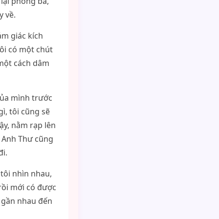
 lại phòng ba,
y về.
ảm giác kích
tôi có một chút
 một cách dâm
 của mình trước
ì, tôi cũng sẽ
dậy, nằm rạp lên
. Anh Thư cũng
đi.
tôi nhìn nhau,
 rồi mới có được
h gần nhau đến