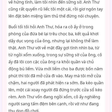
vẻ hứng tình, làm tôi nhìn đến sững sờ. Anh Thư
cũng rất quyến rũ liếc tôi một cái, rồi giơ ngón tay
lên đặt bên miệng làm thủ thế đừng nói chuyện.
Buổi tối tôi hỏi Anh Thư, hóa ra cô ấy ở trong
phòng của đứa bé lại trêu chọc ba, kết quả khơi
dậy dục vọng của ông, nhưng lại không thể làm
thật. Anh Thư với vẻ mặt đầy gợi tình nhìn ba, từ
từ ngồi xổm xuống, trong sự sững sờ của ông, cô
ấy đã lôi con cặc của ông ra khỏi quần và chủ
động bú liếm. Vừa mới liếm cho ba được bốn năm
phút thì tôi đã mở cửa đi vào. May mà tôi mở cửa
chậm, hai người đã phát hiện ra sớm. Ba kéo quần
lên, một cái xoay người đã đứng trước cửa sổ kéo
rèm. Anh Thư vốn đang ngồi xổm, cô ấy nghiêng
người sang tấm đệm bên cạnh, rồi vờ như đang
thu dọn đồ chơi.