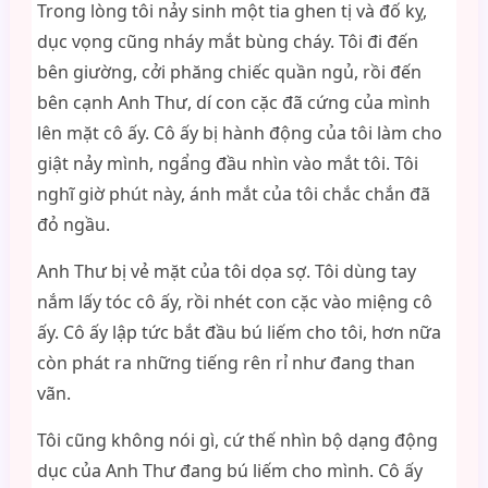
Trong lòng tôi nảy sinh một tia ghen tị và đố kỵ,
dục vọng cũng nháy mắt bùng cháy. Tôi đi đến
bên giường, cởi phăng chiếc quần ngủ, rồi đến
bên cạnh Anh Thư, dí con cặc đã cứng của mình
lên mặt cô ấy. Cô ấy bị hành động của tôi làm cho
giật nảy mình, ngẩng đầu nhìn vào mắt tôi. Tôi
nghĩ giờ phút này, ánh mắt của tôi chắc chắn đã
đỏ ngầu.
Anh Thư bị vẻ mặt của tôi dọa sợ. Tôi dùng tay
nắm lấy tóc cô ấy, rồi nhét con cặc vào miệng cô
ấy. Cô ấy lập tức bắt đầu bú liếm cho tôi, hơn nữa
còn phát ra những tiếng rên rỉ như đang than
vãn.
Tôi cũng không nói gì, cứ thế nhìn bộ dạng động
dục của Anh Thư đang bú liếm cho mình. Cô ấy