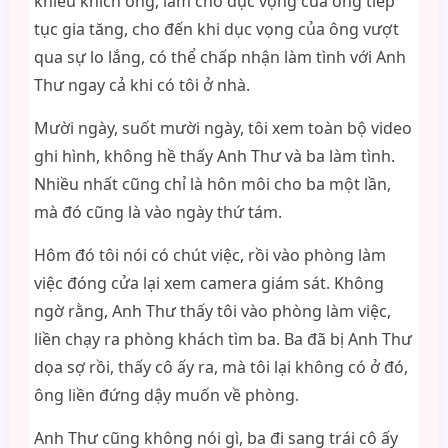
khiêu khích ông, làm cho dục vọng của ông tiếp
tục gia tăng, cho đến khi dục vọng của ông vượt
qua sự lo lắng, có thể chấp nhận làm tình với Anh
Thư ngay cả khi có tôi ở nhà.
Mười ngày, suốt mười ngày, tôi xem toàn bộ video
ghi hình, không hề thấy Anh Thư và ba làm tình.
Nhiều nhất cũng chỉ là hôn môi cho ba một lần,
mà đó cũng là vào ngày thứ tám.
Hôm đó tôi nói có chút việc, rồi vào phòng làm
việc đóng cửa lại xem camera giám sát. Không
ngờ rằng, Anh Thư thấy tôi vào phòng làm việc,
liền chạy ra phòng khách tìm ba. Ba đã bị Anh Thư
dọa sợ rồi, thấy cô ấy ra, mà tôi lại không có ở đó,
ông liền đứng dậy muốn về phòng.
Anh Thư cũng không nói gì, ba đi sang trái cô ấy