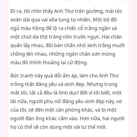
Đi ra, tôi nhìn thấy Anh Thư trên giường, mái tóc
xoăn dài qua vai xõa tung tự nhiên. Một bộ đồ
ngủ màu hồng để lộ ra chiếc cổ trắng ngần và
một chút da thịt trắng nõn trước ngực. Hai chân
quấn lấy nhau, đôi bàn chân nhỏ xinh trắng muốt
chồng lên nhau, những ngón chân sơn móng
màu đỏ thỉnh thoảng lại cử động.
Bức tranh này quá đỗi ấm áp, làm cho Anh Thư
trông thật đáng yêu và xinh đẹp. Nhưng trong
mắt tôi, tất cả đều là tình dục! Bởi vì tôi biết, một
lát nữa, người phụ nữ đáng yêu xinh đẹp này, vợ
của tôi, sẽ đến một căn phòng khác, và bị một
người đàn ông khác cắm vào. Hơn nữa, hai người
họ có thể sẽ còn dùng một vài tư thế mới.