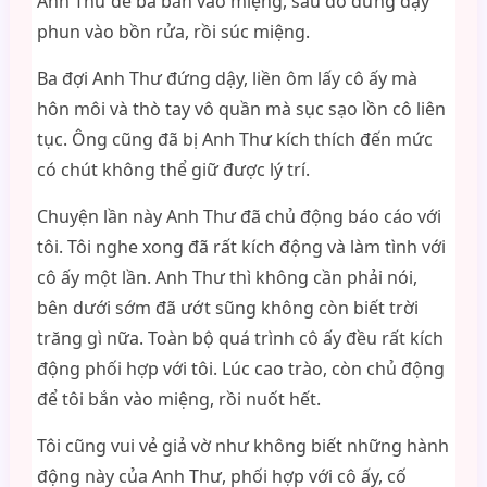
Anh Thư để ba bắn vào miệng, sau đó đứng dậy
phun vào bồn rửa, rồi súc miệng.
Ba đợi Anh Thư đứng dậy, liền ôm lấy cô ấy mà
hôn môi và thò tay vô quần mà sục sạo lồn cô liên
tục. Ông cũng đã bị Anh Thư kích thích đến mức
có chút không thể giữ được lý trí.
Chuyện lần này Anh Thư đã chủ động báo cáo với
tôi. Tôi nghe xong đã rất kích động và làm tình với
cô ấy một lần. Anh Thư thì không cần phải nói,
bên dưới sớm đã ướt sũng không còn biết trời
trăng gì nữa. Toàn bộ quá trình cô ấy đều rất kích
động phối hợp với tôi. Lúc cao trào, còn chủ động
để tôi bắn vào miệng, rồi nuốt hết.
Tôi cũng vui vẻ giả vờ như không biết những hành
động này của Anh Thư, phối hợp với cô ấy, cố