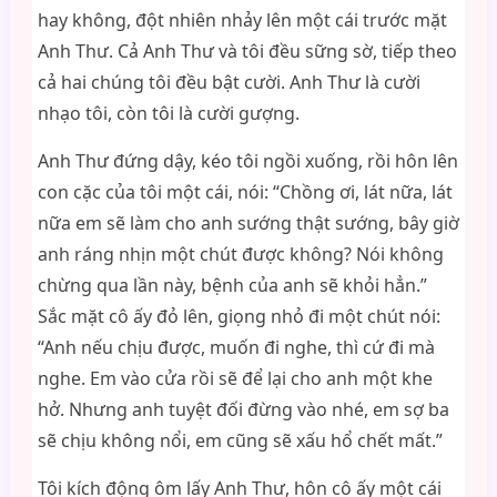
hay không, đột nhiên nhảy lên một cái trước mặt
Anh Thư. Cả Anh Thư và tôi đều sững sờ, tiếp theo
cả hai chúng tôi đều bật cười. Anh Thư là cười
nhạo tôi, còn tôi là cười gượng.
Anh Thư đứng dậy, kéo tôi ngồi xuống, rồi hôn lên
con cặc của tôi một cái, nói: “Chồng ơi, lát nữa, lát
nữa em sẽ làm cho anh sướng thật sướng, bây giờ
anh ráng nhịn một chút được không? Nói không
chừng qua lần này, bệnh của anh sẽ khỏi hẳn.”
Sắc mặt cô ấy đỏ lên, giọng nhỏ đi một chút nói:
“Anh nếu chịu được, muốn đi nghe, thì cứ đi mà
nghe. Em vào cửa rồi sẽ để lại cho anh một khe
hở. Nhưng anh tuyệt đối đừng vào nhé, em sợ ba
sẽ chịu không nổi, em cũng sẽ xấu hổ chết mất.”
Tôi kích động ôm lấy Anh Thư, hôn cô ấy một cái