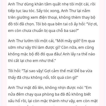
Anh Thư dùng khăn tắm quất nhẹ tôi một cái, rồi
tiếp tục lau tóc. Sấy tóc xong, Anh Thư lại nằm
trên giường xem điện thoại, không thèm thay bộ
đồ tôi đã chọn. Tôi bò qua bên tai cô ấy hỏi: “Vợ ơi,
em còn chưa chuẩn bị qua chỗ ba sao?”
Anh Thư lườm tôi một cái, “Mới mấy giờ? Em qua
sớm như vậy thì làm được gì? Còn nữa, em cũng
không mặc bộ đồ đó qua đâu! Anh lấy ra thế nào
thì cất lại cho em như thế.”
Tôi hỏi: “Tại sao vậy! Gợi cảm thế mà! Để ba vừa
thấy đã chịu không nổi, tốt quá còn gì!”
Anh Thư mặt đỏ lên, không nhịn được nói: “Em
nửa đêm chạy qua phòng ba đã đủ không biết
xấu hổ rồi, lại còn mặc thành như vậy, em còn mặt