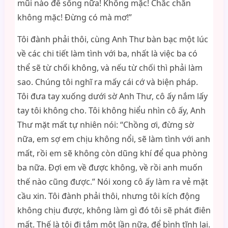
mũi nào để sống nữa! Không mặc! Chắc chắn
không mặc! Đừng có mà mơ!”
Tôi đành phải thôi, cùng Anh Thư bàn bạc một lúc
về các chi tiết làm tình với ba, nhất là việc ba có
thể sẽ từ chối không, và nếu từ chối thì phải làm
sao. Chúng tôi nghĩ ra mấy cái cớ và biện pháp.
Tôi đưa tay xuống dưới sờ Anh Thư, cô ấy nắm lấy
tay tôi không cho. Tôi không hiểu nhìn cô ấy, Anh
Thư mặt mất tự nhiên nói: “Chồng ơi, đừng sờ
nữa, em sợ em chịu không nổi, sẽ làm tình với anh
mất, rồi em sẽ không còn dũng khí để qua phòng
ba nữa. Đợi em về được không, về rồi anh muốn
thế nào cũng được.” Nói xong cô ấy làm ra vẻ mặt
cầu xin. Tôi đành phải thôi, nhưng tôi kích động
không chịu được, không làm gì đó tôi sẽ phát điên
mất. Thế là tôi đi tắm một lần nữa, để bình tĩnh lại.