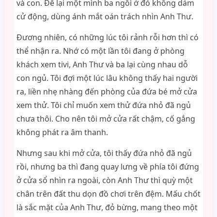
và con. Để lại một mình ba ngồi ở đó không dám
cử động, dùng ánh mắt oán trách nhìn Anh Thư.
Đương nhiên, có những lúc tôi rảnh rỗi hơn thì có
thể nhận ra. Nhớ có một lần tôi đang ở phòng
khách xem tivi, Anh Thư và ba lại cùng nhau dỗ
con ngủ. Tôi đợi một lúc lâu không thấy hai người
ra, liền nhẹ nhàng đến phòng của đứa bé mở cửa
xem thử. Tôi chỉ muốn xem thử đứa nhỏ đã ngủ
chưa thôi. Cho nên tôi mở cửa rất chậm, cố gắng
không phát ra âm thanh.
Nhưng sau khi mở cửa, tôi thấy đứa nhỏ đã ngủ
rồi, nhưng ba thì đang quay lưng về phía tôi đứng
ở cửa sổ nhìn ra ngoài, còn Anh Thư thì quỳ một
chân trên đất thu dọn đồ chơi trên đệm. Mấu chốt
là sắc mặt của Anh Thư, đỏ bừng, mang theo một