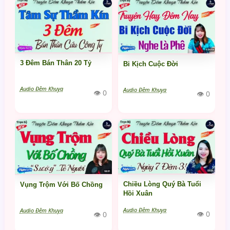
3 Đêm Bán Thân 20 Tỷ
Bi Kịch Cuộc Đời
Audio Đêm Khuya
Audio Đêm Khuya
👁 0
👁 0
Chiều Lòng Quý Bà Tuổi
Vụng Trộm Với Bố Chồng
Hồi Xuân
Audio Đêm Khuya
Audio Đêm Khuya
👁 0
👁 0