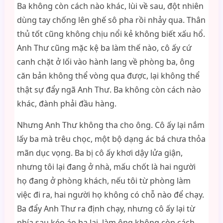
Ba không còn cách nào khác, lùi về sau, đột nhiên
dùng tay chống lên ghế sô pha rồi nhảy qua. Thân
thủ tốt cũng không chịu nổi kẻ không biết xấu hổ.
Anh Thư cũng mặc kệ ba làm thế nào, cô ấy cứ
canh chặt ở lối vào hành lang về phòng ba, ông
căn bản không thể vòng qua được, lại không thể
thật sự đẩy ngã Anh Thư. Ba không còn cách nào
khác, đành phải đầu hàng.
Nhưng Anh Thư không tha cho ông. Cô ấy lại nắm
lấy ba mà trêu chọc, một bộ dạng ác bá chưa thỏa
mãn dục vọng. Ba bị cô ấy khơi dậy lửa giận,
nhưng tôi lại đang ở nhà, mấu chốt là hai người
họ đang ở phòng khách, nếu tôi từ phòng làm
việc đi ra, hai người họ không có chỗ nào để chạy.
Ba đẩy Anh Thư ra định chạy, nhưng cô ấy lại từ
phía sau kéo áo ba lại, làm ông không còn cách