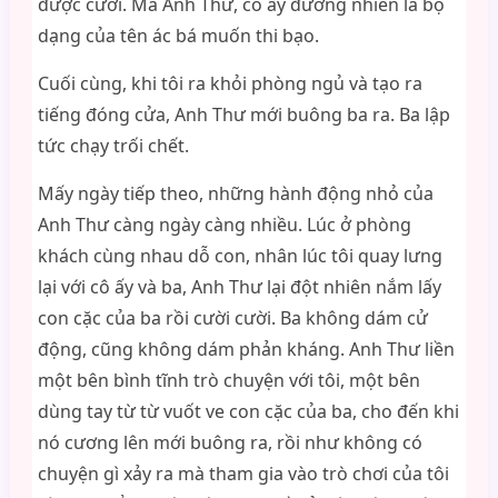
được cười. Mà Anh Thư, cô ấy đương nhiên là bộ
dạng của tên ác bá muốn thi bạo.
Cuối cùng, khi tôi ra khỏi phòng ngủ và tạo ra
tiếng đóng cửa, Anh Thư mới buông ba ra. Ba lập
tức chạy trối chết.
Mấy ngày tiếp theo, những hành động nhỏ của
Anh Thư càng ngày càng nhiều. Lúc ở phòng
khách cùng nhau dỗ con, nhân lúc tôi quay lưng
lại với cô ấy và ba, Anh Thư lại đột nhiên nắm lấy
con cặc của ba rồi cười cười. Ba không dám cử
động, cũng không dám phản kháng. Anh Thư liền
một bên bình tĩnh trò chuyện với tôi, một bên
dùng tay từ từ vuốt ve con cặc của ba, cho đến khi
nó cương lên mới buông ra, rồi như không có
chuyện gì xảy ra mà tham gia vào trò chơi của tôi