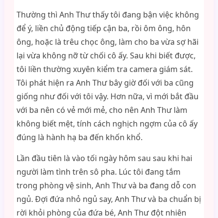
Thường thì Anh Thư thấy tôi đang bận việc không
để ý, liền chủ động tiếp cận ba, rồi ôm ông, hôn
ông, hoặc là trêu chọc ông, làm cho ba vừa sợ hãi
lại vừa không nỡ từ chối cô ấy. Sau khi biết được,
tôi liền thường xuyên kiểm tra camera giám sát.
Tôi phát hiện ra Anh Thư bây giờ đối với ba cũng
giống như đối với tôi vậy. Hơn nữa, vì mới bắt đầu
với ba nên có vẻ mới mẻ, cho nên Anh Thư làm
không biết mệt, tính cách nghịch ngợm của cô ấy
đúng là hành hạ ba đến khốn khổ.
Lần đầu tiên là vào tối ngày hôm sau sau khi hai
người làm tình trên sô pha. Lúc tôi đang tắm
trong phòng vệ sinh, Anh Thư và ba đang dỗ con
ngủ. Đợi đứa nhỏ ngủ say, Anh Thư và ba chuẩn bị
rời khỏi phòng của đứa bé, Anh Thư đột nhiên