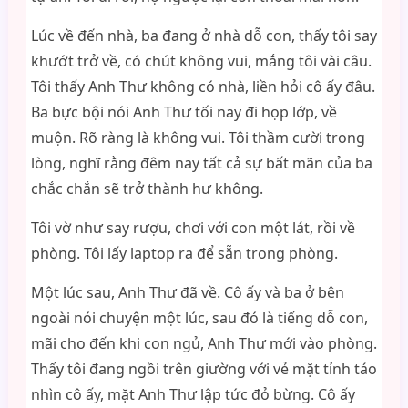
Lúc về đến nhà, ba đang ở nhà dỗ con, thấy tôi say
khướt trở về, có chút không vui, mắng tôi vài câu.
Tôi thấy Anh Thư không có nhà, liền hỏi cô ấy đâu.
Ba bực bội nói Anh Thư tối nay đi họp lớp, về
muộn. Rõ ràng là không vui. Tôi thầm cười trong
lòng, nghĩ rằng đêm nay tất cả sự bất mãn của ba
chắc chắn sẽ trở thành hư không.
Tôi vờ như say rượu, chơi với con một lát, rồi về
phòng. Tôi lấy laptop ra để sẵn trong phòng.
Một lúc sau, Anh Thư đã về. Cô ấy và ba ở bên
ngoài nói chuyện một lúc, sau đó là tiếng dỗ con,
mãi cho đến khi con ngủ, Anh Thư mới vào phòng.
Thấy tôi đang ngồi trên giường với vẻ mặt tỉnh táo
nhìn cô ấy, mặt Anh Thư lập tức đỏ bừng. Cô ấy