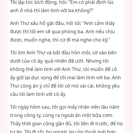
Tôi lập tức kích động, hỏi: “Em có phải định lúc
anh ở nhà thì làm tình với ba không?”
Anh Thư xấu hổ gật đầu, hỏi tôi: “Anh cảm thấy
được thì tối em sẽ qua phòng ba. Anh nếu chịu
được, muốn nghe, thì cứ đi mà nghe cho kỹ.”
Tôi ôm Anh Thư và bắt đầu hôn môi, sờ vào bên
dưới của cô ấy, quả nhiên đã ướt. Nhưng tôi
không thể làm tình với Anh Thư, tôi muốn để cô
ấy giữ lại dục vọng để tối mai làm tình với ba. Anh
Thư cũng ăn ý chỉ để tôi sờ mó vài cái, không yêu
cầu tôi làm tình với cô ấy.
Tối ngày hôm sau, tôi gọi mấy nhân viên lâu năm
trong công ty, cùng ra ngoài ăn một bữa cơm.
Thấy thời gian cũng gần đủ, tôi liền đi trước, để họ
tự ăn. Tôi đi rồi, họ ngược lại còn thoải mái hơn.