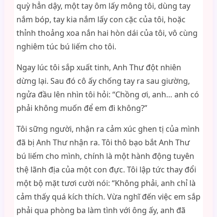
quỳ hẳn dậy, một tay ôm lấy mông tôi, dùng tay
nắm bóp, tay kia nắm lấy con cặc của tôi, hoặc
thỉnh thoảng xoa nắn hai hòn dái của tôi, vô cùng
nghiêm túc bú liếm cho tôi.
Ngay lúc tôi sắp xuất tinh, Anh Thư đột nhiên
dừng lại. Sau đó cô ấy chống tay ra sau giường,
ngửa đầu lên nhìn tôi hỏi: “Chồng ơi, anh… anh có
phải không muốn để em đi không?”
Tôi sững người, nhận ra cảm xúc ghen tị của mình
đã bị Anh Thư nhận ra. Tôi thô bạo bắt Anh Thư
bú liếm cho mình, chính là một hành động tuyên
thệ lãnh địa của một con đực. Tôi lập tức thay đổi
một bộ mặt tươi cười nói: “Không phải, anh chỉ là
cảm thấy quá kích thích. Vừa nghĩ đến việc em sắp
phải qua phòng ba làm tình với ông ấy, anh đã