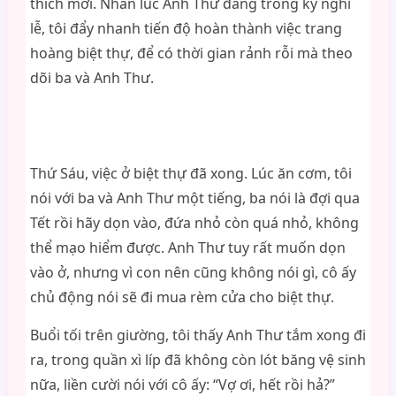
thích mới. Nhân lúc Anh Thư đang trong kỳ nghỉ
lễ, tôi đẩy nhanh tiến độ hoàn thành việc trang
hoàng biệt thự, để có thời gian rảnh rỗi mà theo
dõi ba và Anh Thư.
Thứ Sáu, việc ở biệt thự đã xong. Lúc ăn cơm, tôi
nói với ba và Anh Thư một tiếng, ba nói là đợi qua
Tết rồi hãy dọn vào, đứa nhỏ còn quá nhỏ, không
thể mạo hiểm được. Anh Thư tuy rất muốn dọn
vào ở, nhưng vì con nên cũng không nói gì, cô ấy
chủ động nói sẽ đi mua rèm cửa cho biệt thự.
Buổi tối trên giường, tôi thấy Anh Thư tắm xong đi
ra, trong quần xì líp đã không còn lót băng vệ sinh
nữa, liền cười nói với cô ấy: “Vợ ơi, hết rồi hả?”