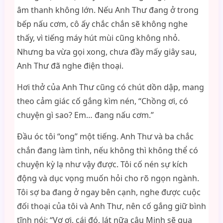
âm thanh không lớn. Nếu Anh Thư đang ở trong
bếp nấu cơm, cô ấy chắc chắn sẽ không nghe
thấy, vì tiếng máy hút mùi cũng không nhỏ.
Nhưng ba vừa gọi xong, chưa đầy mấy giây sau,
Anh Thư đã nghe điện thoại.
Hơi thở của Anh Thư cũng có chút dồn dập, mang
theo cảm giác cố gắng kìm nén, “Chồng ơi, có
chuyện gì sao? Em… đang nấu cơm.”
Đầu óc tôi “ong” một tiếng. Anh Thư và ba chắc
chắn đang làm tình, nếu không thì không thể có
chuyện kỳ lạ như vậy được. Tôi cố nén sự kích
động và dục vọng muốn hỏi cho rõ ngọn ngành.
Tôi sợ ba đang ở ngay bên cạnh, nghe được cuộc
đối thoại của tôi và Anh Thư, nên cố gắng giữ bình
tĩnh nói: “Vợ ơi, cái đó, lát nữa cậu Minh sẽ qua