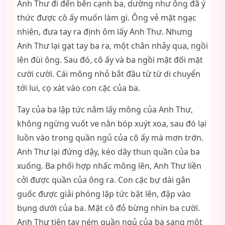
Anh Thư đi đến bên cạnh ba, dường như ông đã ý
thức được cô ấy muốn làm gì. Ông vẻ mặt ngạc
nhiên, đưa tay ra định ôm lấy Anh Thư. Nhưng
Anh Thư lại gạt tay ba ra, một chân nhảy qua, ngồi
lên đùi ông. Sau đó, cô ấy và ba ngồi mặt đối mặt
cười cười. Cái mông nhỏ bắt đầu từ từ di chuyển
tới lui, cọ xát vào con cặc của ba.
Tay của ba lập tức nắm lấy mông của Anh Thư,
không ngừng vuốt ve nắn bóp xuýt xoa, sau đó lại
luồn vào trong quần ngủ của cô ấy mà mơn trớn.
Anh Thư lại đứng dậy, kéo dây thun quần của ba
xuống. Ba phối hợp nhấc mông lên, Anh Thư liền
cởi được quần của ông ra. Con cặc bự dài gân
guốc được giải phóng lập tức bật lên, đập vào
bụng dưới của ba. Mặt cô đỏ bừng nhìn ba cười.
Anh Thư tiện tay ném quần ngủ của ba sang một