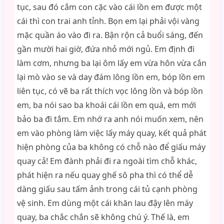
tục, sau đó cắm con cặc vào cái lồn em được một
cái thì con trai anh tỉnh. Bọn em lại phải vội vàng
mặc quần áo vào đi ra. Bận rộn cả buổi sáng, đến
gần mười hai giờ, đứa nhỏ mới ngủ. Em định đi
làm cơm, nhưng ba lại ôm lấy em vừa hôn vừa cắn
lại mò vào se và day đám lông lồn em, bóp lồn em
liên tục, có vẽ ba rất thích vọc lông lồn và bóp lồn
em, ba nói sao ba khoái cái lồn em quá, em mới
bảo ba đi tắm. Em nhớ ra anh nói muốn xem, nên
em vào phòng làm việc lấy máy quay, kết quả phát
hiện phòng của ba không có chỗ nào để giấu máy
quay cả! Em đành phải đi ra ngoài tìm chỗ khác,
phát hiện ra nếu quay ghế sô pha thì có thể dễ
dàng giấu sau tấm ảnh trong cái tủ cạnh phòng
vệ sinh. Em dùng một cái khăn lau đậy lên máy
quay, ba chắc chắn sẽ không chú ý. Thế là, em