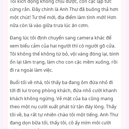
Tôi kích động không chịu được, con cặc lập tức
cứng rắn. Đây chính là Anh Thư đã buông thả hơn
một chút! Tư thế mới, địa điểm làm tình mới! Hơn
nữa còn là vào giữa trưa lúc ăn cơm.
Đang lúc tôi định chuyển sang camera khác để
xem biểu cảm của hai người thì có người gõ cửa.
Tôi không thể không từ bỏ, vội vàng đóng lại, bình
ổn lại tâm trạng, làm cho con cặc mềm xuống, rồi
đi ra ngoài làm việc.
Buổi tối về nhà, tôi thấy ba đang ôm đứa nhỏ đi
tới đi lui trong phòng khách, đứa nhỏ cười khanh
khách không ngừng. Vẻ mặt của ba cũng mang
theo một nụ cười xuất phát từ tận đáy lòng. Thấy
tôi về, ba rất tự nhiên chào tôi một tiếng. Anh Thư
đang dọn bữa tối, thấy tôi, cô ấy mím môi cười