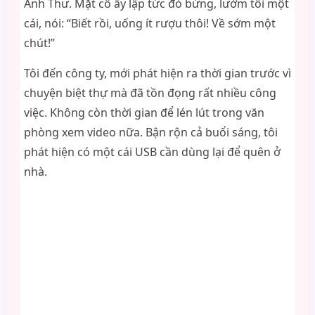
Anh Thư. Mặt cô ấy lập tức đỏ bừng, lườm tôi một
cái, nói: “Biết rồi, uống ít rượu thôi! Về sớm một
chút!”
Tôi đến công ty, mới phát hiện ra thời gian trước vì
chuyện biệt thự mà đã tồn đọng rất nhiều công
việc. Không còn thời gian để lén lút trong văn
phòng xem video nữa. Bận rộn cả buổi sáng, tôi
phát hiện có một cái USB cần dùng lại để quên ở
nhà.