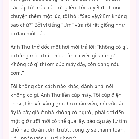
cặc lập tức có chút cứng lên. Tôi quyết định nói
chuyện thêm một lúc, tôi hỏi: “Sao vậy? Em không
sao chứ?” Bởi vì tiếng “Ừm” vừa rồi rất giống như
bị đau một cái.
Anh Thư thở dốc một hơi mới trả lời: “Không có gì,
bị bỏng một chút thôi. Còn có việc gì không?
Không có gì thì em cúp máy đây, còn đang nấu
cơm.”
Tôi không còn cách nào khác, đành phải nói
không có gì, Anh Thư liền cúp máy. Tôi cúp điện
thoại, liền vội vàng gọi cho nhân viên, nói với cậu
ấy là bây giờ ở nhà không có người, phải đợi đến
một giờ rưỡi mới có thể qua lấy, bảo cậu ấy tự tìm
chỗ nào đó ăn cơm trước, công ty sẽ thanh toán.
Cậu nhân viên vui vẻ đồng ý.