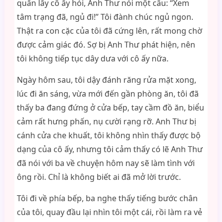
quấn lấy cô ấy hỏi, Anh Thư nói một câu: “Xem
tâm trạng đã, ngủ đi!” Tôi đành chúc ngủ ngon.
Thật ra con cặc của tôi đã cứng lên, rất mong chờ
được cảm giác đó. Sợ bị Anh Thư phát hiện, nên
tôi không tiếp tục dây dưa với cô ấy nữa.
Ngày hôm sau, tôi dậy đánh răng rửa mặt xong,
lúc đi ăn sáng, vừa mới đến gần phòng ăn, tôi đã
thấy ba đang đứng ở cửa bếp, tay cầm đồ ăn, biểu
cảm rất hưng phấn, nụ cười rạng rỡ. Anh Thư bị
cánh cửa che khuất, tôi không nhìn thấy được bộ
dạng của cô ấy, nhưng tôi cảm thấy có lẽ Anh Thư
đã nói với ba về chuyện hôm nay sẽ làm tình với
ông rồi. Chỉ là không biết ai đã mở lời trước.
Tôi đi về phía bếp, ba nghe thấy tiếng bước chân
của tôi, quay đầu lại nhìn tôi một cái, rồi làm ra vẻ