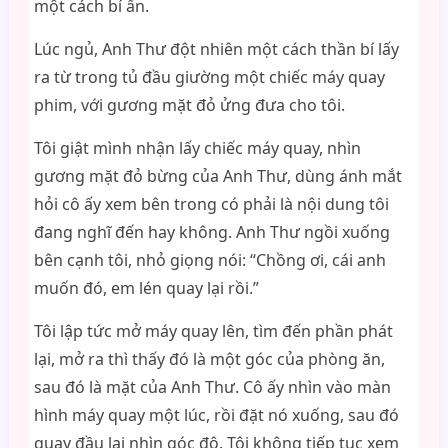
một cách bí ẩn.
Lúc ngủ, Anh Thư đột nhiên một cách thần bí lấy
ra từ trong tủ đầu giường một chiếc máy quay
phim, với gương mặt đỏ ửng đưa cho tôi.
Tôi giật mình nhận lấy chiếc máy quay, nhìn
gương mặt đỏ bừng của Anh Thư, dùng ánh mắt
hỏi cô ấy xem bên trong có phải là nội dung tôi
đang nghĩ đến hay không. Anh Thư ngồi xuống
bên cạnh tôi, nhỏ giọng nói: “Chồng ơi, cái anh
muốn đó, em lén quay lại rồi.”
Tôi lập tức mở máy quay lên, tìm đến phần phát
lại, mở ra thì thấy đó là một góc của phòng ăn,
sau đó là mặt của Anh Thư. Cô ấy nhìn vào màn
hình máy quay một lúc, rồi đặt nó xuống, sau đó
quay đầu lại nhìn góc độ. Tôi không tiếp tục xem