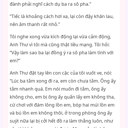
đành phải nghĩ cách dụ ba ra sô pha.”
“Tiếc là khoảng cách hơi xa, lại còn đậy khăn lau,
nên âm thanh rất nhỏ.”
Tôi nghe xong vừa kích động lại vừa cảm động,
Anh Thư vì tôi mà cũng thật liều mạng. Tôi hỏi:
“Vậy làm sao ba lại đồng ý ra sô pha làm tình với
em?”
Anh Thư đặt tay lên con cặc của tôi vuốt ve, nói:
“Lúc ba tắm xong đi ra, em còn chưa tắm. Ông ấy
tắm nhanh quá. Em nói muốn đi tắm, ông ấy
không cho, em bị ông ấy quấn lấy em không tha,
cứ chơi với đám lông lồn em, bóp hai múi lồn em
và bú lồn em không thôi, ở trong phòng ông ấy
suýt nữa lại bị cởi hết đồ ra làm thẳng luôn, như