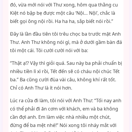
đó, vừa mới nói với Thư xong, hôm qua thằng cu
Kiệt nó bập bẹ được một câu ‘Nội… Nội’, chắc là
biết gọi ông nội rồi. Ha ha ha, sắp biết nói rồi.”
Đây là lần đầu tiên tôi trêu chọc ba trước mặt Anh
Thư. Anh Thư không nói gì, mà ở dưới gầm bàn đá
tôi một cái. Tôi cười cười nói với ba:
“Thật ạ!? Vậy thì giỏi quá. Sau này ba phải chuẩn bị
nhiều tiền lì xì rồi, Tết đến sẽ có cháu nội chúc Tết
ba.” Ba cũng cười đùa vài câu, không khí rất tốt.
Chỉ có Anh Thư là ít nói hơn.
Lúc ra cửa đi làm, tôi nói với Anh Thư: “Tối nay anh
có thể phải đi ăn cơm với khách, em và ba không
cần đợi anh. Em làm việc nhà nhiều một chút,
đừng để ba mệt nhé!” Nói xong tôi nháy mắt với