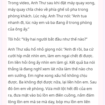
Trong video, Anh Thư sau khi đặt máy quay xong,
máy quay chĩa chéo về phía ghế sô pha trong
phòng khách. Lúc này, Anh Thư nói: “Anh tua
nhanh đi, lúc này em và ba đang ở trong phòng
của ông ấy.”
Tôi hỏi: “Vậy hai người bắt đầu như thế nào?”
Anh Thư xấu hổ nhỏ giọng nói: “Anh đi rồi, ba cứ
cười híp mắt nhìn em, làm em ngại chết đi được.
Em liền hỏi ông ấy nhìn em làm gì. Kết quả ba nói
thẳng là đang nghĩ xem lát nữa làm thế nào cho
em sướng. Em nghe xong xấu hổ không chịu
được. Ba không đợi được nữa, lại liền hôn em. Sau
đó ôm em về phòng. Vừa mới lột hết đồ của em
ra, đưa mặt vào bú lồn em điên cuồng, nắm đám
lông lồn em mà se mà day, bóp mu lồn em liên