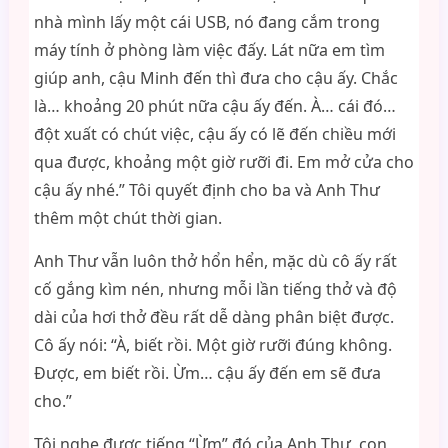
nhà mình lấy một cái USB, nó đang cắm trong
máy tính ở phòng làm việc đấy. Lát nữa em tìm
giúp anh, cậu Minh đến thì đưa cho cậu ấy. Chắc
là… khoảng 20 phút nữa cậu ấy đến. À… cái đó…
đột xuất có chút việc, cậu ấy có lẽ đến chiều mới
qua được, khoảng một giờ rưỡi đi. Em mở cửa cho
cậu ấy nhé.” Tôi quyết định cho ba và Anh Thư
thêm một chút thời gian.
Anh Thư vẫn luôn thở hổn hển, mặc dù cô ấy rất
cố gắng kìm nén, nhưng mỗi lần tiếng thở và độ
dài của hơi thở đều rất dễ dàng phân biệt được.
Cô ấy nói: “À, biết rồi. Một giờ rưỡi đúng không.
Được, em biết rồi. Ừm… cậu ấy đến em sẽ đưa
cho.”
Tôi nghe được tiếng “Ừm” đó của Anh Thư, con