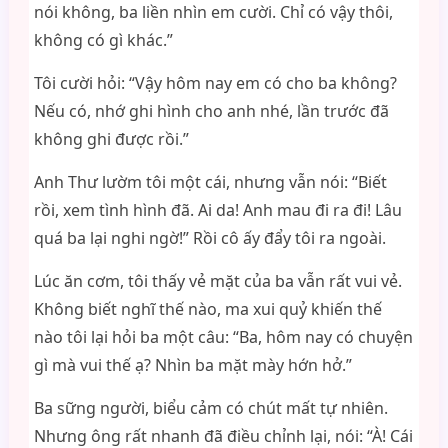
nói không, ba liền nhìn em cười. Chỉ có vậy thôi,
không có gì khác.”
Tôi cười hỏi: “Vậy hôm nay em có cho ba không?
Nếu có, nhớ ghi hình cho anh nhé, lần trước đã
không ghi được rồi.”
Anh Thư lườm tôi một cái, nhưng vẫn nói: “Biết
rồi, xem tình hình đã. Ai da! Anh mau đi ra đi! Lâu
quá ba lại nghi ngờ!” Rồi cô ấy đẩy tôi ra ngoài.
Lúc ăn cơm, tôi thấy vẻ mặt của ba vẫn rất vui vẻ.
Không biết nghĩ thế nào, ma xui quỷ khiến thế
nào tôi lại hỏi ba một câu: “Ba, hôm nay có chuyện
gì mà vui thế ạ? Nhìn ba mặt mày hớn hở.”
Ba sững người, biểu cảm có chút mất tự nhiên.
Nhưng ông rất nhanh đã điều chỉnh lại, nói: “À! Cái