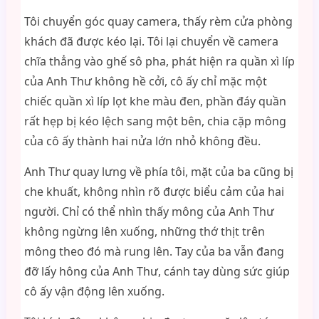
Tôi chuyển góc quay camera, thấy rèm cửa phòng
khách đã được kéo lại. Tôi lại chuyển về camera
chĩa thẳng vào ghế sô pha, phát hiện ra quần xì líp
của Anh Thư không hề cởi, cô ấy chỉ mặc một
chiếc quần xì líp lọt khe màu đen, phần đáy quần
rất hẹp bị kéo lệch sang một bên, chia cặp mông
của cô ấy thành hai nửa lớn nhỏ không đều.
Anh Thư quay lưng về phía tôi, mặt của ba cũng bị
che khuất, không nhìn rõ được biểu cảm của hai
người. Chỉ có thể nhìn thấy mông của Anh Thư
không ngừng lên xuống, những thớ thịt trên
mông theo đó mà rung lên. Tay của ba vẫn đang
đỡ lấy hông của Anh Thư, cánh tay dùng sức giúp
cô ấy vận động lên xuống.