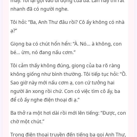
máy. Tôi lại gọi vào di động của ba. Lần này thì rất
nhanh đã có người nghe.
Tôi hỏi: “Ba, Anh Thư đâu rồi? Cô ấy không có nhà
ạ?”
Giọng ba có chút hổn hển: “À. Nó… à không, con
bé… ừm, nó đang nấu cơm.”
Tôi cảm thấy không đúng, giọng của ba rõ ràng
không giống như bình thường. Tôi tiếp tục hỏi: “Ồ.
Sao giờ này mới nấu cơm ạ, con cứ tưởng hai
người ăn xong rồi chứ. Con có việc tìm cô ấy, ba
để cô ấy nghe điện thoại đi ạ.”
Ba thở ra một hơi dài rồi mới lên tiếng: “Được, con
chờ một chút.”
Trong điện thoại truyền đến tiếng ba gọi Anh Thư,