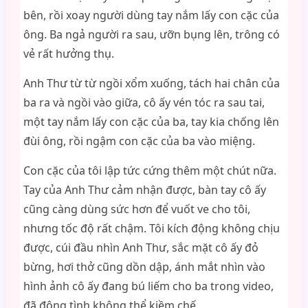
bên, rồi xoay người dùng tay nắm lấy con cặc của
ông. Ba ngả người ra sau, ưỡn bụng lên, trông có
vẻ rất hưởng thụ.
Anh Thư từ từ ngồi xổm xuống, tách hai chân của
ba ra và ngồi vào giữa, cô ấy vén tóc ra sau tai,
một tay nắm lấy con cặc của ba, tay kia chống lên
đùi ông, rồi ngậm con cặc của ba vào miệng.
Con cặc của tôi lập tức cứng thêm một chút nữa.
Tay của Anh Thư cảm nhận được, bàn tay cô ấy
cũng càng dùng sức hơn để vuốt ve cho tôi,
nhưng tốc độ rất chậm. Tôi kích động không chịu
được, cúi đầu nhìn Anh Thư, sắc mặt cô ấy đỏ
bừng, hơi thở cũng dồn dập, ánh mắt nhìn vào
hình ảnh cô ấy đang bú liếm cho ba trong video,
đã động tình không thể kiềm chế.