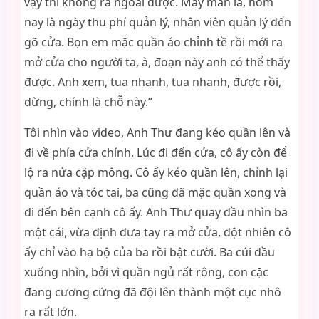
vậy thì không ra ngoài được. May mắn là, hôm
nay là ngày thu phí quản lý, nhân viên quản lý đến
gõ cửa. Bọn em mặc quần áo chỉnh tề rồi mới ra
mở cửa cho người ta, à, đoạn này anh có thể thấy
được. Anh xem, tua nhanh, tua nhanh, được rồi,
dừng, chính là chỗ này.”
Tôi nhìn vào video, Anh Thư đang kéo quần lên và
đi về phía cửa chính. Lúc đi đến cửa, cô ấy còn để
lộ ra nửa cặp mông. Cô ấy kéo quần lên, chỉnh lại
quần áo và tóc tai, ba cũng đã mặc quần xong và
đi đến bên cạnh cô ấy. Anh Thư quay đầu nhìn ba
một cái, vừa định đưa tay ra mở cửa, đột nhiên cô
ấy chỉ vào hạ bộ của ba rồi bật cười. Ba cúi đầu
xuống nhìn, bởi vì quần ngủ rất rộng, con cặc
đang cương cứng đã đội lên thành một cục nhô
ra rất lớn.