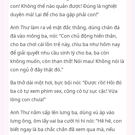
con! Không thể nào quản được! Đúng là nghiệt
duyên mà! Lại để cho ba gặp phải con!”
Anh Thư làm ra vẻ mặt đắc thắng, dùng chân đá
đá vào mông ba, nói: “Con chủ động hiến thân,
cho ba chơi cái lồn trẻ này, chìu ba như hôm nay
để giải quyết nhu cầu sinh lý cho ba, ba còn
không muốn, còn than thở! Nói mau! Không nói là
con ngủ ở đây thật đó.”
Ba thở dài một hơi, bực bội nói: “Được rồi! Hồi đó
ba có tự xem phim sex, cũng có tự sục cặc! Vừa
lòng con chưa!”
Anh Thư nằm sấp lên lưng ba, dùng vú áp vào
lưng ông, ôm lấy vai ba cười hì hì nói: “Hê hê, con
biết ngay là ba chắc chắn đã xem qua mà, nếu