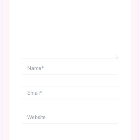
Name*
Email*
Website