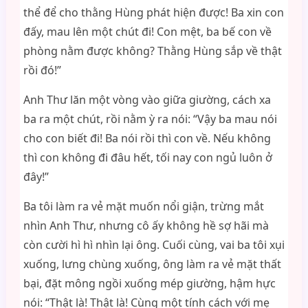
thể để cho thằng Hùng phát hiện được! Ba xin con
đấy, mau lên một chút đi! Con mệt, ba bế con về
phòng nằm được không? Thằng Hùng sắp về thật
rồi đó!”
Anh Thư lăn một vòng vào giữa giường, cách xa
ba ra một chút, rồi nằm ỳ ra nói: “Vậy ba mau nói
cho con biết đi! Ba nói rồi thì con về. Nếu không
thì con không đi đâu hết, tối nay con ngủ luôn ở
đây!”
Ba tôi làm ra vẻ mặt muốn nổi giận, trừng mắt
nhìn Anh Thư, nhưng cô ấy không hề sợ hãi mà
còn cười hì hì nhìn lại ông. Cuối cùng, vai ba tôi xụi
xuống, lưng chùng xuống, ông làm ra vẻ mặt thất
bại, đặt mông ngồi xuống mép giường, hậm hực
nói: “Thật là! Thật là! Cùng một tính cách với mẹ