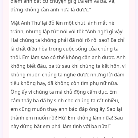
diếm anh bất cứ chuyện gì giữa em và ba. Và,
đừng không cần anh nữa là được.”
Mặt Anh Thư lại đỏ lên một chút, ánh mắt né
tránh, nhưng lập tức nói với tôi: “Anh nghĩ gì vậy!
Hai chúng ta không phải đã nói rõ rồi sao? Ba chỉ
là chất điều hòa trong cuộc sống của chúng ta
thôi. Em làm sao có thể không cần anh được. Anh
không biết đâu, ba từ sau khi chúng ta kết hôn, vì
không muốn chúng ta nghe được những lời đàm
tiếu không hay, đã không còn tìm phụ nữ nữa.
Ông ấy vì chúng ta mà chủ động cấm dục. Em
cảm thấy ba đã hy sinh cho chúng ta rất nhiều,
em cũng muốn thay anh báo đáp ông ấy. Sao lại
thành em muốn rồi! Hừ! Em không làm nữa! Sau
này đừng bắt em phải làm tình với ba nữa!”