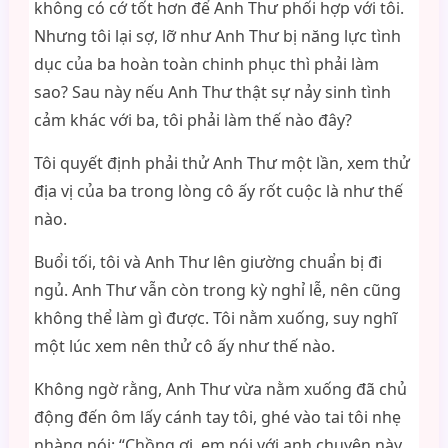
không có cớ tốt hơn để Anh Thư phối hợp với tôi.
Nhưng tôi lại sợ, lỡ như Anh Thư bị năng lực tình
dục của ba hoàn toàn chinh phục thì phải làm
sao? Sau này nếu Anh Thư thật sự nảy sinh tình
cảm khác với ba, tôi phải làm thế nào đây?
Tôi quyết định phải thử Anh Thư một lần, xem thử
địa vị của ba trong lòng cô ấy rốt cuộc là như thế
nào.
Buổi tối, tôi và Anh Thư lên giường chuẩn bị đi
ngủ. Anh Thư vẫn còn trong kỳ nghỉ lễ, nên cũng
không thể làm gì được. Tôi nằm xuống, suy nghĩ
một lúc xem nên thử cô ấy như thế nào.
Không ngờ rằng, Anh Thư vừa nằm xuống đã chủ
động đến ôm lấy cánh tay tôi, ghé vào tai tôi nhẹ
nhàng nói: “Chồng ơi, em nói với anh chuyện này,