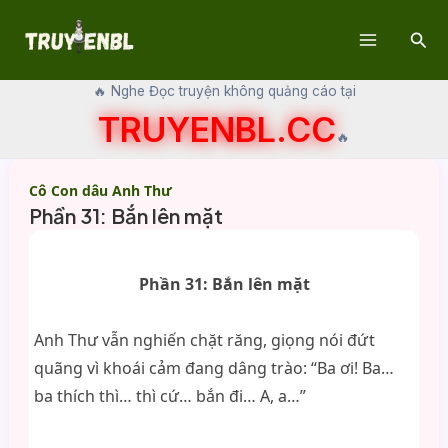
Skip
Sear
to
Main
content
🔥 Nghe Đọc truyện không quảng cáo tại
Menu
TRUYENBL.CC
🔥
Cô Con dâu Anh Thư
Phần 31: Bắn lên mặt
Phần 31: Bắn lên mặt
Anh Thư vẫn nghiến chặt răng, giọng nói đứt
quãng vì khoái cảm đang dâng trào: “Ba ơi! Ba…
ba thích thì… thì cứ… bắn đi… A, a…”