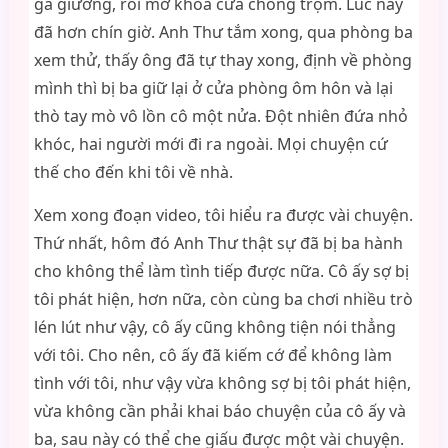
ga giường, rồi mở khóa cửa chống trộm. Lúc này
đã hơn chín giờ. Anh Thư tắm xong, qua phòng ba
xem thử, thấy ông đã tự thay xong, định về phòng
mình thì bị ba giữ lại ở cửa phòng ôm hôn và lại
thò tay mò vô lồn cô một nửa. Đột nhiên đứa nhỏ
khóc, hai người mới đi ra ngoài. Mọi chuyện cứ
thế cho đến khi tôi về nhà.
Xem xong đoạn video, tôi hiểu ra được vài chuyện.
Thứ nhất, hôm đó Anh Thư thật sự đã bị ba hành
cho không thể làm tình tiếp được nữa. Cô ấy sợ bị
tôi phát hiện, hơn nữa, còn cùng ba chơi nhiều trò
lén lút như vậy, cô ấy cũng không tiện nói thẳng
với tôi. Cho nên, cô ấy đã kiếm cớ để không làm
tình với tôi, như vậy vừa không sợ bị tôi phát hiện,
vừa không cần phải khai báo chuyện của cô ấy và
ba, sau này có thể che giấu được một vài chuyện.