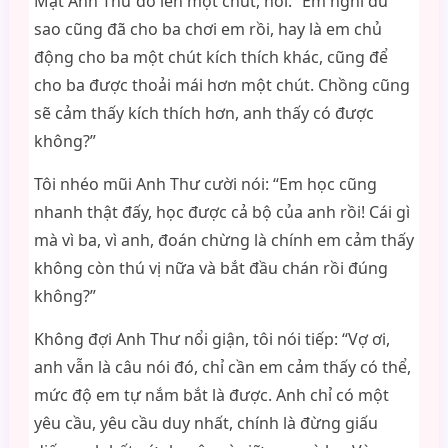
Mặt Anh Thư đỏ lên một chút, nói: “Em nghĩ dù
sao cũng đã cho ba chơi em rồi, hay là em chủ
động cho ba một chút kích thích khác, cũng để
cho ba được thoải mái hơn một chút. Chồng cũng
sẽ cảm thấy kích thích hơn, anh thấy có được
không?”
Tôi nhéo mũi Anh Thư cười nói: “Em học cũng
nhanh thật đấy, học được cả bộ của anh rồi! Cái gì
mà vì ba, vì anh, đoán chừng là chính em cảm thấy
không còn thú vị nữa và bắt đầu chán rồi đúng
không?”
Không đợi Anh Thư nổi giận, tôi nói tiếp: “Vợ ơi,
anh vẫn là câu nói đó, chỉ cần em cảm thấy có thể,
mức độ em tự nắm bắt là được. Anh chỉ có một
yêu cầu, yêu cầu duy nhất, chính là đừng giấu