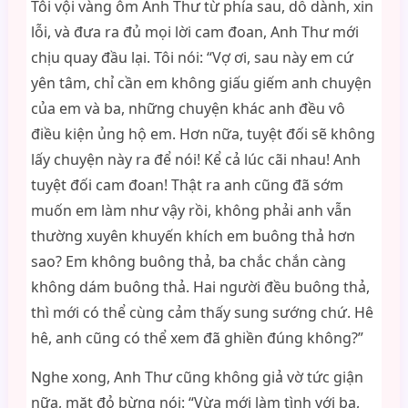
Tôi vội vàng ôm Anh Thư từ phía sau, dỗ dành, xin
lỗi, và đưa ra đủ mọi lời cam đoan, Anh Thư mới
chịu quay đầu lại. Tôi nói: “Vợ ơi, sau này em cứ
yên tâm, chỉ cần em không giấu giếm anh chuyện
của em và ba, những chuyện khác anh đều vô
điều kiện ủng hộ em. Hơn nữa, tuyệt đối sẽ không
lấy chuyện này ra để nói! Kể cả lúc cãi nhau! Anh
tuyệt đối cam đoan! Thật ra anh cũng đã sớm
muốn em làm như vậy rồi, không phải anh vẫn
thường xuyên khuyến khích em buông thả hơn
sao? Em không buông thả, ba chắc chắn càng
không dám buông thả. Hai người đều buông thả,
thì mới có thể cùng cảm thấy sung sướng chứ. Hê
hê, anh cũng có thể xem đã ghiền đúng không?”
Nghe xong, Anh Thư cũng không giả vờ tức giận
nữa, mặt đỏ bừng nói: “Vừa mới làm tình với ba,