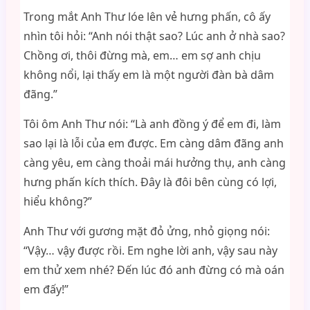
Trong mắt Anh Thư lóe lên vẻ hưng phấn, cô ấy
nhìn tôi hỏi: “Anh nói thật sao? Lúc anh ở nhà sao?
Chồng ơi, thôi đừng mà, em… em sợ anh chịu
không nổi, lại thấy em là một người đàn bà dâm
đãng.”
Tôi ôm Anh Thư nói: “Là anh đồng ý để em đi, làm
sao lại là lỗi của em được. Em càng dâm đãng anh
càng yêu, em càng thoải mái hưởng thụ, anh càng
hưng phấn kích thích. Đây là đôi bên cùng có lợi,
hiểu không?”
Anh Thư với gương mặt đỏ ửng, nhỏ giọng nói:
“Vậy… vậy được rồi. Em nghe lời anh, vậy sau này
em thử xem nhé? Đến lúc đó anh đừng có mà oán
em đấy!”