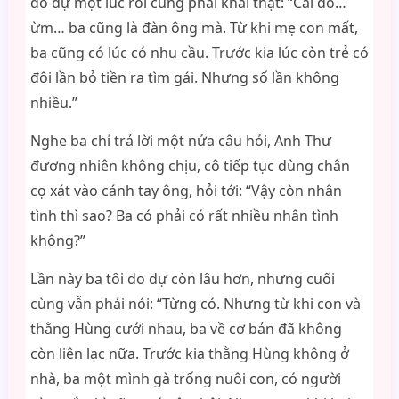
do dự một lúc rồi cũng phải khai thật: “Cái đó…
ừm… ba cũng là đàn ông mà. Từ khi mẹ con mất,
ba cũng có lúc có nhu cầu. Trước kia lúc còn trẻ có
đôi lần bỏ tiền ra tìm gái. Nhưng số lần không
nhiều.”
Nghe ba chỉ trả lời một nửa câu hỏi, Anh Thư
đương nhiên không chịu, cô tiếp tục dùng chân
cọ xát vào cánh tay ông, hỏi tới: “Vậy còn nhân
tình thì sao? Ba có phải có rất nhiều nhân tình
không?”
Lần này ba tôi do dự còn lâu hơn, nhưng cuối
cùng vẫn phải nói: “Từng có. Nhưng từ khi con và
thằng Hùng cưới nhau, ba về cơ bản đã không
còn liên lạc nữa. Trước kia thằng Hùng không ở
nhà, ba một mình gà trống nuôi con, có người