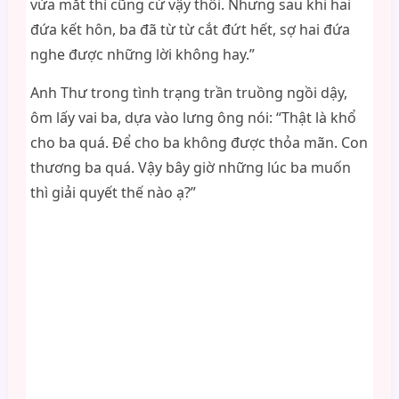
vừa mắt thì cũng cứ vậy thôi. Nhưng sau khi hai
đứa kết hôn, ba đã từ từ cắt đứt hết, sợ hai đứa
nghe được những lời không hay.”
Anh Thư trong tình trạng trần truồng ngồi dậy,
ôm lấy vai ba, dựa vào lưng ông nói: “Thật là khổ
cho ba quá. Để cho ba không được thỏa mãn. Con
thương ba quá. Vậy bây giờ những lúc ba muốn
thì giải quyết thế nào ạ?”