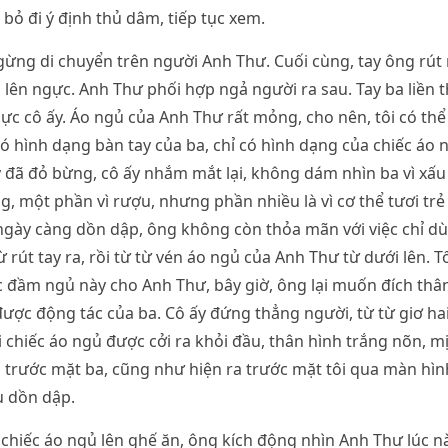
 bỏ đi ý định thủ dâm, tiếp tục xem.
ừng di chuyển trên người Anh Thư. Cuối cùng, tay ông rút 
a lên ngực. Anh Thư phối hợp ngả người ra sau. Tay ba liền t
ực cô ấy. Áo ngủ của Anh Thư rất mỏng, cho nên, tôi có thể 
ó hình dạng bàn tay của ba, chỉ có hình dạng của chiếc áo 
 đã đỏ bừng, cô ấy nhắm mắt lại, không dám nhìn ba vì xấu
, một phần vì rượu, nhưng phần nhiều là vì cơ thể tươi trẻ
ngày càng dồn dập, ông không còn thỏa mãn với việc chỉ dù
 rút tay ra, rồi từ từ vén áo ngủ của Anh Thư từ dưới lên. T
c đầm ngủ này cho Anh Thư, bây giờ, ông lại muốn đích thân
ợc động tác của ba. Cô ấy đứng thẳng người, từ từ giơ hai 
i chiếc áo ngủ được cởi ra khỏi đầu, thân hình trắng nõn, 
 trước mặt ba, cũng như hiện ra trước mặt tôi qua màn hìn
u dồn dập.
 chiếc áo ngủ lên ghế ăn, ông kích động nhìn Anh Thư lúc n