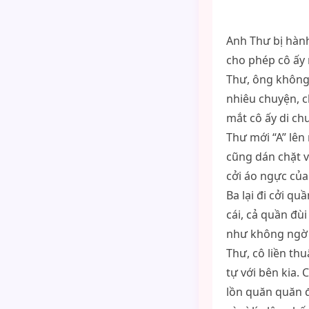
Anh Thư bị hàn
cho phép cô ấy 
Thư, ông không 
nhiêu chuyện, c
mắt cô ấy di ch
Thư mới “A” lên 
cũng dán chặt v
cởi áo ngực của
Ba lại đi cởi q
cái, cả quần đùi
như không ngờ b
Thư, cô liền thu
tự với bên kia.
lồn quăn quăn 