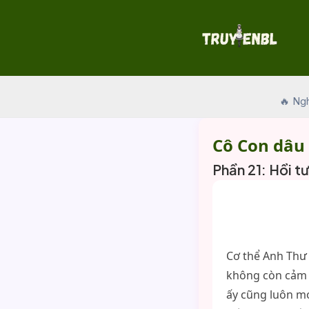
Skip
to
content
🔥 Ng
Cô Con dâu
Phần 21: Hồi t
Cơ thể Anh Thư 
không còn cảm t
ấy cũng luôn mo