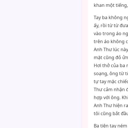
khan một tiếng,
Tay ba không ng
ấy, rồi từ từ đư
vào trong áo ng
trên áo không c
Anh Thư lúc này
mặt cũng đỏ ửng
Hơi thở của ba 
soạng, ông từ từ
tự tay mặc chiế
Thư cảm nhận đư
hợp với ông. Kh
Anh Thư hiện ra
tôi cũng bắt đầ
Ba tiện tay ném