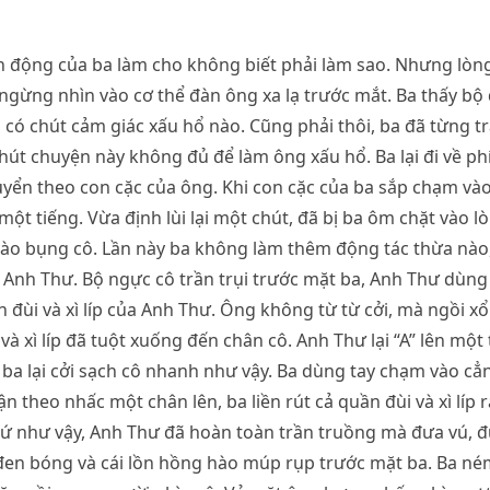
h động của ba làm cho không biết phải làm sao. Nhưng lòn
ngừng nhìn vào cơ thể đàn ông xa lạ trước mắt. Ba thấy bộ
có chút cảm giác xấu hổ nào. Cũng phải thôi, ba đã từng t
hút chuyện này không đủ để làm ông xấu hổ. Ba lại đi về ph
uyển theo con cặc của ông. Khi con cặc của ba sắp chạm và
một tiếng. Vừa định lùi lại một chút, đã bị ba ôm chặt vào l
ào bụng cô. Lần này ba không làm thêm động tác thừa nào,
 Anh Thư. Bộ ngực cô trần trụi trước mặt ba, Anh Thư dùng h
uần đùi và xì líp của Anh Thư. Ông không từ từ cởi, mà ngồi
 và xì líp đã tuột xuống đến chân cô. Anh Thư lại “A” lên mộ
a lại cởi sạch cô nhanh như vậy. Ba dùng tay chạm vào cẳ
ận theo nhấc một chân lên, ba liền rút cả quần đùi và xì líp 
 Cứ như vậy, Anh Thư đã hoàn toàn trần truồng mà đưa vú, 
đen bóng và cái lồn hồng hào múp rụp trước mặt ba. Ba né