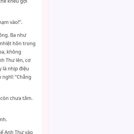
 thể khêu gợi
hạm vào!”.
 ông. Ba như
 nhiệt hôn trong
ba, không
nh Thư lên, cơ
 là nhịp điệu
m nghĩ: “Chẳng
 còn chưa tắm.
inh.
 bế Anh Thư vào