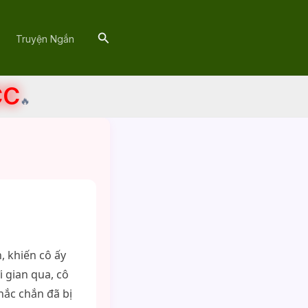
Search
Truyện Ngắn
CC
🔥
, khiến cô ấy
 gian qua, cô
hắc chắn đã bị