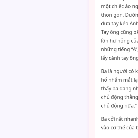
một chiếc áo ng
thon gọn. Đường
đưa tay kéo Anh
Tay ông cũng bắ
lồn hư hỏng của
những tiếng “A”
lấy cánh tay ông
Ba là người có 
hổ nhắm mắt lại
thấy ba đang nh
chủ động thẳng
chủ động nữa.”
Ba cởi rất nhan
vào cơ thể của 