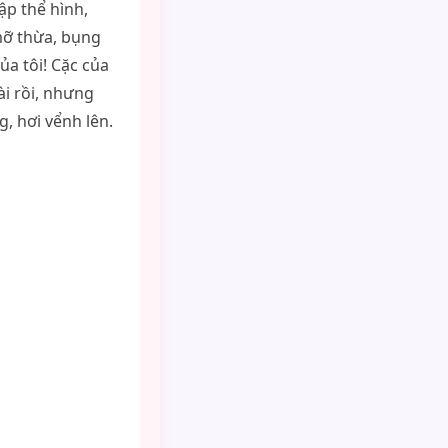
ập thể hình,
mỡ thừa, bụng
ủa tôi! Cặc của
ài rồi, nhưng
, hơi vểnh lên.