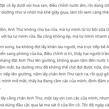
 đặt cô ấy dưới vòi hoa sen, điều chỉnh nước ấm, rồi dùng s
ư dường như vì nhột mà khẽ giãy giụa, làm tôi xem càng 
 lồn, Anh Thư không cho ba rửa, mà tự mình từ từ bôi sữa 
i với ba tự mình rửa. Ba cũng không ép, mà tự mình nhanh
ắm xong, ba không đợi lấy khăn lau người, mà trực tiếp bế A
yển sang phòng của ba, điều chỉnh vị trí, thấy hai người trầ
nhàng đặt Anh Thư lên giường, không quan tâm đến nước t
ắm mắt, ba dường như đã không thể chờ đợi được nữa, ôn
c tiếp lên giường, nắm lấy chân Anh Thư tách ra, rồi quỳ gố
t mình mở mắt, thấy ba đang cầm cặc của mình, định đâm và
.
 lấy cẳng chân Anh Thư, một tay vịn con cặc của mình, nh
à dùng đầu cặc qua lại ma sát ở cửa lồn cô. Tốc độ ngày c