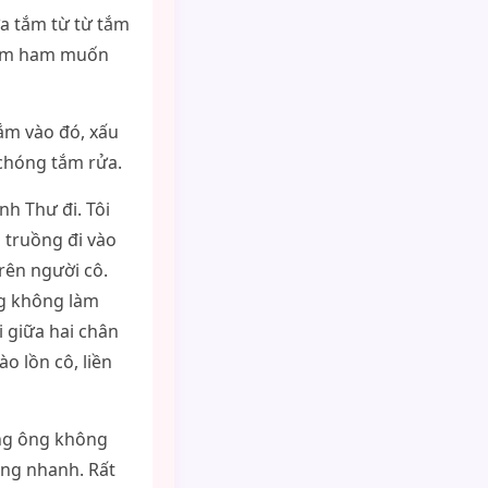
ữa tắm từ từ tắm
thêm ham muốn
tắm vào đó, xấu
 chóng tắm rửa.
nh Thư đi. Tôi
n truồng đi vào
rên người cô.
g không làm
i giữa hai chân
o lồn cô, liền
ưng ông không
àng nhanh. Rất