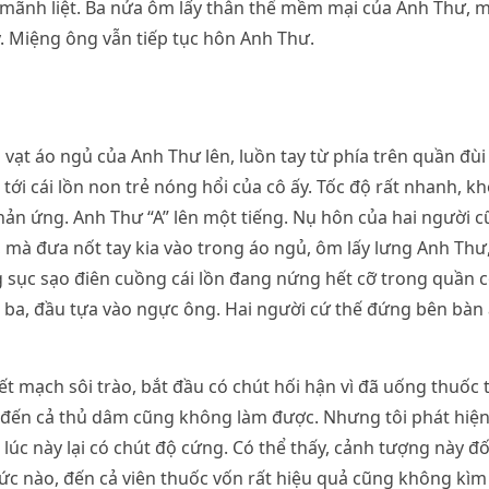
t mãnh liệt. Ba nửa ôm lấy thân thể mềm mại của Anh Thư, m
 Miệng ông vẫn tiếp tục hôn Anh Thư.
n vạt áo ngủ của Anh Thư lên, luồn tay từ phía trên quần đù
p tới cái lồn non trẻ nóng hổi của cô ấy. Tốc độ rất nhanh, 
hản ứng. Anh Thư “A” lên một tiếng. Nụ hôn của hai người c
mà đưa nốt tay kia vào trong áo ngủ, ôm lấy lưng Anh Thư,
g sục sạo điên cuồng cái lồn đang nứng hết cỡ trong quần c
 ba, đầu tựa vào ngực ông. Hai người cứ thế đứng bên bàn 
t mạch sôi trào, bắt đầu có chút hối hận vì đã uống thuốc tố
 đến cả thủ dâm cũng không làm được. Nhưng tôi phát hiện
úc này lại có chút độ cứng. Có thể thấy, cảnh tượng này đối 
ức nào, đến cả viên thuốc vốn rất hiệu quả cũng không kìm 