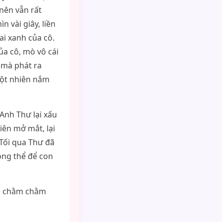
nên vẫn rất
 vài giây, liền
ai xanh của cô.
ủa cô, mò vô cái
 mà phát ra
đột nhiên nắm
 Anh Thư lại xấu
iên mở mắt, lại
“Tối qua Thư đã
ông thể để con
ìn chằm chằm