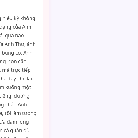
g hiếu kỳ không
 dạng của Anh
rải qua bao
ía Anh Thư, ánh
o bụng cô, Anh
òng, con cặc
 mà trực tiếp
ai tay che lại.
 xổm xuống một
t tiếng, dường
ng chân Anh
ra, rồi làm tương
đưa đám lông
m cả quần đùi