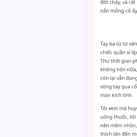
đốt cháy, và rấ
nắn mông cô ấy.
Tay ba từ từ vé
chiếc quần xì lí
Thư thời gian p
không hôn nữa, 
còn lại vẫn đan
vòng tay qua cổ
màn kích tình.
Tôi xem mà huyế
uống thuốc, tôi
nên mềm nhũn, l
thích lớn đến m