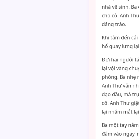
nhà vệ sinh. Ba
cho cô. Anh Th
dâng trào.
Khi tắm đến cái
hổ quay lưng lạ
Đợi hai người t
lại vội vàng chu
phòng. Ba nhẹ 
Anh Thư vẫn nh
dạo đầu, mà trự
cô. Anh Thư giậ
lại nhắm mắt lại
Ba một tay nắm
đâm vào ngay, m