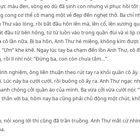
ực màu đen, vòng eo dù đã sinh con nhưng vì phục hồi tốt 
 cong cơ thể cô mang một vẻ đẹp đến nghẹt thở. Ba chỉ nhìn
 Thư vào lòng, rồi bắt đầu hôn lên má, lên cổ, lên xương qu
t đầu từ bên hông, từ từ luồn vào trong quần đùi và xì líp c
 cô lần nữa. Bị ba hôn, Anh Thư hé miệng, không kìm được
, “Ưm” khe khẽ. Ngay lúc tay ba chạm đến lồn Anh Thư, cô 
, rồi lí nhí nói: “Đừng ba, con còn chưa tắm…”.
kinh nghiệm, ông liền thuận theo rút tay ra khỏi quần cô ấy.
. Lúc này ba cười cười, rồi buông cô ấy ra. Anh Thư ngạc nh
anh chóng cởi quần áo của mình. Ba vừa cởi vừa cười nói: 
 thắn với ba, hôm nay ba cũng phải chủ động một chút, kh
h, nói xong lời thì cũng đã trần truồng. Anh Thư mắt cứ nh
ba.