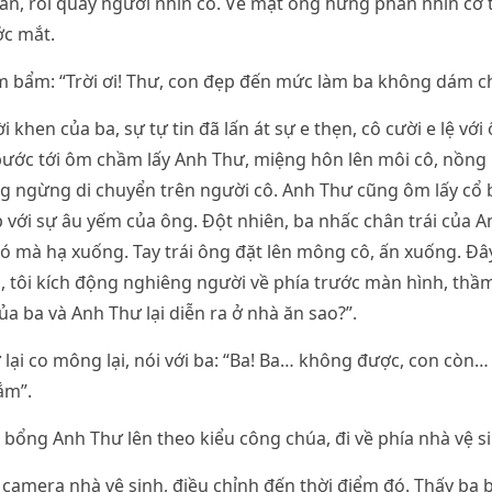
hế ăn, rồi quay người nhìn cô. Vẻ mặt ông hưng phấn nhìn cơ
ớc mắt.
m bẩm: “Trời ơi! Thư, con đẹp đến mức làm ba không dám c
 khen của ba, sự tự tin đã lấn át sự e thẹn, cô cười e lệ với
 bước tới ôm chầm lấy Anh Thư, miệng hôn lên môi cô, nồng
ng ngừng di chuyển trên người cô. Anh Thư cũng ôm lấy cổ 
với sự âu yếm của ông. Đột nhiên, ba nhấc chân trái của A
ó mà hạ xuống. Tay trái ông đặt lên mông cô, ấn xuống. Đây
, tôi kích động nghiêng người về phía trước màn hình, thầ
của ba và Anh Thư lại diễn ra ở nhà ăn sao?”.
ại co mông lại, nói với ba: “Ba! Ba… không được, con còn…
ắm”.
ế bổng Anh Thư lên theo kiểu công chúa, đi về phía nhà vệ s
 camera nhà vệ sinh, điều chỉnh đến thời điểm đó. Thấy ba