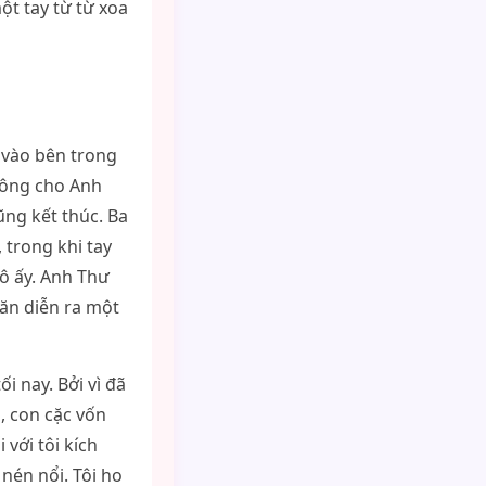
ột tay từ từ xoa
i vào bên trong
không cho Anh
ũng kết thúc. Ba
 trong khi tay
ô ấy. Anh Thư
ăn diễn ra một
i nay. Bởi vì đã
, con cặc vốn
với tôi kích
nén nổi. Tôi ho