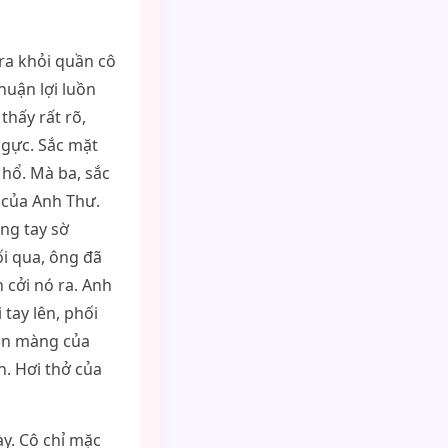
ra khỏi quần cô
huận lợi luồn
thấy rất rõ,
ngực. Sắc mặt
 hổ. Mà ba, sắc
 của Anh Thư.
ng tay sờ
ối qua, ông đã
 cởi nó ra. Anh
tay lên, phối
mịn màng của
h. Hơi thở của
ày. Cô chỉ mặc