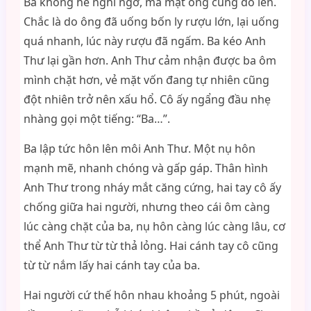
Ba không hề nghi ngờ, mà mặt ông cũng đỏ lên.
Chắc là do ông đã uống bốn ly rượu lớn, lại uống
quá nhanh, lúc này rượu đã ngấm. Ba kéo Anh
Thư lại gần hơn. Anh Thư cảm nhận được ba ôm
mình chặt hơn, vẻ mặt vốn đang tự nhiên cũng
đột nhiên trở nên xấu hổ. Cô ấy ngẩng đầu nhẹ
nhàng gọi một tiếng: “Ba…”.
Ba lập tức hôn lên môi Anh Thư. Một nụ hôn
mạnh mẽ, nhanh chóng và gấp gáp. Thân hình
Anh Thư trong nháy mắt căng cứng, hai tay cô ấy
chống giữa hai người, nhưng theo cái ôm càng
lúc càng chặt của ba, nụ hôn càng lúc càng lâu, cơ
thể Anh Thư từ từ thả lỏng. Hai cánh tay cô cũng
từ từ nắm lấy hai cánh tay của ba.
Hai người cứ thế hôn nhau khoảng 5 phút, ngoài