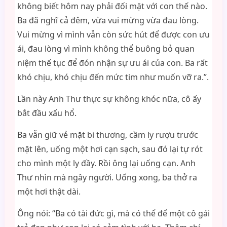
không biết hôm nay phải đối mặt với con thế nào.
Ba đã nghĩ cả đêm, vừa vui mừng vừa đau lòng.
Vui mừng vì mình vẫn còn sức hút để được con ưu
ái, đau lòng vì mình không thể buông bỏ quan
niệm thế tục để đón nhận sự ưu ái của con. Ba rất
khó chịu, khó chịu đến mức tim như muốn vỡ ra.”.
Lần này Anh Thư thực sự không khóc nữa, cô ấy
bắt đầu xấu hổ.
Ba vẫn giữ vẻ mặt bi thương, cầm ly rượu trước
mặt lên, uống một hơi cạn sạch, sau đó lại tự rót
cho mình một ly đầy. Rồi ông lại uống cạn. Anh
Thư nhìn mà ngây người. Uống xong, ba thở ra
một hơi thật dài.
Ông nói: “Ba có tài đức gì, mà có thể để một cô gái