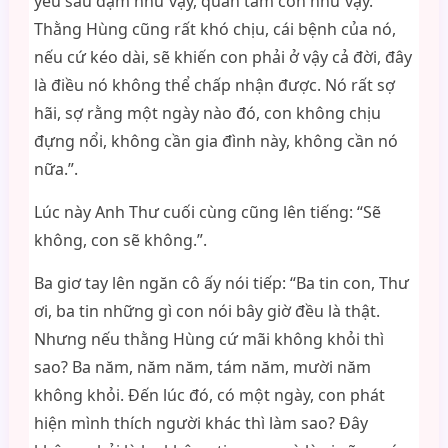
yêu sâu đậm như vậy, quan tâm con như vậy.
Thằng Hùng cũng rất khó chịu, cái bệnh của nó,
nếu cứ kéo dài, sẽ khiến con phải ở vậy cả đời, đây
là điều nó không thể chấp nhận được. Nó rất sợ
hãi, sợ rằng một ngày nào đó, con không chịu
đựng nổi, không cần gia đình này, không cần nó
nữa.”.
Lúc này Anh Thư cuối cùng cũng lên tiếng: “Sẽ
không, con sẽ không.”.
Ba giơ tay lên ngăn cô ấy nói tiếp: “Ba tin con, Thư
ơi, ba tin những gì con nói bây giờ đều là thật.
Nhưng nếu thằng Hùng cứ mãi không khỏi thì
sao? Ba năm, năm năm, tám năm, mười năm
không khỏi. Đến lúc đó, có một ngày, con phát
hiện mình thích người khác thì làm sao? Đây