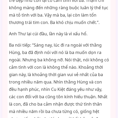
trẻ đẹp như con lại có cảm tình với ba. Thậm chí
không màng đến những ràng buộc luân lý thế tục
mà tỏ tình với ba. Vậy mà ba, lại còn làm tổn
thương trái tim con. Ba khó chịu muốn chết.”.
Anh Thư lại cúi đầu, lần này là vì xấu hổ.
Ba nói tiếp: “Sáng nay, lúc đi ra ngoài với thằng
Hùng, ba đã định nói với nó là ba muốn dọn ra
ngoài. Nhưng ba không nỡ. Nói thật, nói không có
cảm tình với con là không thể nào. Khoảng thời
gian này, là khoảng thời gian vui vẻ nhất của ba
trong nhiều năm qua. Nhìn thằng Hùng và con
đều hạnh phúc, nhìn Cu Kiệt đáng yêu như vậy,
các con đối với ba cũng tôn kính hiếu thuận. Nhất
là con, đã cho ba cảm nhận được thứ tình thân
mà nhiều năm rồi ba chưa từng có, giống hệt