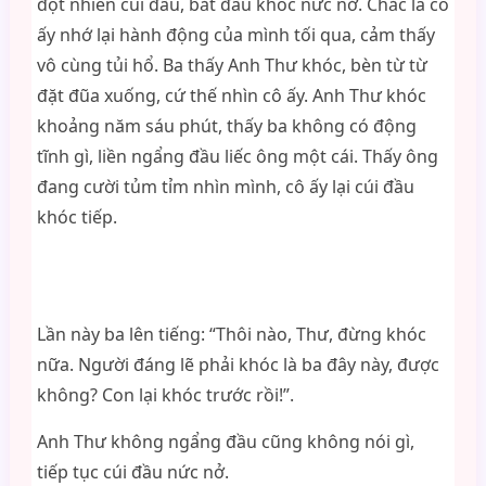
đột nhiên cúi đầu, bắt đầu khóc nức nở. Chắc là cô
ấy nhớ lại hành động của mình tối qua, cảm thấy
vô cùng tủi hổ. Ba thấy Anh Thư khóc, bèn từ từ
đặt đũa xuống, cứ thế nhìn cô ấy. Anh Thư khóc
khoảng năm sáu phút, thấy ba không có động
tĩnh gì, liền ngẩng đầu liếc ông một cái. Thấy ông
đang cười tủm tỉm nhìn mình, cô ấy lại cúi đầu
khóc tiếp.
Lần này ba lên tiếng: “Thôi nào, Thư, đừng khóc
nữa. Người đáng lẽ phải khóc là ba đây này, được
không? Con lại khóc trước rồi!”.
Anh Thư không ngẩng đầu cũng không nói gì,
tiếp tục cúi đầu nức nở.