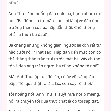
nữa.”.
Anh Thư cũng ngẩng đầu nhìn ba, hạnh phúc cười
nói: “Ba đừng có tự mãn, con chỉ là bị vẻ đàn ông
trưởng thành của ba hấp dẫn thôi. Chứ không
phải là thích ba đâu!”.
Ba chẳng những không giận, ngược lại còn rất tự
hào cười nói: “Thật sao? Hấp dẫn đến mức con có
thể thẳng thắn trần trụi trước mặt ba! Vậy chứng
tỏ vẻ đàn ông trên người ba cũng không tệ nhỉ!”.
Mặt Anh Thư lập tức đỏ lên, cô ấy vội vàng lắp
bắp: “Tối qua thật ra là… là… con say rồi thôi.”.
Tôi hoảng hốt, Anh Thư lại suýt nữa nói lỡ miệng,
nói ra chuyện tối qua thực chất là do tôi sắp đặt.