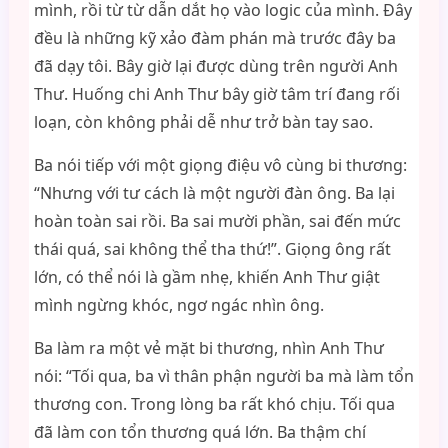
mình, rồi từ từ dẫn dắt họ vào logic của mình. Đây
đều là những kỹ xảo đàm phán mà trước đây ba
đã dạy tôi. Bây giờ lại được dùng trên người Anh
Thư. Huống chi Anh Thư bây giờ tâm trí đang rối
loạn, còn không phải dễ như trở bàn tay sao.
Ba nói tiếp với một giọng điệu vô cùng bi thương:
“Nhưng với tư cách là một người đàn ông. Ba lại
hoàn toàn sai rồi. Ba sai mười phần, sai đến mức
thái quá, sai không thể tha thứ!”. Giọng ông rất
lớn, có thể nói là gầm nhẹ, khiến Anh Thư giật
mình ngừng khóc, ngơ ngác nhìn ông.
Ba làm ra một vẻ mặt bi thương, nhìn Anh Thư
nói: “Tối qua, ba vì thân phận người ba mà làm tổn
thương con. Trong lòng ba rất khó chịu. Tối qua
đã làm con tổn thương quá lớn. Ba thậm chí