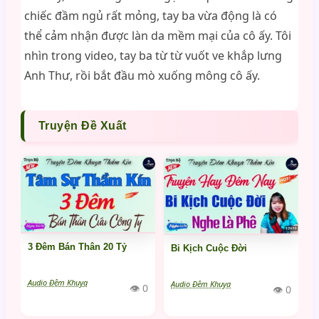
chiếc đầm ngủ rất mỏng, tay ba vừa động là có
thể cảm nhận được làn da mềm mại của cô ấy. Tôi
nhìn trong video, tay ba từ từ vuốt ve khắp lưng
Anh Thư, rồi bắt đầu mò xuống mông cô ấy.
Truyện Đề Xuất
3 Đêm Bán Thân 20 Tỷ
Bi Kịch Cuộc Đời
Audio Đêm Khuya
Audio Đêm Khuya
👁 0
👁 0