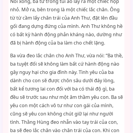
Nói xong, ba từ trong túi áo lấy ra một chiếc hộp
nhỏ. Mở ra, bên trong là một chiếc lắc chân. Ông
từ từ cầm lấy chân trái của Anh Thư, đặt lên đầu
gối đang dựng đứng của mình. Anh Thư không hề
có bất kỳ hành động phản kháng nào, dường như
đã bị hành động của ba làm cho chết lặng.
Ba vừa đeo lắc chân cho Anh Thư, vừa nói: “Ba thề,
ba tuyệt đối sẽ không làm bất cứ hành động nào
gây nguy hại cho gia đình này. Tình yêu của ba
dành cho con sẽ được chôn sâu dưới đáy lòng,
bất kể tương lai con đối với ba có thái độ gì, ba
đều sẽ trước sau như một âm thầm yêu con. Ba sẽ
yêu con một cách vô tư như con gái của mình,
cũng sẽ yêu con không chút giữ lại như người
tình. Thằng Hùng đeo nhẫn vào tay trái của con,
ba sẽ đeo lắc chân vào chân trái của con. Khi con