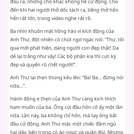
đầu ra, những chỗ khác không hề cử động. Cho
đến khi hai người thở dốc tách ra, tiếng thở hổn
hển rất lớn, trong video nghe rất rõ.
Ba nhìn khuôn mặt hồng hào vì kích động của
Anh Thư, đột nhiên có chút ngơ ngác nói: “Thư, tối
qua mới phát hiện, dáng người con đẹp thật! Da
dẻ lại trắng như vậy! Các bộ phận kia thì cực kỳ
đẹp và quyến rũ chết người!”.
Anh Thư lại thẹn thùng kêu lên: “Ba! Ba… đừng nói
nữa…”.
Hành động e thẹn của Anh Thư càng kích thích
ham muốn của ba. Ông cúi đầu hôn cô ấy một lần
nữa. Lần này, ba không chỉ hôn, mà tay ông bắt
đầu cử động. Anh Thư mặc một chiếc đầm ngủ
hai dây, bên trong có áo ngực và quần đùi. Nhưng