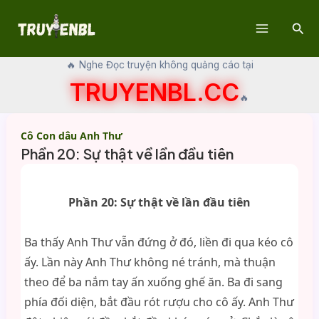
Skip
Sear
to
Main
content
🔥 Nghe Đọc truyện không quảng cáo tại
Menu
TRUYENBL.CC
🔥
Cô Con dâu Anh Thư
Phần 20: Sự thật về lần đầu tiên
Phần 20: Sự thật về lần đầu tiên
Ba thấy Anh Thư vẫn đứng ở đó, liền đi qua kéo cô
ấy. Lần này Anh Thư không né tránh, mà thuận
theo để ba nắm tay ấn xuống ghế ăn. Ba đi sang
phía đối diện, bắt đầu rót rượu cho cô ấy. Anh Thư