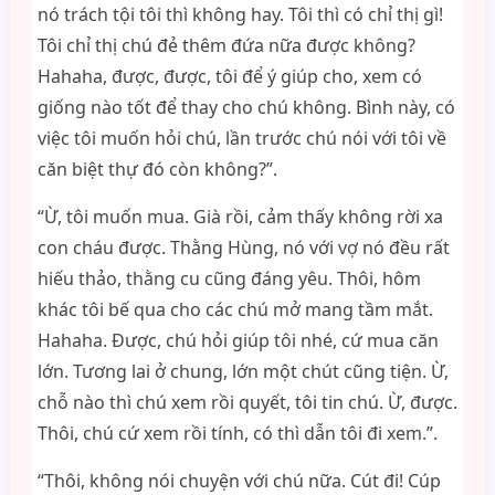
nó trách tội tôi thì không hay. Tôi thì có chỉ thị gì!
Tôi chỉ thị chú đẻ thêm đứa nữa được không?
Hahaha, được, được, tôi để ý giúp cho, xem có
giống nào tốt để thay cho chú không. Bình này, có
việc tôi muốn hỏi chú, lần trước chú nói với tôi về
căn biệt thự đó còn không?”.
“Ừ, tôi muốn mua. Già rồi, cảm thấy không rời xa
con cháu được. Thằng Hùng, nó với vợ nó đều rất
hiếu thảo, thằng cu cũng đáng yêu. Thôi, hôm
khác tôi bế qua cho các chú mở mang tầm mắt.
Hahaha. Được, chú hỏi giúp tôi nhé, cứ mua căn
lớn. Tương lai ở chung, lớn một chút cũng tiện. Ừ,
chỗ nào thì chú xem rồi quyết, tôi tin chú. Ừ, được.
Thôi, chú cứ xem rồi tính, có thì dẫn tôi đi xem.”.
“Thôi, không nói chuyện với chú nữa. Cút đi! Cúp