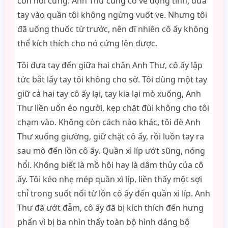
còn hơi cứng. Anh Thư cũng có vẻ động tình, đưa
tay vào quần tôi không ngừng vuốt ve. Nhưng tôi
đã uống thuốc từ trước, nên dĩ nhiên cô ấy không
thể kích thích cho nó cứng lên được.
Tôi đưa tay đến giữa hai chân Anh Thư, cô ấy lập
tức bắt lấy tay tôi không cho sờ. Tôi dùng một tay
giữ cả hai tay cô ấy lại, tay kia lại mò xuống, Anh
Thư liền uốn éo người, kẹp chặt đùi không cho tôi
chạm vào. Không còn cách nào khác, tôi đè Anh
Thư xuống giường, giữ chặt cô ấy, rồi luồn tay ra
sau mò đến lồn cô ấy. Quần xì líp ướt sũng, nóng
hổi. Không biết là mồ hôi hay là dâm thủy của cô
ấy. Tôi kéo nhẹ mép quần xì líp, liền thấy một sợi
chỉ trong suốt nối từ lồn cô ấy đến quần xì líp. Anh
Thư đã ướt đẫm, cô ấy đã bị kích thích đến hưng
phấn vì bị ba nhìn thấy toàn bộ hình dáng bộ