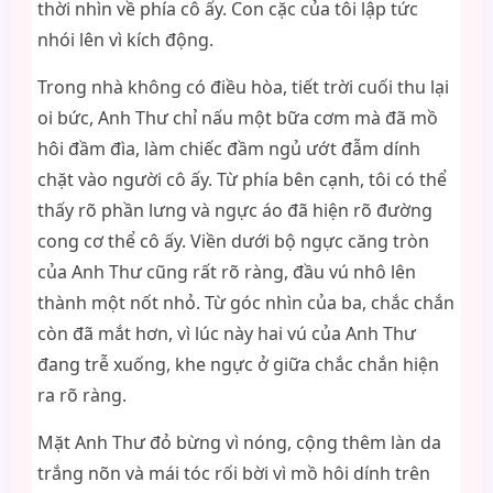
thời nhìn về phía cô ấy. Con cặc của tôi lập tức
nhói lên vì kích động.
Trong nhà không có điều hòa, tiết trời cuối thu lại
oi bức, Anh Thư chỉ nấu một bữa cơm mà đã mồ
hôi đầm đìa, làm chiếc đầm ngủ ướt đẫm dính
chặt vào người cô ấy. Từ phía bên cạnh, tôi có thể
thấy rõ phần lưng và ngực áo đã hiện rõ đường
cong cơ thể cô ấy. Viền dưới bộ ngực căng tròn
của Anh Thư cũng rất rõ ràng, đầu vú nhô lên
thành một nốt nhỏ. Từ góc nhìn của ba, chắc chắn
còn đã mắt hơn, vì lúc này hai vú của Anh Thư
đang trễ xuống, khe ngực ở giữa chắc chắn hiện
ra rõ ràng.
Mặt Anh Thư đỏ bừng vì nóng, cộng thêm làn da
trắng nõn và mái tóc rối bời vì mồ hôi dính trên