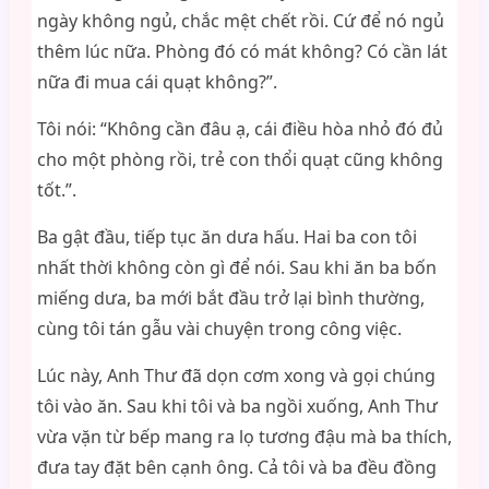
ngày không ngủ, chắc mệt chết rồi. Cứ để nó ngủ
thêm lúc nữa. Phòng đó có mát không? Có cần lát
nữa đi mua cái quạt không?”.
Tôi nói: “Không cần đâu ạ, cái điều hòa nhỏ đó đủ
cho một phòng rồi, trẻ con thổi quạt cũng không
tốt.”.
Ba gật đầu, tiếp tục ăn dưa hấu. Hai ba con tôi
nhất thời không còn gì để nói. Sau khi ăn ba bốn
miếng dưa, ba mới bắt đầu trở lại bình thường,
cùng tôi tán gẫu vài chuyện trong công việc.
Lúc này, Anh Thư đã dọn cơm xong và gọi chúng
tôi vào ăn. Sau khi tôi và ba ngồi xuống, Anh Thư
vừa vặn từ bếp mang ra lọ tương đậu mà ba thích,
đưa tay đặt bên cạnh ông. Cả tôi và ba đều đồng