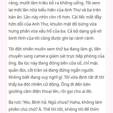
ràng, mười lăm triệu bỏ ra không uổng. Tôi xem
lại một lần nữa biểu hiện của Anh Thư và ba trên
bàn ăn. Lần này nhìn còn rõ hơn. Cái liếc mắt đầy
hờn dỗi của Anh Thư, khuôn mặt đỏ bừng vừa
hưng phấn vừa xấu hổ của ba. Cả bộ dạng giả vờ
bình tĩnh của tôi cũng được ghi lại rành rành.
Tôi đột nhiên muốn xem thử ba đang làm gì, liền
chuyển sang camera giám sát trực tiếp phòng của
ông. Ba lúc này đang đứng bên cửa sổ, chỉ mặc
quần đùi, cởi trần và đang đứng ngẩn người.
Không biết đang suy nghĩ gì. Tôi vừa định tắt đi thì
thấy ba đột nhiên cử động. Ông đi đến bên
giường cầm điện thoại lên, rồi gọi cho ai đó.
Ba nói: “Alo, Bình hả. Ngủ chưa? Haha, không làm
phiền chú chứ? À. Thế thì tốt, không thì để thím