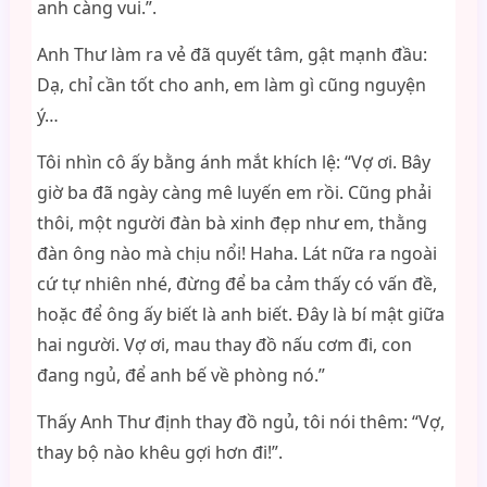
anh càng vui.”.
Anh Thư làm ra vẻ đã quyết tâm, gật mạnh đầu:
Dạ, chỉ cần tốt cho anh, em làm gì cũng nguyện
ý…
Tôi nhìn cô ấy bằng ánh mắt khích lệ: “Vợ ơi. Bây
giờ ba đã ngày càng mê luyến em rồi. Cũng phải
thôi, một người đàn bà xinh đẹp như em, thằng
đàn ông nào mà chịu nổi! Haha. Lát nữa ra ngoài
cứ tự nhiên nhé, đừng để ba cảm thấy có vấn đề,
hoặc để ông ấy biết là anh biết. Đây là bí mật giữa
hai người. Vợ ơi, mau thay đồ nấu cơm đi, con
đang ngủ, để anh bế về phòng nó.”
Thấy Anh Thư định thay đồ ngủ, tôi nói thêm: “Vợ,
thay bộ nào khêu gợi hơn đi!”.