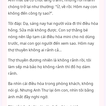
Ánh mắt ba có chút lảng tránh, nhưng rồi nhanh
chóng trở lại như thường: “Ừ, về rồi. Hôm nay con
không đến công ty sao?”.
Tôi đáp: Dạ, sáng nay hai người vừa đi thì điều hòa
hỏng. Sửa mãi không được. Con sợ thằng bé
nóng nên lắp tạm cái điều hòa mini cho nó dùng
trước, mai con gọi người đến xem sao. Hôm nay
thợ thuyền không ai rảnh cả…
Thợ thuyền đương nhiên là không rảnh rồi, tôi
làm sếp mà bảo họ không rảnh thì đố họ dám
rảnh.
Ba nhìn cái điều hòa trong phòng khách, không
nói gì. Nhưng Anh Thư lại ôm con, nhìn tôi bằng
ánh mắt đầy nghi ngờ.