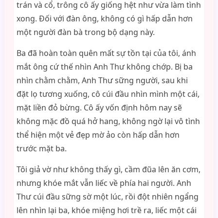
trán và cổ, trông cô ấy giống hệt như vừa làm tình
xong. Đối với đàn ông, không có gì hấp dẫn hơn
một người đàn bà trong bộ dạng này.
Ba đã hoàn toàn quên mất sự tồn tại của tôi, ánh
mắt ông cứ thế nhìn Anh Thư không chớp. Bị ba
nhìn chằm chằm, Anh Thư sững người, sau khi
đặt lọ tương xuống, cô cúi đầu nhìn mình một cái,
mặt liền đỏ bừng. Cô ấy vốn định hôm nay sẽ
không mặc đồ quá hở hang, không ngờ lại vô tình
thể hiện một vẻ đẹp mờ ảo còn hấp dẫn hơn
trước mặt ba.
Tôi giả vờ như không thấy gì, cầm đũa lên ăn cơm,
nhưng khóe mắt vẫn liếc về phía hai người. Anh
Thư cúi đầu sững sờ một lúc, rồi đột nhiên ngẩng
lên nhìn lại ba, khóe miệng hơi trề ra, liếc một cái