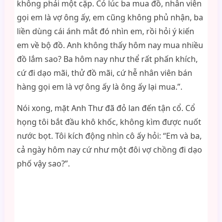
không phải một cặp. Có lúc ba mua đồ, nhân viên
gọi em là vợ ông ấy, em cũng không phủ nhận, ba
liền dùng cái ánh mắt đó nhìn em, rồi hỏi ý kiến
em về bộ đồ. Anh không thấy hôm nay mua nhiều
đồ lắm sao? Ba hôm nay như thể rất phấn khích,
cứ đi dạo mãi, thử đồ mãi, cứ hễ nhân viên bán
hàng gọi em là vợ ông ấy là ông ấy lại mua.”.
Nói xong, mặt Anh Thư đã đỏ lan đến tận cổ. Cổ
họng tôi bắt đầu khô khốc, không kìm được nuốt
nước bọt. Tôi kích động nhìn cô ấy hỏi: “Em và ba,
cả ngày hôm nay cứ như một đôi vợ chồng đi dạo
phố vậy sao?”.