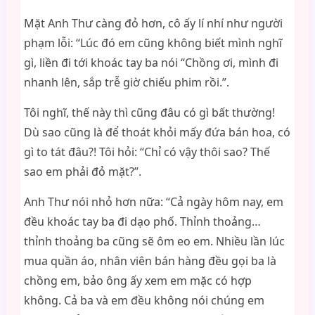
Mặt Anh Thư càng đỏ hơn, cô ấy lí nhí như người
phạm lỗi: “Lúc đó em cũng không biết mình nghĩ
gì, liền đi tới khoác tay ba nói “Chồng ơi, mình đi
nhanh lên, sắp trễ giờ chiếu phim rồi.”.
Tôi nghĩ, thế này thì cũng đâu có gì bất thường!
Dù sao cũng là để thoát khỏi mấy đứa bán hoa, có
gì to tát đâu?! Tôi hỏi: “Chỉ có vậy thôi sao? Thế
sao em phải đỏ mặt?”.
Anh Thư nói nhỏ hơn nữa: “Cả ngày hôm nay, em
đều khoác tay ba đi dạo phố. Thỉnh thoảng…
thỉnh thoảng ba cũng sẽ ôm eo em. Nhiều lần lúc
mua quần áo, nhân viên bán hàng đều gọi ba là
chồng em, bảo ông ấy xem em mặc có hợp
không. Cả ba và em đều không nói chúng em