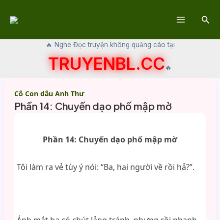
Skip
Sear
to
Main
content
🔥 Nghe Đọc truyện không quảng cáo tại
Menu
TRUYENBL.CC
🔥
Cô Con dâu Anh Thư
Phần 14: Chuyến dạo phố mập mờ
Phần 14: Chuyến dạo phố mập mờ
Tôi làm ra vẻ tùy ý nói: “Ba, hai người về rồi hả?”.