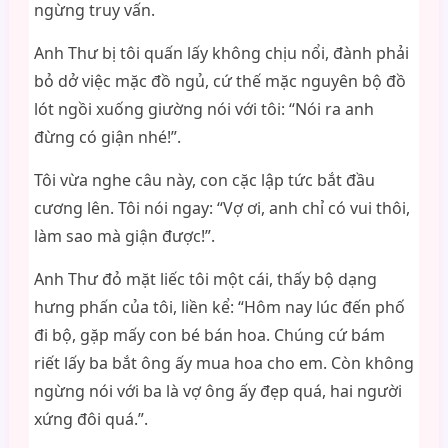
ngừng truy vấn.
Anh Thư bị tôi quấn lấy không chịu nổi, đành phải
bỏ dở việc mặc đồ ngủ, cứ thế mặc nguyên bộ đồ
lót ngồi xuống giường nói với tôi: “Nói ra anh
đừng có giận nhé!”.
Tôi vừa nghe câu này, con cặc lập tức bắt đầu
cương lên. Tôi nói ngay: “Vợ ơi, anh chỉ có vui thôi,
làm sao mà giận được!”.
Anh Thư đỏ mặt liếc tôi một cái, thấy bộ dạng
hưng phấn của tôi, liền kể: “Hôm nay lúc đến phố
đi bộ, gặp mấy con bé bán hoa. Chúng cứ bám
riết lấy ba bắt ông ấy mua hoa cho em. Còn không
ngừng nói với ba là vợ ông ấy đẹp quá, hai người
xứng đôi quá.”.