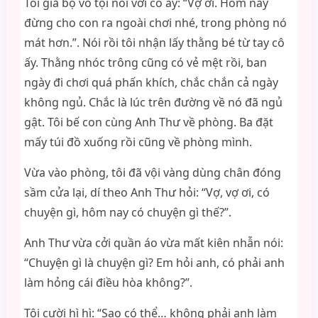
Tôi giả bộ vô tội nói với cô ấy: “Vợ ơi. Hôm nay
đừng cho con ra ngoài chơi nhé, trong phòng nó
mát hơn.”. Nói rồi tôi nhận lấy thằng bé từ tay cô
ấy. Thằng nhóc trông cũng có vẻ mệt rồi, ban
ngày đi chơi quá phấn khích, chắc chắn cả ngày
không ngủ. Chắc là lúc trên đường về nó đã ngủ
gật. Tôi bế con cùng Anh Thư về phòng. Ba đặt
mấy túi đồ xuống rồi cũng về phòng mình.
Vừa vào phòng, tôi đã vội vàng dùng chân đóng
sầm cửa lại, dí theo Anh Thư hỏi: “Vợ, vợ ơi, có
chuyện gì, hôm nay có chuyện gì thế?”.
Anh Thư vừa cởi quần áo vừa mất kiên nhẫn nói:
“Chuyện gì là chuyện gì? Em hỏi anh, có phải anh
làm hỏng cái điều hòa không?”.
Tôi cười hì hì: “Sao có thể… không phải anh làm