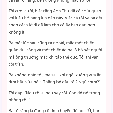
và rất rõ ràng, bên trong không mặc áo lót.
Tôi cười cười, biết rằng Anh Thư đã có chút quen
với kiểu hở hang kín đáo này. Việc cả tôi và ba đều
chọn cách lờ đi đã làm cho cô ấy bạo dạn hơn
không ít.
Ba một lúc sau cũng ra ngoài, mặc một chiếc
quần đùi rộng và một chiếc áo ba lỗ bó sát người
mà ông thường mặc khi tập thể dục. Tôi thì vẫn
cởi trần.
Ba không nhìn tôi, mà sau khi ngồi xuống vừa ăn
dưa hấu vừa hỏi: “Thằng bé đâu rồi? Ngủ chưa?”.
Tôi đáp: “Ngủ rồi ạ, ngủ say rồi. Con để nó trong
phòng rồi.”.
Ba rõ ràng là đang cố tìm chuyện để nói: “Ừ, ban