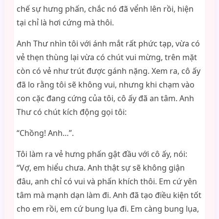
chế sự hưng phấn, chắc nó đã vểnh lên rồi, hiện
tại chỉ là hơi cứng mà thôi.
Anh Thư nhìn tôi với ánh mắt rất phức tạp, vừa có
vẻ thẹn thùng lại vừa có chút vui mừng, trên mặt
còn có vẻ như trút được gánh nặng. Xem ra, cô ấy
đã lo rằng tôi sẽ không vui, nhưng khi chạm vào
con cặc đang cứng của tôi, cô ấy đã an tâm. Anh
Thư có chút kích động gọi tôi:
“Chồng! Anh…”.
Tôi làm ra vẻ hưng phấn gật đầu với cô ấy, nói:
“Vợ, em hiểu chưa. Anh thật sự sẽ không giận
đâu, anh chỉ có vui và phấn khích thôi. Em cứ yên
tâm mà mạnh dạn làm đi. Anh đã tạo điều kiện tốt
cho em rồi, em cứ bung lụa đi. Em càng bung lụa,