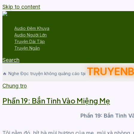
Skip to content
Audio Đêm Khuya
Audio Người Lớn
Truyện Dài Tập
Truyện Ngắn
Search
TRUYENB
🔥 Nghe Đọc truyện không quảng cáo tại
Chung trọ
Phần 19: Bắn Tinh Vào Miệng Mẹ
Phần 19: Bắn Tinh 
Tôi nằm đó, hít hà mùi hương của mẹ, mùi xà phòng,