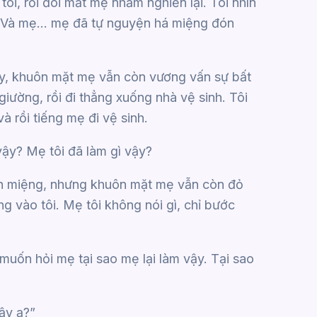
 tôi, rồi đôi mắt mẹ nhắm nghiền lại. Tôi nhìn
ẹ. Và mẹ… mẹ đã tự nguyện há miệng đón
dậy, khuôn mặt mẹ vẫn còn vương vấn sự bất
giường, rồi đi thẳng xuống nhà vệ sinh. Tôi
à rồi tiếng mẹ đi vệ sinh.
vậy? Mẹ tôi đã làm gì vậy?
sạch miệng, nhưng khuôn mặt mẹ vẫn còn đỏ
g vào tôi. Mẹ tôi không nói gì, chỉ bước
 muốn hỏi mẹ tại sao mẹ lại làm vậy. Tại sao
ậy ạ?”