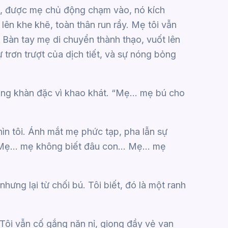
o, được mẹ chủ động chạm vào, nó kích
 lên khe khẽ, toàn thân run rẩy. Mẹ tôi vẫn
Bàn tay mẹ di chuyển thành thạo, vuốt lên
trơn trượt của dịch tiết, và sự nóng bỏng
ọng khàn đặc vì khao khát. “Mẹ… mẹ bú cho
ìn tôi. Ánh mắt mẹ phức tạp, pha lẫn sự
u. “Mẹ… mẹ không biết đâu con… Mẹ… mẹ
ưng lại từ chối bú. Tôi biết, đó là một ranh
i vẫn cố gắng năn nỉ, giọng đầy vẻ van