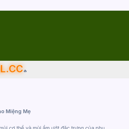
L.CC
🔥
Vào Miệng Mẹ
 mùi cơ thể và mùi ẩm ướt đặc trưng của phụ