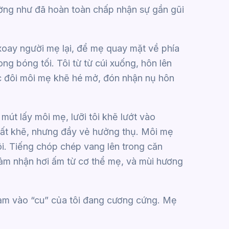
ờng như đã hoàn toàn chấp nhận sự gần gũi
xoay người mẹ lại, để mẹ quay mặt về phía
g bóng tối. Tôi từ từ cúi xuống, hôn lên
c đôi môi mẹ khẽ hé mở, đón nhận nụ hôn
mút lấy môi mẹ, lưỡi tôi khẽ lướt vào
 rất khẽ, nhưng đầy vẻ hưởng thụ. Môi mẹ
ôi. Tiếng chóp chép vang lên trong căn
cảm nhận hơi ấm từ cơ thể mẹ, và mùi hương
ạm vào “cu” của tôi đang cương cứng. Mẹ