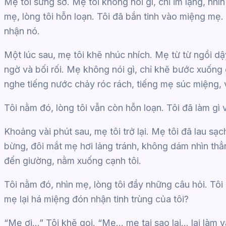
Mẹ tôi sững sờ. Mẹ tôi không nói gì, chỉ im lặng, nhìn
mẹ, lòng tôi hỗn loạn. Tôi đã bắn tinh vào miệng m
nhận nó.
Một lúc sau, mẹ tôi khẽ nhúc nhích. Mẹ từ từ ngồi 
ngờ và bối rối. Mẹ không nói gì, chỉ khẽ bước xuống 
nghe tiếng nước chảy róc rách, tiếng mẹ súc miệng, v
Tôi nằm đó, lòng tôi vẫn còn hỗn loạn. Tôi đã làm gì 
Khoảng vài phút sau, mẹ tôi trở lại. Mẹ tôi đã lau 
bừng, đôi mắt mẹ hơi lảng tránh, không dám nhìn thẳn
đến giường, nằm xuống cạnh tôi.
Tôi nằm đó, nhìn mẹ, lòng tôi đầy những câu hỏi. Tôi
mẹ lại há miệng đón nhận tinh trùng của tôi?
“Mẹ ơi…” Tôi khẽ gọi. “Mẹ… mẹ tại sao lại… lại làm v