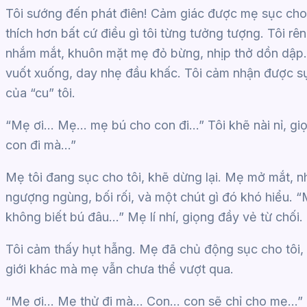
Tôi sướng đến phát điên! Cảm giác được mẹ sục ch
thích hơn bất cứ điều gì tôi từng tưởng tượng. Tôi rên
nhắm mắt, khuôn mặt mẹ đỏ bừng, nhịp thở dồn dập. 
vuốt xuống, day nhẹ đầu khấc. Tôi cảm nhận được sự 
của “cu” tôi.
“Mẹ ơi… Mẹ… mẹ bú cho con đi…” Tôi khẽ nài nỉ, gi
con đi mà…”
Mẹ tôi đang sục cho tôi, khẽ dừng lại. Mẹ mở mắt, nh
ngượng ngùng, bối rối, và một chút gì đó khó hiể
không biết bú đâu…” Mẹ lí nhí, giọng đầy vẻ từ chối.
Tôi cảm thấy hụt hẫng. Mẹ đã chủ động sục cho tôi, nh
giới khác mà mẹ vẫn chưa thể vượt qua.
“Mẹ ơi… Mẹ thử đi mà… Con… con sẽ chỉ cho mẹ…” Tô