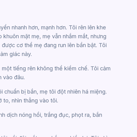
huyển nhanh hơn, mạnh hơn. Tôi rên lên khe
ào khuôn mặt mẹ, mẹ vẫn nhắm mắt, nhưng
 được cơ thể mẹ đang run lên bần bật. Tôi
cảm giác này.
, một tiếng rên không thể kiềm chế. Tôi cảm
n vào đâu.
i chuẩn bị bắn, mẹ tôi đột nhiên há miệng.
 to, nhìn thẳng vào tôi.
h dịch nóng hổi, trắng đục, phọt ra, bắn